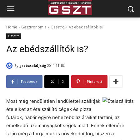
Home
Gasztronómia
Gasztro
Az ebédszállítók is?
Gasztro
Az ebédszállítók is?
By
gsztszakújság
2011.11.18.
Facebook
X
Pinterest
Most még rendületlen lendülettel szállítják
ételeiket az ételszállító cégek és pizza
futárok, habár egyre nehezebb az áraikat tartani, az
emelkedő üzemanyagköltségek miatt. Ennek ellenére
talán még a forgalmuk is növekedni fog, hiszen a