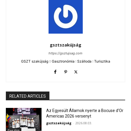
gsztszakújság
https://gsztujsag.com
GSZT szakújság :: Gasztronómia : Szálloda : Turisztika
RELATED ARTICLES
Az Egyesült Államok nyerte a Bocuse d’Or
Americas 2026 versenyt
gsztszakújság
-
2026.08.03.
Gasztro