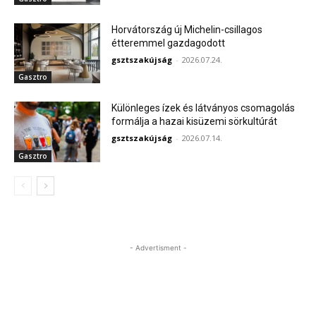
Horvátország új Michelin-csillagos
étteremmel gazdagodott
gsztszakújság
-
2026.07.24.
Gasztro
Különleges ízek és látványos csomagolás
formálja a hazai kisüzemi sörkultúrát
gsztszakújság
-
2026.07.14.
Gasztro
- Advertisment -