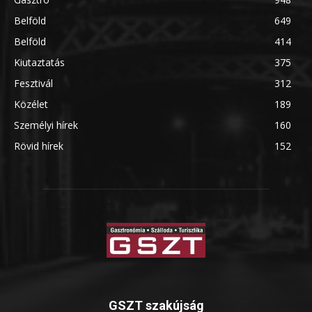
Belföld
649
Belföld
414
Kiutaztatás
375
Fesztivál
312
Közélet
189
Személyi hírek
160
Rövid hírek
152
GSZT szakújság