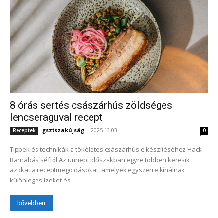
8 órás sertés császárhús zöldséges
lencseraguval recept
gsztszakújság
-
2025.12.03.
Receptek
0
Tippek és technikák a tökéletes császárhús elkészítéséhez Hack
Barnabás séftől Az ünnepi időszakban egyre többen keresik
azokat a receptmegoldásokat, amelyek egyszerre kínálnak
különleges ízeket és...
bővebben