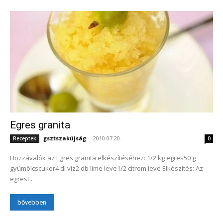
Egres granita
gsztszakújság
-
2010.07.20.
Receptek
0
Hozzávalók az Egres granita elkészítéséhez: 1/2 kg egres50 g
gyümölcscukor4 dl víz2 db lime leve1/2 citrom leve Elkészítés: Az
egrest...
bővebben