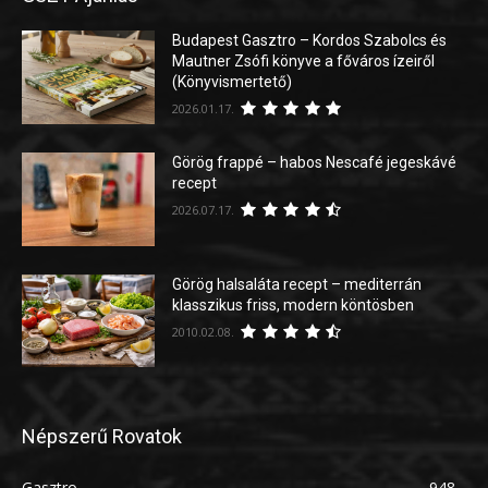
Budapest Gasztro – Kordos Szabolcs és
Mautner Zsófi könyve a főváros ízeiről
(Könyvismertető)
2026.01.17.
Görög frappé – habos Nescafé jegeskávé
recept
2026.07.17.
Görög halsaláta recept – mediterrán
klasszikus friss, modern köntösben
2010.02.08.
Népszerű Rovatok
Gasztro
948