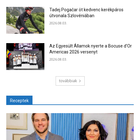
Tadej Pogačar öt kedvenc kerékpáros
útvonala Szlovéniában
2026.08.03.
Az Egyesült Államok nyerte a Bocuse d’Or
Americas 2026 versenyt
2026.08.03.
továbbiak
Receptek