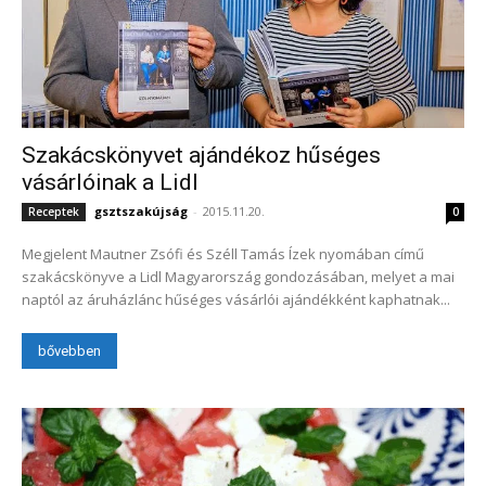
Szakácskönyvet ajándékoz hűséges
vásárlóinak a Lidl
gsztszakújság
-
2015.11.20.
Receptek
0
Megjelent Mautner Zsófi és Széll Tamás Ízek nyomában című
szakácskönyve a Lidl Magyarország gondozásában, melyet a mai
naptól az áruházlánc hűséges vásárlói ajándékként kaphatnak...
bővebben