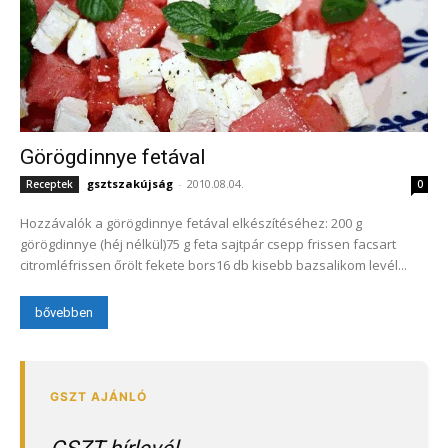
Görögdinnye fetával
gsztszakújság
-
2010.08.04.
Receptek
0
Hozzávalók a görögdinnye fetával elkészítéséhez: 200 g
görögdinnye (héj nélkül)75 g feta sajtpár csepp frissen facsart
citromléfrissen őrölt fekete bors16 db kisebb bazsalikom levél...
bővebben