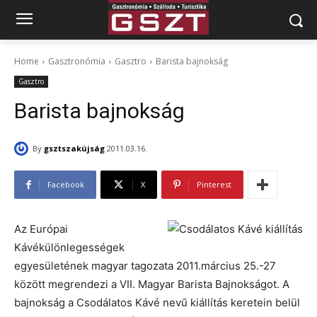
Home
Gasztronómia
Gasztro
Barista bajnokság
Gasztro
Barista bajnokság
By
gsztszakújság
2011.03.16.
Facebook
X
Pinterest
Az Európai
Kávékülönlegességek
egyesületének magyar tagozata 2011.március 25.-27
között megrendezi a VII. Magyar Barista Bajnokságot. A
bajnokság a Csodálatos Kávé nevű kiállítás keretein belül