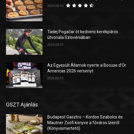
2026.08.05.
Tadej Pogačar öt kedvenc kerékpáros
útvonala Szlovéniában
2026.08.03.
Az Egyesült Államok nyerte a Bocuse d’Or
Americas 2026 versenyt
2026.08.03.
GSZT Ajánlás
Budapest Gasztro – Kordos Szabolcs és
Mautner Zsófi könyve a főváros ízeiről
(Könyvismertető)