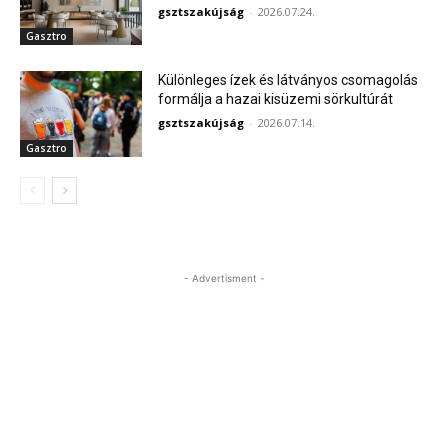
gsztszakújság
-
2026.07.24.
Gasztro
Különleges ízek és látványos csomagolás
formálja a hazai kisüzemi sörkultúrát
gsztszakújság
-
2026.07.14.
Gasztro
- Advertisment -