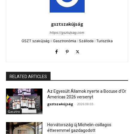
gsztszakújság
https://gsztujsag.com
GSZT szakújság :: Gasztronómia : Szálloda : Turisztika
RELATED ARTICLES
Az Egyesült Államok nyerte a Bocuse d’Or
Americas 2026 versenyt
gsztszakújság
-
2026.08.03.
Gasztro
Horvátország új Michelin-csillagos
étteremmel gazdagodott