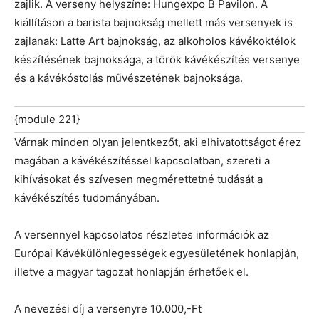
zajlik. A verseny helyszíne: Hungexpo B Pavilon. A
kiállításon a barista bajnokság mellett más versenyek is
zajlanak: Latte Art bajnokság, az alkoholos kávékoktélok
készítésének bajnoksága, a török kávékészítés versenye
és a kávékóstolás művészetének bajnoksága.
{module 221}
Várnak minden olyan jelentkezőt, aki elhivatottságot érez
magában a kávékészítéssel kapcsolatban, szereti a
kihívásokat és szívesen megmérettetné tudását a
kávékészítés tudományában.
A versennyel kapcsolatos részletes információk az
Európai Kávékülönlegességek egyesületének honlapján,
illetve a magyar tagozat honlapján érhetőek el.
A nevezési díj a versenyre 10.000,-Ft