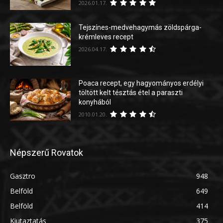
2026.01.17.
Tejszínes-medvehagymás zöldspárga-
krémleves recept
2026.04.17.
Poaca recept, egy hagyományos erdélyi
töltött kelt tésztás étel a paraszti
konyhából
2010.01.20.
Népszerű Rovatok
Gasztro
948
Belföld
649
Belföld
414
Kiutaztatás
375