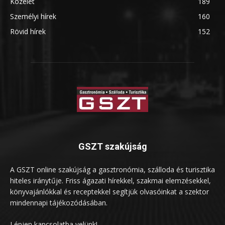
Közélet
189
Személyi hírek
160
Rövid hírek
152
GSZT szakújság
A GSZT online szakújság a gasztronómia, szálloda és turisztika
hiteles iránytűje. Friss ágazati hírekkel, szakmai elemzésekkel,
könyvajánlókkal és receptekkel segítjük olvasóinkat a szektor
mindennapi tájékozódásában.
Lépjen kapcsolatba velünk!