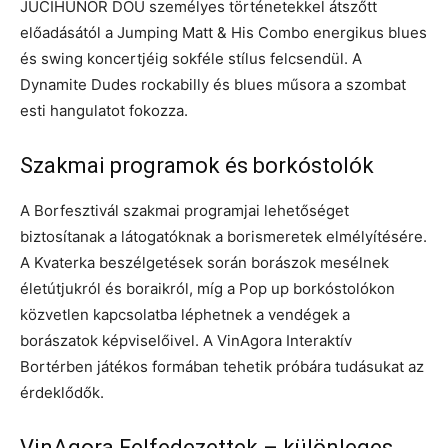
JUCIHUNOR DOU személyes történetekkel átszőtt
előadásától a Jumping Matt & His Combo energikus blues
és swing koncertjéig sokféle stílus felcsendül. A
Dynamite Dudes rockabilly és blues műsora a szombat
esti hangulatot fokozza.
Szakmai programok és borkóstolók
A Borfesztivál szakmai programjai lehetőséget
biztosítanak a látogatóknak a borismeretek elmélyítésére.
A Kvaterka beszélgetések során borászok mesélnek
életútjukról és boraikról, míg a Pop up borkóstolókon
közvetlen kapcsolatba léphetnek a vendégek a
borászatok képviselőivel. A VinAgora Interaktív
Bortérben játékos formában tehetik próbára tudásukat az
érdeklődők.
VinAgora Felfedezettek – különleges