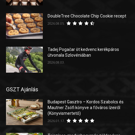
DoubleTree Chocolate Chip Cookie recept
2026.08.05.
Tadej Pogačar öt kedvenc kerékpáros
útvonala Szlovéniában
2026.08.03.
GSZT Ajánlás
Budapest Gasztro – Kordos Szabolcs és
Mautner Zsófi könyve a főváros ízeiről
(Könyvismertető)
2026.01.17.