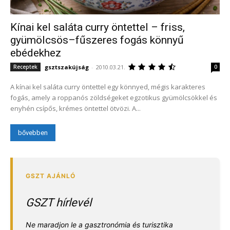
Kínai kel saláta curry öntettel – friss,
gyümölcsös–fűszeres fogás könnyű
ebédekhez
gsztszakújság
-
2010.03.21.
Receptek
0
A kínai kel saláta curry öntettel egy könnyed, mégis karakteres
fogás, amely a roppanós zöldségeket egzotikus gyümölcsökkel és
enyhén csípős, krémes öntettel ötvözi. A...
bővebben
GSZT hírlevél
Ne maradjon le a gasztronómia és turisztika