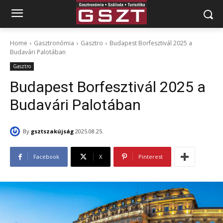
Home
Gasztronómia
Gasztro
Budapest Borfesztivál 2025 a
Budavári Palotában
Gasztro
Budapest Borfesztivál 2025 a
Budavári Palotában
By
gsztszakújság
2025.08.25.
Facebook
X
Pinterest