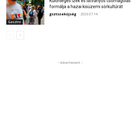
Különleges ízek és látványos csomagolás
formálja a hazai kisüzemi sörkultúrát
gsztszakújság
-
2026.07.14.
Gasztro
- Advertisment -