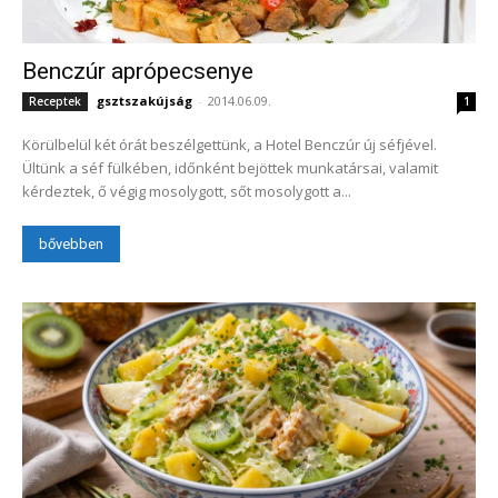
Benczúr aprópecsenye
gsztszakújság
-
2014.06.09.
Receptek
1
Körülbelül két órát beszélgettünk, a Hotel Benczúr új séfjével.
Ültünk a séf fülkében, időnként bejöttek munkatársai, valamit
kérdeztek, ő végig mosolygott, sőt mosolygott a...
bővebben