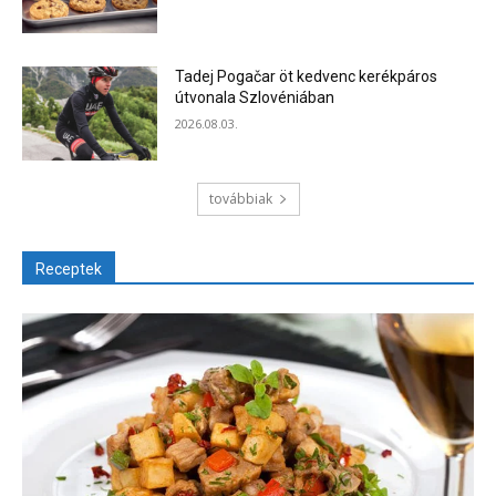
Tadej Pogačar öt kedvenc kerékpáros
útvonala Szlovéniában
2026.08.03.
továbbiak
Receptek