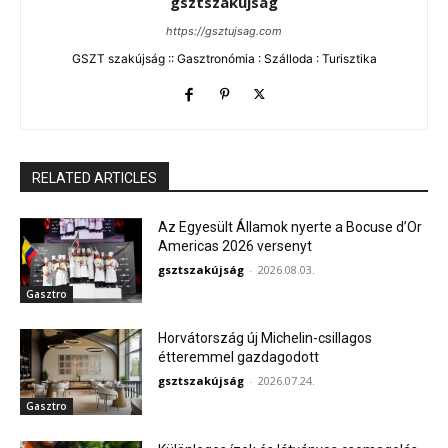
gsztszakújság
https://gsztujsag.com
GSZT szakújság :: Gasztronómia : Szálloda : Turisztika
RELATED ARTICLES
Az Egyesült Államok nyerte a Bocuse d’Or
Americas 2026 versenyt
gsztszakújság
-
2026.08.03.
Gasztro
Horvátország új Michelin-csillagos
étteremmel gazdagodott
gsztszakújság
-
2026.07.24.
Gasztro