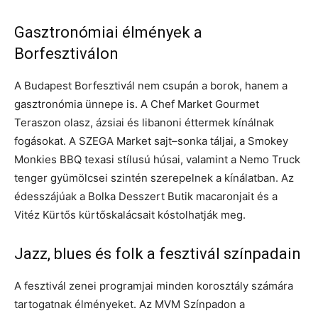
Gasztronómiai élmények a
Borfesztiválon
A Budapest Borfesztivál nem csupán a borok, hanem a
gasztronómia ünnepe is. A Chef Market Gourmet
Teraszon olasz, ázsiai és libanoni éttermek kínálnak
fogásokat. A SZEGA Market sajt–sonka táljai, a Smokey
Monkies BBQ texasi stílusú húsai, valamint a Nemo Truck
tenger gyümölcsei szintén szerepelnek a kínálatban. Az
édesszájúak a Bolka Desszert Butik macaronjait és a
Vitéz Kürtős kürtőskalácsait kóstolhatják meg.
Jazz, blues és folk a fesztivál színpadain
A fesztivál zenei programjai minden korosztály számára
tartogatnak élményeket. Az MVM Színpadon a