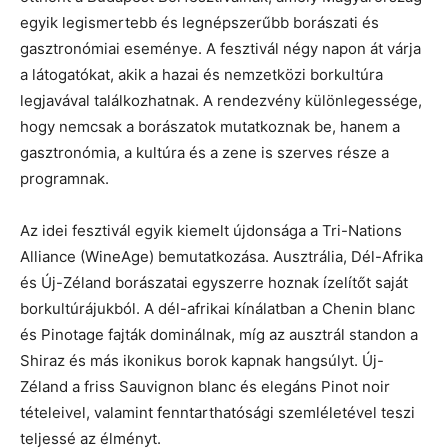
egyik legismertebb és legnépszerűbb borászati és
gasztronómiai eseménye. A fesztivál négy napon át várja
a látogatókat, akik a hazai és nemzetközi borkultúra
legjavával találkozhatnak. A rendezvény különlegessége,
hogy nemcsak a borászatok mutatkoznak be, hanem a
gasztronómia, a kultúra és a zene is szerves része a
programnak.
Az idei fesztivál egyik kiemelt újdonsága a Tri-Nations
Alliance (WineAge) bemutatkozása. Ausztrália, Dél-Afrika
és Új-Zéland borászatai egyszerre hoznak ízelítőt saját
borkultúrájukból. A dél-afrikai kínálatban a Chenin blanc
és Pinotage fajták dominálnak, míg az ausztrál standon a
Shiraz és más ikonikus borok kapnak hangsúlyt. Új-
Zéland a friss Sauvignon blanc és elegáns Pinot noir
tételeivel, valamint fenntarthatósági szemléletével teszi
teljessé az élményt.