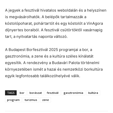
A jegyek a fesztivál hivatalos weboldalán és a helyszínen
is megvásárolhatók. A belépők tartalmazzák a
kóstolópoharat, pohártartót és egy kóstolót a VinAgora
díjnyertes boraiból. A fesztivál csütörtöktől vasárnapig
tart, a nyitvatartás naponta változó.
A Budapest Borfesztivál 2025 programjai a bor, a
gasztronómia, a zene és a kultúra széles kínálatát
egyesítik. A rendezvény a Budavári Palota történelmi
környezetében ismét a hazai és nemzetközi borkultúra
egyik legfontosabb találkozóhelyévé válik.
TAGS
bor
borászat
fesztivál
gasztronómia
kultúra
program
turizmus
zene