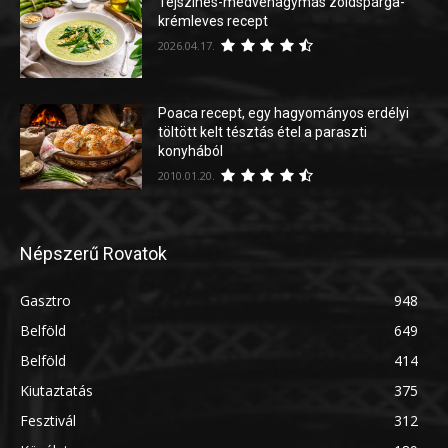
Tejszínes-medvehagymás zöldspárga-
krémleves recept
2026.04.17.
Poaca recept, egy hagyományos erdélyi
töltött kelt tésztás étel a paraszti
konyhából
2010.01.20.
Népszerű Rovatok
Gasztro
948
Belföld
649
Belföld
414
Kiutaztatás
375
Fesztivál
312