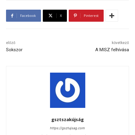
Facebook
X
Pinterest
előző
következő
Sokszor
A MISZ felhívása
gsztszakújság
https://gsztujsag.com