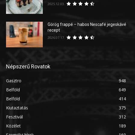
2025.12.03.
Görög frappé – habos Nescafé jegeskávé
recept
2026.07.17.
Népszerű Rovatok
Gasztro
948
Belföld
649
Belföld
414
Kiutaztatás
375
Fesztivál
312
Közélet
189
Személyi hírek
160