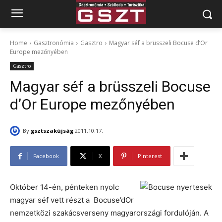
Home
Gasztronómia
Gasztro
Magyar séf a brüsszeli Bocuse d’Or
Europe mezőnyében
Gasztro
Magyar séf a brüsszeli Bocuse
d’Or Europe mezőnyében
By
gsztszakújság
2011.10.17.
Facebook
X
Pinterest
Október 14-én, pénteken nyolc
magyar séf vett részt a Bocuse’dOr
nemzetközi szakácsverseny magyarországi fordulóján. A