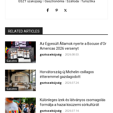
GSZT szakújság :: Gasztronómia : Szálloda : Turisztika
RELATED ARTICLES
Az Egyesült Államok nyerte a Bocuse d’Or
Americas 2026 versenyt
gsztszakújság
-
2026.08.03.
Gasztro
Horvátország új Michelin-csillagos
étteremmel gazdagodott
gsztszakújság
-
2026.07.24.
Gasztro
Különleges ízek és látványos csomagolás
formálja a hazai kisüzemi sörkultúrát
gsztszakújság
-
2026.07.14.