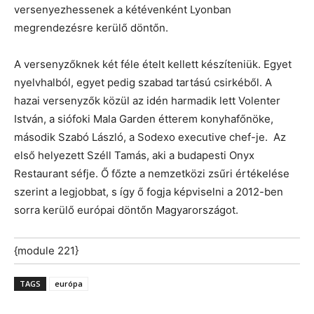
versenyezhessenek a kétévenként Lyonban
megrendezésre kerülő döntőn.
A versenyzőknek két féle ételt kellett készíteniük. Egyet
nyelvhalból, egyet pedig szabad tartású csirkéből. A
hazai versenyzők közül az idén harmadik lett Volenter
István, a siófoki Mala Garden étterem konyhafőnöke,
második Szabó László, a Sodexo executive chef-je. Az
első helyezett Széll Tamás, aki a budapesti Onyx
Restaurant séfje. Ő főzte a nemzetközi zsűri értékelése
szerint a legjobbat, s így ő fogja képviselni a 2012-ben
sorra kerülő európai döntőn Magyarországot.
{module 221}
TAGS
európa