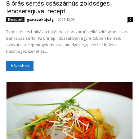
8 órás sertés császárhús zöldséges
lencseraguval recept
gsztszakújság
-
2025.12.03.
Receptek
0
Tippek és technikák a tökéletes császárhús elkészítéséhez Hack
Barnabás séftől Az ünnepi időszakban egyre többen keresik
azokat a receptmegoldásokat, amelyek egyszerre kínálnak
különleges ízeket és...
bővebben