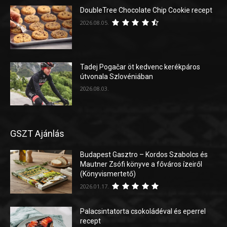
DoubleTree Chocolate Chip Cookie recept
2026.08.05.
Tadej Pogačar öt kedvenc kerékpáros
útvonala Szlovéniában
2026.08.03.
GSZT Ajánlás
Budapest Gasztro – Kordos Szabolcs és
Mautner Zsófi könyve a főváros ízeiről
(Könyvismertető)
2026.01.17.
Palacsintatorta csokoládéval és eperrel
recept