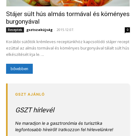
Stájer sült hús almás tormával és köményes
burgonyával
gsztszakújság
-
2015.12.07.
Receptek
0
Korábbi sütőtök krémleves receptünkhöz kapcsolódó stájer recept
ezúttal az almás tormával és köményes burgonyával tálalt sült hús
elkészítését írja le. ...
bővebben
GSZT hírlevél
Ne maradjon le a gasztronómia és turisztika
legfontosabb híreiről! Iratkozzon fel hírlevelünkre!