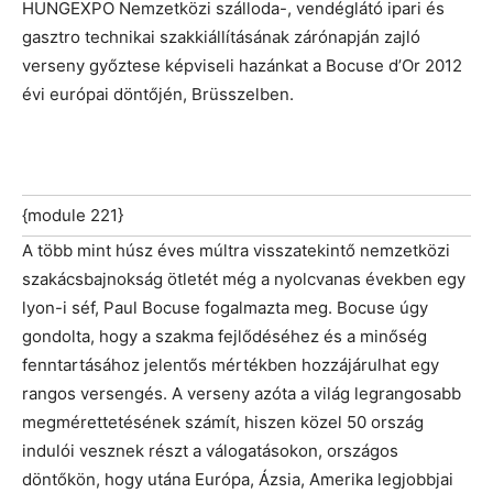
HUNGEXPO Nemzetközi szálloda-, vendéglátó ipari és
gasztro technikai szakkiállításának zárónapján zajló
verseny győztese képviseli hazánkat a Bocuse d’Or 2012
évi európai döntőjén, Brüsszelben.
{module 221}
A több mint húsz éves múltra visszatekintő nemzetközi
szakácsbajnokság ötletét még a nyolcvanas években egy
lyon-i séf, Paul Bocuse fogalmazta meg. Bocuse úgy
gondolta, hogy a szakma fejlődéséhez és a minőség
fenntartásához jelentős mértékben hozzájárulhat egy
rangos versengés. A verseny azóta a világ legrangosabb
megmérettetésének számít, hiszen közel 50 ország
indulói vesznek részt a válogatásokon, országos
döntőkön, hogy utána Európa, Ázsia, Amerika legjobbjai