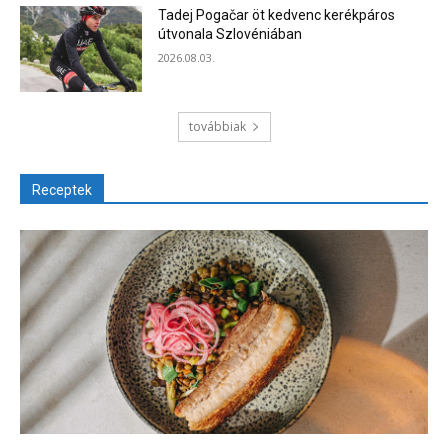
Tadej Pogačar öt kedvenc kerékpáros
útvonala Szlovéniában
2026.08.03.
továbbiak
Receptek