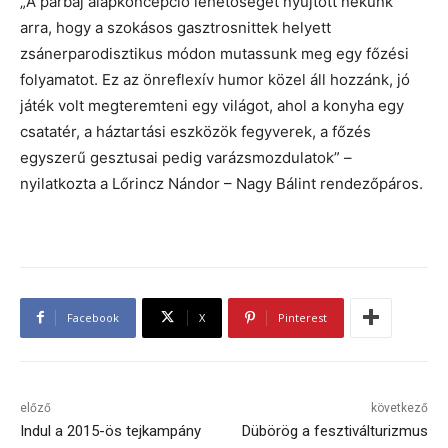
„A párbaj alapkoncepció lehetőséget nyújtott nekünk
arra, hogy a szokásos gasztrosnittek helyett
zsánerparodisztikus módon mutassunk meg egy főzési
folyamatot. Ez az önreflexív humor közel áll hozzánk, jó
játék volt megteremteni egy világot, ahol a konyha egy
csatatér, a háztartási eszközök fegyverek, a főzés
egyszerű gesztusai pedig varázsmozdulatok” –
nyilatkozta a Lőrincz Nándor – Nagy Bálint rendezőpáros.
Facebook
X
Pinterest
előző
következő
Indul a 2015-ös tejkampány
Dübörög a fesztiválturizmus