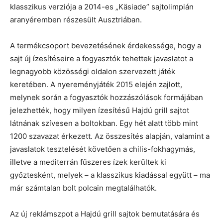
klasszikus verziója a 2014-es „Käsiade” sajtolimpián
aranyéremben részesült Ausztriában.
A termékcsoport bevezetésének érdekessége, hogy a
sajt új ízesítéseire a fogyasztók tehettek javaslatot a
legnagyobb közösségi oldalon szervezett játék
keretében. A nyereményjáték 2015 elején zajlott,
melynek során a fogyasztók hozzászólások formájában
jelezhették, hogy milyen ízesítésű Hajdú grill sajtot
látnának szívesen a boltokban. Egy hét alatt több mint
1200 szavazat érkezett. Az összesítés alapján, valamint a
javaslatok tesztelését követően a chilis-fokhagymás,
illetve a mediterrán fűszeres ízek kerültek ki
győztesként, melyek – a klasszikus kiadással együtt – ma
már számtalan bolt polcain megtalálhatók.
Az új reklámszpot a Hajdú grill sajtok bemutatására és