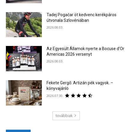
Tadej Pogačar öt kedvenc kerékpáros
útvonala Szlovéniában
2026.08.03.
Az Egyesült Államok nyerte a Bocuse d’Or
Americas 2026 versenyt
2026.08.03.
Fekete Gergő: Artizán pék vagyok. –
könyvajánló
2026.07.30.
továbbiak