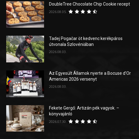
DoubleTree Chocolate Chip Cookie recept
2026.08.05.
Tadej Pogačar öt kedvenc kerékpáros
útvonala Szlovéniában
2026.08.03.
Az Egyesült Államok nyerte a Bocuse d’Or
Americas 2026 versenyt
2026.08.03.
Fekete Gergő: Artizán pék vagyok. –
könyvajánló
2026.07.30.