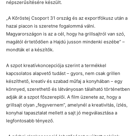
népszerűsítésére készült.
„A Kőröstej Csoport 31 ország és az exportfókusz után a
hazai piacon is szeretne fogalommá válni.
Magyarországon is az a cél, hogy ha grillsajtról van szó,
magától értetődően a Hajdú jusson mindenki eszébe” –
mondták el a készítők.
A szpot kreatívkoncepciója szerint a termékkel
kapcsolatos alapvető tudást – gyors, nem csak grillen
készíthető, kreatív és szabad műfaj a konyhában – egy
könnyed, szerethető és látványosan tálalható történetben
adják át a szpot főszereplői. A film üzenete az, hogy a
grillsajt olyan „fegyvernem”, amelynél a kreativitás, ízlés,
konyhai tapasztalat mellett a sajt jó megválasztása a
legfontosabb tényező.