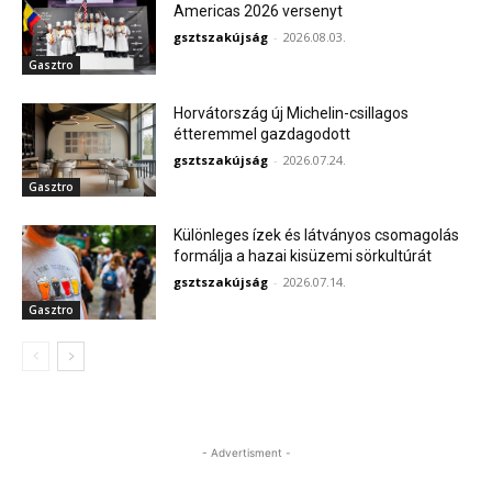
Americas 2026 versenyt
gsztszakújság
-
2026.08.03.
Gasztro
Horvátország új Michelin-csillagos
étteremmel gazdagodott
gsztszakújság
-
2026.07.24.
Gasztro
Különleges ízek és látványos csomagolás
formálja a hazai kisüzemi sörkultúrát
gsztszakújság
-
2026.07.14.
Gasztro
- Advertisment -