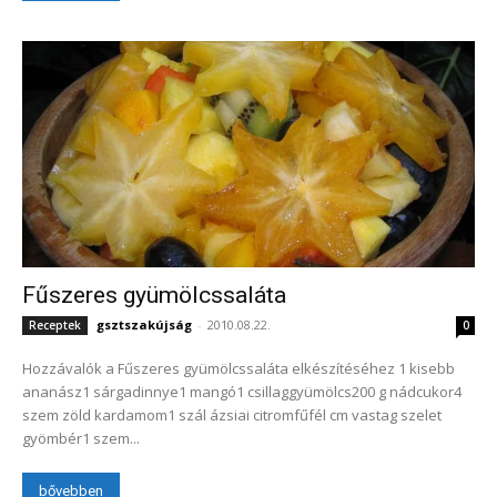
Fűszeres gyümölcssaláta
gsztszakújság
-
2010.08.22.
Receptek
0
Hozzávalók a Fűszeres gyümölcssaláta elkészítéséhez 1 kisebb
ananász1 sárgadinnye1 mangó1 csillaggyümölcs200 g nádcukor4
szem zöld kardamom1 szál ázsiai citromfűfél cm vastag szelet
gyömbér1 szem...
bővebben