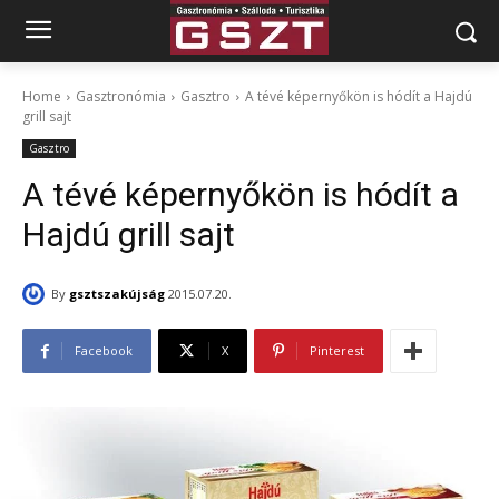
Home
Gasztronómia
Gasztro
A tévé képernyőkön is hódít a Hajdú
grill sajt
Gasztro
A tévé képernyőkön is hódít a
Hajdú grill sajt
By
gsztszakújság
2015.07.20.
Facebook
X
Pinterest