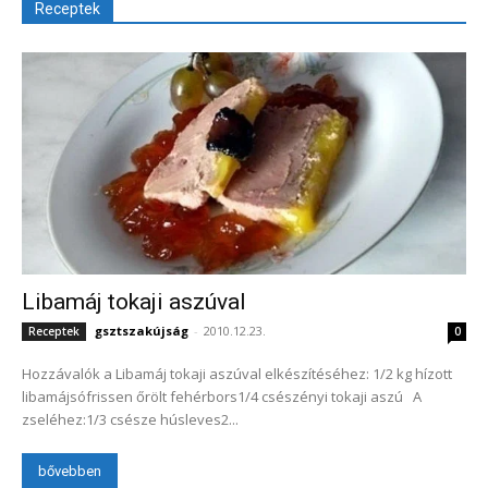
Receptek
Libamáj tokaji aszúval
gsztszakújság
-
2010.12.23.
Receptek
0
Hozzávalók a Libamáj tokaji aszúval elkészítéséhez: 1/2 kg hízott
libamájsófrissen őrölt fehérbors1/4 csészényi tokaji aszú A
zseléhez:1/3 csésze húsleves2...
bővebben