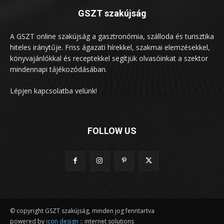
GSZT szakújság
A GSZT online szakújság a gasztronómia, szálloda és turisztika
hiteles iránytűje. Friss ágazati hírekkel, szakmai elemzésekkel,
könyvajánlókkal és receptekkel segítjük olvasóinkat a szektor
mindennapi tájékozódásában.
Lépjen kapcsolatba velünk!
FOLLOW US
© copyright GSZT szakújság, minden jog fenntartva
powered by
icon design
:: internet solutions