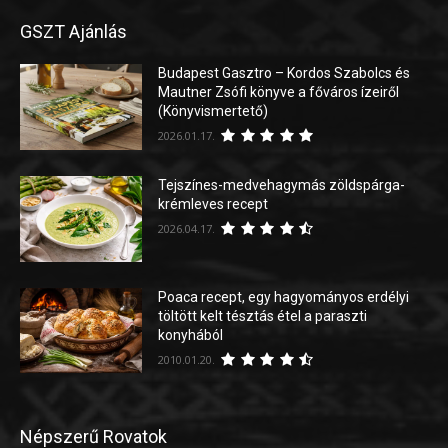
GSZT Ajánlás
Budapest Gasztro – Kordos Szabolcs és
Mautner Zsófi könyve a főváros ízeiről
(Könyvismertető)
2026.01.17.
Tejszínes-medvehagymás zöldspárga-
krémleves recept
2026.04.17.
Poaca recept, egy hagyományos erdélyi
töltött kelt tésztás étel a paraszti
konyhából
2010.01.20.
Népszerű Rovatok