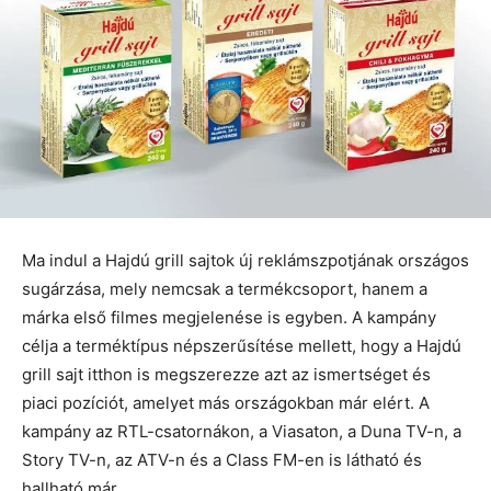
Ma indul a Hajdú grill sajtok új reklámszpotjának országos
sugárzása, mely nemcsak a termékcsoport, hanem a
márka első filmes megjelenése is egyben. A kampány
célja a terméktípus népszerűsítése mellett, hogy a Hajdú
grill sajt itthon is megszerezze azt az ismertséget és
piaci pozíciót, amelyet más országokban már elért. A
kampány az RTL-csatornákon, a Viasaton, a Duna TV-n, a
Story TV-n, az ATV-n és a Class FM-en is látható és
hallható már.