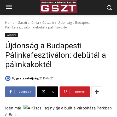
Home
Gasztronómia
Gasztro
Újdonság a Budapesti
Pálinkafesztiválon: debütál a pálinkakoktél
Gasztro
Újdonság a Budapesti
Pálinkafesztiválon: debütál a
pálinkakoktél
By
gsztszakújság
2010.04.20.
Facebook
X
Pinterest
Idén már
ötödik