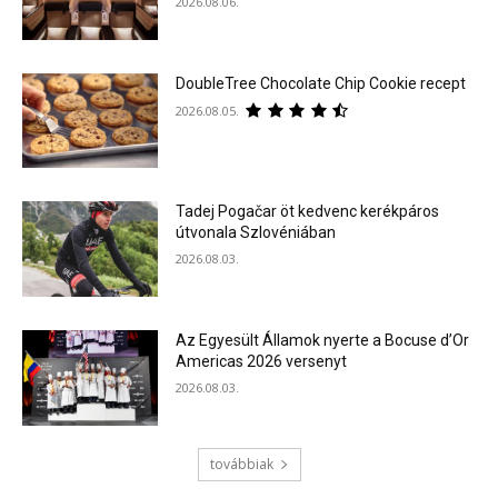
2026.08.06.
DoubleTree Chocolate Chip Cookie recept
2026.08.05.
Tadej Pogačar öt kedvenc kerékpáros
útvonala Szlovéniában
2026.08.03.
Az Egyesült Államok nyerte a Bocuse d’Or
Americas 2026 versenyt
2026.08.03.
továbbiak