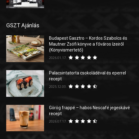
GSZT Ajánlás
Budapest Gasztro – Kordos Szabolcs és
Mautner Zsófi könyve a főváros ízeiről
(Könyvismertető)
2026.01.17.
Palacsintatorta csokoládéval és eperrel
recept
2025.12.03.
Görög frappé – habos Nescafé jegeskávé
recept
2026.07.17.