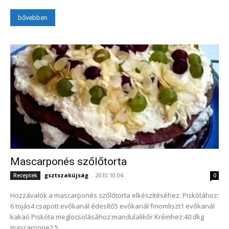
bővebben
Mascarponés szőlőtorta
gsztszakújság
-
2010.10.04.
Receptek
0
Hozzávalók a mascarponés szőlőtorta elkészítéséhez: Piskótához:
6 tojás4 csapott evőkanál édesítő5 evőkanál finomliszt1 evőkanál
kakaó Piskóta meglocsolásához:mandulalikőr Krémhez:40 dkg
mascarpone2,5...