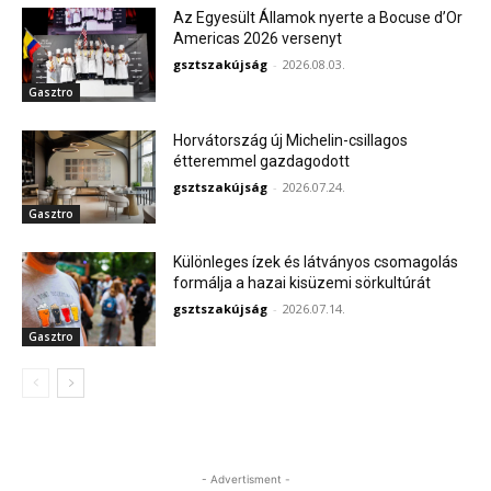
Az Egyesült Államok nyerte a Bocuse d’Or
Americas 2026 versenyt
gsztszakújság
-
2026.08.03.
Gasztro
Horvátország új Michelin-csillagos
étteremmel gazdagodott
gsztszakújság
-
2026.07.24.
Gasztro
Különleges ízek és látványos csomagolás
formálja a hazai kisüzemi sörkultúrát
gsztszakújság
-
2026.07.14.
Gasztro
- Advertisment -