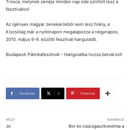
Tresca, melynek zenéje minden nap üde színfolt lesz a
fesztiválon!
Az igényes magyar zenekarokból sem lesz hiány, a
Kiscsiilag már a nyitónapon megalapozza a négynapos,
2010. május 6-9. közötti fesztivál hangulatát.
Budapesti Pálinkafesztivál – Hangulatba hozza belvárost!
Facebook
X
Pinterest
előző
következő
Jó
Bor és csúcsgasztronómia a