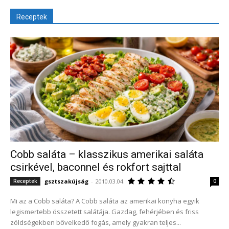
Receptek
Cobb saláta – klasszikus amerikai saláta
csirkével, baconnel és rokfort sajttal
gsztszakújság
-
2010.03.04.
Receptek
0
Mi az a Cobb saláta? A Cobb saláta az amerikai konyha egyik
legismertebb összetett salátája. Gazdag, fehérjében és friss
zöldségekben bővelkedő fogás, amely gyakran teljes...