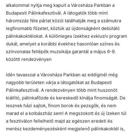
alkalommal nyitja meg kapuit a Városháza Parkban a
Budapesti Pálinkafesztivál. A látogatók több mint
háromszáz féle párlat közül találhatják meg a számukra
legfinomabb főzetet, köztük az újdonságként debütáló
pálinkakoktélokat. A különleges ízekhez exkluzív program
dukál, amelyet a korábbi évekhez hasonlóan színes és
színvonalas fellépők muzsikája garantál a május 6-9.
közötti rendezvényen
Idén tavasszal a Városháza Parkban az eddiginél még
nagyobb területen várja a látogatókat az Budapesti
Pálinkafesztivál. A rendezvényen több mint huszonöt
kiállító, pálinkafőzde és kereskedő kínálja finomságát. De
lesznek házi sajtok, finom borok és pezsgők, és nem
marad el a kolbászház sem! A megszokott és új ízeken túl
a fesztiválon fellelhető majd az egészen eredeti és
merész kezdeményezésként megjelenő pálinkakoktél is,