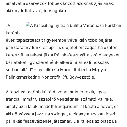
amelyet a szervezők többek között azoknak ajánlanak,
akik nyitottak az újdonságokra.
„A
korábbi
évek tapasztalatait figyelembe véve idén több bejárati
pénztárat nyitunk, és április elejétől országos hálózaton
keresztül értékesítjük a Pálinkafesztiválra szóló jegyeket,
bérleteket. Így szeretnénk elkerülni az esti hosszas
sorban állást” – nyilatkozta Maros Róbert a Magyar
Pálinkamarketing Nonprofit Kft. ügyvezetője.
A fesztiválra több külföldi zenekar is érkezik, így a
francia, immár visszatérő vendégnek számító Palinka,
amely az általuk imádott hungaricumról kapta a nevét, és
akik ötvözve a jazz-t a swinget, a cigánymuzsikát, igazi
pálinkás fesztiválzenét játszanak. De itt lesz az olasz La