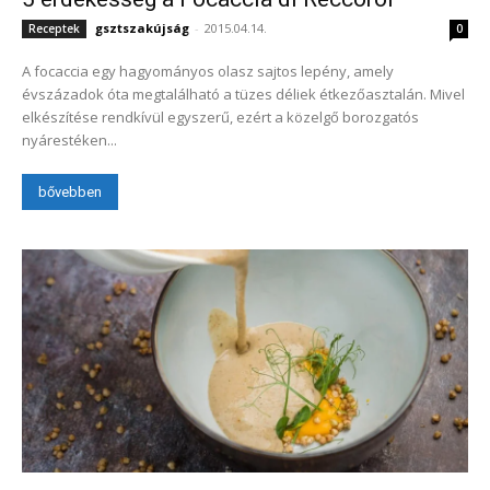
gsztszakújság
-
2015.04.14.
Receptek
0
A focaccia egy hagyományos olasz sajtos lepény, amely
évszázadok óta megtalálható a tüzes déliek étkezőasztalán. Mivel
elkészítése rendkívül egyszerű, ezért a közelgő borozgatós
nyárestéken...
bővebben