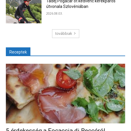
Tadej Pogačar öt kedvenc kerékpáros
útvonala Szlovéniában
2026.08.03.
továbbiak
Receptek
5 érdekesség a Focaccia di Reccóról