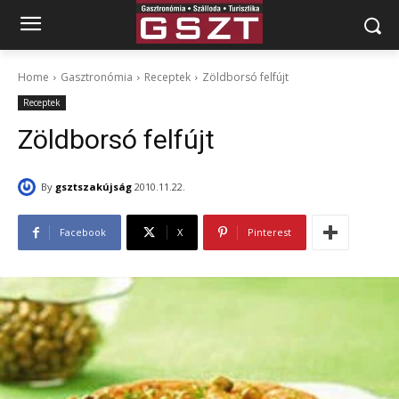
Home
Gasztronómia
Receptek
Zöldborsó felfújt
Receptek
Zöldborsó felfújt
By
gsztszakújság
2010.11.22.
Facebook
X
Pinterest