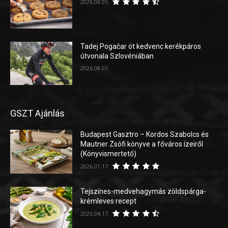
2026.08.05.
Tadej Pogačar öt kedvenc kerékpáros
útvonala Szlovéniában
2026.08.03.
GSZT Ajánlás
Budapest Gasztro – Kordos Szabolcs és
Mautner Zsófi könyve a főváros ízeiről
(Könyvismertető)
2026.01.17.
Tejszínes-medvehagymás zöldspárga-
krémleves recept
2026.04.17.