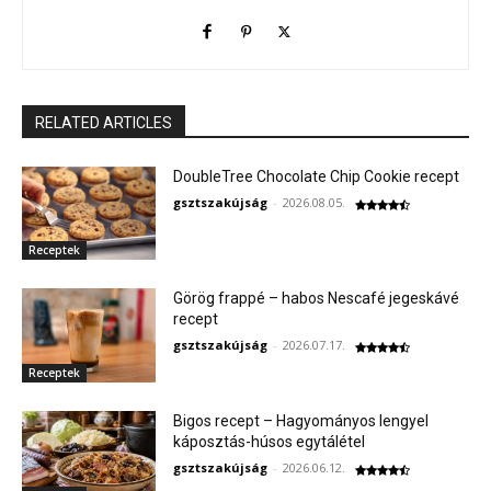
RELATED ARTICLES
DoubleTree Chocolate Chip Cookie recept
gsztszakújság
-
2026.08.05.
Receptek
Görög frappé – habos Nescafé jegeskávé
recept
gsztszakújság
-
2026.07.17.
Receptek
Bigos recept – Hagyományos lengyel
káposztás-húsos egytálétel
gsztszakújság
-
2026.06.12.