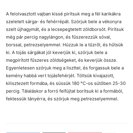
A felolvasztott vajban kissé pirítsuk meg a fél karikákra
szeletelt sárga- és fehérrépát. Szórjuk bele a vékonyra
szelt újhagymát, és a lecsepegtetett zöldborsót. Pirítsuk
még pár percig nagylángon, és fűszerezzük sóval,
borssal, petrezselyemmel. Húzzuk le a tűzről, és hűtsük
ki. A tojás sárgákat jól keverjük ki, szórjuk bele a
megpirított fűszeres zöldségeket, és keverjük össze.
Egyenletesen szórjuk meg a liszttel, és forgassuk bele a
kemény habbá vert tojásfehérjét. Töltsük kivajazott,
kilisztezett formába, és süssük 180 °C-os sütőben 25-30
percig. Tálaláskor a forró felfújtat borítsuk ki a formából,
fektessük tányérra, és szórjuk meg petrezselyemmel.