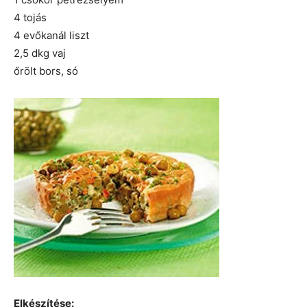
4 tojás
4 evőkanál liszt
2,5 dkg vaj
őrölt bors, só
Elkészítése: