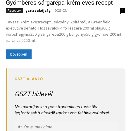
Gyömbéres sárgarépa-krémleves recept
gsztszakújság
-
2023.03.14.
Receptek
1
Tavaszi krémlevesrecept Csécsényi Zoltántól, a Greenfield
executive séfjétől Hozzávalók 4 fő részére 200 ml olaj300 g
vöröshagyma250 g sárgarépa200 g burgonya50 g gyömbér200 ml
narancslé250 ml...
bővebben
GSZT hírlevél
Ne maradjon le a gasztronómia és turisztika
legfontosabb híreiről! Iratkozzon fel hírlevelünkre!