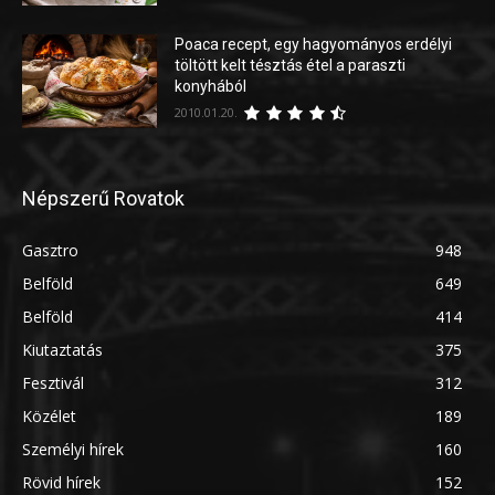
Poaca recept, egy hagyományos erdélyi
töltött kelt tésztás étel a paraszti
konyhából
2010.01.20.
Népszerű Rovatok
Gasztro
948
Belföld
649
Belföld
414
Kiutaztatás
375
Fesztivál
312
Közélet
189
Személyi hírek
160
Rövid hírek
152