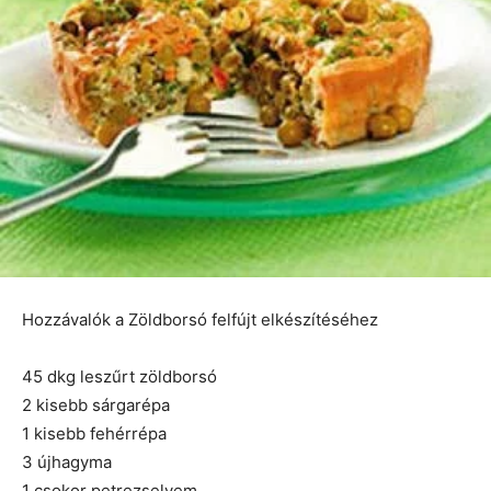
Hozzávalók a Zöldborsó felfújt elkészítéséhez
45 dkg leszűrt zöldborsó
2 kisebb sárgarépa
1 kisebb fehérrépa
3 újhagyma
1 csokor petrezselyem