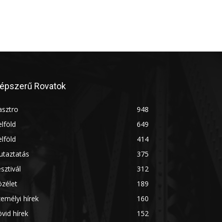
épszerű Rovatok
asztro
948
lföld
649
lföld
414
utaztatás
375
sztivál
312
zélet
189
emélyi hírek
160
vid hírek
152