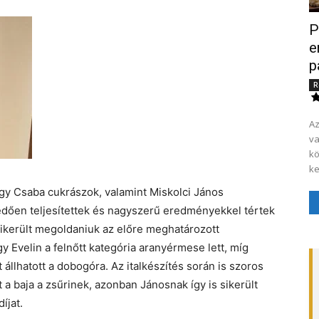
P
e
p
R
Az
va
kö
ke
gy Csaba cukrászok, valamint Miskolci János
edően teljesítettek és nagyszerű eredményekkel tértek
került megoldaniuk az előre meghatározott
y Evelin a felnőtt kategória aranyérmese lett, míg
állhatott a dobogóra. Az italkészítés során is szoros
 a baja a zsűrinek, azonban Jánosnak így is sikerült
íjat.