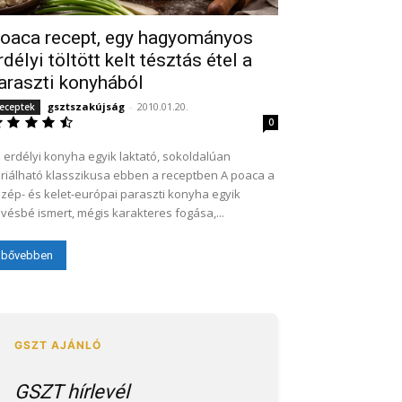
oaca recept, egy hagyományos
rdélyi töltött kelt tésztás étel a
araszti konyhából
gsztszakújság
-
2010.01.20.
eceptek
0
 erdélyi konyha egyik laktató, sokoldalúan
riálható klasszikusa ebben a receptben A poaca a
zép- és kelet-európai paraszti konyha egyik
vésbé ismert, mégis karakteres fogása,...
bővebben
GSZT hírlevél