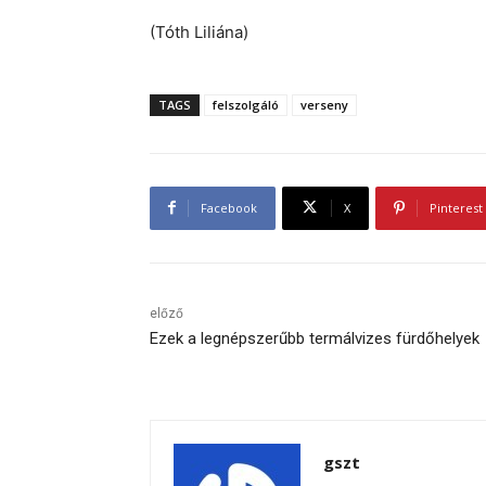
(Tóth Liliána)
TAGS
felszolgáló
verseny
Facebook
X
Pinterest
előző
Ezek a legnépszerűbb termálvizes fürdőhelyek
gszt