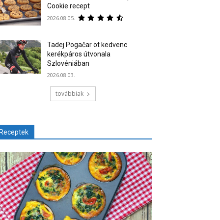
Cookie recept
2026.08.05.
Tadej Pogačar öt kedvenc
kerékpáros útvonala
Szlovéniában
2026.08.03.
továbbiak
Receptek