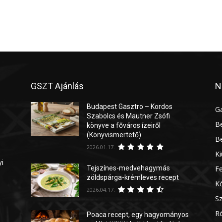
GSZT Ajánlás
N
Budapest Gasztro – Kordos
G
Szabolcs és Mautner Zsófi
Be
könyve a főváros ízeiről
(Könyvismertető)
Be
2026.01.17.
Ki
yi
Tejszínes-medvehagymás
Fe
zöldspárga-krémleves recept
Kö
2026.04.17.
Sz
Rö
Poaca recept, egy hagyományos