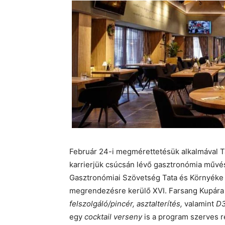
Február 24-i megmérettetésük alkalmával Ta
karrierjük csúcsán lévő gasztronómia művés
Gasztronómiai Szövetség Tata és Környéke
megrendezésre kerülő XVI. Farsang Kupára k
felszolgáló/pincér, asztalterítés,
valamint
D3
egy
cocktail verseny
is a program szerves r