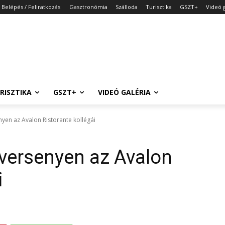
Belépés / Feliratkozás
Gasztronómia
Szálloda
Turisztika
GSZT+
Videó g
RISZTIKA
GSZT+
VIDEÓ GALÉRIA
enyen az Avalon Ristorante kollégái
ai versenyen az Avalon
i