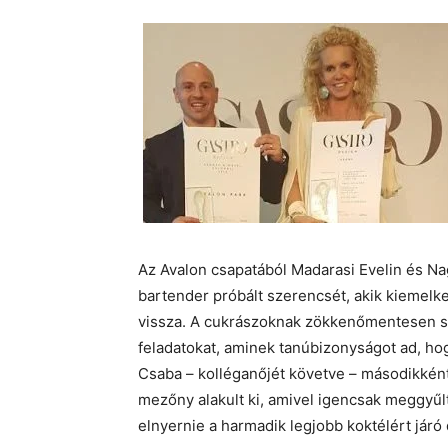
Az Avalon csapatából Madarasi Evelin és Na
bartender próbált szerencsét, akik kiemelk
vissza. A cukrászoknak zökkenőmentesen si
feladatokat, aminek tanúbizonyságot ad, hog
Csaba – kolléganőjét követve – másodikként 
mezőny alakult ki, amivel igencsak meggyűlt
elnyernie a harmadik legjobb koktélért járó d