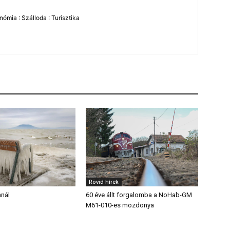
ómia : Szálloda : Turisztika
Rövid hírek
nnál
60 éve állt forgalomba a NoHab-GM
M61-010-es mozdonya