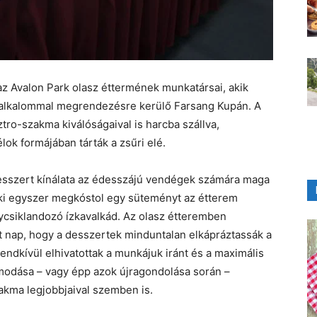
 Avalon Park olasz éttermének munkatársai, akik
 alkalommal megrendezésre kerülő Farsang Kupán. A
tro-szakma kiválóságaival is harcba szállva,
k formájában tárták a zsűri elé.
desszert kínálata az édesszájú vendégek számára maga
aki egyszer megkóstol egy süteményt az étterem
ínycsiklandozó ízkavalkád. Az olasz étteremben
 nap, hogy a desszertek minduntalan elkápráztassák a
ndkívül elhivatottak a munkájuk iránt és a maximális
odása – vagy épp azok újragondolása során –
zakma legjobbjaival szemben is.