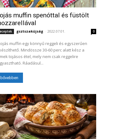
ojás muffin spenóttal és füstölt
ozzarellával
gsztszakújság
-
2022.07.01.
eceptek
0
tojás muffin egy könnyű reggeli és egyszerűen
készíthető. Mindössze 30-60 perc alatt kész a
mek tojásos étel, mely nem csak reggelire
gyasztható. Ráadásul...
bővebben