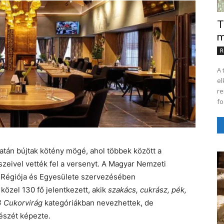
T
m
R
A 
el
re
fo
tán bújtak kötény mögé, ahol többek között a
zeivel vették fel a versenyt. A Magyar Nemzeti
 Régiója és Egyesülete szervezésében
özel 130 fő jelentkezett, akik
szakács, cukrász, pék,
 Cukorvirág
kategóriákban nevezhettek, de
észét képezte.