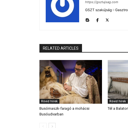
https://gsztujsag.com
GSZT szakújság :: Gasztron
RELATED ARTICLES
Rövid hírek
Rövid hírek
Busómaszk-faragó a mohácsi
Tél a Balato
Busóudvarban