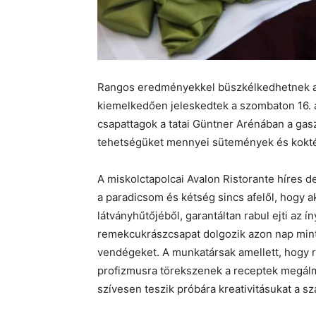
Rangos eredményekkel büszkélkedhetnek az
kiemelkedően jeleskedtek a szombaton 16.
csapattagok a tatai Güntner Arénában a gasz
tehetségüket mennyei sütemények és koktélo
A miskolctapolcai Avalon Ristorante híres 
a paradicsom és kétség sincs afelől, hogy 
látványhűtőjéből, garantáltan rabul ejti az 
remekcukrászcsapat dolgozik azon nap mint
vendégeket. A munkatársak amellett, hogy re
profizmusra törekszenek a receptek megálm
szívesen teszik próbára kreativitásukat a s