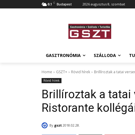
C
2026 augusztus 8, szombat
6.1
Budapest
GASZTRONÓMIA
SZÁLLODA
TU
Home
GSZT+
Rövid hírek
Brillíroztak a tatai vers
Rövid hírek
Brillíroztak a tat
Ristorante kollégá
By
gszt
2018.02.28.