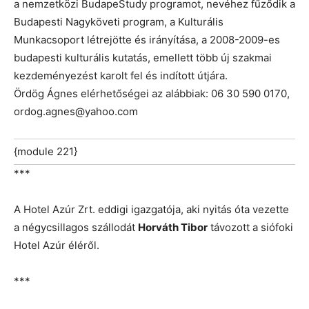
a nemzetközi BudapeStudy programot, nevéhez fűződik a
Budapesti Nagyköveti program, a Kulturális
Munkacsoport létrejötte és irányítása, a 2008-2009-es
budapesti kulturális kutatás, emellett több új szakmai
kezdeményezést karolt fel és indított útjára.
Ördög Ágnes elérhetőségei az alábbiak: 06 30 590 0170,
ordog.agnes@yahoo.com
{module 221}
***
A Hotel Azúr Zrt. eddigi igazgatója, aki nyitás óta vezette
a négycsillagos szállodát
Horváth Tibor
távozott a siófoki
Hotel Azúr éléről.
***