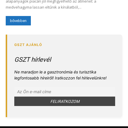
alapanyagok piacán jól megfigyelhető az átmenet: a
medvehagyma lassan eltűnik a kínálatból,...
bővebben
GSZT hírlevél
Ne maradjon le a gasztronómia és turisztika
legfontosabb híreiről! Iratkozzon fel hírlevelünkre!