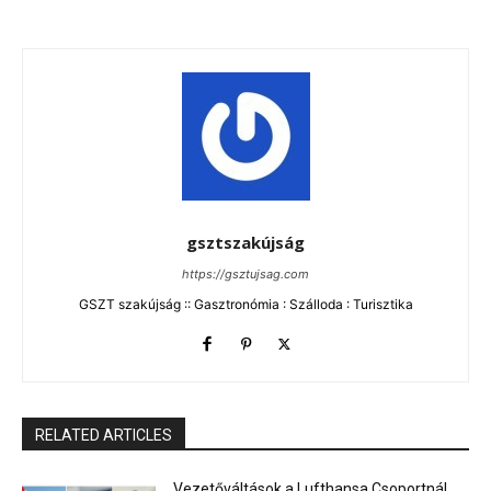
gsztszakújság
https://gsztujsag.com
GSZT szakújság :: Gasztronómia : Szálloda : Turisztika
RELATED ARTICLES
Vezetőváltások a Lufthansa Csoportnál