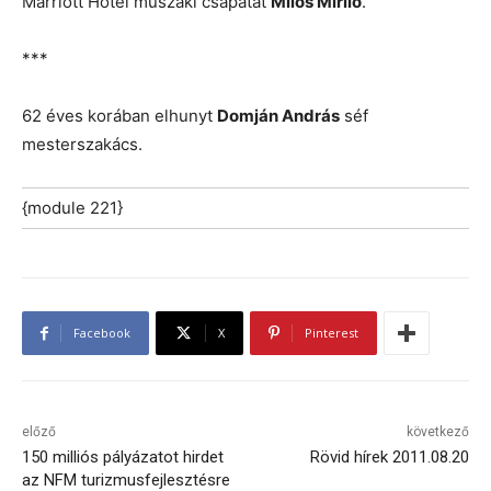
Marriott Hotel műszaki csapatát
Milos Mirilo
.
***
62 éves korában elhunyt
Domján András
séf
mesterszakács.
{module 221}
Facebook
X
Pinterest
előző
következő
150 milliós pályázatot hirdet
Rövid hírek 2011.08.20
az NFM turizmusfejlesztésre