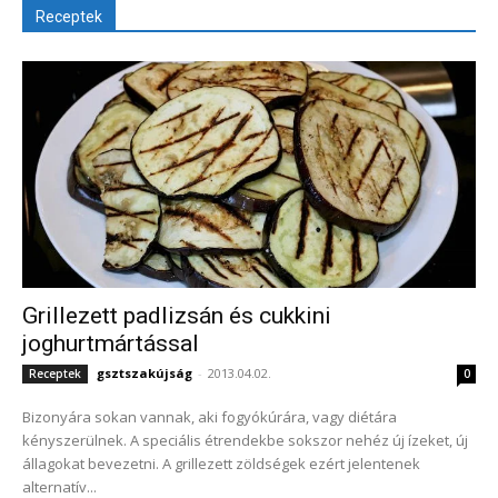
Receptek
Grillezett padlizsán és cukkini
joghurtmártással
gsztszakújság
-
2013.04.02.
Receptek
0
Bizonyára sokan vannak, aki fogyókúrára, vagy diétára
kényszerülnek. A speciális étrendekbe sokszor nehéz új ízeket, új
állagokat bevezetni. A grillezett zöldségek ezért jelentenek
alternatív...