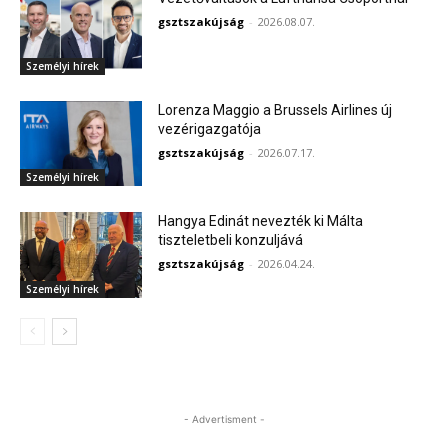
gsztszakújság
-
2026.08.07.
Személyi hírek
Lorenza Maggio a Brussels Airlines új
vezérigazgatója
gsztszakújság
-
2026.07.17.
Személyi hírek
Hangya Edinát nevezték ki Málta
tiszteletbeli konzuljává
gsztszakújság
-
2026.04.24.
Személyi hírek
- Advertisment -