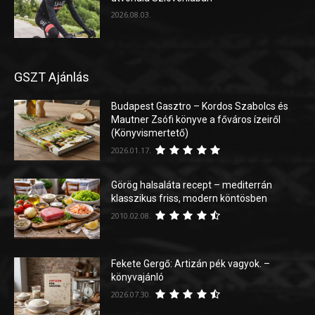
2026.08.03.
GSZT Ajánlás
Budapest Gasztro – Kordos Szabolcs és
Mautner Zsófi könyve a főváros ízeiről
(Könyvismertető)
2026.01.17.
Görög halsaláta recept – mediterrán
klasszikus friss, modern köntösben
2010.02.08.
Fekete Gergő: Artizán pék vagyok. –
könyvajánló
2026.07.30.