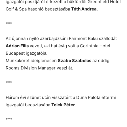
igazgatói posztjáról érkezett a bükfürdői Greenfield Hotel
Golf & Spa hasonló beosztásába
Tóth Andrea
.
***
Az újonnan nyíló azerbajdzsáni Fairmont Baku szállodát
Adrian Ellis
vezeti, aki hat évig volt a Corinthia Hotel
Budapest igazgatója.
Munkakörét ideiglenesen
Szabó Szabolcs
az eddigi
Rooms Division Manager veszi át.
***
Három évi szünet után visszatért a Duna Palota éttermi
igazgatói beosztásába
Telek Péter
.
***