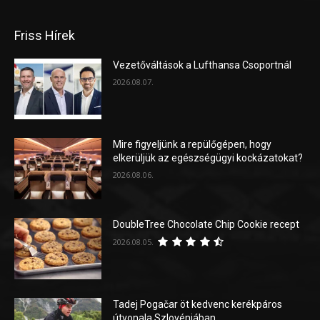
Friss Hírek
Vezetőváltások a Lufthansa Csoportnál
2026.08.07.
Mire figyeljünk a repülőgépen, hogy
elkerüljük az egészségügyi kockázatokat?
2026.08.06.
DoubleTree Chocolate Chip Cookie recept
2026.08.05.
Tadej Pogačar öt kedvenc kerékpáros
útvonala Szlovéniában