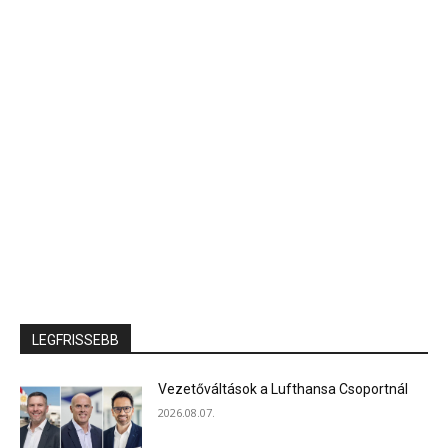
LEGFRISSEBB
Vezetőváltások a Lufthansa Csoportnál
2026.08.07.