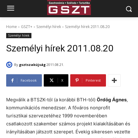
Home
GSZT+
Személyi hírek
Személyi hírek 2011.08.20
Személyi hírek
Személyi hírek 2011.08.20
By
gsztszakújság
2011.08.21.
Facebook
X
Pinterest
Megválik a BTSZK-tól (a korábbi BTH-tól)
Ördög Ágnes
,
kommunikációs menedzser. A főváros nonprofit
turisztikai szervezetéhez 1999 novemberében
csatlakozott szakember számos projekt kialakításában és
irányításában játszott szerepet. Évekig sikeresen vezette