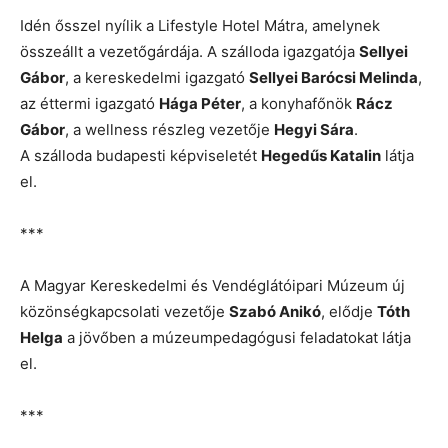
Idén ősszel nyílik a Lifestyle Hotel Mátra, amelynek
összeállt a vezetőgárdája. A szálloda igazgatója
Sellyei
Gábor
, a kereskedelmi igazgató
Sellyei Barócsi Melinda
,
az éttermi igazgató
Hága Péter
, a konyhafőnök
Rácz
Gábor
, a wellness részleg vezetője
Hegyi Sára
.
A szálloda budapesti képviseletét
Hegedűs Katalin
látja
el.
***
A Magyar Kereskedelmi és Vendéglátóipari Múzeum új
közönségkapcsolati vezetője
Szabó Anikó
, elődje
Tóth
Helga
a jövőben a múzeumpedagógusi feladatokat látja
el.
***