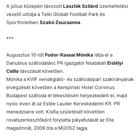
A július közepén távozott
Lászlók Szilárd
üzemeltetési
vezető utódja a Telki Globall Football Park és
Sporthotelben
Szabó Zsuzsanna
.
***
Augusztus 10-től
Fodor-Kassai Mónika
látja el a
Danubius szállodalánc PR igazgatói feladatait
Erdélyi
Csilla
távozását követően.
Mónika a KVIF vendéglátó- és szállodaipari szakirányának
elvégzését követően a Kempinski Hotel Corvinus
Budapest szálloda értékesítésén helyezkedett el, majd
nyolc éven át az Estée Lauder Kereskedelmi Kft. PR
menedzsere volt. Kisfia születését követően
rovatszerkesztőként folytatta pályafutását az Elle
magazinnál, 2009 óta a MÚOSZ tagja.