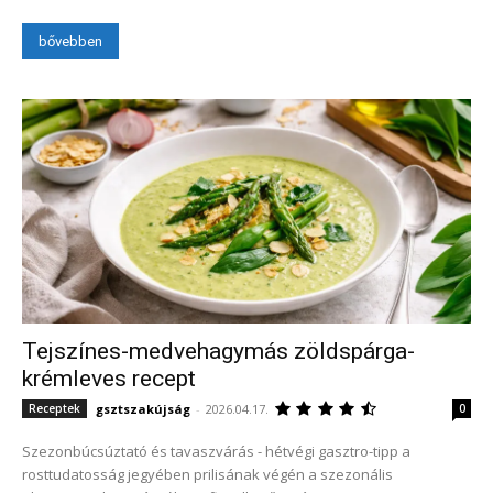
bővebben
Tejszínes-medvehagymás zöldspárga-
krémleves recept
gsztszakújság
-
2026.04.17.
Receptek
0
Szezonbúcsúztató és tavaszvárás - hétvégi gasztro-tipp a
rosttudatosság jegyében prilisának végén a szezonális