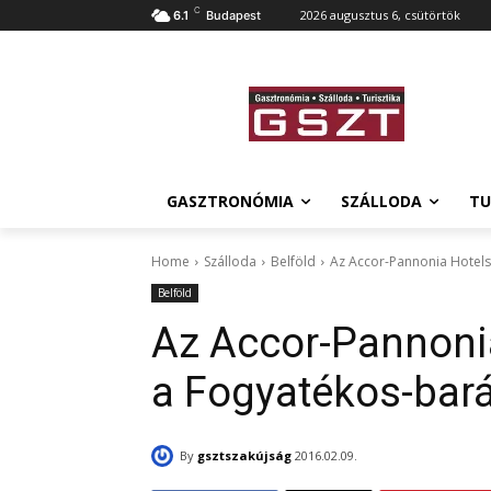
C
2026 augusztus 6, csütörtök
6.1
Budapest
GASZTRONÓMIA
SZÁLLODA
TU
Home
Szálloda
Belföld
Az Accor-Pannonia Hotels
Belföld
Az Accor-Pannonia
a Fogyatékos-bar
By
gsztszakújság
2016.02.09.