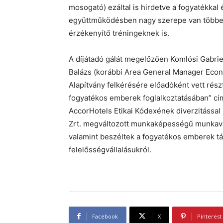
mosogató) ezáltal is hirdetve a fogyatékkal 
együttműködésben nagy szerepe van többek 
érzékenyítő tréningeknek is.
A díjátadó gálát megelőzően Komlósi Gabri
Balázs (korábbi Area General Manager Econ
Alapítvány felkérésére előadóként vett rész
fogyatékos emberek foglalkoztatásában” c
AccorHotels Etikai Kódexének diverzitással
Zrt. megváltozott munkaképességű munkaváll
valamint beszéltek a fogyatékos emberek tá
felelősségvállalásukról.
Facebook
X
Pinterest