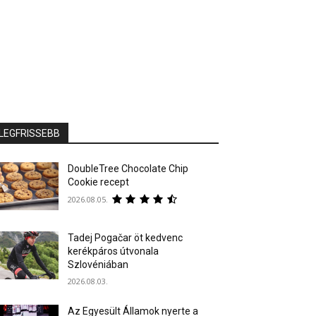
LEGFRISSEBB
DoubleTree Chocolate Chip
Cookie recept
2026.08.05.
Tadej Pogačar öt kedvenc
kerékpáros útvonala
Szlovéniában
2026.08.03.
Az Egyesült Államok nyerte a