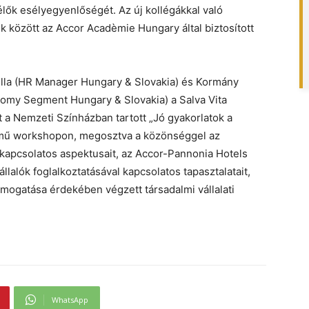
élők esélyegyenlőségét. Az új kollégákkal való
között az Accor Acadèmie Hungary által biztosított
ella (HR Manager Hungary & Slovakia) és Kormány
omy Segment Hungary & Slovakia) a Salva Vita
t a Nemzeti Színházban tartott „Jó gyakorlatok a
ímű workshopon, megosztva a közönséggel az
 kapcsolatos aspektusait, az Accor-Pannonia Hotels
alók foglalkoztatásával kapcsolatos tapasztalatait,
mogatása érdekében végzett társadalmi vállalati
WhatsApp