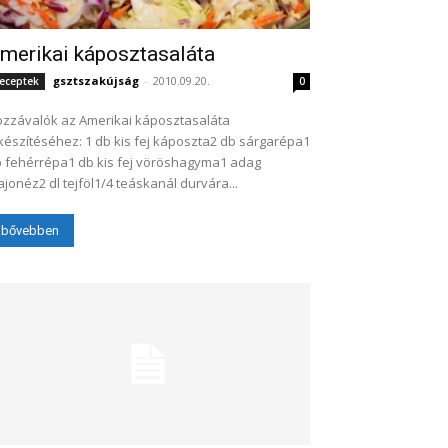
merikai káposztasaláta
gsztszakújság
-
2010.09.20.
eceptek
0
zzávalók az Amerikai káposztasaláta
készítéséhez: 1 db kis fej káposzta2 db sárgarépa1
 fehérrépa1 db kis fej vöröshagyma1 adag
jonéz2 dl tejföl1/4 teáskanál durvára...
bővebben