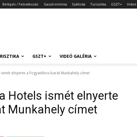
Belépés / Feliratkozás
Gasztronómia
Szálloda
Turisztika
GSZT+
Videó 
RISZTIKA
GSZT+
VIDEÓ GALÉRIA
 ismét elnyerte a Fogyatékos-barát Munkahely címet
 Hotels ismét elnyerte
át Munkahely címet