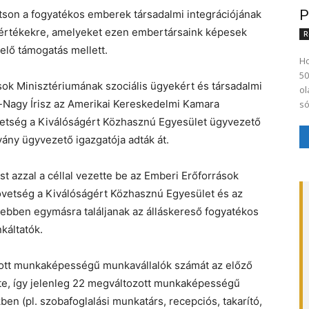
P
ítson a fogyatékos emberek társadalmi integrációjának
z értékekre, amelyeket ezen embertársaink képesek
R
elő támogatás mellett.
Ho
50
sok Minisztériumának szociális ügyekért és társadalmi
ol
pai-Nagy Írisz az Amerikai Kereskedelmi Kamara
só,
etség a Kiválóságért Közhasznú Egyesület ügyvezető
tvány ügyvezető igazgatója adták át.
 azzal a céllal vezette be az Emberi Erőforrások
zövetség a Kiválóságért Közhasznú Egyesület és az
bben egymásra találjanak az álláskereső fogyatékos
káltatók.
zott munkaképességű munkavállalók számát az előző
lte, így jelenleg 22 megváltozott munkaképességű
en (pl. szobafoglalási munkatárs, recepciós, takarító,