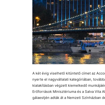
A két évig viselhető kitüntető címet az Ac
nyerte el nagyvállalati kategóriában, továb
kialakításban végzett kiemelkedő munkájáér
Erőforrások Minisztériuma és a Salva Vita A
gálaestjén adták át a Nemzeti Színházban 