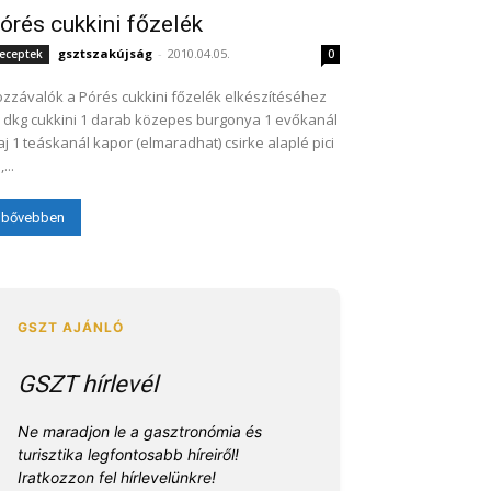
órés cukkini főzelék
gsztszakújság
-
2010.04.05.
eceptek
0
zzávalók a Pórés cukkini főzelék elkészítéséhez
 dkg cukkini 1 darab közepes burgonya 1 evőkanál
aj 1 teáskanál kapor (elmaradhat) csirke alaplé pici
...
bővebben
GSZT hírlevél
Ne maradjon le a gasztronómia és
turisztika legfontosabb híreiről!
Iratkozzon fel hírlevelünkre!