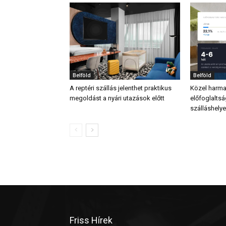
Belföld
Belföld
A reptéri szállás jelenthet praktikus
Közel harma
megoldást a nyári utazások előtt
előfoglalts
szálláshely
Friss Hírek