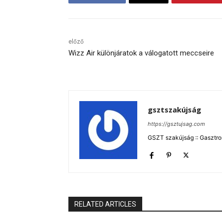
előző
Wizz Air különjáratok a válogatott meccseire
gsztszakújság
https://gsztujsag.com
GSZT szakújság :: Gasztron
RELATED ARTICLES