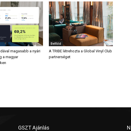
Belföld
dával magasabb a nyári
A TRIBE létrehozta a Global Vinyl Club
ág a magyar
partnerséget
eken
GSZT Ajánlás
N