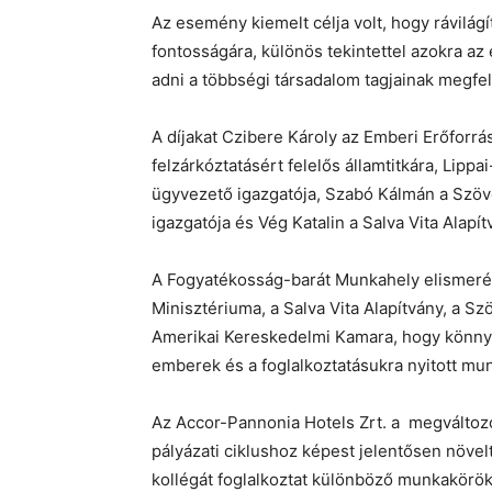
Az esemény kiemelt célja volt, hogy rávilág
fontosságára, különös tekintettel azokra a
adni a többségi társadalom tagjainak megfel
A díjakat Czibere Károly az Emberi Erőforrá
felzárkóztatásért felelős államtitkára, Lip
ügyvezető igazgatója, Szabó Kálmán a Szöv
igazgatója és Vég Katalin a Salva Vita Alapí
A Fogyatékosság-barát Munkahely elismerést
Minisztériuma, a Salva Vita Alapítvány, a S
Amerikai Kereskedelmi Kamara, hogy könnye
emberek és a foglalkoztatásukra nyitott mun
Az Accor-Pannonia Hotels Zrt. a megválto
pályázati ciklushoz képest jelentősen növe
kollégát foglalkoztat különböző munkakörökb