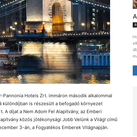
A
R
Ho
el
db
ma
cor-Pannonia Hotels Zrt. immáron második alkalommal
bá különdíjban is részesült a befogadó környezet
t. A díjat a Nem Adom Fel Alapítvány, az Emberi
lapítvány közös jótékonysági Jobb Velünk a Világ! című
december 3-án, a Fogyatékos Emberek Világnapján.