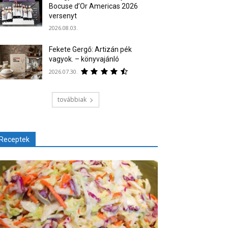
Bocuse d’Or Americas 2026
versenyt
2026.08.03.
Fekete Gergő: Artizán pék
vagyok. – könyvajánló
2026.07.30.
továbbiak
Receptek