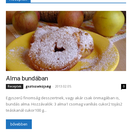
Alma bundában
gsztszakújság
-
2013.02.05.
Receptek
0
Egyszerű finomság desszertnek, vagy akár csak önmagában is,
bundás alma. Hozzávalók: 3 alma1 csomag vaníliás cukor2 tojás2
teáskanál cukor100 g...
bővebben