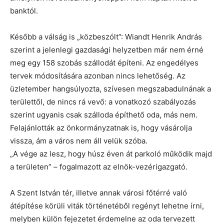
banktól.
Később a válság is „közbeszólt”: Wiandt Henrik András
szerint a jelenlegi gazdasági helyzetben már nem érné
meg egy 158 szobás szállodát építeni. Az engedélyes
tervek módosítására azonban nincs lehetőség. Az
üzletember hangsúlyozta, szívesen megszabadulnának a
területtől, de nincs rá vevő: a vonatkozó szabályozás
szerint ugyanis csak szálloda építhető oda, más nem.
Felajánlották az önkormányzatnak is, hogy vásárolja
vissza, ám a város nem áll velük szóba.
„A vége az lesz, hogy húsz éven át parkoló működik majd
a területen” – fogalmazott az elnök-vezérigazgató.
A Szent István tér, illetve annak városi főtérré való
átépítése körüli viták történetéből regényt lehetne írni,
melyben külön fejezetet érdemelne az oda tervezett