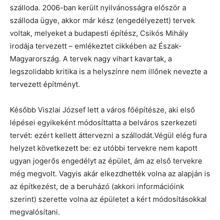
szálloda. 2006-ban került nyilvánosságra először a
szálloda ügye, akkor már kész (engedélyezett) tervek
voltak, melyeket a budapesti építész, Csikós Mihály
irodája tervezett – emlékeztet cikkében az Észak-
Magyarország. A tervek nagy vihart kavartak, a
legszolidabb kritika is a helyszínre nem illőnek nevezte a
tervezett építményt.
Később Viszlai József lett a város főépítésze, aki első
lépései egyikeként módosíttatta a belváros szerkezeti
tervét: ezért kellett áttervezni a szállodát.Végül elég fura
helyzet következett be: ez utóbbi tervekre nem kapott
ugyan jogerős engedélyt az épület, ám az első tervekre
még megvolt. Vagyis akár elkezdhették volna az alapján is
az építkezést, de a beruházó (akkori információink
szerint) szerette volna az épületet a kért módosításokkal
megvalósítani.