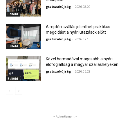
gsztszakújság
-
2026.08.09.
Belföld
A reptéri szállás jelenthet praktikus
megoldást a nyári utazások előtt
gsztszakújság
-
2026.07.13.
Belföld
Közel harmadával magasabb a nyári
előfoglaltság a magyar szálláshelyeken
gsztszakújság
-
2026.05.29.
Belföld
- Advertisment -