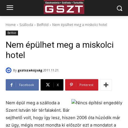
Home
Szálloda
Belföld
Nem épülhet meg a miskolci hotel
Belföld
Nem épülhet meg a miskolci
hotel
By
gsztszakújság
2011.11.21.
Facebook
X
Pinterest
Nem épül meg a szálloda a
Szent István tér térfalaként. Bár
sejthető volt, hogy így lesz, hiszen 2006 óta húzódik már
az ügy, mégis most mondta ki először ezt a mondatot a