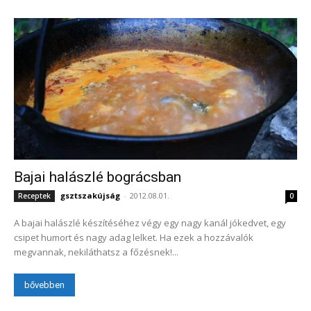
Bajai halászlé bográcsban
gsztszakújság
-
2012.08.01.
Receptek
0
A bajai halászlé készítéséhez végy egy nagy kanál jókedvet, egy
csipet humort és nagy adag lelket. Ha ezek a hozzávalók
megvannak, nekiláthatsz a főzésnek!...
bővebben