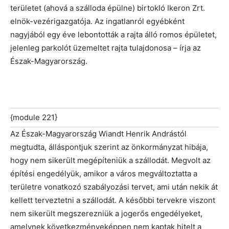
területet (ahová a szálloda épülne) birtokló Ikeron Zrt.
elnök-vezérigazgatója. Az ingatlanról egyébként
nagyjából egy éve lebontották a rajta álló romos épületet,
jelenleg parkolót üzemeltet rajta tulajdonosa – írja az
Észak-Magyarország.
{module 221}
Az Észak-Magyarország Wiandt Henrik Andrástól
megtudta, álláspontjuk szerint az önkormányzat hibája,
hogy nem sikerült megépíteniük a szállodát. Megvolt az
építési engedélyük, amikor a város megváltoztatta a
területre vonatkozó szabályozási tervet, ami után nekik át
kellett terveztetni a szállodát. A későbbi tervekre viszont
nem sikerült megszerezniük a jogerős engedélyeket,
amelynek következményeképpen nem kaptak hitelt a