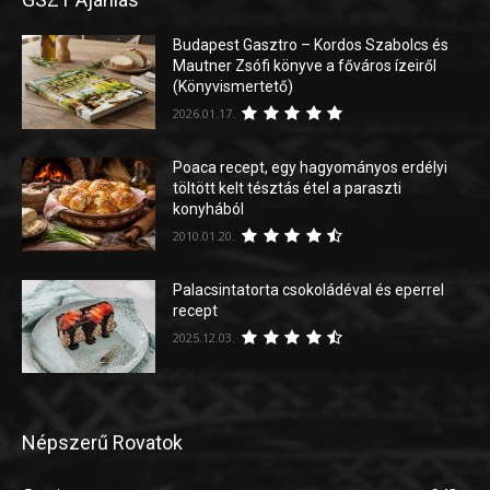
Budapest Gasztro – Kordos Szabolcs és
Mautner Zsófi könyve a főváros ízeiről
(Könyvismertető)
2026.01.17.
Poaca recept, egy hagyományos erdélyi
töltött kelt tésztás étel a paraszti
konyhából
2010.01.20.
Palacsintatorta csokoládéval és eperrel
recept
2025.12.03.
Népszerű Rovatok