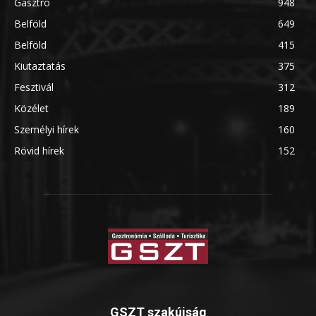
Gasztro
948
Belföld
649
Belföld
415
Kiutaztatás
375
Fesztivál
312
Közélet
189
Személyi hírek
160
Rövid hírek
152
GSZT szakújság