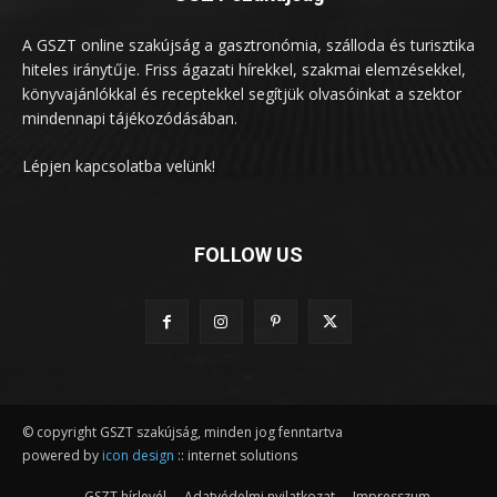
A GSZT online szakújság a gasztronómia, szálloda és turisztika
hiteles iránytűje. Friss ágazati hírekkel, szakmai elemzésekkel,
könyvajánlókkal és receptekkel segítjük olvasóinkat a szektor
mindennapi tájékozódásában.
Lépjen kapcsolatba velünk!
FOLLOW US
© copyright GSZT szakújság, minden jog fenntartva
powered by
icon design
:: internet solutions
GSZT hírlevél
Adatvédelmi nyilatkozat
Impresszum