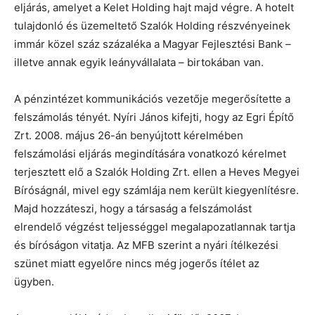
eljárás, amelyet a Kelet Holding hajt majd végre. A hotelt
tulajdonló és üzemeltető Szalók Holding részvényeinek
immár közel száz százaléka a Magyar Fejlesztési Bank –
illetve annak egyik leányvállalata – birtokában van.
A pénzintézet kommunikációs vezetője megerősítette a
felszámolás tényét. Nyíri János kifejti, hogy az Egri Építő
Zrt. 2008. május 26-án benyújtott kérelmében
felszámolási eljárás megindítására vonatkozó kérelmet
terjesztett elő a Szalók Holding Zrt. ellen a Heves Megyei
Bíróságnál, mivel egy számlája nem került kiegyenlítésre.
Majd hozzáteszi, hogy a társaság a felszámolást
elrendelő végzést teljességgel megalapozatlannak tartja
és bíróságon vitatja. Az MFB szerint a nyári ítélkezési
szünet miatt egyelőre nincs még jogerős ítélet az
ügyben.