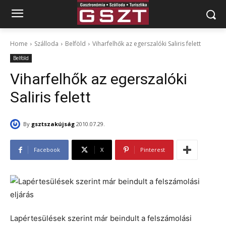
Home
Szálloda
Belföld
Viharfelhők az egerszalóki Saliris felett
Belföld
Viharfelhők az egerszalóki
Saliris felett
By
gsztszakújság
2010.07.29.
Facebook
X
Pinterest
Lapértesülések szerint már beindult a felszámolási