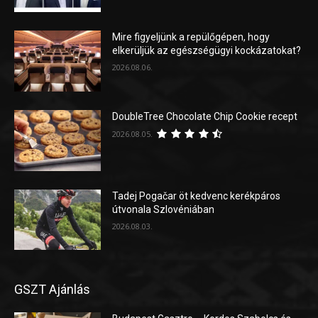
Mire figyeljünk a repülőgépen, hogy
elkerüljük az egészségügyi kockázatokat?
2026.08.06.
DoubleTree Chocolate Chip Cookie recept
2026.08.05.
Tadej Pogačar öt kedvenc kerékpáros
útvonala Szlovéniában
2026.08.03.
GSZT Ajánlás