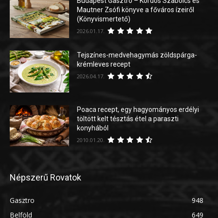
Budapest Gasztro – Kordos Szabolcs és
Mautner Zsófi könyve a főváros ízeiről
(Könyvismertető)
2026.01.17.
Tejszínes-medvehagymás zöldspárga-
krémleves recept
2026.04.17.
Poaca recept, egy hagyományos erdélyi
töltött kelt tésztás étel a paraszti
konyhából
2010.01.20.
Népszerű Rovatok
Gasztro
948
Belföld
649