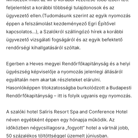
feljelentést a korábbi többségi tulajdonosok és az
ügyvezető ellen.(Tudomásunk szerint az egyik nyomozás
éppen a felszámolást kezdeményező Egri Építővel
kapcsolatos…), a Szalókról szállingózó hírek a korábbi
ügyvezető vizsgálati fogságáról és az egyik befektető
rendőrségi kihallgatásáról szóltak.
Egerben a Heves megyei Rendőrfőkapitányság és a helyi
ügyészség képviselője a nyomozás jelenlegi állásáról
egyáltalán nem akartak részleteket elárulni.
Hasonlóképpen titokzatosságba burkolódzott a Budapesti
Rendőrfőkapitányság – itt is folyik ugyanis egy nyomozás.
A szalóki hotel Saliris Resort Spa and Conference Hotel
néven egyébként éppen egy hónapja működik. Az
időközben négycsillagosra „fogyott” hotel a vártnál jobb,
50 százalékos töltöttséggel üzemelt júniusban.