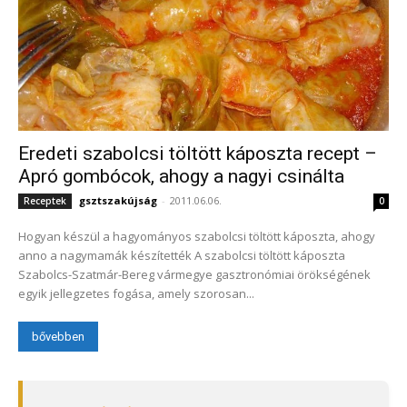
Eredeti szabolcsi töltött káposzta recept –
Apró gombócok, ahogy a nagyi csinálta
gsztszakújság
-
2011.06.06.
Receptek
0
Hogyan készül a hagyományos szabolcsi töltött káposzta, ahogy
anno a nagymamák készítették A szabolcsi töltött káposzta
Szabolcs-Szatmár-Bereg vármegye gasztronómiai örökségének
egyik jellegzetes fogása, amely szorosan...
bővebben