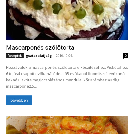
Mascarponés szőlőtorta
gsztszakújság
-
2010.10.04.
Receptek
0
Hozzávalók a mascarponés szőlőtorta elkészítéséhez: Piskótához:
6 tojás4 csapott evőkanál édesítő5 evőkanál finomliszt1 evőkanál
kakaó Piskóta meglocsolásához:mandulalikőr Krémhez:40 dkg
mascarpone2,5...
bővebben