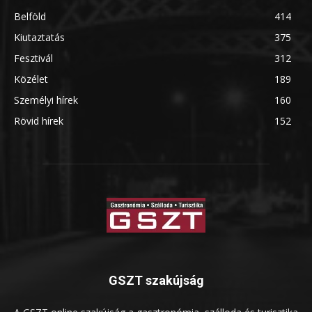
Belföld
414
Kiutaztatás
375
Fesztivál
312
Közélet
189
Személyi hírek
160
Rövid hírek
152
GSZT szakújság