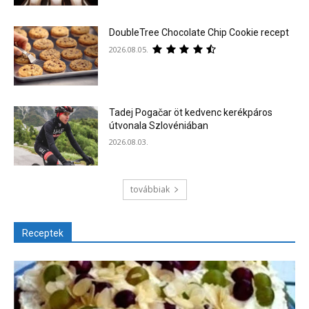
DoubleTree Chocolate Chip Cookie recept
2026.08.05.
Tadej Pogačar öt kedvenc kerékpáros
útvonala Szlovéniában
2026.08.03.
továbbiak
Receptek