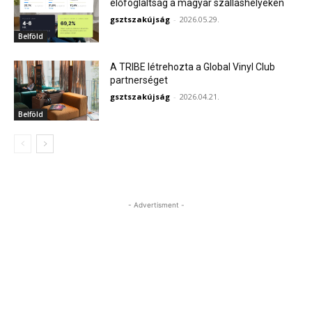
előfoglaltság a magyar szálláshelyeken
gsztszakújság
-
2026.05.29.
Belföld
A TRIBE létrehozta a Global Vinyl Club
partnerséget
gsztszakújság
-
2026.04.21.
Belföld
- Advertisment -