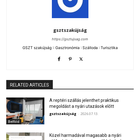
gsztszakújság
https://gsztujsag.com
GSZT szakújság :: Gasztronómia : Szálloda : Turisztika
RELATED ARTICLES
A reptéri szállás jelenthet praktikus
megoldást a nyári utazások előtt
gsztszakújság
-
2026.07.13.
Belföld
Közel harmadával magasabb a nyári