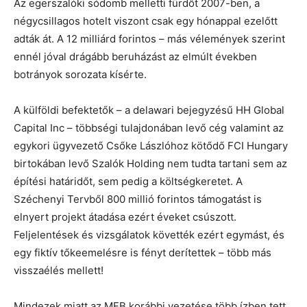
Az egerszalóki sódomb melletti fürdőt 2007-ben, a
négycsillagos hotelt viszont csak egy hónappal ezelőtt
adták át. A 12 milliárd forintos – más vélemények szerint
ennél jóval drágább beruházást az elmúlt években
botrányok sorozata kísérte.
A külföldi befektetők – a delawari bejegyzésű HH Global
Capital Inc – többségi tulajdonában levő cég valamint az
egykori ügyvezető Csőke Lászlóhoz kötődő FCI Hungary
birtokában levő Szalók Holding nem tudta tartani sem az
építési határidőt, sem pedig a költségkeretet. A
Széchenyi Tervből 800 millió forintos támogatást is
elnyert projekt átadása ezért éveket csúszott.
Feljelentések és vizsgálatok követték ezért egymást, és
egy fiktív tőkeemelésre is fényt derítettek – több más
visszaélés mellett!
Mindezek miatt az MFB korábbi vezetése több ízben tett