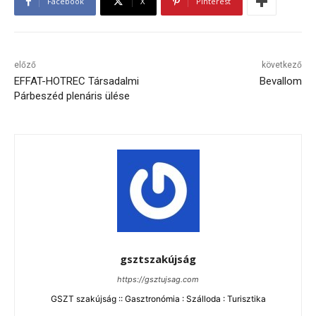
Facebook
X
Pinterest
előző
következő
EFFAT-HOTREC Társadalmi
Bevallom
Párbeszéd plenáris ülése
gsztszakújság
https://gsztujsag.com
GSZT szakújság :: Gasztronómia : Szálloda : Turisztika