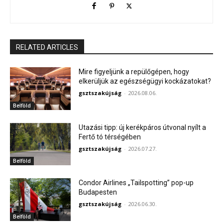
RELATED ARTICLES
Mire figyeljünk a repülőgépen, hogy
elkerüljük az egészségügyi kockázatokat?
gsztszakújság
-
2026.08.06.
Belföld
Utazási tipp: új kerékpáros útvonal nyílt a
Fertő tó térségében
gsztszakújság
-
2026.07.27.
Belföld
Condor Airlines „Tailspotting” pop-up
Budapesten
gsztszakújság
-
2026.06.30.
Belföld