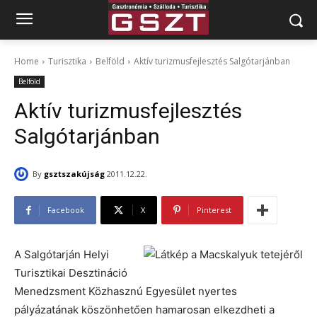
Home
Turisztika
Belföld
Aktív turizmusfejlesztés Salgótarjánban
Belföld
Aktív turizmusfejlesztés
Salgótarjánban
By
gsztszakújság
2011.12.22.
Facebook
X
Pinterest
A Salgótarján Helyi
Turisztikai Desztináció
Menedzsment Közhasznú Egyesület nyertes
pályázatának köszönhetően hamarosan elkezdheti a