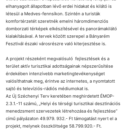
elhanyagolt állapotban lévő erdei hidakat és kilátó is
létesül a Medves-fennsíkon. Szintén a turisták
komfortérzetét szeretnék emelni háromdimenziós
domborzati térképek elkészítésével és panorámakilátó
kialakításával. A tervek között szerepel a Bányarém
Fesztivál északi városrészre való kiterjesztése is.
A projekt részeként megvalósuló fejlesztések és a
terület aktív turisztikai adottságainak népszerűsítése
érdekében intenzívebb marketingtevékenységet
valósíthatnak meg, érintve az internetes, a nyomtatott
sajtó és televíziós-rádiós médiumokat is.
Az Új Széchenyi Terv keretében meghirdetett ÉMOP-
2.3.1.-11 számú, „Helyi és térségi turisztikai desztinációs
menedzsment szervezetek létrehozása és fejlesztése”
című pályázaton 49.979. 932.- Ft támogatást nyert el a
projekt, melynek összköltsége 58.799.920.- Ft.