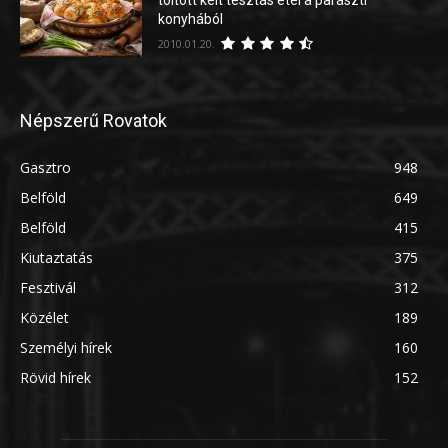
konyhából
2010.01.20.
Népszerű Rovatok
Gasztro
948
Belföld
649
Belföld
415
Kiutaztatás
375
Fesztivál
312
Közélet
189
Személyi hírek
160
Rövid hírek
152