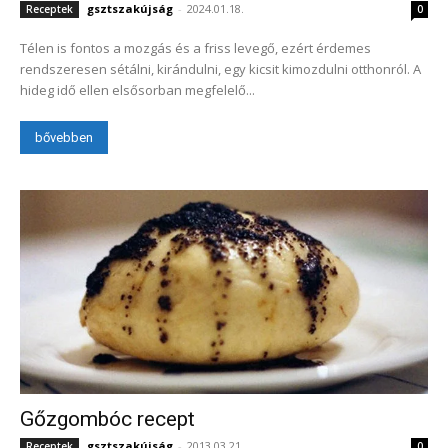
gsztszakújság
-
2024.01.18.
Receptek
0
Télen is fontos a mozgás és a friss levegő, ezért érdemes
rendszeresen sétálni, kirándulni, egy kicsit kimozdulni otthonról. A
hideg idő ellen elsősorban megfelelő...
bővebben
Gőzgombóc recept
gsztszakújság
-
2013.03.21.
Receptek
0