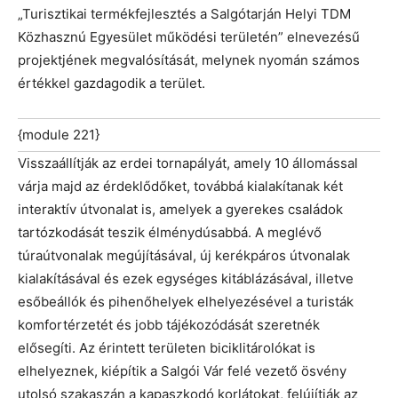
„Turisztikai termékfejlesztés a Salgótarján Helyi TDM
Közhasznú Egyesület működési területén” elnevezésű
projektjének megvalósítását, melynek nyomán számos
értékkel gazdagodik a terület.
{module 221}
Visszaállítják az erdei tornapályát, amely 10 állomással
várja majd az érdeklődőket, továbbá kialakítanak két
interaktív útvonalat is, amelyek a gyerekes családok
tartózkodását teszik élménydúsabbá. A meglévő
túraútvonalak megújításával, új kerékpáros útvonalak
kialakításával és ezek egységes kitáblázásával, illetve
esőbeállók és pihenőhelyek elhelyezésével a turisták
komfortérzetét és jobb tájékozódását szeretnék
elősegíti. Az érintett területen biciklitárolókat is
elhelyeznek, kiépítik a Salgói Vár felé vezető ösvény
utolsó szakaszán a kapaszkodó korlátokat, felújítják az