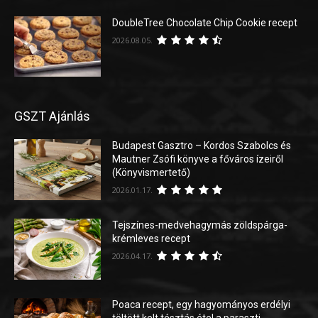
DoubleTree Chocolate Chip Cookie recept
2026.08.05.
GSZT Ajánlás
Budapest Gasztro – Kordos Szabolcs és
Mautner Zsófi könyve a főváros ízeiről
(Könyvismertető)
2026.01.17.
Tejszínes-medvehagymás zöldspárga-
krémleves recept
2026.04.17.
Poaca recept, egy hagyományos erdélyi
töltött kelt tésztás étel a paraszti