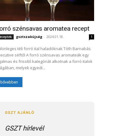
orró szénsavas aromatea recept
gsztszakújság
-
2024.01.18.
eceptek
1
lönleges téli forró ital haladóknak Tóth Barnabás
ive séftől A forró szénsavas aromateák egy
galmas és frissítő kategóriát alkotnak a forró italok
lágában, melyek egyedi...
bővebben
GSZT hírlevél