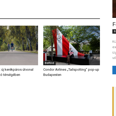
F
R
Kü
execut
iz
vi
Belföld
: új kerékpáros útvonal
Condor Airlines „Tailspotting” pop-up
ő tó térségében
Budapesten