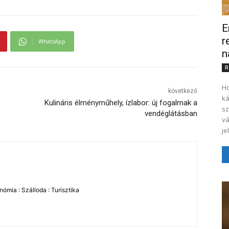
E
r
WhatsApp
n
R
Ho
következő
ká
Kulináris élményműhely, ízlabor: új fogalmak a
sz
vendéglátásban
vá
je
ómia : Szálloda : Turisztika