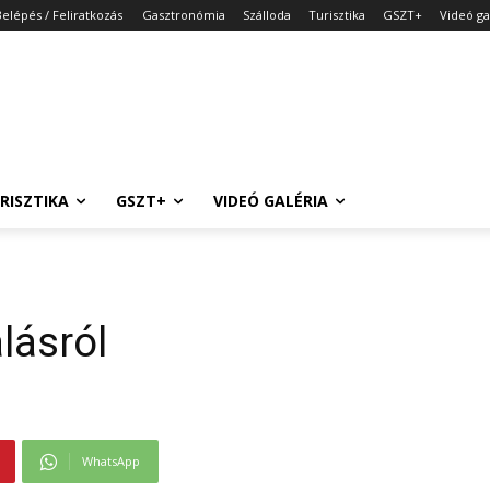
Belépés / Feliratkozás
Gasztronómia
Szálloda
Turisztika
GSZT+
Videó ga
RISZTIKA
GSZT+
VIDEÓ GALÉRIA
lásról
WhatsApp