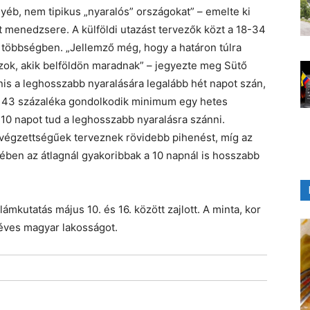
yéb, nem tipikus „nyaralós” országokat” – emelte ki
t menedzsere. A külföldi utazást tervezők közt a 18-34
 többségben. „Jellemző még, hogy a határon túlra
zok, akik belföldön maradnak” – jegyezte meg Sütő
nis a leghosszabb nyaralására legalább hét napot szán,
n 43 százaléka gondolkodik minimum egy hetes
10 napot tud a leghosszabb nyaralásra szánni.
 végzettségűek terveznek rövidebb pihenést, míg az
ben az átlagnál gyakoribbak a 10 napnál is hosszabb
ámkutatás május 10. és 16. között zajlott. A minta, kor
 éves magyar lakosságot.