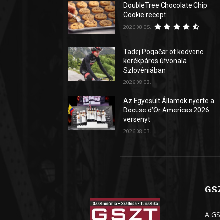
DoubleTree Chocolate Chip
Cookie recept
2026.08.05.
Tadej Pogačar öt kedvenc
kerékpáros útvonala
Szlovéniában
2026.08.03.
Az Egyesült Államok nyerte a
Bocuse d’Or Americas 2026
versenyt
2026.08.03.
GSZ
A GS