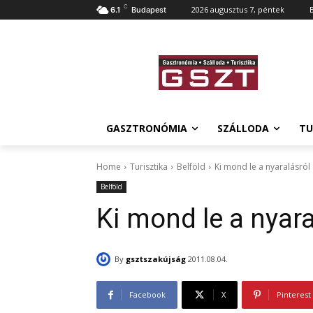
C
2026 augusztus 7, péntek
6.1
Budapest
GASZTRONÓMIA
SZÁLLODA
TU
Home
Turisztika
Belföld
Ki mond le a nyaralásról
Belföld
Ki mond le a nyara
By
gsztszakújság
2011.08.04.
Facebook
X
Pinterest