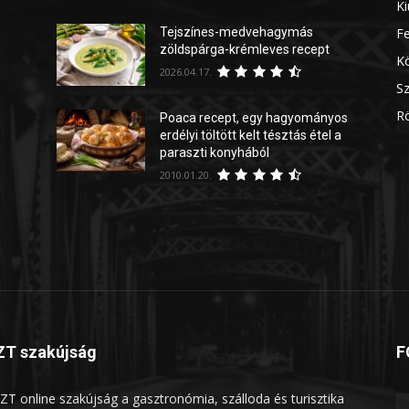
Ki
Tejszínes-medvehagymás
Fe
zöldspárga-krémleves recept
Kö
2026.04.17.
Sz
Rö
Poaca recept, egy hagyományos
erdélyi töltött kelt tésztás étel a
paraszti konyhából
2010.01.20.
T szakújság
F
ZT online szakújság a gasztronómia, szálloda és turisztika