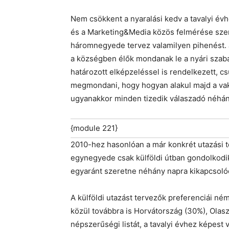
Nem csökkent a nyaralási kedv a tavalyi év
és a Marketing&Media közös felmérése szer
háromnegyede tervez valamilyen pihenést. J
a községben élők mondanak le a nyári szab
határozott elképzeléssel is rendelkezett, 
megmondani, hogy hogyan alakul majd a vak
ugyanakkor minden tizedik válaszadó néhány 
{module 221}
2010-hez hasonlóan a már konkrét utazási te
egynegyede csak külföldi útban gondolkodi
egyaránt szeretne néhány napra kikapcsoló
A külföldi utazást tervezők preferenciái ném
közül továbbra is Horvátország (30%), Olas
népszerűségi listát, a tavalyi évhez képest 