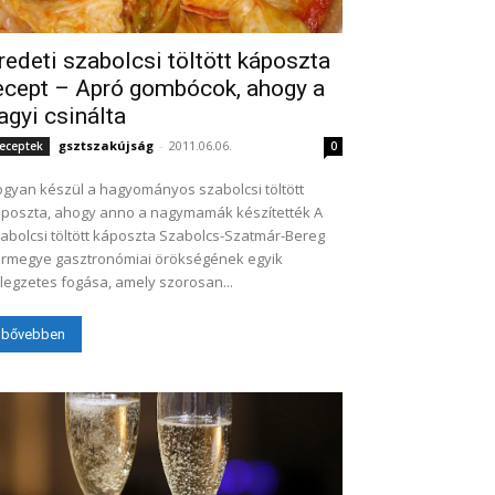
redeti szabolcsi töltött káposzta
ecept – Apró gombócok, ahogy a
agyi csinálta
gsztszakújság
-
2011.06.06.
eceptek
0
gyan készül a hagyományos szabolcsi töltött
poszta, ahogy anno a nagymamák készítették A
abolcsi töltött káposzta Szabolcs-Szatmár-Bereg
rmegye gasztronómiai örökségének egyik
llegzetes fogása, amely szorosan...
bővebben