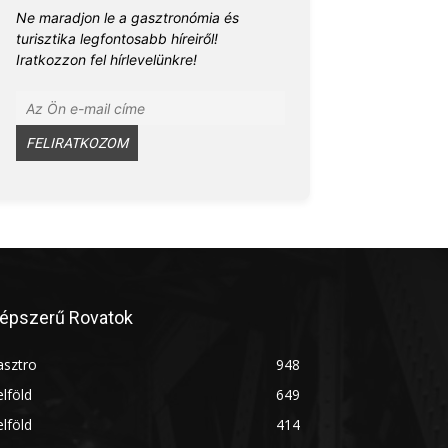
Ne maradjon le a gasztronómia és
turisztika legfontosabb híreiről!
Iratkozzon fel hírlevelünkre!
épszerű Rovatok
asztro
948
lföld
649
lföld
414