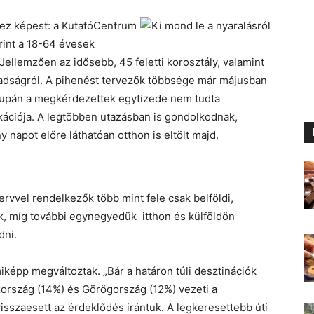
hez képest: a KutatóCentrum
int a 18-64 évesek
ellemzően az idősebb, 45 feletti korosztály, valamint
adságról. A pihenést tervezők többsége már májusban
csupán a megkérdezettek egytizede nem tudta
ációja. A legtöbben utazásban is gondolkodnak,
napot előre láthatóan otthon is eltölt majd.
rvvel rendelkezők több mint fele csak belföldi,
k, míg további egynegyedük itthon és külföldön
dni.
iképp megváltoztak. „Bár a határon túli desztinációk
zország (14%) és Görögország (12%) vezeti a
visszaesett az érdeklődés irántuk. A legkeresettebb úti