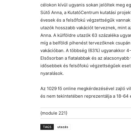
célokon kívül ugyanis sokan jelöltek meg eg
Sütő Anna, a KutatóCentrum kutatási projek
évesek és a felsőfokú végzettségűk vannak
utazók hosszabb vakációt terveznek, mint a
Anna. A külföldre utazók 63 százaléka ugya
míg a belföldi pihenést tervezőknek csupá
vakációban. A többség (63%) ugyanakkor 4-
Elsősorban a fiatalabbak és az alacsonyabb
idősebbek és felsőfokú végzettségűek eseté
nyaralások.
Az 1029 fő online megkérdezésével zajló vill
és nem tekintetében reprezentálja a 18-64
{module 221}
TAGS
utazás