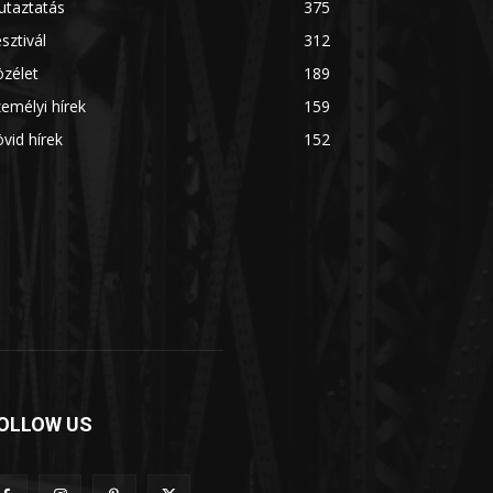
utaztatás
375
sztivál
312
zélet
189
emélyi hírek
159
vid hírek
152
OLLOW US