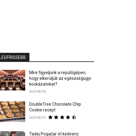
LEGFRISSEBB
Mire figyeljünk a repülőgépen,
hogy elkerüljük az egészségügyi
kockázatokat?
2026.08.06.
DoubleTree Chocolate Chip
Cookie recept
2026.08.05.
Tadej Pogačar öt kedvenc