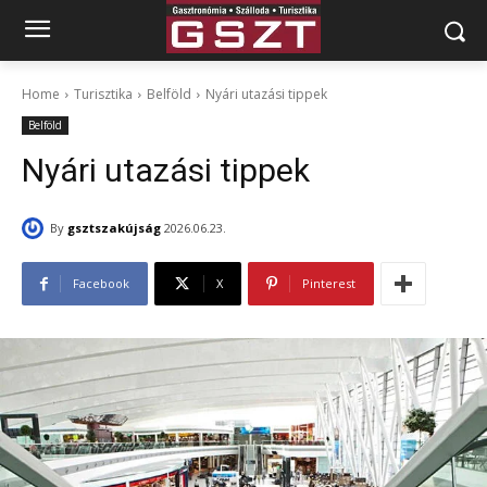
Home
Turisztika
Belföld
Nyári utazási tippek
Belföld
Nyári utazási tippek
By
gsztszakújság
2026.06.23.
Facebook
X
Pinterest