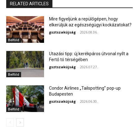
RELATED ARTICLES
Mire figyeljünk a repülőgépen, hogy
elkerüljük az egészségügyi kockázatokat?
gsztszakújság
-
2026.08.06.
Belföld
Utazási tipp: új kerékpáros útvonal nyílt a
Fertő tó térségében
gsztszakújság
-
2026.07.27.
Belföld
Condor Airlines „Tailspotting” pop-up
Budapesten
gsztszakújság
-
2026.06.30.
Belföld