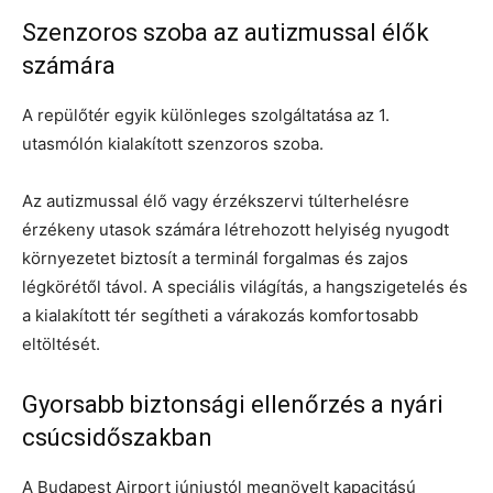
Szenzoros szoba az autizmussal élők
számára
A repülőtér egyik különleges szolgáltatása az 1.
utasmólón kialakított szenzoros szoba.
Az autizmussal élő vagy érzékszervi túlterhelésre
érzékeny utasok számára létrehozott helyiség nyugodt
környezetet biztosít a terminál forgalmas és zajos
légkörétől távol. A speciális világítás, a hangszigetelés és
a kialakított tér segítheti a várakozás komfortosabb
eltöltését.
Gyorsabb biztonsági ellenőrzés a nyári
csúcsidőszakban
A Budapest Airport júniustól megnövelt kapacitású