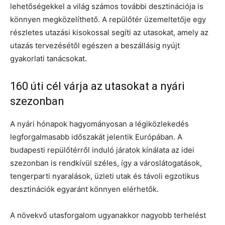
lehetőségekkel a világ számos további desztinációja is
könnyen megközelíthető. A repülőtér üzemeltetője egy
részletes utazási kisokossal segíti az utasokat, amely az
utazás tervezésétől egészen a beszállásig nyújt
gyakorlati tanácsokat.
160 úti cél várja az utasokat a nyári
szezonban
A nyári hónapok hagyományosan a légiközlekedés
legforgalmasabb időszakát jelentik Európában. A
budapesti repülőtérről induló járatok kínálata az idei
szezonban is rendkívül széles, így a városlátogatások,
tengerparti nyaralások, üzleti utak és távoli egzotikus
desztinációk egyaránt könnyen elérhetők.
A növekvő utasforgalom ugyanakkor nagyobb terhelést