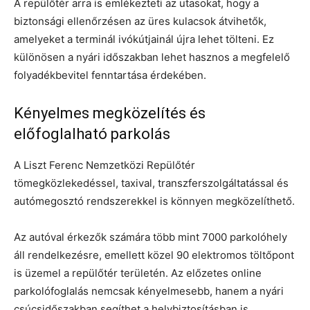
A repülőtér arra is emlékezteti az utasokat, hogy a
biztonsági ellenőrzésen az üres kulacsok átvihetők,
amelyeket a terminál ivókútjainál újra lehet tölteni. Ez
különösen a nyári időszakban lehet hasznos a megfelelő
folyadékbevitel fenntartása érdekében.
Kényelmes megközelítés és
előfoglalható parkolás
A Liszt Ferenc Nemzetközi Repülőtér
tömegközlekedéssel, taxival, transzferszolgáltatással és
autómegosztó rendszerekkel is könnyen megközelíthető.
Az autóval érkezők számára több mint 7000 parkolóhely
áll rendelkezésre, emellett közel 90 elektromos töltőpont
is üzemel a repülőtér területén. Az előzetes online
parkolófoglalás nemcsak kényelmesebb, hanem a nyári
csúcsidőszakban segíthet a helybiztosításban is.