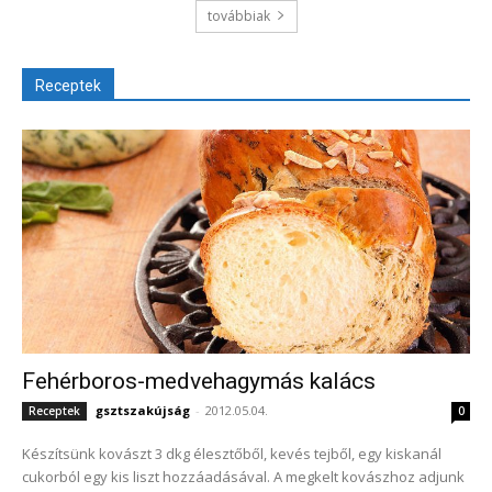
továbbiak
Receptek
Fehérboros-medvehagymás kalács
gsztszakújság
-
2012.05.04.
Receptek
0
Készítsünk kovászt 3 dkg élesztőből, kevés tejből, egy kiskanál
cukorból egy kis liszt hozzáadásával. A megkelt kovászhoz adjunk