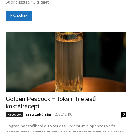
50 dkg lisztet, 1,5 dl tejet,...
bővebben
Golden Peacock – tokaji ihletésű
koktélrecept
gsztszakújság
-
2025.12.19.
Receptek
0
Hogyan használható a Tokaji Aszú, prémium alapanyagok és
kortárs koktélkészítési technikák egy modern receptben A Golden