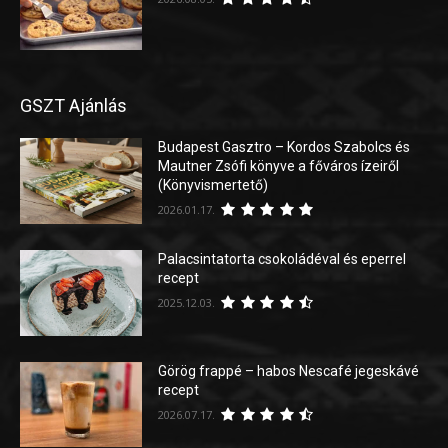
GSZT Ajánlás
Budapest Gasztro – Kordos Szabolcs és
Mautner Zsófi könyve a főváros ízeiről
(Könyvismertető)
2026.01.17.
Palacsintatorta csokoládéval és eperrel
recept
2025.12.03.
Görög frappé – habos Nescafé jegeskávé
recept
2026.07.17.