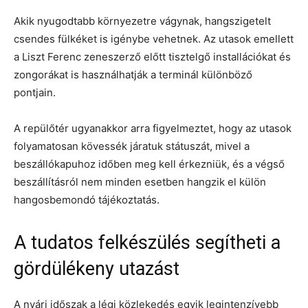
Akik nyugodtabb környezetre vágynak, hangszigetelt
csendes fülkéket is igénybe vehetnek. Az utasok emellett
a Liszt Ferenc zeneszerző előtt tisztelgő installációkat és
zongorákat is használhatják a terminál különböző
pontjain.
A repülőtér ugyanakkor arra figyelmeztet, hogy az utasok
folyamatosan kövessék járatuk státuszát, mivel a
beszállókapuhoz időben meg kell érkezniük, és a végső
beszállításról nem minden esetben hangzik el külön
hangosbemondó tájékoztatás.
A tudatos felkészülés segítheti a
gördülékeny utazást
A nyári időszak a légi közlekedés egyik legintenzívebb