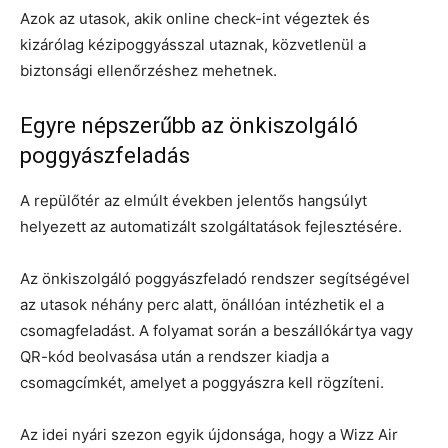
Azok az utasok, akik online check-int végeztek és
kizárólag kézipoggyásszal utaznak, közvetlenül a
biztonsági ellenőrzéshez mehetnek.
Egyre népszerűbb az önkiszolgáló
poggyászfeladás
A repülőtér az elmúlt években jelentős hangsúlyt
helyezett az automatizált szolgáltatások fejlesztésére.
Az önkiszolgáló poggyászfeladó rendszer segítségével
az utasok néhány perc alatt, önállóan intézhetik el a
csomagfeladást. A folyamat során a beszállókártya vagy
QR-kód beolvasása után a rendszer kiadja a
csomagcímkét, amelyet a poggyászra kell rögzíteni.
Az idei nyári szezon egyik újdonsága, hogy a Wizz Air