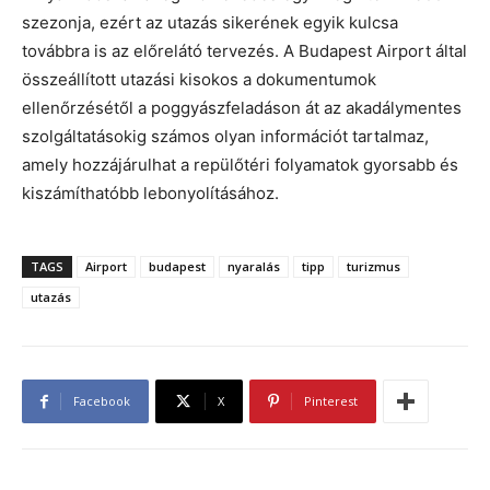
szezonja, ezért az utazás sikerének egyik kulcsa
továbbra is az előrelátó tervezés. A Budapest Airport által
összeállított utazási kisokos a dokumentumok
ellenőrzésétől a poggyászfeladáson át az akadálymentes
szolgáltatásokig számos olyan információt tartalmaz,
amely hozzájárulhat a repülőtéri folyamatok gyorsabb és
kiszámíthatóbb lebonyolításához.
TAGS
Airport
budapest
nyaralás
tipp
turizmus
utazás
Facebook
X
Pinterest