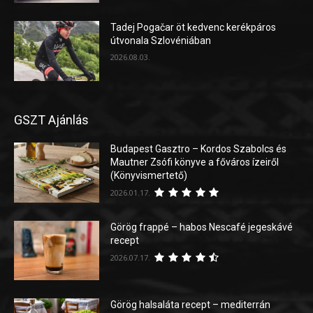
Tadej Pogačar öt kedvenc kerékpáros
útvonala Szlovéniában
2026.08.03.
GSZT Ajánlás
Budapest Gasztro – Kordos Szabolcs és
Mautner Zsófi könyve a főváros ízeiről
(Könyvismertető)
2026.01.17.
Görög frappé – habos Nescafé jegeskávé
recept
2026.07.17.
Görög halsaláta recept – mediterrán