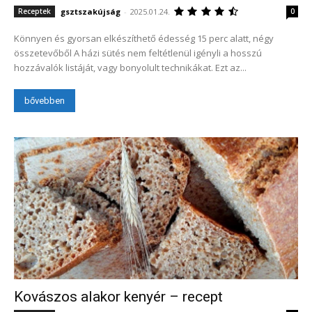
gsztszakújság
-
2025.01.24.
Receptek
0
Könnyen és gyorsan elkészíthető édesség 15 perc alatt, négy
összetevőből A házi sütés nem feltétlenül igényli a hosszú
hozzávalók listáját, vagy bonyolult technikákat. Ezt az...
bővebben
Kovászos alakor kenyér – recept