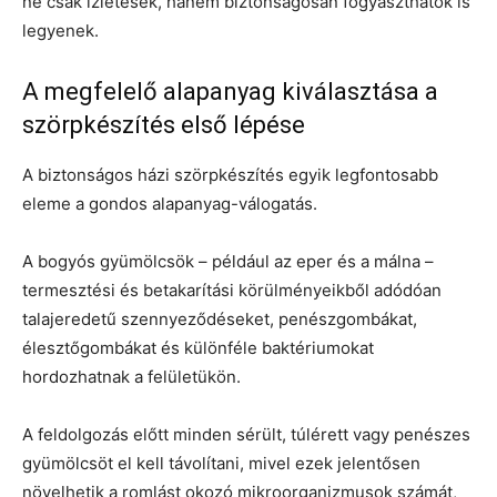
ne csak ízletesek, hanem biztonságosan fogyaszthatók is
legyenek.
A megfelelő alapanyag kiválasztása a
szörpkészítés első lépése
A biztonságos házi szörpkészítés egyik legfontosabb
eleme a gondos alapanyag-válogatás.
A bogyós gyümölcsök – például az eper és a málna –
termesztési és betakarítási körülményeikből adódóan
talajeredetű szennyeződéseket, penészgombákat,
élesztőgombákat és különféle baktériumokat
hordozhatnak a felületükön.
A feldolgozás előtt minden sérült, túlérett vagy penészes
gyümölcsöt el kell távolítani, mivel ezek jelentősen
növelhetik a romlást okozó mikroorganizmusok számát,