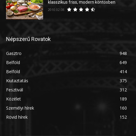
klasszikus friss, modern köntösben
2010.02.08.
Népszerű Rovatok
Gasztro
948
Belföld
649
Belföld
414
Kiutaztatás
375
Fesztivál
312
Közélet
189
Személyi hírek
160
Rövid hírek
152