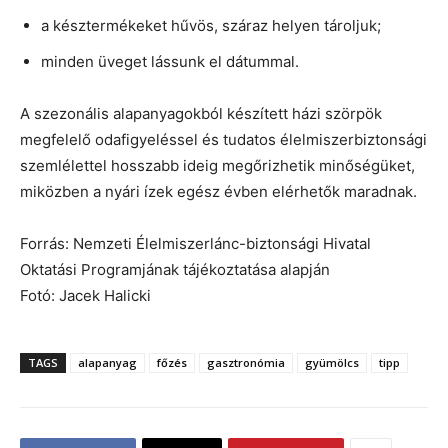
a késztermékeket hűvös, száraz helyen tároljuk;
minden üveget lássunk el dátummal.
A szezonális alapanyagokból készített házi szörpök
megfelelő odafigyeléssel és tudatos élelmiszerbiztonsági
szemlélettel hosszabb ideig megőrizhetik minőségüket,
miközben a nyári ízek egész évben elérhetők maradnak.
Forrás: Nemzeti Élelmiszerlánc-biztonsági Hivatal
Oktatási Programjának tájékoztatása alapján
Fotó: Jacek Halicki
TAGS
alapanyag
főzés
gasztronómia
gyümölcs
tipp