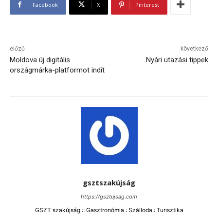
Facebook
X
Pinterest
előző
következő
Moldova új digitális
Nyári utazási tippek
országmárka-platformot indít
gsztszakújság
https://gsztujsag.com
GSZT szakújság :: Gasztronómia : Szálloda : Turisztika