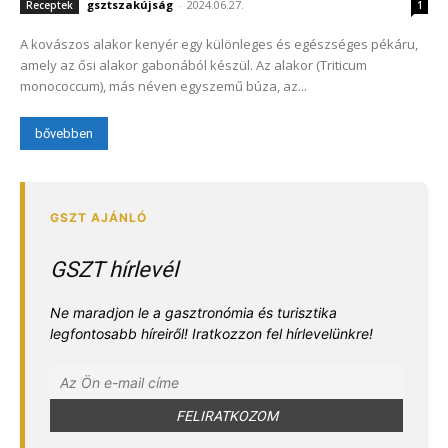
gsztszakújság
-
2024.06.27.
Receptek
1
A kovászos alakor kenyér egy különleges és egészséges pékáru,
amely az ősi alakor gabonából készül. Az alakor (Triticum
monococcum), más néven egyszemű búza, az...
bővebben
GSZT hírlevél
Ne maradjon le a gasztronómia és turisztika
legfontosabb híreiről! Iratkozzon fel hírlevelünkre!