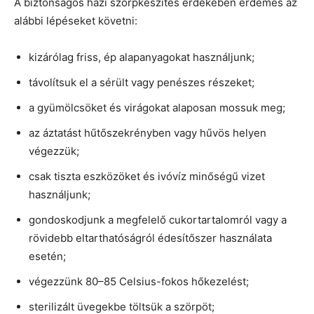
A biztonságos házi szörpkészítés érdekében érdemes az
alábbi lépéseket követni:
kizárólag friss, ép alapanyagokat használjunk;
távolítsuk el a sérült vagy penészes részeket;
a gyümölcsöket és virágokat alaposan mossuk meg;
az áztatást hűtőszekrényben vagy hűvös helyen
végezzük;
csak tiszta eszközöket és ivóvíz minőségű vizet
használjunk;
gondoskodjunk a megfelelő cukortartalomról vagy a
rövidebb eltarthatóságról édesítőszer használata
esetén;
végezzünk 80–85 Celsius-fokos hőkezelést;
sterilizált üvegekbe töltsük a szörpöt;