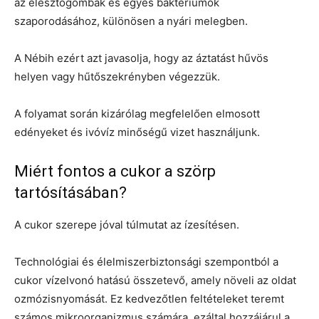
az élesztőgombák és egyes baktériumok
szaporodásához, különösen a nyári melegben.
A Nébih ezért azt javasolja, hogy az áztatást hűvös
helyen vagy hűtőszekrényben végezzük.
A folyamat során kizárólag megfelelően elmosott
edényeket és ivóvíz minőségű vizet használjunk.
Miért fontos a cukor a szörp
tartósításában?
A cukor szerepe jóval túlmutat az ízesítésen.
Technológiai és élelmiszerbiztonsági szempontból a
cukor vízelvonó hatású összetevő, amely növeli az oldat
ozmózisnyomását. Ez kedvezőtlen feltételeket teremt
számos mikroorganizmus számára, ezáltal hozzájárul a