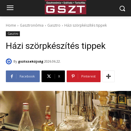
Home
Gasztronómia
Gasztro
Házi szörpkészítés tippek
Gasztro
Házi szörpkészítés tippek
By
gsztszakújság
2026.06.22.
Facebook
X
Pinterest