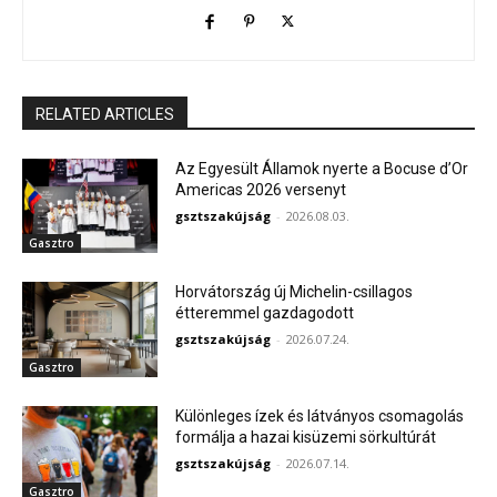
RELATED ARTICLES
Az Egyesült Államok nyerte a Bocuse d’Or
Americas 2026 versenyt
gsztszakújság
-
2026.08.03.
Gasztro
Horvátország új Michelin-csillagos
étteremmel gazdagodott
gsztszakújság
-
2026.07.24.
Gasztro
Különleges ízek és látványos csomagolás
formálja a hazai kisüzemi sörkultúrát
gsztszakújság
-
2026.07.14.
Gasztro