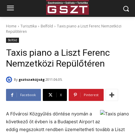
Home
Turisztika
Belföld
Taxis piano a Liszt Ferenc Nemzetközi
Repülőtéren
Belföld
Taxis piano a Liszt Ferenc
Nemzetközi Repülőtéren
By
gsztszakújság
2011.06.05.
Facebook
X
Pinterest
A Fővárosi Közgyűlés döntése nyomán a
következő öt évben is a Budapest Airport az
eddig megszokott rendben üzemeltetheti tovább a Liszt