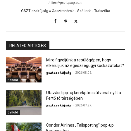
https://gsztujsag.com
GSZT szakújság :: Gasztronómia : Szálloda : Turisztika
RELATED ARTICLES
Mire figyeljünk a repülőgépen, hogy
elkerüljük az egészségügyi kockázatokat?
gsztszakújság
-
2026.08.06.
Belföld
Utazási tipp: új kerékpáros útvonal nyílt a
Fertő tó térségében
gsztszakújság
-
2026.07.27.
Belföld
Condor Airlines „Tailspotting” pop-up
Budapesten