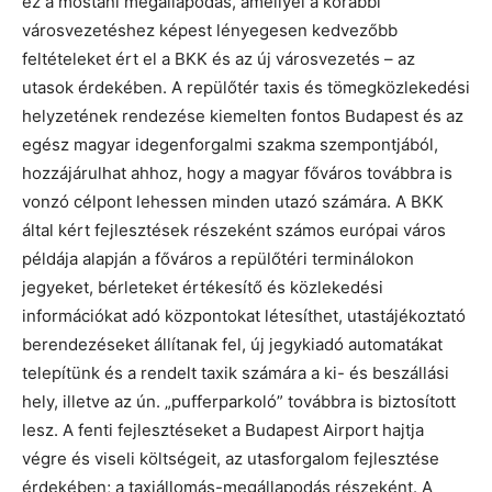
ez a mostani megállapodás, amellyel a korábbi
városvezetéshez képest lényegesen kedvezőbb
feltételeket ért el a BKK és az új városvezetés – az
utasok érdekében. A repülőtér taxis és tömegközlekedési
helyzetének rendezése kiemelten fontos Budapest és az
egész magyar idegenforgalmi szakma szempontjából,
hozzájárulhat ahhoz, hogy a magyar főváros továbbra is
vonzó célpont lehessen minden utazó számára. A BKK
által kért fejlesztések részeként számos európai város
példája alapján a főváros a repülőtéri terminálokon
jegyeket, bérleteket értékesítő és közlekedési
információkat adó központokat létesíthet, utastájékoztató
berendezéseket állítanak fel, új jegykiadó automatákat
telepítünk és a rendelt taxik számára a ki- és beszállási
hely, illetve az ún. „pufferparkoló” továbbra is biztosított
lesz. A fenti fejlesztéseket a Budapest Airport hajtja
végre és viseli költségeit, az utasforgalom fejlesztése
érdekében; a taxiállomás-megállapodás részeként. A