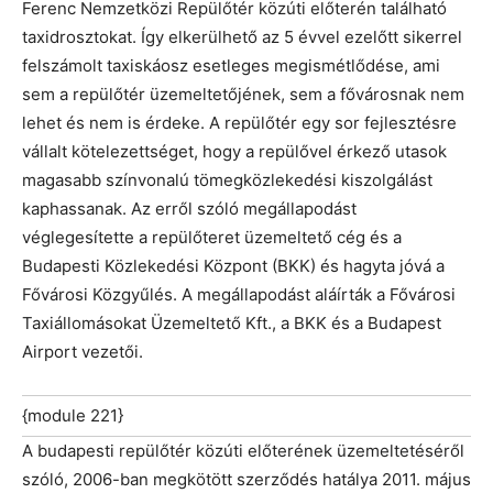
Ferenc Nemzetközi Repülőtér közúti előterén található
taxidrosztokat. Így elkerülhető az 5 évvel ezelőtt sikerrel
felszámolt taxiskáosz esetleges megismétlődése, ami
sem a repülőtér üzemeltetőjének, sem a fővárosnak nem
lehet és nem is érdeke. A repülőtér egy sor fejlesztésre
vállalt kötelezettséget, hogy a repülővel érkező utasok
magasabb színvonalú tömegközlekedési kiszolgálást
kaphassanak. Az erről szóló megállapodást
véglegesítette a repülőteret üzemeltető cég és a
Budapesti Közlekedési Központ (BKK) és hagyta jóvá a
Fővárosi Közgyűlés. A megállapodást aláírták a Fővárosi
Taxiállomásokat Üzemeltető Kft., a BKK és a Budapest
Airport vezetői.
{module 221}
A budapesti repülőtér közúti előterének üzemeltetéséről
szóló, 2006-ban megkötött szerződés hatálya 2011. május