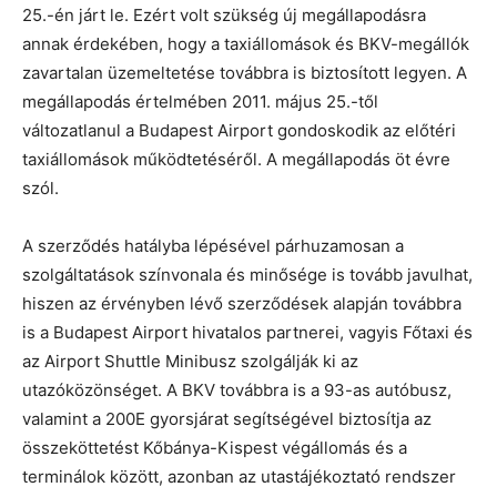
25.-én járt le. Ezért volt szükség új megállapodásra
annak érdekében, hogy a taxiállomások és BKV-megállók
zavartalan üzemeltetése továbbra is biztosított legyen. A
megállapodás értelmében 2011. május 25.-től
változatlanul a Budapest Airport gondoskodik az előtéri
taxiállomások működtetéséről. A megállapodás öt évre
szól.
A szerződés hatályba lépésével párhuzamosan a
szolgáltatások színvonala és minősége is tovább javulhat,
hiszen az érvényben lévő szerződések alapján továbbra
is a Budapest Airport hivatalos partnerei, vagyis Főtaxi és
az Airport Shuttle Minibusz szolgálják ki az
utazóközönséget. A BKV továbbra is a 93-as autóbusz,
valamint a 200E gyorsjárat segítségével biztosítja az
összeköttetést Kőbánya-Kispest végállomás és a
terminálok között, azonban az utastájékoztató rendszer