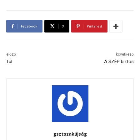
Facebook
X
Pinterest
előző
következő
Túl
A SZÉP biztos
gsztszakújság