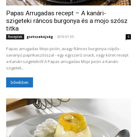
Papas Arrugadas recept – A kanári-
szigeteki ráncos burgonya és a mojo szósz
titka
gsztszakújság
-
2010.01.05.
Receptek
0
Papas arrugadas Mojo picón, avagy Ráncos burgonya csípős-
savanyú paprikaszósszal - egy egyszerű snack, vagy köret recept
a Kanári-szigetekről A Papas arrugadas Mojo picón a Kanári-
szigetek...
bővebben