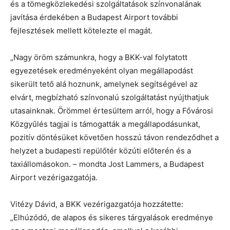
és a tömegközlekedési szolgáltatások színvonalának
javítása érdekében a Budapest Airport további
fejlesztések mellett kötelezte el magát.
„Nagy öröm számunkra, hogy a BKK-val folytatott
egyezetések eredményeként olyan megállapodást
sikerült tető alá hoznunk, amelynek segítségével az
elvárt, megbízható színvonalú szolgáltatást nyújthatjuk
utasainknak. Örömmel értesültem arról, hogy a Fővárosi
Közgyűlés tagjai is támogatták a megállapodásunkat,
pozitív döntésüket követően hosszú távon rendeződhet a
helyzet a budapesti repülőtér közúti előterén és a
taxiállomásokon. – mondta Jost Lammers, a Budapest
Airport vezérigazgatója.
Vitézy Dávid, a BKK vezérigazgatója hozzátette:
„Elhúzódó, de alapos és sikeres tárgyalások eredménye