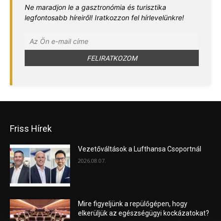
Ne maradjon le a gasztronómia és turisztika
legfontosabb híreiről! Iratkozzon fel hírlevelünkre!
Friss Hírek
Vezetőváltások a Lufthansa Csoportnál
2026.08.07.
Mire figyeljünk a repülőgépen, hogy
elkerüljük az egészségügyi kockázatokat?