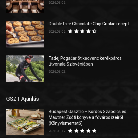
2026.08.06.
DoubleTree Chocolate Chip Cookie recept
2026.08.05.
Tadej Pogačar öt kedvenc kerékpáros
útvonala Szlovéniában
2026.08.03.
GSZT Ajánlás
Budapest Gasztro – Kordos Szabolcs és
Mautner Zsófi könyve a főváros ízeiről
(Könyvismertető)
2026.01.17.