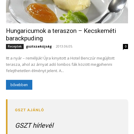
Hungaricumok a teraszon – Kecskeméti
barackpuding
gsztszakújság
-
2013.06.05.
Receptek
0
Itt a nyár – reméljük! Újra kinyitott a Hotel Benczúr megújított
terasza, ahol az árnyat adó lombos fák között megpihenni
felejthetetlen élményt jelent. A...
bővebben
GSZT hírlevél