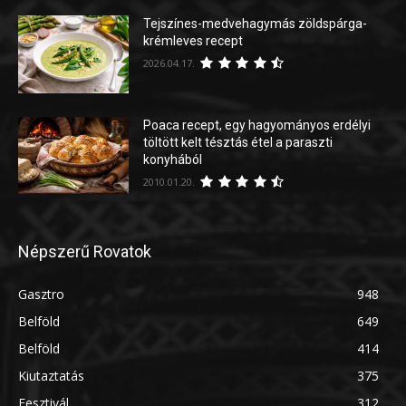
Tejszínes-medvehagymás zöldspárga-
krémleves recept
2026.04.17.
Poaca recept, egy hagyományos erdélyi
töltött kelt tésztás étel a paraszti
konyhából
2010.01.20.
Népszerű Rovatok
Gasztro
948
Belföld
649
Belföld
414
Kiutaztatás
375
Fesztivál
312