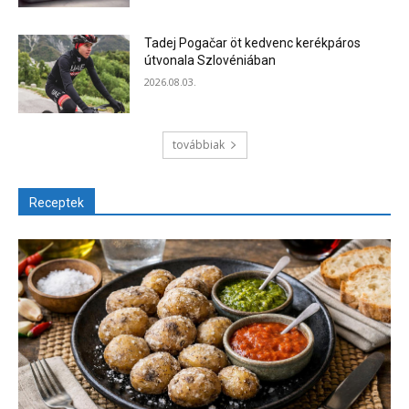
Tadej Pogačar öt kedvenc kerékpáros
útvonala Szlovéniában
2026.08.03.
továbbiak
Receptek