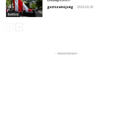
gsztszakújság
-
2026.06.30.
Belföld
- Advertisment -