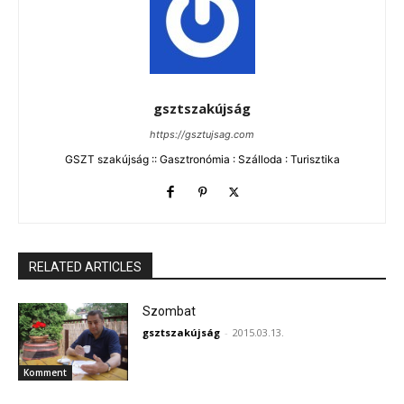
gsztszakújság
https://gsztujsag.com
GSZT szakújság :: Gasztronómia : Szálloda : Turisztika
RELATED ARTICLES
Szombat
gsztszakújság
-
2015.03.13.
Komment