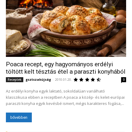
Poaca recept, egy hagyományos erdélyi
töltött kelt tésztás étel a paraszti konyhából
gsztszakújság
-
2010.01.20.
Receptek
0
Az erdélyi konyha egyik laktató, sokoldalúan variálható
klasszikusa ebben a receptben A poaca a közép- és kelet-európai
paraszti konyha egyik kevésbé ismert, mégis karakteres fogása,...
bővebben