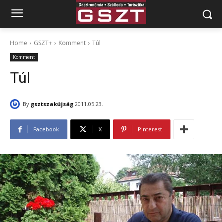
Home
GSZT+
Komment
Túl
Komment
Túl
By
gsztszakújság
2011.05.23.
Facebook
X
Pinterest