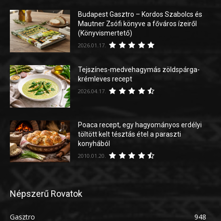
Budapest Gasztro – Kordos Szabolcs és
Mautner Zsófi könyve a főváros ízeiről
(Könyvismertető)
2026.01.17.
Tejszínes-medvehagymás zöldspárga-
krémleves recept
2026.04.17.
Poaca recept, egy hagyományos erdélyi
töltött kelt tésztás étel a paraszti
konyhából
2010.01.20.
Népszerű Rovatok
Gasztro
948