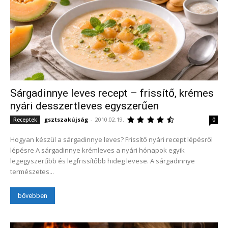
Sárgadinnye leves recept – frissítő, krémes
nyári desszertleves egyszerűen
gsztszakújság
-
2010.02.19.
Receptek
0
Hogyan készül a sárgadinnye leves? Frissítő nyári recept lépésről
lépésre A sárgadinnye krémleves a nyári hónapok egyik
legegyszerűbb és legfrissítőbb hideg levese. A sárgadinnye
természetes...
bővebben