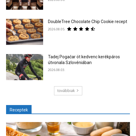
DoubleTree Chocolate Chip Cookie recept
2026.08.05.
Tadej Pogačar öt kedvenc kerékpáros
útvonala Szlovéniában
2026.08.03.
továbbiak
Receptek