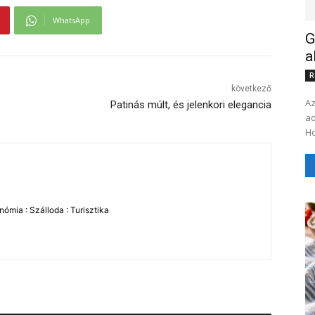
WhatsApp
G
a
R
következő
Az
Patinás múlt, és jelenkori elegancia
ad
ómia : Szálloda : Turisztika