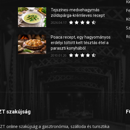
Ki
Tejszínes-medvehagymás
Fe
zöldspárga-krémleves recept
Kö
2026.04.17.
Sz
Rö
Poaca recept, egy hagyományos
erdélyi töltött kelt tésztás étel a
paraszti konyhából
2010.01.20.
T szakújság
F
ZT online szakújság a gasztronómia, szálloda és turisztika