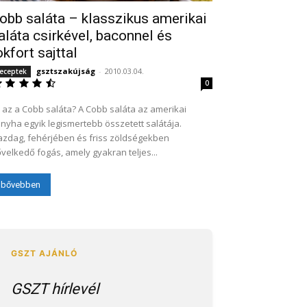
obb saláta – klasszikus amerikai
aláta csirkével, baconnel és
okfort sajttal
gsztszakújság
-
2010.03.04.
eceptek
0
 az a Cobb saláta? A Cobb saláta az amerikai
nyha egyik legismertebb összetett salátája.
zdag, fehérjében és friss zöldségekben
velkedő fogás, amely gyakran teljes...
bővebben
GSZT hírlevél