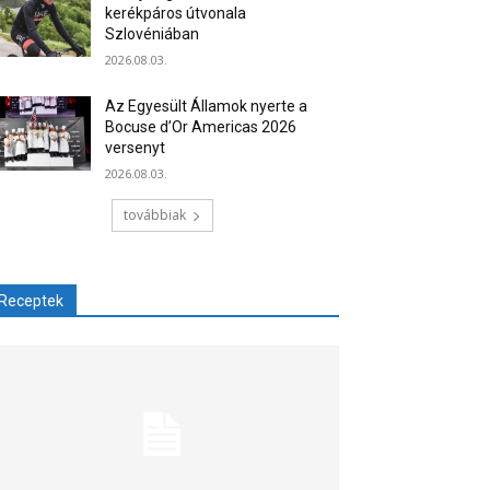
kerékpáros útvonala
Szlovéniában
2026.08.03.
Az Egyesült Államok nyerte a
Bocuse d’Or Americas 2026
versenyt
2026.08.03.
továbbiak
Receptek