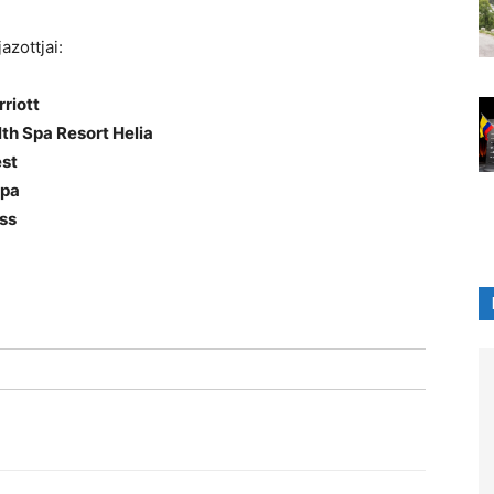
azottjai:
riott
th Spa Resort Helia
est
Spa
ss