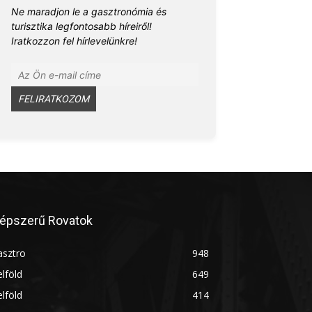
Ne maradjon le a gasztronómia és
turisztika legfontosabb híreiről!
Iratkozzon fel hírlevelünkre!
épszerű Rovatok
asztro
948
lföld
649
lföld
414