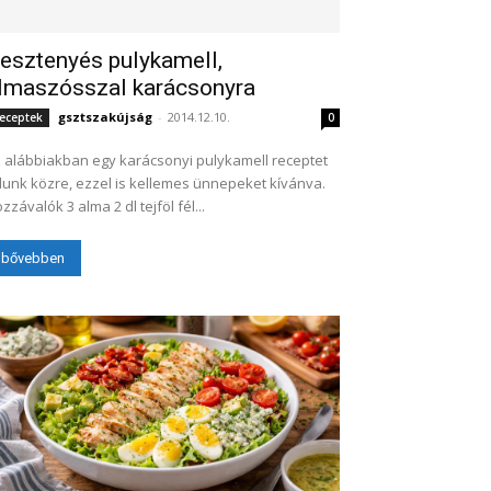
esztenyés pulykamell,
lmaszósszal karácsonyra
gsztszakújság
-
2014.12.10.
eceptek
0
 alábbiakban egy karácsonyi pulykamell receptet
unk közre, ezzel is kellemes ünnepeket kívánva.
Hozzávalók 3 alma 2 dl tejföl fél...
bővebben