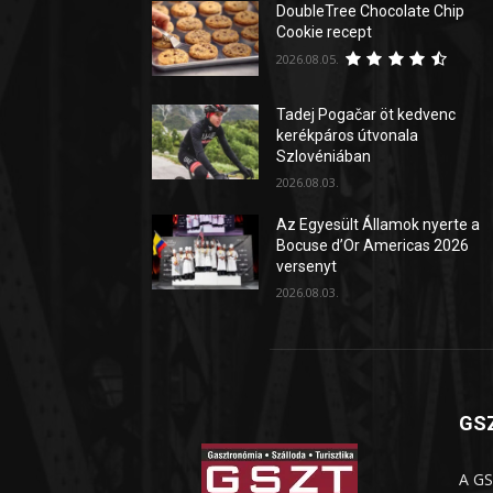
DoubleTree Chocolate Chip
Cookie recept
2026.08.05.
Tadej Pogačar öt kedvenc
kerékpáros útvonala
Szlovéniában
2026.08.03.
Az Egyesült Államok nyerte a
Bocuse d’Or Americas 2026
versenyt
2026.08.03.
GSZ
A GS