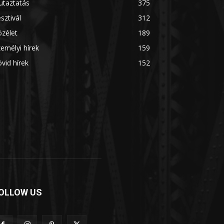
utaztatás
375
sztivál
312
zélet
189
emélyi hírek
159
vid hírek
152
OLLOW US