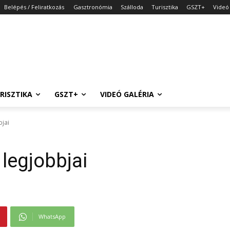
Belépés / Feliratkozás
Gasztronómia
Szálloda
Turisztika
GSZT+
Videó 
RISZTIKA
GSZT+
VIDEÓ GALÉRIA
bjai
 legjobbjai
WhatsApp