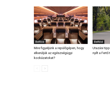
Belföld
Belföld
Mire figyeljünk a repülőgépen, hogy
Utazási tipp
elkerüljük az egészségügyi
nyílt a Fert
kockázatokat?