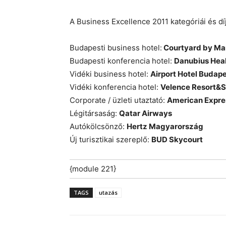
A Business Excellence 2011 kategóriái és díj
Budapesti business hotel:
Courtyard by Mar
Budapesti konferencia hotel:
Danubius Heal
Vidéki business hotel:
Airport Hotel Budap
Vidéki konferencia hotel:
Velence Resort&
Corporate / üzleti utaztató:
American Expre
Légitársaság:
Qatar Airways
Autókölcsönző:
Hertz Magyarország
Új turisztikai szereplő:
BUD Skycourt
{module 221}
TAGS
utazás