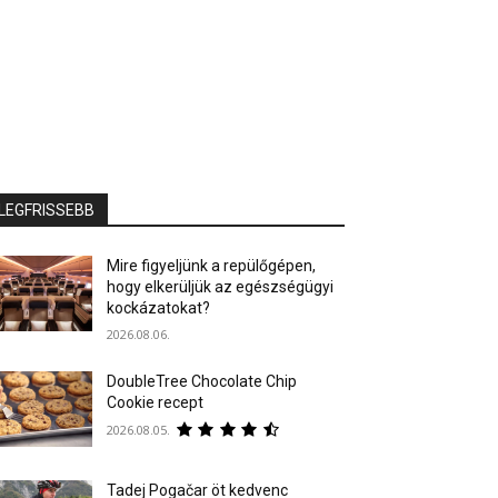
LEGFRISSEBB
Mire figyeljünk a repülőgépen,
hogy elkerüljük az egészségügyi
kockázatokat?
2026.08.06.
DoubleTree Chocolate Chip
Cookie recept
2026.08.05.
Tadej Pogačar öt kedvenc