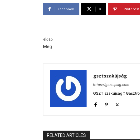
Facebook
X
Pinterest
előző
Még
gsztszakújság
https://gsztujsag.com
GSZT szakújság :: Gasztron
RELATED ARTICLES