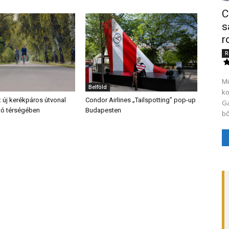
C
s
r
R
Mi
Belföld
ko
: új kerékpáros útvonal
Condor Airlines „Tailspotting” pop-up
Ga
ő tó térségében
Budapesten
bő