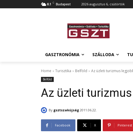
C
2026 augusztus 6, csütörtök
6.1
Budapest
GASZTRONÓMIA
SZÁLLODA
TU
Home
Turisztika
Belföld
Az üzleti turizmus legjob
Belföld
Az üzleti turizmus
By
gsztszakújság
2011.06.22.
Facebook
X
Pinterest