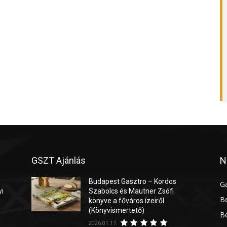
GSZT Ajánlás
N
Budapest Gasztro – Kordos
G
yi
Szabolcs és Mautner Zsófi
Be
könyve a főváros ízeiről
(Könyvismertető)
Be
2026.01.17.