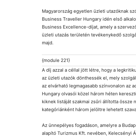
Magyarország egyetlen üzleti utazóknak szó
Business Traveller Hungary idén első alkalo
Business Excellence-díjat, amely a szerve
üzleti utazás területén tevékenykedő szolgá
majd.
{module 221}
A díj azzal a céllal jött létre, hogy a legkr
az üzleti utazók dönthessék el, mely szolgál
az elvárható legmagasabb színvonalon az a
Hungary olvasói közel három héten keresztül 
kiknek listáját szakmai zsűri állította össz
kategóriánként három jelöltre lehetett szavaz
Az ünnepélyes fogadáson, amelyre a Budapes
alapító Turizmus Kft. nevében, Kelecsényi Á