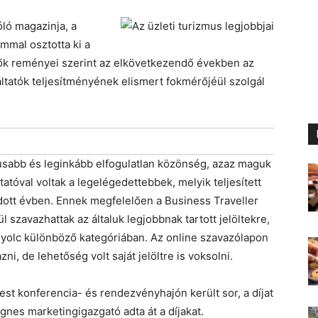
ló magazinja, a
mmal osztotta ki a
zők reményei szerint az elkövetkezendő években az
ltatók teljesítményének elismert fokmérőjéül szolgál
itikusabb és leginkább elfogulatlan közönség, azaz maguk
tatóval voltak a legelégedettebbek, melyik teljesített
dott évben. Ennek megfelelően a Business Traveller
szavazhattak az általuk legjobbnak tartott jelöltekre,
e nyolc különböző kategóriában. Az online szavazólapon
ni, de lehetőség volt saját jelöltre is voksolni.
t konferencia- és rendezvényhajón került sor, a díjat
gnes marketingigazgató adta át a díjakat.