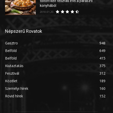
töltött kelt tésztás étel a paraszti
konyhából
2010.01.20.
Népszerű Rovatok
Gasztro
948
Belföld
649
Belföld
415
Kiutaztatás
375
Fesztivál
312
Közélet
189
Személyi hírek
160
Rövid hírek
152