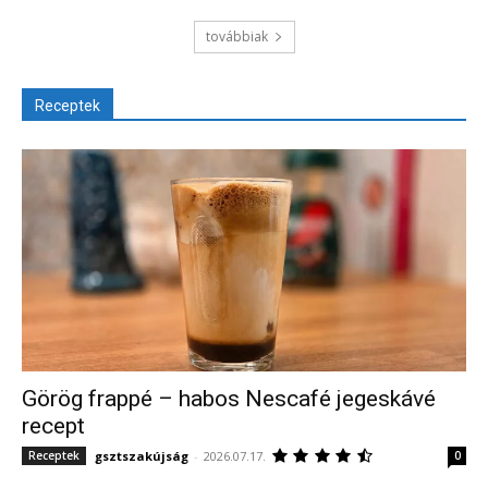
továbbiak
Receptek
Görög frappé – habos Nescafé jegeskávé
recept
gsztszakújság
-
2026.07.17.
Receptek
0