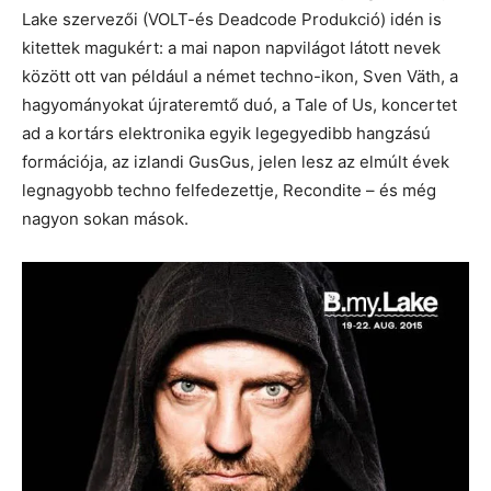
Lake szervezői (VOLT-és Deadcode Produkció) idén is
kitettek magukért: a mai napon napvilágot látott nevek
között ott van például a német techno-ikon, Sven Väth, a
hagyományokat újrateremtő duó, a Tale of Us, koncertet
ad a kortárs elektronika egyik legegyedibb hangzású
formációja, az izlandi GusGus, jelen lesz az elmúlt évek
legnagyobb techno felfedezettje, Recondite – és még
nagyon sokan mások.