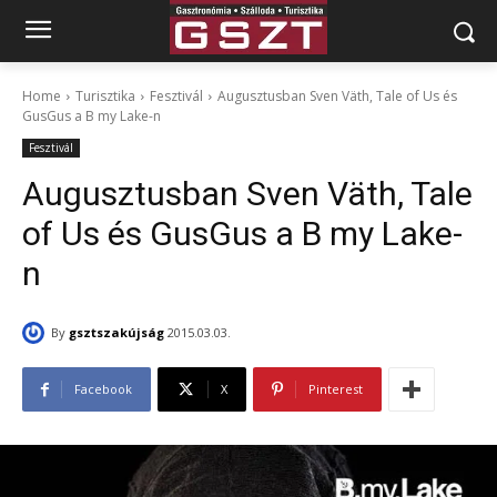
Home
Turisztika
Fesztivál
Augusztusban Sven Väth, Tale of Us és
GusGus a B my Lake-n
Fesztivál
Augusztusban Sven Väth, Tale
of Us és GusGus a B my Lake-
n
By
gsztszakújság
2015.03.03.
Facebook
X
Pinterest