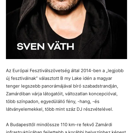
Az Európai Fesztiválszövetség által 2014-ben a „legjobb
új fesztiválnak“ választott B my Lake idén a magyar
tenger legszebb panorámájával bíró szabadstrandján,
Zamárdiban várja látogatóit, változatlan koncepcióval,
több színpadon, egyedülálló fény, -hang, -és
látványelemekkel, több mint száz DJ részvételével.
A Budapesttől mindössze 110 km-re fekvő Zamárdi
infrastruktúrában fejlettebb a korábbi helyszínhez képest,