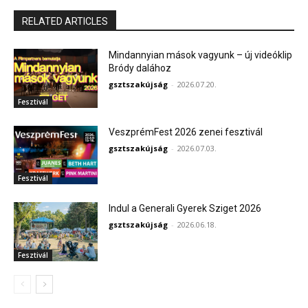
RELATED ARTICLES
Mindannyian mások vagyunk – új videóklip
Bródy dalához
gsztszakújság
-
2026.07.20.
Fesztivál
VeszprémFest 2026 zenei fesztivál
gsztszakújság
-
2026.07.03.
Fesztivál
Indul a Generali Gyerek Sziget 2026
gsztszakújság
-
2026.06.18.
Fesztivál