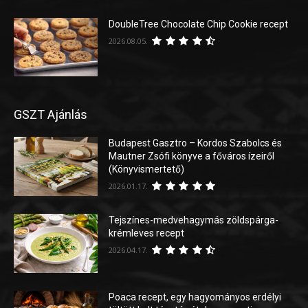
DoubleTree Chocolate Chip Cookie recept
2026.08.05.
GSZT Ajánlás
Budapest Gasztro – Kordos Szabolcs és
Mautner Zsófi könyve a főváros ízeiről
(Könyvismertető)
2026.01.17.
Tejszínes-medvehagymás zöldspárga-
krémleves recept
2026.04.17.
Poaca recept, egy hagyományos erdélyi