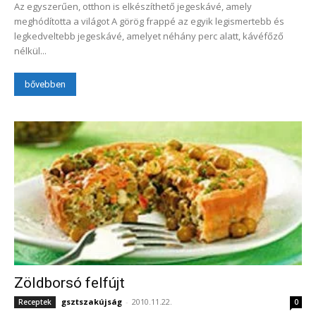
Az egyszerűen, otthon is elkészíthető jegeskávé, amely
meghódította a világot A görög frappé az egyik legismertebb és
legkedveltebb jegeskávé, amelyet néhány perc alatt, kávéfőző
nélkül...
bővebben
Zöldborsó felfújt
gsztszakújság
-
2010.11.22.
Receptek
0