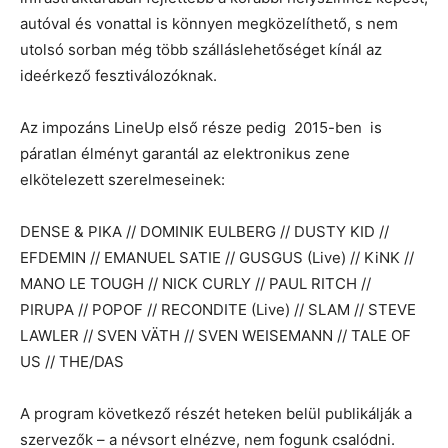
autóval és vonattal is könnyen megközelíthető, s nem
utolsó sorban még több szálláslehetőséget kínál az
ideérkező fesztiválozóknak.
Az impozáns LineUp első része pedig 2015-ben is
páratlan élményt garantál az elektronikus zene
elkötelezett szerelmeseinek:
DENSE & PIKA // DOMINIK EULBERG // DUSTY KID //
EFDEMIN // EMANUEL SATIE // GUSGUS (Live) // KiNK //
MANO LE TOUGH // NICK CURLY // PAUL RITCH //
PIRUPA // POPOF // RECONDITE (Live) // SLAM // STEVE
LAWLER // SVEN VÄTH // SVEN WEISEMANN // TALE OF
US // THE/DAS
A program következő részét heteken belül publikálják a
szervezők – a névsort elnézve, nem fogunk csalódni.