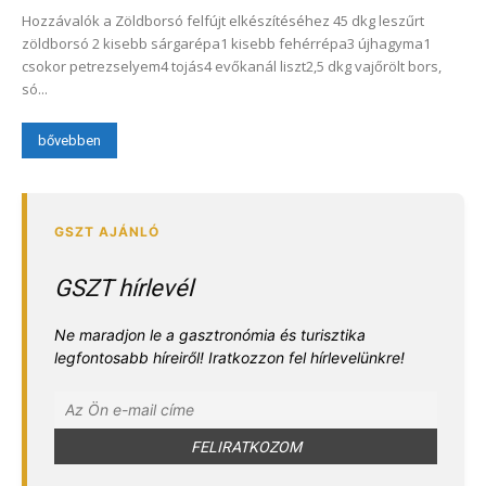
Hozzávalók a Zöldborsó felfújt elkészítéséhez 45 dkg leszűrt
zöldborsó 2 kisebb sárgarépa1 kisebb fehérrépa3 újhagyma1
csokor petrezselyem4 tojás4 evőkanál liszt2,5 dkg vajőrölt bors,
só...
bővebben
GSZT hírlevél
Ne maradjon le a gasztronómia és turisztika
legfontosabb híreiről! Iratkozzon fel hírlevelünkre!