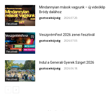
Mindannyian mások vagyunk – új videóklip
Bródy dalához
gsztszakújság
-
2026.07.20.
Fesztivál
VeszprémFest 2026 zenei fesztivál
gsztszakújság
-
2026.07.03.
Fesztivál
Indul a Generali Gyerek Sziget 2026
gsztszakújság
-
2026.06.18.
Fesztivál