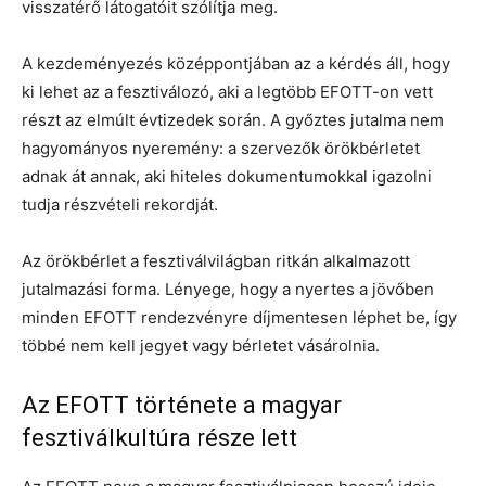
visszatérő látogatóit szólítja meg.
A kezdeményezés középpontjában az a kérdés áll, hogy
ki lehet az a fesztiválozó, aki a legtöbb EFOTT-on vett
részt az elmúlt évtizedek során. A győztes jutalma nem
hagyományos nyeremény: a szervezők örökbérletet
adnak át annak, aki hiteles dokumentumokkal igazolni
tudja részvételi rekordját.
Az örökbérlet a fesztiválvilágban ritkán alkalmazott
jutalmazási forma. Lényege, hogy a nyertes a jövőben
minden EFOTT rendezvényre díjmentesen léphet be, így
többé nem kell jegyet vagy bérletet vásárolnia.
Az EFOTT története a magyar
fesztiválkultúra része lett