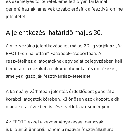
és személyes történetek emellett olyan tartalmat
generálhatnak, amelyek tovább erősítik a fesztivál online
jelenlétét.
A jelentkezési határidő május 30.
A szervezők a jelentkezéseket május 30-ig várják az „Az
EFOTT-on hallottam” Facebook-csoportban. A
részvételhez a látogatóknak egy saját bejegyzésben kell
bemutatniuk azokat a dokumentumokat és emlékeket,
amelyek igazolják fesztiválrészvételeiket.
A kampány várhatóan jelentős érdeklődést generál a
korábbi látogatók körében, különösen azok között, akik
már a korai években is részt vettek az eseményen.
Az EFOTT ezzel a kezdeményezéssel nemcsak
jubileumát ünnepli, hanem a magyar fesztiválkultúra