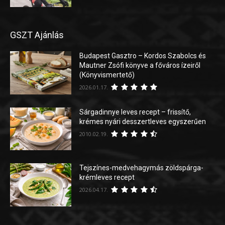
GSZT Ajánlás
Budapest Gasztro – Kordos Szabolcs és
Mautner Zsófi könyve a főváros ízeiről
(Könyvismertető)
2026.01.17.
Sárgadinnye leves recept – frissítő,
krémes nyári desszertleves egyszerűen
2010.02.19.
Tejszínes-medvehagymás zöldspárga-
krémleves recept
2026.04.17.