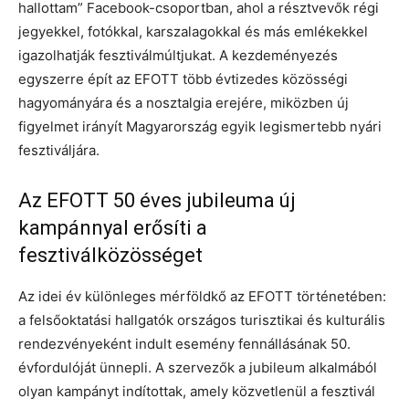
hallottam” Facebook-csoportban, ahol a résztvevők régi
jegyekkel, fotókkal, karszalagokkal és más emlékekkel
igazolhatják fesztiválmúltjukat. A kezdeményezés
egyszerre épít az EFOTT több évtizedes közösségi
hagyományára és a nosztalgia erejére, miközben új
figyelmet irányít Magyarország egyik legismertebb nyári
fesztiváljára.
Az EFOTT 50 éves jubileuma új
kampánnyal erősíti a
fesztiválközösséget
Az idei év különleges mérföldkő az EFOTT történetében:
a felsőoktatási hallgatók országos turisztikai és kulturális
rendezvényeként indult esemény fennállásának 50.
évfordulóját ünnepli. A szervezők a jubileum alkalmából
olyan kampányt indítottak, amely közvetlenül a fesztivál