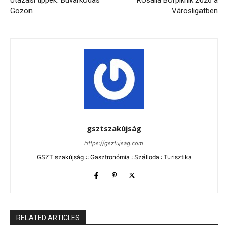
Gozon
Városligatben
gsztszakújság
https://gsztujsag.com
GSZT szakújság :: Gasztronómia : Szálloda : Turisztika
RELATED ARTICLES