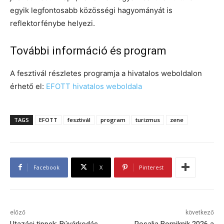
egyik legfontosabb közösségi hagyományát is
reflektorfénybe helyezi.
További információ és program
A fesztivál részletes programja a hivatalos weboldalon
érhető el:
EFOTT hivatalos weboldala
TAGS
EFOTT
fesztivál
program
turizmus
zene
Facebook
X
Pinterest
előző
következő
Utazási tippek: Búvárkodás
Rosalia Borpiknik 2026 a