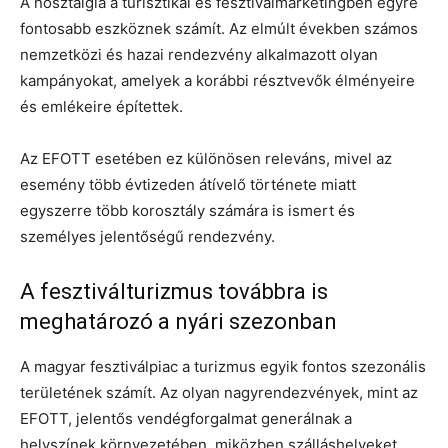
A nosztalgia a turisztikai és fesztiválmarketingben egyre
fontosabb eszköznek számít. Az elmúlt években számos
nemzetközi és hazai rendezvény alkalmazott olyan
kampányokat, amelyek a korábbi résztvevők élményeire
és emlékeire építettek.
Az EFOTT esetében ez különösen releváns, mivel az
esemény több évtizeden átívelő története miatt
egyszerre több korosztály számára is ismert és
személyes jelentőségű rendezvény.
A fesztiválturizmus továbbra is
meghatározó a nyári szezonban
A magyar fesztiválpiac a turizmus egyik fontos szezonális
területének számít. Az olyan nagyrendezvények, mint az
EFOTT, jelentős vendégforgalmat generálnak a
helyszínek környezetében, miközben szálláshelyeket,