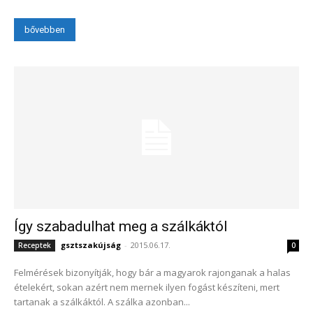
bővebben
Így szabadulhat meg a szálkáktól
gsztszakújság
-
2015.06.17.
Receptek
0
Felmérések bizonyítják, hogy bár a magyarok rajonganak a halas
ételekért, sokan azért nem mernek ilyen fogást készíteni, mert
tartanak a szálkáktól. A szálka azonban...