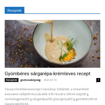
Receptek
Gyömbéres sárgarépa-krémleves recept
gsztszakújság
-
2023.03.14.
Receptek
1
Tavaszi krémlevesrecept Csécsényi Zoltántól, a Greenfield
executive séfjétől Hozzávalók 4 fő részére 200 ml olaj300 g
vöröshagyma250 g sárgarépa200 g burgonya50 g gyömbér200 ml
narancslé250 ml...