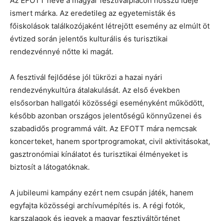
Az EFOTT neve a magyar fesztiválpiacon hosszú ideje
ismert márka. Az eredetileg az egyetemisták és
főiskolások találkozójaként létrejött esemény az elmúlt öt
évtized során jelentős kulturális és turisztikai
rendezvénnyé nőtte ki magát.
A fesztivál fejlődése jól tükrözi a hazai nyári
rendezvénykultúra átalakulását. Az első években
elsősorban hallgatói közösségi eseményként működött,
később azonban országos jelentőségű könnyűzenei és
szabadidős programmá vált. Az EFOTT mára nemcsak
koncerteket, hanem sportprogramokat, civil aktivitásokat,
gasztronómiai kínálatot és turisztikai élményeket is
biztosít a látogatóknak.
A jubileumi kampány ezért nem csupán játék, hanem
egyfajta közösségi archívumépítés is. A régi fotók,
karszalagok és jegyek a magyar fesztiváltörténet