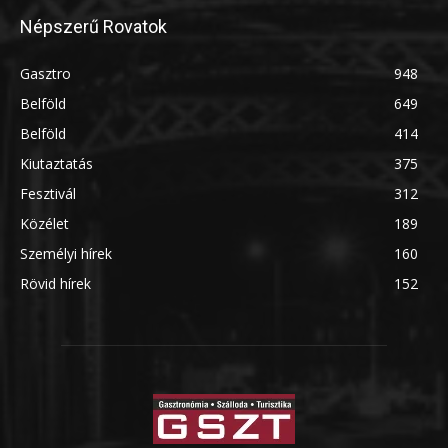
Népszerű Rovatok
Gasztro
948
Belföld
649
Belföld
414
Kiutaztatás
375
Fesztivál
312
Közélet
189
Személyi hírek
160
Rövid hírek
152