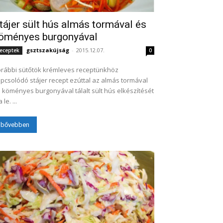
tájer sült hús almás tormával és
öményes burgonyával
gsztszakújság
-
2015.12.07.
eceptek
0
rábbi sütőtök krémleves receptünkhöz
pcsolódó stájer recept ezúttal az almás tormával
 köményes burgonyával tálalt sült hús elkészítését
írja le. ...
bővebben