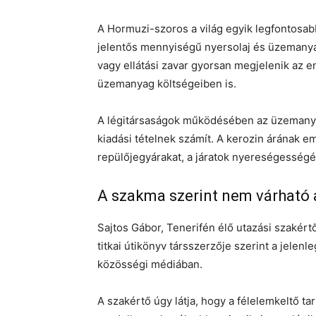
A Hormuzi-szoros a világ egyik legfontosabb
jelentős mennyiségű nyersolaj és üzemanyag
vagy ellátási zavar gyorsan megjelenik az e
üzemanyag költségeiben is.
A légitársaságok működésében az üzemany
kiadási tételnek számít. A kerozin árának e
repülőjegyárakat, a járatok nyereségességé
A szakma szerint nem várható 
Sajtos Gábor, Tenerifén élő utazási szakértő
titkai útikönyv társszerzője szerint a jelen
közösségi médiában.
A szakértő úgy látja, hogy a félelemkeltő t