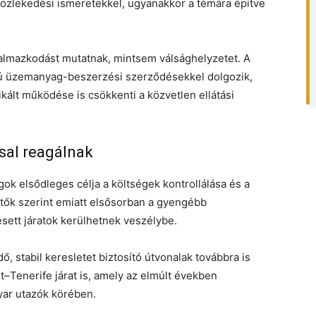
közlekedési ismeretekkel, ugyanakkor a témára építve
lkalmazkodást mutatnak, mintsem válsághelyzetet. A
vú üzemanyag-beszerzési szerződésekkel dolgozik,
ikált működése is csökkenti a közvetlen ellátási
sal reagálnak
gok elsődleges célja a költségek kontrollálása és a
tők szerint emiatt elsősorban a gyengébb
sett járatok kerülhetnek veszélybe.
 stabil keresletet biztosító útvonalak továbbra is
t–Tenerife járat is, amely az elmúlt években
ar utazók körében.