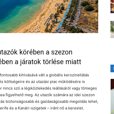
utazók körében a szezon
en a járatok törlése miatt
fontosabb kihívásává vált a globális kerozinellátás
és költségeire és az utazási piac működésére is
r nincs szó a légiközlekedés leállásáról vagy tömeges
ása figyelhető meg. Az utazók számára az idei szezon
lalás biztonságosabb és gazdaságosabb megoldás lehet,
rife és a Kanári-szigetek – iránt nő a kereslet.