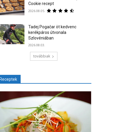
Cookie recept
2026.08.05.
Tadej Pogačar öt kedvenc
kerékpáros útvonala
Szlovéniában
2026.08.03.
továbbiak
Receptek