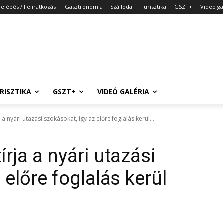
Belépés / Feliratkozás
Gasztronómia
Szálloda
Turisztika
GSZT+
Videó ga
RISZTIKA
GSZT+
VIDEÓ GALÉRIA
 a nyári utazási szokásokat, így az előre foglalás kerül...
írja a nyári utazási
 előre foglalás kerül