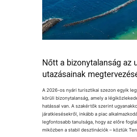
Nőtt a bizonytalanság az 
utazásainak megtervezéséb
A 2026-os nyári turisztikai szezon egyik leg
körüli bizonytalanság, amely a légiközleked
hatással van. A szakértők szerint ugyanakko
járatkiesésekről, inkább a piac alkalmazkod
legfontosabb tanulsága, hogy az előre fog
miközben a stabil desztinációk – köztük Tene