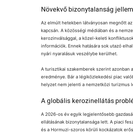
Növekvő bizonytalanság jellemz
Az elmúlt hetekben látványosan megnőtt az
kapcsán. A közösségi médiában és a nemze
kerozinválsággal, a közel-keleti konfliktuso
információk. Ennek hatására sok utazó elhala
nyári nyaralásuk veszélybe kerülhet.
A turisztikai szakemberek szerint azonban 
eredménye. Bár a légiközlekedési piac való
helyzet nem jelenti a nemzetközi turizmus le
A globális kerozinellátás probl
A 2026-os év egyik legjelentősebb gazdasági
ellátásának bizonytalansága lett. A piaci fe
és a Hormuzi-szoros körüli kockázatok erősí