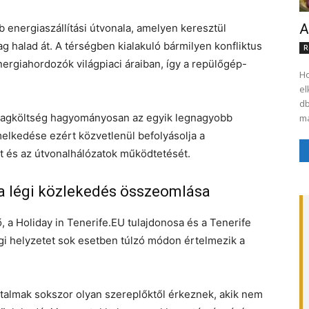
A
 energiaszállítási útvonala, amelyen keresztül
 halad át. A térségben kialakuló bármilyen konfliktus
R
nergiahordozók világpiaci áraiban, így a repülőgép-
Ho
el
db
agköltség hagyományosan az egyik legnagyobb
ma
melkedése ezért közvetlenül befolyásolja a
t és az útvonalhálózatok működtetését.
a légi közlekedés összeomlása
, a Holiday in Tenerife.EU tulajdonosa és a Tenerife
legi helyzetet sok esetben túlzó módon értelmezik a
artalmak sokszor olyan szereplőktől érkeznek, akik nem