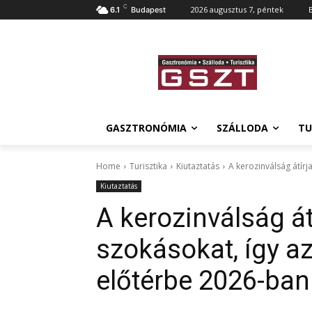
C
2026 augusztus 7, péntek
6.1
Budapest
GASZTRONÓMIA
SZÁLLODA
TU
Home
Turisztika
Kiutaztatás
A kerozinválság átírja
Kiutaztatás
A kerozinválság át
szokásokat, így az
előtérbe 2026-ban