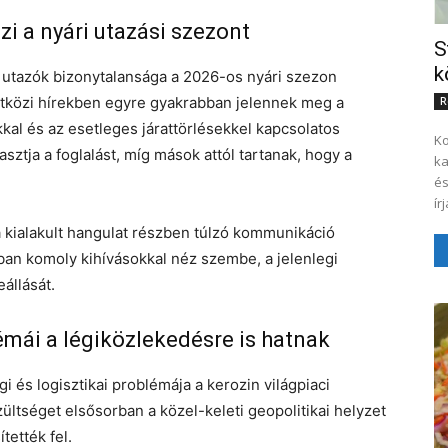
i a nyári utazási szezont
S
k
 utazók bizonytalansága a 2026-os nyári szezon
tközi hírekben egyre gyakrabban jelennek meg a
R
kkal és az esetleges járattörlésekkel kapcsolatos
Ko
sztja a foglalást, míg mások attól tartanak, hogy a
ka
és
a kialakult hangulat részben túlzó kommunikáció
ban komoly kihívásokkal néz szembe, a jelenlegi
állását.
émái a légiközlekedésre is hatnak
 és logisztikai problémája a kerozin világpiaci
szültséget elsősorban a közel-keleti geopolitikai helyzet
tették fel.