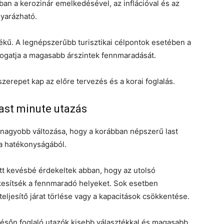
an a kerozinár emelkedésével, az inflációval és az
yarázható.
ű. A legnépszerűbb turisztikai célpontok esetében a
mogatja a magasabb árszintek fennmaradását.
szerepet kap az előre tervezés és a korai foglalás.
last minute utazás
egnagyobb változása, hogy a korábban népszerű last
 a hatékonyságából.
tt kevésbé érdekeltek abban, hogy az utolsó
kesítsék a fennmaradó helyeket. Sok esetben
jesítő járat törlése vagy a kapacitások csökkentése.
későn foglaló utazók kisebb választékkal és magasabb