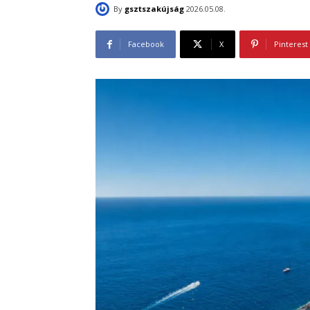
By
gsztszakújság
2026.05.08.
Facebook
X
Pinterest