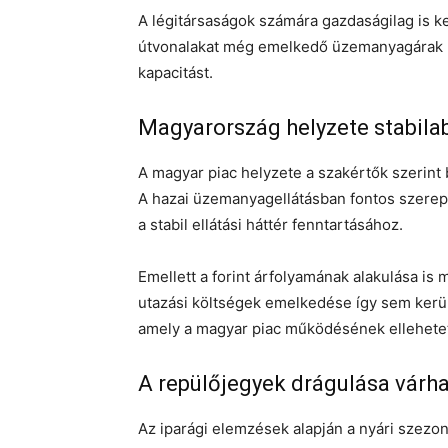
A légitársaságok számára gazdaságilag is k
útvonalakat még emelkedő üzemanyagárak mel
kapacitást.
Magyarország helyzete stabilab
A magyar piac helyzete a szakértők szerint
A hazai üzemanyagellátásban fontos szerepet
a stabil ellátási háttér fenntartásához.
Emellett a forint árfolyamának alakulása is 
utazási költségek emelkedése így sem kerülh
amely a magyar piac működésének ellehetetl
A repülőjegyek drágulása várh
Az iparági elemzések alapján a nyári szezo