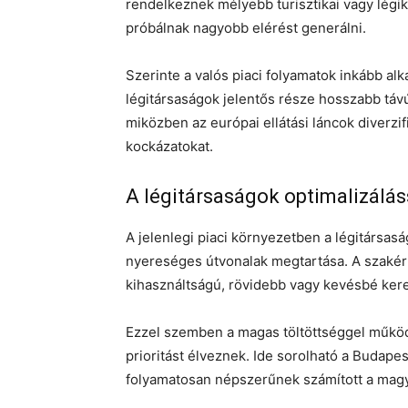
rendelkeznek mélyebb turisztikai vagy légi
próbálnak nagyobb elérést generálni.
Szerinte a valós piaci folyamatok inkább a
légitársaságok jelentős része hosszabb tá
miközben az európai ellátási láncok diverzif
kockázatokat.
A légitársaságok optimalizálás
A jelenlegi piaci környezetben a légitársasá
nyereséges útvonalak megtartása. A szakér
kihasználtságú, rövidebb vagy kevésbé kere
Ezzel szemben a magas töltöttséggel működő,
prioritást élveznek. Ide sorolható a Budapes
folyamatosan népszerűnek számított a magy