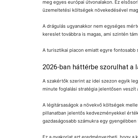
meg egyes európai útvonalakon. Ez elsősorb
üzemeltetési költségek növekedésével mag
A drágulás ugyanakkor nem egységes mérték
kereslet továbbra is magas, ami szintén tá
A turisztikai piacon emiatt egyre fontosabb 
2026-ban háttérbe szorulhat a 
A szakértők szerint az idei szezon egyik l
minute foglalási stratégia jelentősen veszít
A légitársaságok a növekvő költségek melle
pillanatban jelentős kedvezményekkel érté
gazdaságosabb számukra egy gyengébben tel
Ez a gyakorlat azt eredményezheti, hogy a 