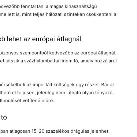
edvezőbb fenntartani a magas kihasználtságú
lett is, mint teljes hálózati szinteken csökkenteni a
b lehet az európai átlagnál
 bizonyos szempontból kedvezőbb az európai átlagnál.
 játszik a százhalombattai finomító, amely hozzájárul
mérsékelheti az importált költségek egy részét. Bár az
ető el teljesen, jelenleg nem látható olyan tényező,
enülését vetítené előre.
ató
nban átlagosan 15–20 százalékos drágulás jelenhet