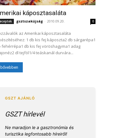
merikai káposztasaláta
gsztszakújság
-
2010.09.20.
eceptek
0
zzávalók az Amerikai káposztasaláta
készítéséhez: 1 db kis fej káposzta2 db sárgarépa1
 fehérrépa1 db kis fej vöröshagyma1 adag
jonéz2 dl tejföl1/4 teáskanál durvára...
bővebben
GSZT hírlevél
Ne maradjon le a gasztronómia és
turisztika legfontosabb híreiről!