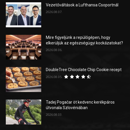
Vezetőváltások a Lufthansa Csoportnál
2026.08.07.
Mire figyeljünk a repülőgépen, hogy
elkerüljük az egészségügyi kockázatokat?
2026.08.06.
DoubleTree Chocolate Chip Cookie recept
2026.08.05.
Tadej Pogačar öt kedvenc kerékpáros
útvonala Szlovéniában
2026.08.03.