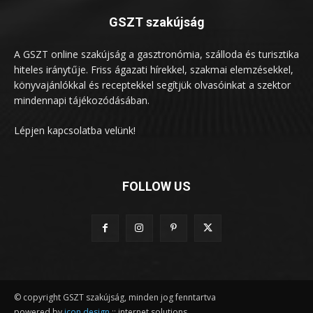
GSZT szakújság
A GSZT online szakújság a gasztronómia, szálloda és turisztika
hiteles iránytűje. Friss ágazati hírekkel, szakmai elemzésekkel,
könyvajánlókkal és receptekkel segítjük olvasóinkat a szektor
mindennapi tájékozódásában.
Lépjen kapcsolatba velünk!
FOLLOW US
© copyright GSZT szakújság, minden jog fenntartva
powered by
icon design
:: internet solutions