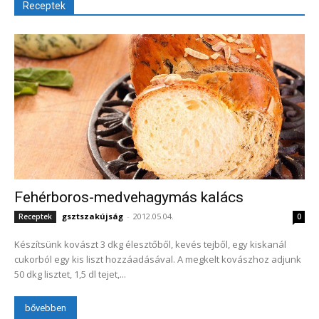
Receptek
Fehérboros-medvehagymás kalács
gsztszakújság
-
2012.05.04.
Receptek
0
Készítsünk kovászt 3 dkg élesztőből, kevés tejből, egy kiskanál
cukorból egy kis liszt hozzáadásával. A megkelt kovászhoz adjunk
50 dkg lisztet, 1,5 dl tejet,...
bővebben