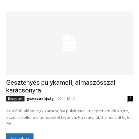
Gesztenyés pulykamell, almaszósszal
karácsonyra
gsztszakújság
-
2014.12.10.
Receptek
0
Az alábbiakban egy karácsonyi pulykamell receptet adunk közre,
ezzel is kellemes ünnepeket kívánva. Hozzávalók 3 alma 2 dl tejföl
fél...
bővebben