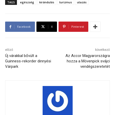
TAGS
egészség
kirándulás
turizmus
utazás
Facebook
X
Pinterest
előző
következő
Új várakkal bővült a
Az Accor Magyarországra
Guinness-rekorder dinnyési
hozza a Mövenpick svájci
Várpark
vendégszeretetét