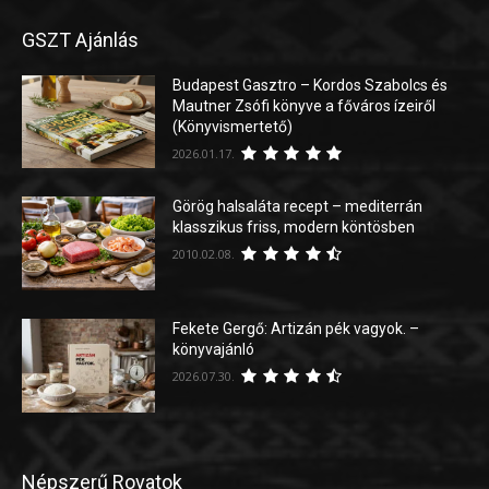
GSZT Ajánlás
Budapest Gasztro – Kordos Szabolcs és
Mautner Zsófi könyve a főváros ízeiről
(Könyvismertető)
2026.01.17.
Görög halsaláta recept – mediterrán
klasszikus friss, modern köntösben
2010.02.08.
Fekete Gergő: Artizán pék vagyok. –
könyvajánló
2026.07.30.
Népszerű Rovatok