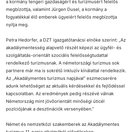
a kormány tengeri gazdaságért és turizmusért felelős
megbízottja, valamint Jürgen Dusel, a kormány a
fogyatékkal élő emberek ügyeiért felelős megbízottja
nyitja meg.
Petra Hedorfer, a DZT igazgatótanácsi elnöke szerint: „Az
akadálymentesség alapvető részét képezi az ügyfél- és
szolgáltatás-orientált szociális felelősségtudattal
rendelkező turizmusnak. A németországi turizmus sok
partnere már ma is sokrétű inkluzív kínálattal rendelkezik.
Az „Akadálymentes turizmus napjával” eszmecserére
adunk lehetőséget az aktuális kérdésekkel és fejlődéssel
kapcsolatban. Az eredmények pedig részévé válnak
Németország mint jövőorientált minőségi úticél
pozíciójának a desztinációk versenyében.”
Német és nemzetközi szakemberek az Akadálymentes
turizmus 11. napja alkalmából előadásokon,