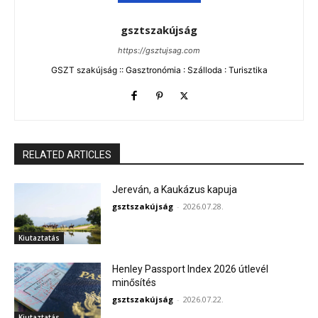
gsztszakújság
https://gsztujsag.com
GSZT szakújság :: Gasztronómia : Szálloda : Turisztika
RELATED ARTICLES
Jereván, a Kaukázus kapuja
gsztszakújság
-
2026.07.28.
Kiutaztatás
Henley Passport Index 2026 útlevél
minősítés
gsztszakújság
-
2026.07.22.
Kiutaztatás