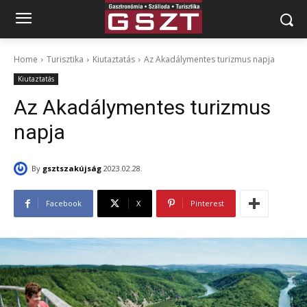
Home
Turisztika
Kiutaztatás
Az Akadálymentes turizmus napja
Kiutaztatás
Az Akadálymentes turizmus
napja
By
gsztszakújság
2023.02.28.
Facebook
X
Pinterest