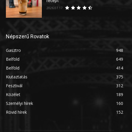
recept
2026.07.17.
Népszerű Rovatok
Gasztro
948
Belföld
649
Belföld
414
Kiutaztatás
375
Fesztivál
312
Közélet
189
Személyi hírek
160
Rövid hírek
152