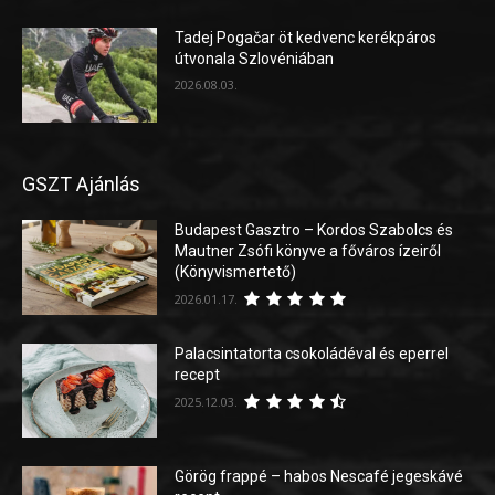
Tadej Pogačar öt kedvenc kerékpáros
útvonala Szlovéniában
2026.08.03.
GSZT Ajánlás
Budapest Gasztro – Kordos Szabolcs és
Mautner Zsófi könyve a főváros ízeiről
(Könyvismertető)
2026.01.17.
Palacsintatorta csokoládéval és eperrel
recept
2025.12.03.
Görög frappé – habos Nescafé jegeskávé