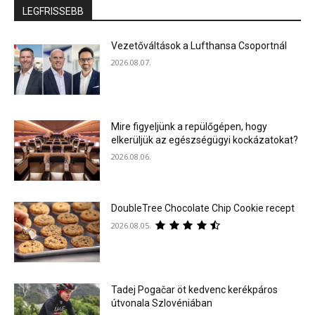
LEGFRISSEBB
Vezetőváltások a Lufthansa Csoportnál
2026.08.07.
Mire figyeljünk a repülőgépen, hogy
elkerüljük az egészségügyi kockázatokat?
2026.08.06.
DoubleTree Chocolate Chip Cookie recept
2026.08.05.
Tadej Pogačar öt kedvenc kerékpáros
útvonala Szlovéniában