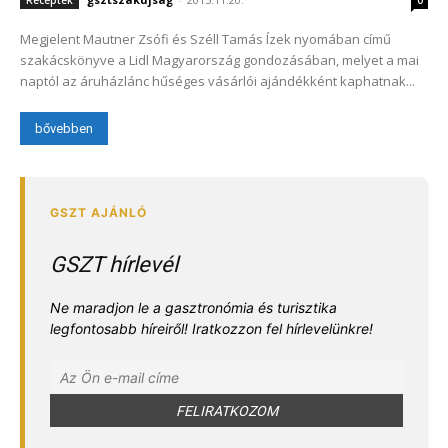
Receptek
0
Megjelent Mautner Zsófi és Széll Tamás Ízek nyomában című
szakácskönyve a Lidl Magyarország gondozásában, melyet a mai
naptól az áruházlánc hűséges vásárlói ajándékként kaphatnak...
bővebben
GSZT hírlevél
Ne maradjon le a gasztronómia és turisztika
legfontosabb híreiről! Iratkozzon fel hírlevelünkre!