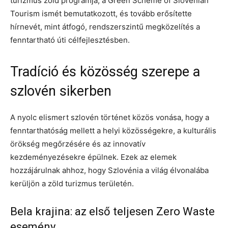
turizmus zöld programja, a Green Scheme of Slovenian
Tourism ismét bemutatkozott, és tovább erősítette
hírnevét, mint átfogó, rendszerszintű megközelítés a
fenntartható úti célfejlesztésben.
Tradíció és közösség szerepe a
szlovén sikerben
A nyolc elismert szlovén történet közös vonása, hogy a
fenntarthatóság mellett a helyi közösségekre, a kulturális
örökség megőrzésére és az innovatív
kezdeményezésekre épülnek. Ezek az elemek
hozzájárulnak ahhoz, hogy Szlovénia a világ élvonalába
kerüljön a zöld turizmus területén.
Bela krajina: az első teljesen Zero Waste
esemény