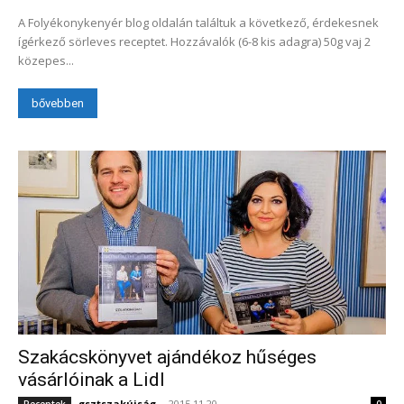
A Folyékonykenyér blog oldalán találtuk a következő, érdekesnek
ígérkező sörleves receptet. Hozzávalók (6-8 kis adagra) 50g vaj 2
közepes...
bővebben
Szakácskönyvet ajándékoz hűséges
vásárlóinak a Lidl
gsztszakújság
-
2015.11.20.