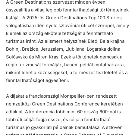
A Green Destinations szervezet minden évben
összeállítja a világ legjobb fenntarthatósági történeteinek
listáját. A 2025-ös Green Destinations Top 100 Stories
válogatásban idén nyolc szlovéniai úti cél szerepel, amely
kiemeli az ország elkötelezettségét a fenntartható
turizmus iránt. Az elismert helyszínek Bled, Bela krajina,
Bohinj, Brežice, Jeruzalem, Ljubljana, Logarska dolina –
Solčavsko és Miren Kras. Ezek a történetek nemcsak a
régió turizmusát formálják, hanem példát mutatnak arra,
miként lehet a közösségeket, a természet tiszteletét és a
fenntarthatóságot egyesíteni.
A díjakat a franciaországi Montpellier-ben rendezett
nemzetközi Green Destinations Conference keretében
adták át. A konferencia több mint 60 ország 600-nál is
több úti célját fogja össze, és célja a fenntartható
turizmus jó gyakorlati példáinak bemutatása. A szlovén