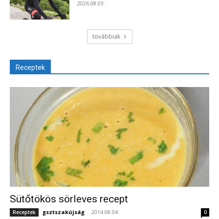
2026.08.03.
továbbiak
Receptek
Sütőtökös sörleves recept
gsztszakújság
-
2014.08.04.
Receptek
0