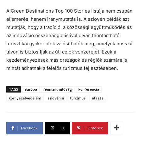
A Green Destinations Top 100 Stories listája nem csupán
elismerés, hanem iránymutatás is. A szlovén példák azt
mutatják, hogy a tradíció, a közösségi együttműködés és
az innováció összehangolásával olyan fenntartható
turisztikai gyakorlatok valósíthatók meg, amelyek hosszú
távon is biztosítják az úti célok vonzerejét. Ezek a
kezdeményezések más országok és régiók számára is
mintát adhatnak a felelős turizmus fejlesztésében.
TAGS
európa
fenntarthatóság
konferencia
környezetvédelem
szlovénia
turizmus
utazás
Facebook
X
Pinterest