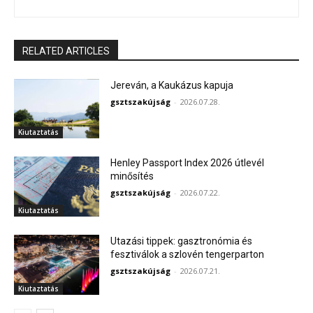
RELATED ARTICLES
Jereván, a Kaukázus kapuja
gsztszakújság
-
2026.07.28.
Kiutaztatás
Henley Passport Index 2026 útlevél
minősítés
gsztszakújság
-
2026.07.22.
Kiutaztatás
Utazási tippek: gasztronómia és
fesztiválok a szlovén tengerparton
gsztszakújság
-
2026.07.21.
Kiutaztatás