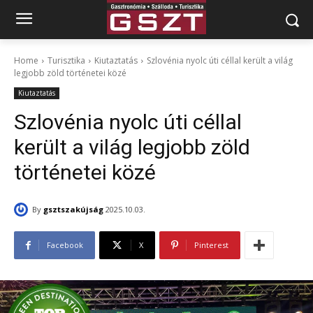
Home
Turisztika
Kiutaztatás
Szlovénia nyolc úti céllal került a világ
legjobb zöld történetei közé
Kiutaztatás
Szlovénia nyolc úti céllal
került a világ legjobb zöld
történetei közé
By
gsztszakújság
2025.10.03.
Facebook
X
Pinterest