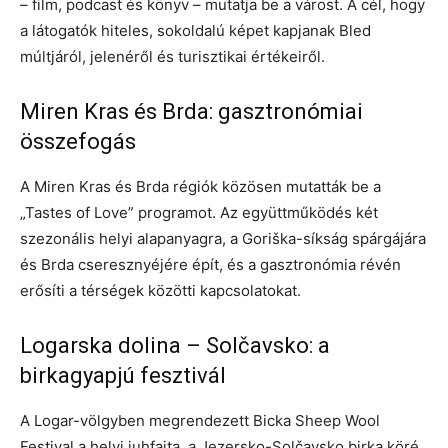
– film, podcast és könyv – mutatja be a várost. A cél, hogy
a látogatók hiteles, sokoldalú képet kapjanak Bled
múltjáról, jelenéről és turisztikai értékeiről.
Miren Kras és Brda: gasztronómiai
összefogás
A Miren Kras és Brda régiók közösen mutatták be a
„Tastes of Love” programot. Az együttműködés két
szezonális helyi alapanyagra, a Goriška-síkság spárgájára
és Brda cseresznyéjére épít, és a gasztronómia révén
erősíti a térségek közötti kapcsolatokat.
Logarska dolina – Solčavsko: a
birkagyapjú fesztivál
A Logar-völgyben megrendezett Bicka Sheep Wool
Festival a helyi juhfajta, a Jezersko-Solčavsko birka köré