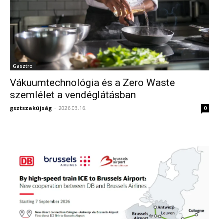
Gasztro
Vákuumtechnológia és a Zero Waste
szemlélet a vendéglátásban
gsztszakújság
-
2026.03.16.
0