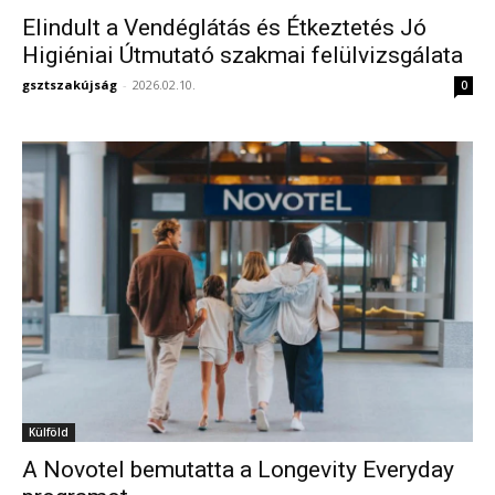
Elindult a Vendéglátás és Étkeztetés Jó
Higiéniai Útmutató szakmai felülvizsgálata
gsztszakújság
-
2026.02.10.
0
Külföld
A Novotel bemutatta a Longevity Everyday