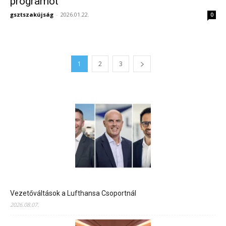
programot
gsztszakújság
-
2026.01.22.
0
1
2
3
Vezetőváltások a Lufthansa Csoportnál
2026.08.07.