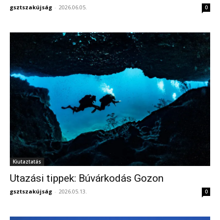
gsztszakújság
-
2026.06.05.
0
Kiutaztatás
Utazási tippek: Búvárkodás Gozon
gsztszakújság
-
2026.05.13.
0