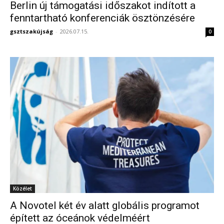
Berlin új támogatási időszakot indított a
fenntartható konferenciák ösztönzésére
gsztszakújság
-
2026.07.15.
0
Közélet
A Novotel két év alatt globális programot
épített az óceánok védelméért