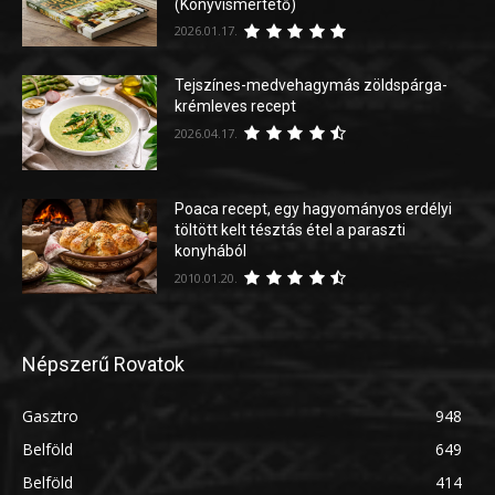
(Könyvismertető)
2026.01.17.
Tejszínes-medvehagymás zöldspárga-
krémleves recept
2026.04.17.
Poaca recept, egy hagyományos erdélyi
töltött kelt tésztás étel a paraszti
konyhából
2010.01.20.
Népszerű Rovatok
Gasztro
948
Belföld
649
Belföld
414