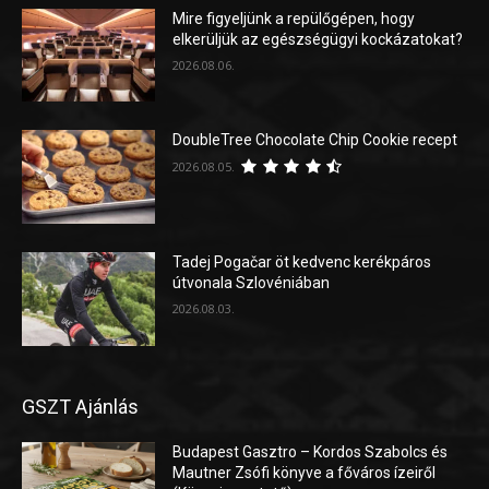
Mire figyeljünk a repülőgépen, hogy
elkerüljük az egészségügyi kockázatokat?
2026.08.06.
DoubleTree Chocolate Chip Cookie recept
2026.08.05.
Tadej Pogačar öt kedvenc kerékpáros
útvonala Szlovéniában
2026.08.03.
GSZT Ajánlás
Budapest Gasztro – Kordos Szabolcs és
Mautner Zsófi könyve a főváros ízeiről