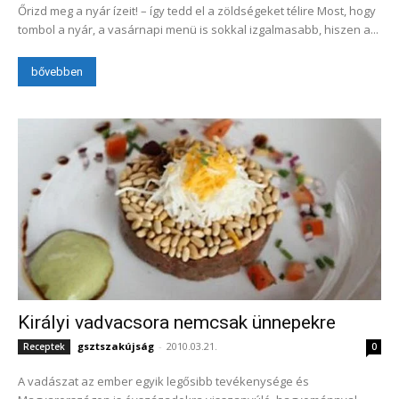
Őrizd meg a nyár ízeit! – így tedd el a zöldségeket télire Most, hogy
tombol a nyár, a vasárnapi menü is sokkal izgalmasabb, hiszen a...
bővebben
Királyi vadvacsora nemcsak ünnepekre
gsztszakújság
-
2010.03.21.
Receptek
0
A vadászat az ember egyik legősibb tevékenysége és