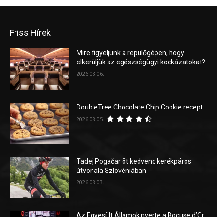
Friss Hírek
Mire figyeljünk a repülőgépen, hogy
elkerüljük az egészségügyi kockázatokat?
2026.08.06.
DoubleTree Chocolate Chip Cookie recept
2026.08.05.
Tadej Pogačar öt kedvenc kerékpáros
útvonala Szlovéniában
2026.08.03.
Az Egyesült Államok nyerte a Bocuse d’Or