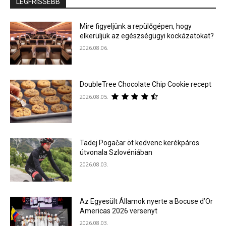
LEGFRISSEBB
Mire figyeljünk a repülőgépen, hogy
elkerüljük az egészségügyi kockázatokat?
2026.08.06.
DoubleTree Chocolate Chip Cookie recept
2026.08.05.
Tadej Pogačar öt kedvenc kerékpáros
útvonala Szlovéniában
2026.08.03.
Az Egyesült Államok nyerte a Bocuse d’Or
Americas 2026 versenyt
2026.08.03.