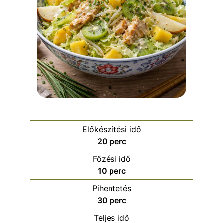
Előkészítési idő
j
20
perc
e
Főzési idő
g
j
10
perc
y
e
Pihentetés
z
g
j
30
perc
ő
y
e
k
Teljes idő
z