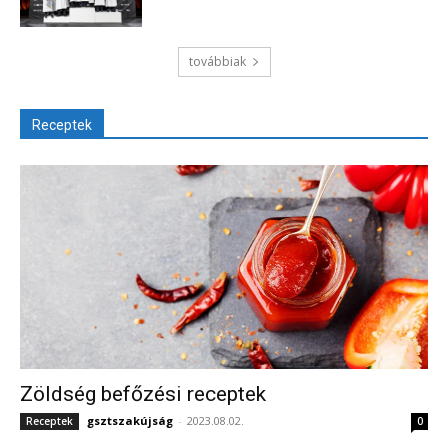
továbbiak
Receptek
Zöldség befőzési receptek
gsztszakújság
-
2023.08.02.
Receptek
0