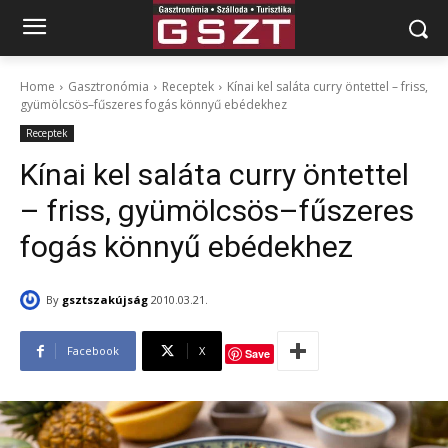
Home
Gasztronómia
Receptek
Kínai kel saláta curry öntettel – friss,
gyümölcsös–fűszeres fogás könnyű ebédekhez
Receptek
Kínai kel saláta curry öntettel
– friss, gyümölcsös–fűszeres
fogás könnyű ebédekhez
By
gsztszakújság
2010.03.21.
Facebook
X
Save