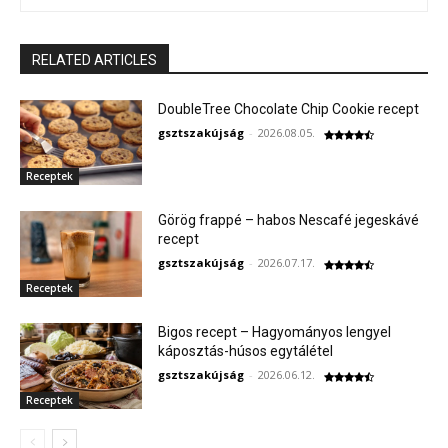
RELATED ARTICLES
DoubleTree Chocolate Chip Cookie recept
gsztszakújság
-
2026.08.05.
Receptek
Görög frappé – habos Nescafé jegeskávé
recept
gsztszakújság
-
2026.07.17.
Receptek
Bigos recept – Hagyományos lengyel
káposztás-húsos egytálétel
gsztszakújság
-
2026.06.12.
Receptek