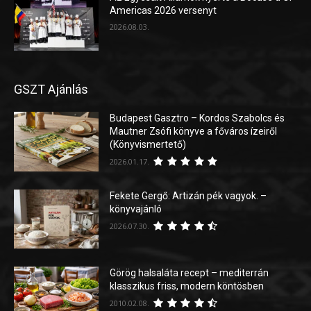
Americas 2026 versenyt
2026.08.03.
GSZT Ajánlás
Budapest Gasztro – Kordos Szabolcs és
Mautner Zsófi könyve a főváros ízeiről
(Könyvismertető)
2026.01.17.
Fekete Gergő: Artizán pék vagyok. –
könyvajánló
2026.07.30.
Görög halsaláta recept – mediterrán
klasszikus friss, modern köntösben
2010.02.08.