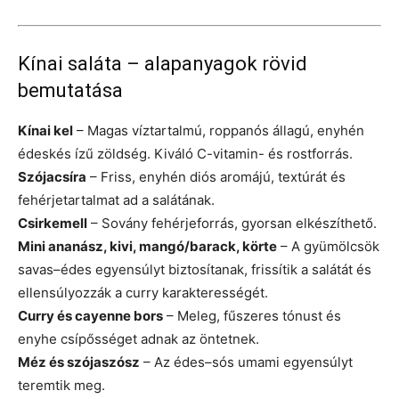
Kínai saláta – alapanyagok rövid
bemutatása
Kínai kel
– Magas víztartalmú, roppanós állagú, enyhén
édeskés ízű zöldség. Kiváló C-vitamin- és rostforrás.
Szójacsíra
– Friss, enyhén diós aromájú, textúrát és
fehérjetartalmat ad a salátának.
Csirkemell
– Sovány fehérjeforrás, gyorsan elkészíthető.
Mini ananász, kivi, mangó/barack, körte
– A gyümölcsök
savas–édes egyensúlyt biztosítanak, frissítik a salátát és
ellensúlyozzák a curry karakterességét.
Curry és cayenne bors
– Meleg, fűszeres tónust és
enyhe csípősséget adnak az öntetnek.
Méz és szójaszósz
– Az édes–sós umami egyensúlyt
teremtik meg.