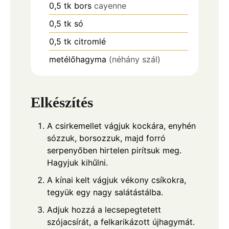
0,5
tk
bors
cayenne
0,5
tk
só
0,5
tk
citromlé
metélőhagyma
(néhány szál)
Elkészítés
A csirkemellet vágjuk kockára, enyhén
sózzuk, borsozzuk, majd forró
serpenyőben hirtelen pirítsuk meg.
Hagyjuk kihűlni.
A kínai kelt vágjuk vékony csíkokra,
tegyük egy nagy salátástálba.
Adjuk hozzá a lecsepegtetett
szójacsírát, a felkarikázott újhagymát.