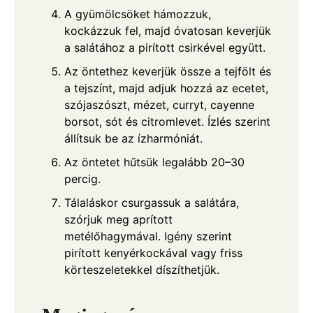
A gyümölcsöket hámozzuk,
kockázzuk fel, majd óvatosan keverjük
a salátához a pirított csirkével együtt.
Az öntethez keverjük össze a tejfölt és
a tejszínt, majd adjuk hozzá az ecetet,
szójaszószt, mézet, curryt, cayenne
borsot, sót és citromlevet. Ízlés szerint
állítsuk be az ízharmóniát.
Az öntetet hűtsük legalább 20–30
percig.
Tálaláskor csurgassuk a salátára,
szórjuk meg aprított
metélőhagymával. Igény szerint
pirított kenyérkockával vagy friss
körteszeletekkel díszíthetjük.