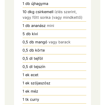
1
db
újhagyma
10
dkg
csirkemell
ízlés szerint,
vagy főtt sonka (vagy mindkettő)
1
db
ananász
mini
5
db
kivi
0,5
db
mangó
vagy barack
0,5
db
körte
0,5
dl
tejföl
0,5
dl
tejszín
1
ek
ecet
1
ek
szójaszósz
1
ek
méz
1
tk
curry