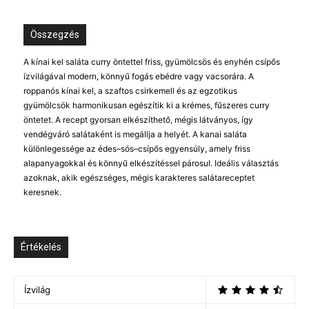
Összegzés
A kínai kel saláta curry öntettel friss, gyümölcsös és enyhén csípős
ízvilágával modern, könnyű fogás ebédre vagy vacsorára. A
roppanós kínai kel, a szaftos csirkemell és az egzotikus
gyümölcsök harmonikusan egészítik ki a krémes, fűszeres curry
öntetet. A recept gyorsan elkészíthető, mégis látványos, így
vendégváró salátaként is megállja a helyét. A kanai saláta
különlegessége az édes–sós–csípős egyensúly, amely friss
alapanyagokkal és könnyű elkészítéssel párosul. Ideális választás
azoknak, akik egészséges, mégis karakteres salátareceptet
keresnek.
Értékelés
Ízvilág