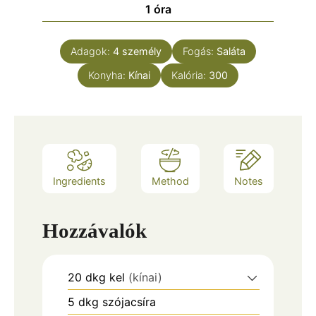
g
ö
ó
1
óra
ő
y
n
r
k
z
y
a
ö
ő
Adagok:
4
személy
Fogás:
Saláta
v
n
k
Konyha:
Kínai
Kalória:
300
y
ö
v
n
y
v
Ingredients
Method
Notes
Hozzávalók
20
dkg
kel
(kínai)
5
dkg
szójacsíra