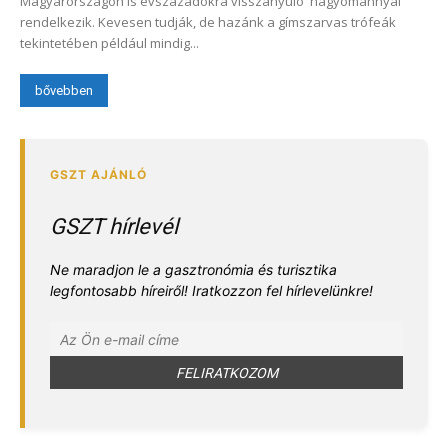
Magyarországon is évszázadokra visszanyúló hagyománnyal
rendelkezik. Kevesen tudják, de hazánk a gímszarvas trófeák
tekintetében például mindig...
bővebben
GSZT hírlevél
Ne maradjon le a gasztronómia és turisztika
legfontosabb híreiről! Iratkozzon fel hírlevelünkre!