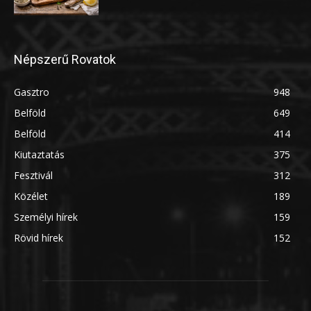
Népszerű Rovatok
Gasztro
948
Belföld
649
Belföld
414
Kiutaztatás
375
Fesztivál
312
Közélet
189
Személyi hírek
159
Rövid hírek
152