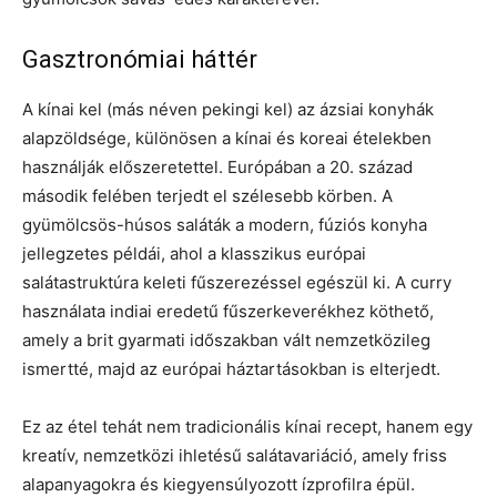
Gasztronómiai háttér
A kínai kel (más néven pekingi kel) az ázsiai konyhák
alapzöldsége, különösen a kínai és koreai ételekben
használják előszeretettel. Európában a 20. század
második felében terjedt el szélesebb körben. A
gyümölcsös-húsos saláták a modern, fúziós konyha
jellegzetes példái, ahol a klasszikus európai
salátastruktúra keleti fűszerezéssel egészül ki. A curry
használata indiai eredetű fűszerkeverékhez köthető,
amely a brit gyarmati időszakban vált nemzetközileg
ismertté, majd az európai háztartásokban is elterjedt.
Ez az étel tehát nem tradicionális kínai recept, hanem egy
kreatív, nemzetközi ihletésű salátavariáció, amely friss
alapanyagokra és kiegyensúlyozott ízprofilra épül.