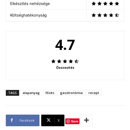
Elkészítés nehézsége
Költséghatékonyság
4.7
Összesítés
TAGS
alapanyag
főzés
gasztronómia
recept
Facebook
X
Save