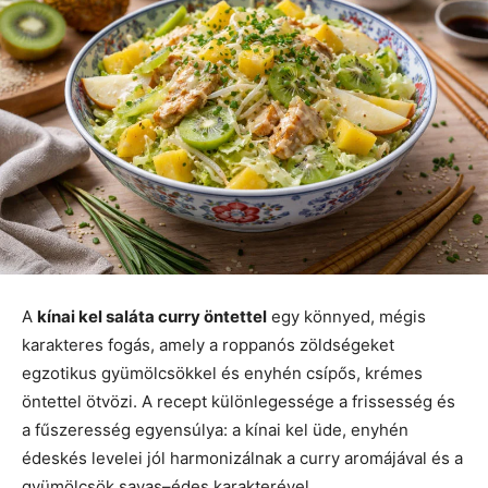
A
kínai kel saláta curry öntettel
egy könnyed, mégis
karakteres fogás, amely a roppanós zöldségeket
egzotikus gyümölcsökkel és enyhén csípős, krémes
öntettel ötvözi. A recept különlegessége a frissesség és
a fűszeresség egyensúlya: a kínai kel üde, enyhén
édeskés levelei jól harmonizálnak a curry aromájával és a
gyümölcsök savas–édes karakterével.