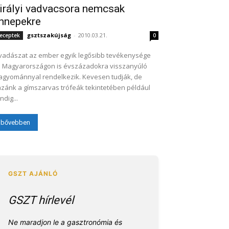
irályi vadvacsora nemcsak
nnepekre
gsztszakújság
-
2010.03.21.
eceptek
0
vadászat az ember egyik legősibb tevékenysége
 Magyarországon is évszázadokra visszanyúló
gyománnyal rendelkezik. Kevesen tudják, de
zánk a gímszarvas trófeák tekintetében például
ndig...
bővebben
GSZT hírlevél
Ne maradjon le a gasztronómia és