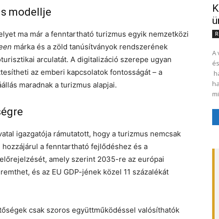
K
us modellje
ü
melyet ma már a fenntartható turizmus egyik nemzetközi
R
reen
márka és a zöld tanúsítványok rendszerének
A 
risztikai arculatát. A digitalizáció szerepe ugyan
és
tesítheti az emberi kapcsolatok fontosságát – a
ha
ha
llás maradnak a turizmus alapjai.
mi
ségre
ivatal igazgatója rámutatott, hogy a turizmus nemcsak
hozzájárul a fenntartható fejlődéshez és a
előrejelzését, amely szerint 2035-re az európai
eremthet, és az EU GDP-jének közel 11 százalékát
etőségek csak szoros együttműködéssel valósíthatók