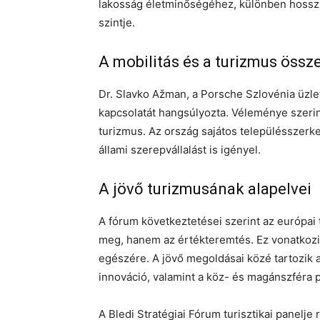
lakosság életminőségéhez, különben hosszú
szintje.
A mobilitás és a turizmus öss
Dr. Slavko Ažman, a Porsche Szlovénia üzle
kapcsolatát hangsúlyozta. Véleménye szerin
turizmus. Az ország sajátos településszerk
állami szerepvállalást is igényel.
A jövő turizmusának alapelvei
A fórum következtetései szerint az európai
meg, hanem az értékteremtés. Ez vonatkozik
egészére. A jövő megoldásai közé tartozik az
innováció, valamint a köz- és magánszféra 
A Bledi Stratégiai Fórum turisztikai panelje 