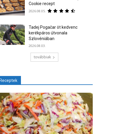
Cookie recept
2026.08.05.
Tadej Pogačar öt kedvenc
kerékpáros útvonala
Szlovéniában
2026.08.03.
továbbiak
Receptek