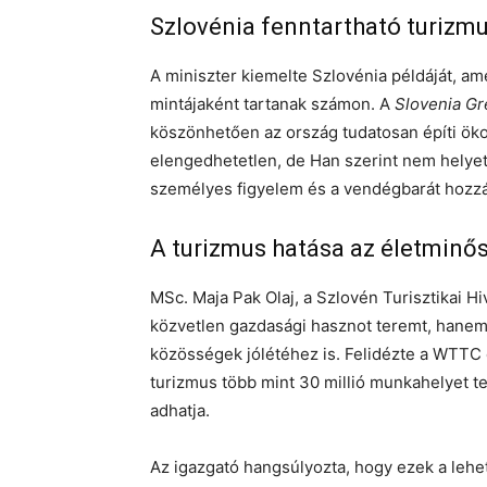
Szlovénia fenntartható turizm
A miniszter kiemelte Szlovénia példáját, a
mintájaként tartanak számon. A
Slovenia G
köszönhetően az ország tudatosan építi ökotu
elengedhetetlen, de Han szerint nem helyet
személyes figyelem és a vendégbarát hozzáá
A turizmus hatása az életminő
MSc. Maja Pak Olaj, a Szlovén Turisztikai H
közvetlen gazdasági hasznot teremt, hanem 
közösségek jólétéhez is. Felidézte a WTTC 
turizmus több mint 30 millió munkahelyet t
adhatja.
Az igazgató hangsúlyozta, hogy ezek a leh