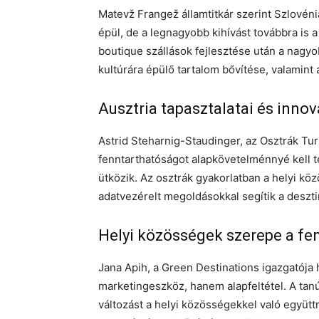
Matevž Frangež államtitkár szerint Szlovén
épül, de a legnagyobb kihívást továbbra is 
boutique szállások fejlesztése után a nagy
kultúrára épülő tartalom bővítése, valamint
Ausztria tapasztalatai és innov
Astrid Steharnig-Staudinger, az Osztrák Turi
fenntarthatóságot alapkövetelménnyé kell t
ütközik. Az osztrák gyakorlatban a helyi k
adatvezérelt megoldásokkal segítik a desz
Helyi közösségek szerepe a f
Jana Apih, a Green Destinations igazgatója
marketingeszköz, hanem alapfeltétel. A tan
változást a helyi közösségekkel való együttm