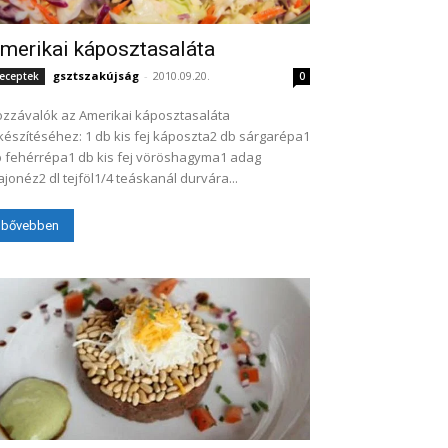
merikai káposztasaláta
gsztszakújság
-
2010.09.20.
eceptek
0
zzávalók az Amerikai káposztasaláta
készítéséhez: 1 db kis fej káposzta2 db sárgarépa1
 fehérrépa1 db kis fej vöröshagyma1 adag
jonéz2 dl tejföl1/4 teáskanál durvára...
bővebben