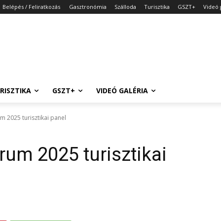
Belépés / Feliratkozás
Gasztronómia
Szálloda
Turisztika
GSZT+
Videó 
RISZTIKA
GSZT+
VIDEÓ GALÉRIA
um 2025 turisztikai panel
órum 2025 turisztikai