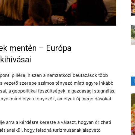
kek mentén – Európa
kihívásai
ponti pillére, hiszen a nemzetközi beutazások több
ens vezető szerepe számos tényező miatt egyre inkább
sai, a geopolitikai feszültségek, a gazdasági stagnálás,
lményei mind olyan tényezők, amelyek új megoldásokat
lje arra a kérdésre kereste a választ, hogyan őrizheti
t anélkül, hogy feladná turizmusának alapvető