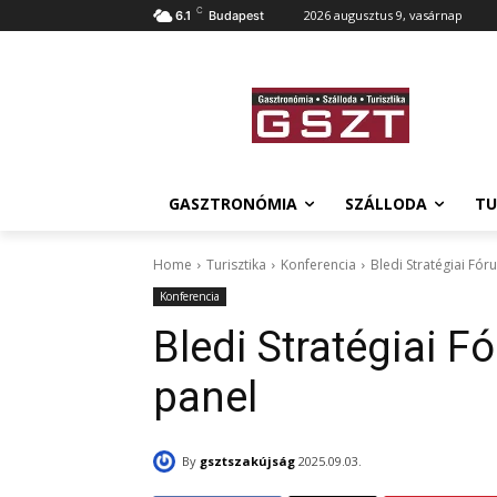
C
2026 augusztus 9, vasárnap
6.1
Budapest
GASZTRONÓMIA
SZÁLLODA
TU
Home
Turisztika
Konferencia
Bledi Stratégiai Fór
Konferencia
Bledi Stratégiai F
panel
By
gsztszakújság
2025.09.03.