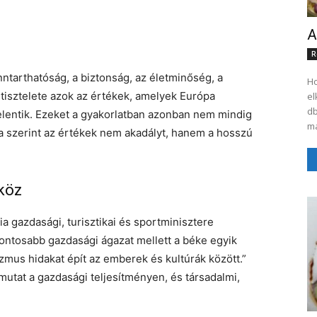
A
R
ntarthatóság, a biztonság, az életminőség, a
Ho
 tisztelete azok az értékek, amelyek Európa
el
db
lentik. Ezeket a gyakorlatban azonban nem mindig
ma
a szerint az értékek nem akadályt, hanem a hosszú
köz
 gazdasági, turisztikai és sportminisztere
fontosabb gazdasági ágazat mellett a béke egyik
zmus hidakat épít az emberek és kultúrák között.”
úlmutat a gazdasági teljesítményen, és társadalmi,