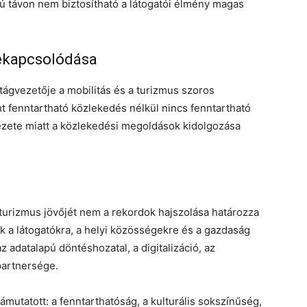
 távon nem biztosítható a látogatói élmény magas
zekapcsolódása
tágvezetője a mobilitás és a turizmus szoros
t fenntartható közlekedés nélkül nincs fenntartható
ezete miatt a közlekedési megoldások kidolgozása
 turizmus jövőjét nem a rekordok hajszolása határozza
 a látogatókra, a helyi közösségekre és a gazdaság
 adatalapú döntéshozatal, a digitalizáció, az
partnersége.
rámutatott: a fenntarthatóság, a kulturális sokszínűség,