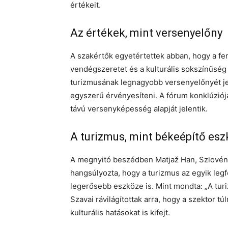
értékeit.
Az értékek, mint versenyelőny
A szakértők egyetértettek abban, hogy a fen
vendégszeretet és a kulturális sokszínűség
turizmusának legnagyobb versenyelőnyét je
egyszerű érvényesíteni. A fórum konklúziój
távú versenyképesség alapját jelentik.
A turizmus, mint békeépítő esz
A megnyitó beszédben Matjaž Han, Szlovénia
hangsúlyozta, hogy a turizmus az egyik leg
legerősebb eszköze is. Mint mondta: „A turi
Szavai rávilágítottak arra, hogy a szektor t
kulturális hatásokat is kifejt.