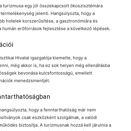
ia turizmusa egy jól összekapcsolt ökoszisztémára
a termelékenység jelenti. Hangsúlyozta, hogy a
obb hotelek korszerűsítése, a gasztronómiára és
 a humán erőforrások fejlesztése a következő lépések.
ációi
sztikai Hivatal igazgatója kiemelte, hogy a
enni, még akkor is, ha ez sok helyen még ellenállásba
özösségek bevonása kulcsfontosságú, emellett
tinációk menedzsmentjét.
enntarthatóságban
 hangsúlyozta, hogy a fenntarthatóság már nem
úsítványok csak eszközként szolgálnak, a valódi
űködés biztosítja. A turizmusnak hozzá kell járulnia a