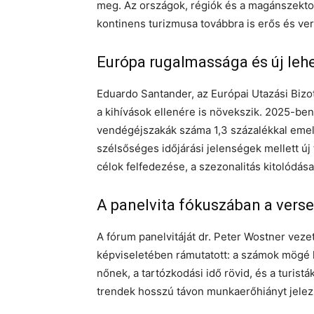
meg. Az országok, régiók és a magánszekto
kontinens turizmusa továbbra is erős és v
Európa rugalmassága és új leh
Eduardo Santander, az Európai Utazási Bizo
a kihívások ellenére is növekszik. 2025-ben
vendégéjszakák száma 1,3 százalékkal emel
szélsőséges időjárási jelenségek mellett új
célok felfedezése, a szezonalitás kitolódása
A panelvita fókuszában a vers
A fórum panelvitáját dr. Peter Wostner veze
képviseletében rámutatott: a számok mögé k
nőnek, a tartózkodási idő rövid, és a turis
trendek hosszú távon munkaerőhiányt jelezn