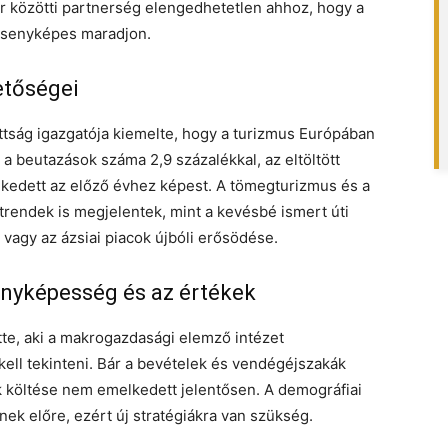
r közötti partnerség elengedhetetlen ahhoz, hogy a
ersenyképes maradjon.
etőségei
ttság igazgatója kiemelte, hogy a turizmus Európában
 a beutazások száma 2,9 százalékkal, az eltöltött
kedett az előző évhez képest. A tömegturizmus és a
 trendek is megjelentek, mint a kevésbé ismert úti
 vagy az ázsiai piacok újbóli erősödése.
enyképesség és az értékek
tte, aki a makrogazdasági elemző intézet
ell tekinteni. Bár a bevételek és vendégéjszakák
ták költése nem emelkedett jelentősen. A demográfiai
ek előre, ezért új stratégiákra van szükség.