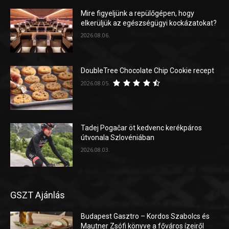
Mire figyeljünk a repülőgépen, hogy
elkerüljük az egészségügyi kockázatokat?
2026.08.06.
DoubleTree Chocolate Chip Cookie recept
2026.08.05.
Tadej Pogačar öt kedvenc kerékpáros
útvonala Szlovéniában
2026.08.03.
GSZT Ajánlás
Budapest Gasztro – Kordos Szabolcs és
Mautner Zsófi könyve a főváros ízeiről