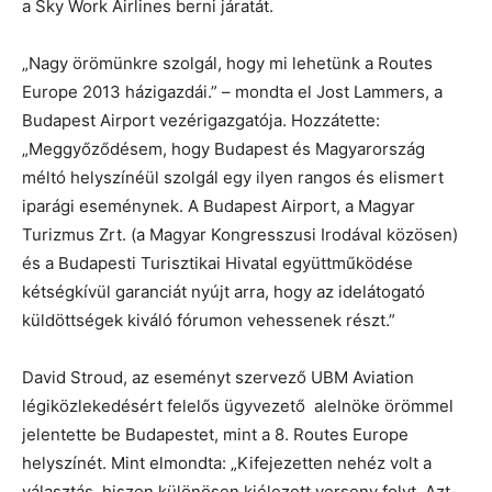
a Sky Work Airlines berni járatát.
„Nagy örömünkre szolgál, hogy mi lehetünk a Routes
Europe 2013 házigazdái.” – mondta el Jost Lammers, a
Budapest Airport vezérigazgatója. Hozzátette:
„Meggyőződésem, hogy Budapest és Magyarország
méltó helyszínéül szolgál egy ilyen rangos és elismert
iparági eseménynek. A Budapest Airport, a Magyar
Turizmus Zrt. (a Magyar Kongresszusi Irodával közösen)
és a Budapesti Turisztikai Hivatal együttműködése
kétségkívül garanciát nyújt arra, hogy az idelátogató
küldöttségek kiváló fórumon vehessenek részt.”
David Stroud, az eseményt szervező UBM Aviation
légiközlekedésért felelős ügyvezető alelnöke örömmel
jelentette be Budapestet, mint a 8. Routes Europe
helyszínét. Mint elmondta: „Kifejezetten nehéz volt a
választás, hiszen különösen kiélezett verseny folyt. Azt