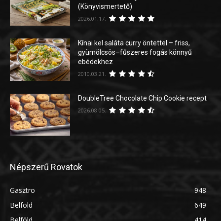
(Könyvismertető)
2026.01.17.
Kínai kel saláta curry öntettel – friss,
gyümölcsös–fűszeres fogás könnyű
ebédekhez
2010.03.21.
DoubleTree Chocolate Chip Cookie recept
2026.08.05.
Népszerű Rovatok
Gasztro
948
Belföld
649
Belföld
414