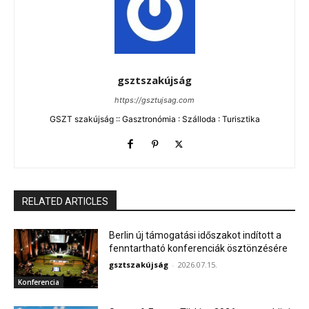
gsztszakújság
https://gsztujsag.com
GSZT szakújság :: Gasztronómia : Szálloda : Turisztika
RELATED ARTICLES
Berlin új támogatási időszakot indított a
fenntartható konferenciák ösztönzésére
gsztszakújság
-
2026.07.15.
Konferencia