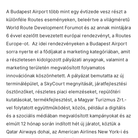
A Budapest Airport több mint egy évtizede vesz részt a
különféle Routes eseményeken, beleértve a világméretű
World Route Development Forumot és az annak mintájára
6 évvel ezelőtt bevezetett európai rendezvényt, a Routes
Europe-ot. Az idei rendezvényeken a Budapest Airport
sorra nyerte el a fődíjakat a marketing kategóriában, amit
a részletesen kidolgozott pályázati anyagnak, valamint a
marketing területén megvalósított folyamatos
innovációnak köszönhetett. A pályázat bemutatta az új
terminálépület, a SkyCourt megnyitását, járatfejlesztési
ösztönzőket, részletes piaci elemzéseket, repülőtéri
kutatásokat, termékfejlesztést, a Magyar Turizmus Zrt.-
vel folytatott együttműködést, közös, például a digitális
és a szociális médiában megvalósított kampányokat és az
elmúlt 12 hónap során indított hét új járatot, köztük a
Qatar Airways dohai, az American Airlines New York-i és