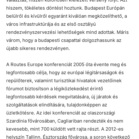
hiszem, tökéletes döntést hoztunk. Budapest Európán
belülről és kívülről egyaránt kiválóan megközelíthető, a
város infrastruktúrája és az első osztályú
rendezvényszervezési lehetőségek mind adottak. Máris
várom, hogy a budapesti csapattal dolgozhassunk az
újabb sikeres rendezvényen.
A Routes Europe konferenciát 2005 óta évente meg és
legfontosabb célja, hogy az európai légitársaságok és
repülőterek, valamint turisztikai hivatalok vezetőinek
fórumot biztosítson a légiközlekedést érintő
legfontosabb kérdések megvitatására, új járatok és
szolgáltatások elindítására, tulajdonképpen az
üzletkötésre. Az idei konferenciát az olaszországi
Szardínia fővárosában, Cagliariban rendezték és nem
kevesebb, mint 700 küldött vett rajta részt. A 2012-es
helyszín Tallinn, Észtország fővárosa, a soron következő