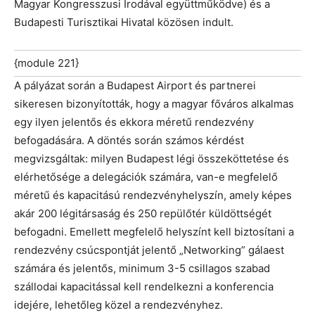
Magyar Kongresszusi Irodával együttműködve) és a
Budapesti Turisztikai Hivatal közösen indult.
{module 221}
A pályázat során a Budapest Airport és partnerei
sikeresen bizonyították, hogy a magyar főváros alkalmas
egy ilyen jelentős és ekkora méretű rendezvény
befogadására. A döntés során számos kérdést
megvizsgáltak: milyen Budapest légi összeköttetése és
elérhetősége a delegációk számára, van-e megfelelő
méretű és kapacitású rendezvényhelyszín, amely képes
akár 200 légitársaság és 250 repülőtér küldöttségét
befogadni. Emellett megfelelő helyszínt kell biztosítani a
rendezvény csúcspontját jelentő „Networking” gálaest
számára és jelentős, minimum 3-5 csillagos szabad
szállodai kapacitással kell rendelkezni a konferencia
idejére, lehetőleg közel a rendezvényhez.