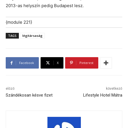
2013-as helyszín pedig Budapest lesz.
{module 221}
TAGS
légitársaság
Facebook
X
Pinterest
előző
következő
Szándékosan késve fizet
Lifestyle Hotel Mátra