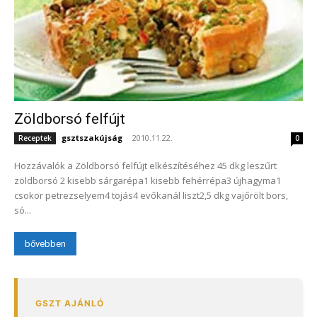
Zöldborsó felfújt
gsztszakújság
-
2010.11.22.
Receptek
0
Hozzávalók a Zöldborsó felfújt elkészítéséhez 45 dkg leszűrt
zöldborsó 2 kisebb sárgarépa1 kisebb fehérrépa3 újhagyma1
csokor petrezselyem4 tojás4 evőkanál liszt2,5 dkg vajőrölt bors,
só...
bővebben