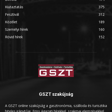
Kiutaztatás
375
Fesztivál
312
Közélet
189
Személyi hírek
160
Rövid hírek
152
GSZT szakújság
A GSZT online szakújság a gasztronómia, szálloda és turisztika
hiteles iránytűje. Friss ágazati hírekkel, szakmai elemzésekkel,