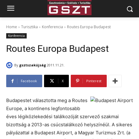
Home
Turisztika
Konferencia
Routes Europa Budapest
Konferencia
Routes Europa Budapest
By
gsztszakújság
2011.11.21.
Facebook
X
Pinterest
Budapestet választotta meg a Routes
Europe, a kontinens legfontosabb
éves légiközlekedési találkozóját szervező szakmai
bizottság a 2013-as csúcstalálkozó helyszínéül. A sikeres
pályázattal a Budapest Airport, a Magyar Turizmus Zrt. (a