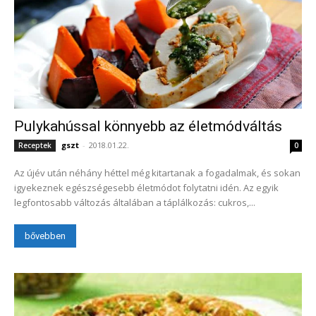
Pulykahússal könnyebb az életmódváltás
gszt
-
2018.01.22.
Receptek
0
Az újév után néhány héttel még kitartanak a fogadalmak, és sokan
igyekeznek egészségesebb életmódot folytatni idén. Az egyik
legfontosabb változás általában a táplálkozás: cukros,...
bővebben