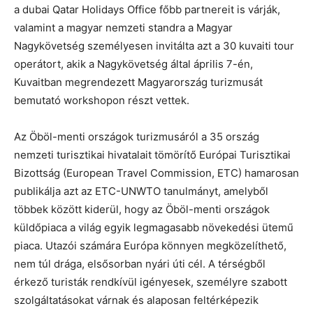
a dubai Qatar Holidays Office főbb partnereit is várják,
valamint a magyar nemzeti standra a Magyar
Nagykövetség személyesen invitálta azt a 30 kuvaiti tour
operátort, akik a Nagykövetség által április 7-én,
Kuvaitban megrendezett Magyarország turizmusát
bemutató workshopon részt vettek.
Az Öböl-menti országok turizmusáról a 35 ország
nemzeti turisztikai hivatalait tömörítő Európai Turisztikai
Bizottság (European Travel Commission, ETC) hamarosan
publikálja azt az ETC-UNWTO tanulmányt, amelyből
többek között kiderül, hogy az Öböl-menti országok
küldőpiaca a világ egyik legmagasabb növekedési ütemű
piaca. Utazói számára Európa könnyen megközelíthető,
nem túl drága, elsősorban nyári úti cél. A térségből
érkező turisták rendkívül igényesek, személyre szabott
szolgáltatásokat várnak és alaposan feltérképezik