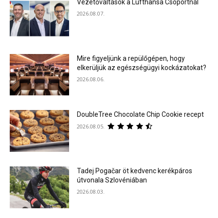
Vezetőváltások a Lufthansa Csoportnál
2026.08.07.
Mire figyeljünk a repülőgépen, hogy
elkerüljük az egészségügyi kockázatokat?
2026.08.06.
DoubleTree Chocolate Chip Cookie recept
2026.08.05.
Tadej Pogačar öt kedvenc kerékpáros
útvonala Szlovéniában
2026.08.03.