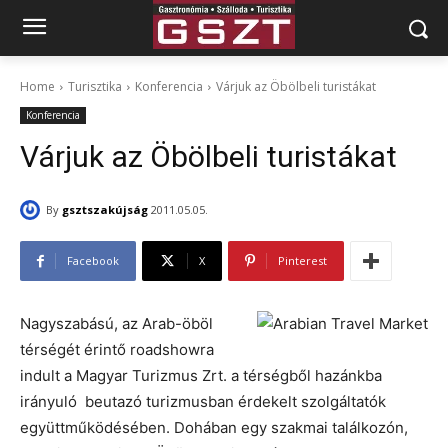
Home
Turisztika
Konferencia
Várjuk az Öbölbeli turistákat
Konferencia
Várjuk az Öbölbeli turistákat
By
gsztszakújság
2011.05.05.
Facebook
X
Pinterest
Nagyszabású, az Arab-öböl
térségét érintő roadshowra
indult a Magyar Turizmus Zrt. a térségből hazánkba
irányuló beutazó turizmusban érdekelt szolgáltatók
együttműködésében. Dohában egy szakmai találkozón,