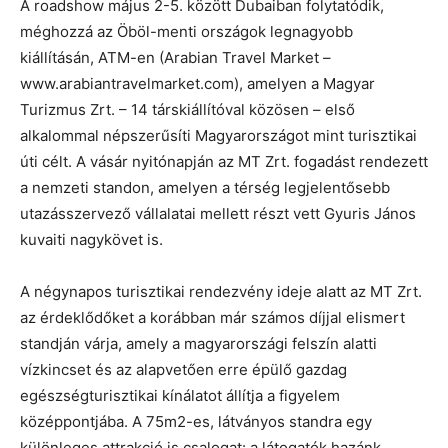
A roadshow május 2-5. között Dubaiban folytatódik,
méghozzá az Öböl-menti országok legnagyobb
kiállításán, ATM-en (Arabian Travel Market –
www.arabiantravelmarket.com), amelyen a Magyar
Turizmus Zrt. – 14 társkiállítóval közösen – első
alkalommal népszerűsíti Magyarországot mint turisztikai
úti célt. A vásár nyitónapján az MT Zrt. fogadást rendezett
a nemzeti standon, amelyen a térség legjelentősebb
utazásszervező vállalatai mellett részt vett Gyuris János
kuvaiti nagykövet is.
A négynapos turisztikai rendezvény ideje alatt az MT Zrt.
az érdeklődőket a korábban már számos díjjal elismert
standján várja, amely a magyarországi felszín alatti
vízkincset és az alapvetően erre épülő gazdag
egészségturisztikai kínálatot állítja a figyelem
középpontjába. A 75m2-es, látványos standra egy
különleges attrakció is csalogat: a látogatók hazánk