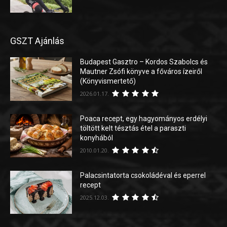
GSZT Ajánlás
Budapest Gasztro – Kordos Szabolcs és
Mautner Zsófi könyve a főváros ízeiről
(Könyvismertető)
2026.01.17.
Poaca recept, egy hagyományos erdélyi
töltött kelt tésztás étel a paraszti
konyhából
2010.01.20.
Palacsintatorta csokoládéval és eperrel
recept
2025.12.03.