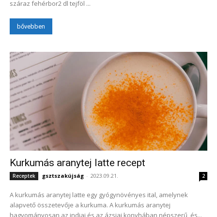
száraz fehérbor2 dl tejföl ...
bővebben
Kurkumás aranytej latte recept
gsztszakújság
-
2023.09.21.
Receptek
2
A kurkumás aranytej latte egy gyógynövényes ital, amelynek
alapvető összetevője a kurkuma. A kurkumás aranytej
hagyományosan az indiai és az ázsiai konyhában népszerű, és...