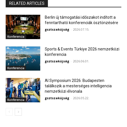
RELATED ARTICLES
Berlin új támogatási időszakot indított a
fenntartható konferenciák ösztönzésére
gsztszakújság
-
2026.07.15.
Konferencia
Sports & Events Türkiye 2026 nemzetközi
konferencia
gsztszakújság
-
2026.06.01.
Konferencia
AI Symposium 2026: Budapesten
találkozik a mesterséges intelligencia
nemzetközi élvonala
gsztszakújság
-
2026.05.22.
Konferencia