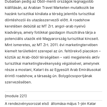
Dubaiban pedig az Öböl-menti országok legnagyobb
kiállításán, az Arabian Travel Marketen mutatkozik be
hazánk turisztikai kínálata a térség jelentős turisztikai
döntéshozói és utazásszervezői előtt. A roadshow
keretében debütál az MT Zrt. angol-arab nyelvű
kiadványa, amely fotókkal gazdagon illusztrálva tárja a
potenciális utazók elé Magyarország turisztikai kincseit.
Mint ismeretes, az MT Zrt. 2011. évi marketingtervében
kiemelt területként szerepel az ún. feltörekvő piacokon –
köztük az Arab-öböl térségében – való megjelenés aktív
turisztikai marketingtevékenység végzésével, amelynek
része a mostani, Katart és az Egyesült Arab Emirátusokat
érintő roadshow, a társaság ún. Bolygócsoportjának
szervezésében.
{module 221}
A rendezvénysorozat első állomása május 1-jén Katar