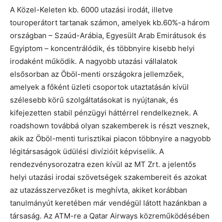
A Közel-Keleten kb. 6000 utazási irodát, illetve
touroperátort tartanak számon, amelyek kb.60%-a három
országban – Szaúd-Arábia, Egyesült Arab Emirátusok és
Egyiptom – koncentrálódik, és többnyire kisebb helyi
irodaként működik. A nagyobb utazási vállalatok
elsősorban az Öböl-menti országokra jellemzőek,
amelyek a főként üzleti csoportok utaztatásán kívül
szélesebb körű szolgáltatásokat is nyújtanak, és
kifejezetten stabil pénzügyi háttérrel rendelkeznek. A
roadshown továbbá olyan szakemberek is részt vesznek,
akik az Öböl-menti turisztikai piacon többnyire a nagyobb
légitársaságok üdülési divízióit képviselik. A
rendezvénysorozatra ezen kívül az MT Zrt. a jelentős
helyi utazási irodai szövetségek szakembereit és azokat
az utazásszervezőket is meghívta, akiket korábban
tanulmányút keretében már vendégül látott hazánkban a
társaság. Az ATM-re a Qatar Airways közreműködésében