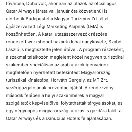
fővárosa, Doha volt, ahonnan az utazók az ötcsillagos
Qatar Airways járataival, január óta közvetlenül is
elérhetik Budapestet a Magyar Turizmus Zrt. által
újjászervezett Légi Marketing Alapnak (LMA) is
köszönhetően. A katari utazásszervezők részére
rendezett workshopot hazánk dohai nagykövete, Szabó
László is megtisztelte jelenlétével. A program részeként,
a szakmai találkozón megjelent közel negyven turisztikai
szakember speciálisan az arab utazók igényeinek
megfelelően nyerhetett betekintést Magyarország
turisztikai kínálatába, Horváth Gergely, az MT Zrt.
vezérigazgatójának prezentációjából. A rendezvény
második felében a helyi szakemberek a magyar
szolgáltatók képviselőivel folytathattak tárgyalásokat, és
egy négynapos magyarországi utazás is gazdára talált a
Qatar Airways és a Danubius Hotels felajánlásában.