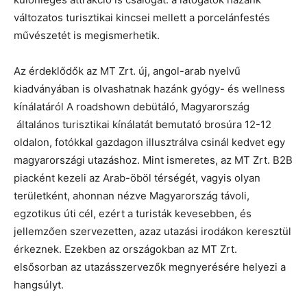
változatos turisztikai kincsei mellett a porcelánfestés
művészetét is megismerhetik.
Az érdeklődők az MT Zrt. új, angol-arab nyelvű
kiadványában is olvashatnak hazánk gyógy- és wellness
kínálatáról A roadshown debütáló, Magyarország
általános turisztikai kínálatát bemutató brosúra 12-12
oldalon, fotókkal gazdagon illusztrálva csinál kedvet egy
magyarországi utazáshoz. Mint ismeretes, az MT Zrt. B2B
piacként kezeli az Arab-öböl térségét, vagyis olyan
területként, ahonnan nézve Magyarország távoli,
egzotikus úti cél, ezért a turisták kevesebben, és
jellemzően szervezetten, azaz utazási irodákon keresztül
érkeznek. Ezekben az országokban az MT Zrt.
elsősorban az utazásszervezők megnyerésére helyezi a
hangsúlyt.