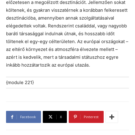
előzetesen a megcélzott desztinációt. Jellemzően sokat
költenek, és gyakran visszatérnek a korábban felkeresett
desztinációba, amennyiben annak szolgáltatásaival
elégedettek voltak. Rendszerint családdal, vagy nagyobb
baráti társasággal indulnak útnak, és hosszabb időt
töltenek el egy-egy célterületen. Az európai országokat –
az eltérő környezet és atmoszféra élvezete mellett –
azért is kedvelik, mert a társadalmi státuszhoz egyre
inkább hozzátartozik az európai utazás.
{module 221}
Facebook
X
Pinterest