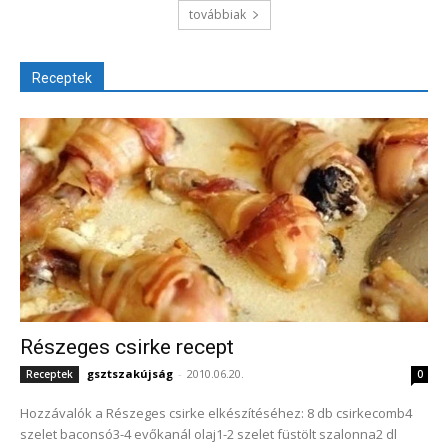
továbbiak
Receptek
Részeges csirke recept
gsztszakújság
-
2010.06.20.
Receptek
0
Hozzávalók a Részeges csirke elkészítéséhez: 8 db csirkecomb4
szelet baconsó3-4 evőkanál olaj1-2 szelet füstölt szalonna2 dl