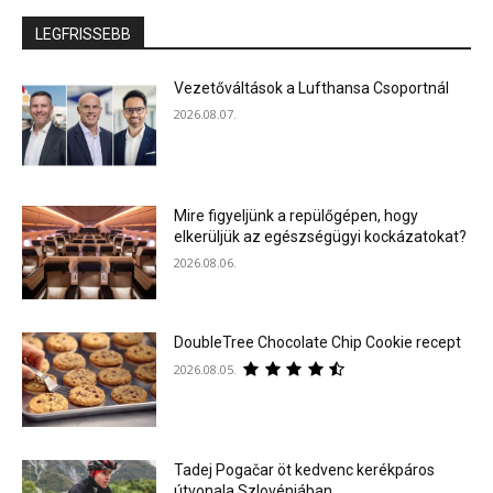
LEGFRISSEBB
Vezetőváltások a Lufthansa Csoportnál
2026.08.07.
Mire figyeljünk a repülőgépen, hogy
elkerüljük az egészségügyi kockázatokat?
2026.08.06.
DoubleTree Chocolate Chip Cookie recept
2026.08.05.
Tadej Pogačar öt kedvenc kerékpáros
útvonala Szlovéniában