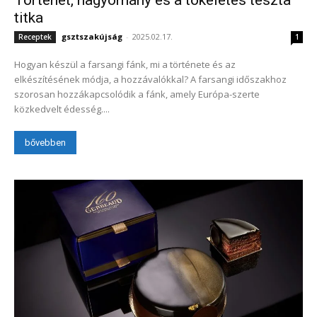
titka
gsztszakújság
-
2025.02.17.
Receptek
1
Hogyan készül a farsangi fánk, mi a története és az
elkészítésének módja, a hozzávalókkal? A farsangi időszakhoz
szorosan hozzákapcsolódik a fánk, amely Európa-szerte
közkedvelt édesség....
bővebben