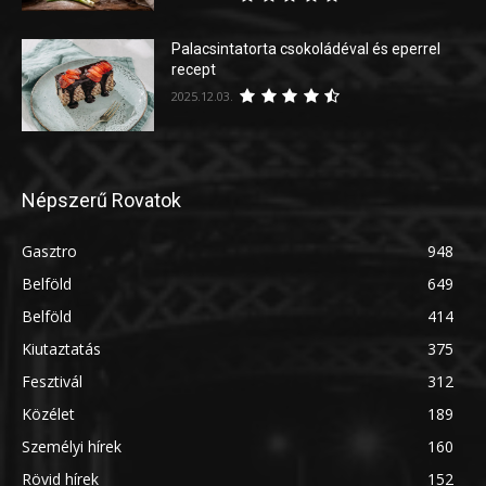
Palacsintatorta csokoládéval és eperrel
recept
2025.12.03.
Népszerű Rovatok
Gasztro
948
Belföld
649
Belföld
414
Kiutaztatás
375
Fesztivál
312
Közélet
189
Személyi hírek
160
Rövid hírek
152