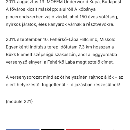
2011. augusztus 13. MOFÉM Underworld Kupa, Budapest
A főváros kicsit másképp: alulról! A kőbányai
pincerendszerben zajló viadal, ahol 150 éves sötétség,
nyirkos járatok, éles kanyarok várnak a résztvevőkre.
2011. szeptember 10. Fehérkő-Lápa Hillclimb, Miskolc
Egyenkénti indítású terep időfutam 7,3 km hosszan a
Bükk kiemelt szépségű szakaszán, ahol a leggyorsabb
versenyző elnyeri a Fehérkő Lába megtisztelő címet.
A versenysorozat mind az öt helyszínén rajthoz állók – az
elért helyezéstől függetlenül -, díjazásban részesülnek!
{module 221}