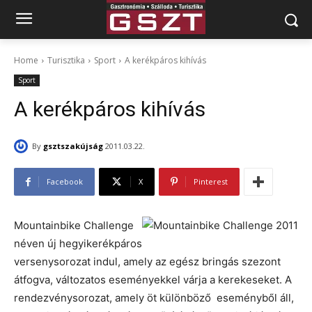
Home
Turisztika
Sport
A kerékpáros kihívás
Sport
A kerékpáros kihívás
By
gsztszakújság
2011.03.22.
Facebook
X
Pinterest
Mountainbike Challenge
néven új hegyikerékpáros
versenysorozat indul, amely az egész bringás szezont
átfogva, változatos eseményekkel várja a kerekeseket. A
rendezvénysorozat, amely öt különböző eseményből áll,