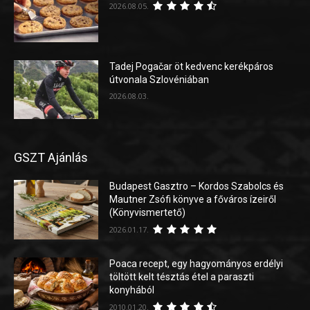
2026.08.05.
Tadej Pogačar öt kedvenc kerékpáros
útvonala Szlovéniában
2026.08.03.
GSZT Ajánlás
Budapest Gasztro – Kordos Szabolcs és
Mautner Zsófi könyve a főváros ízeiről
(Könyvismertető)
2026.01.17.
Poaca recept, egy hagyományos erdélyi
töltött kelt tésztás étel a paraszti
konyhából
2010.01.20.