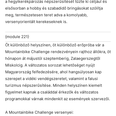
a hegyikerékpározás népszerűsítését tűzte ki céljául és
elsősorban a hobby és szabadidő bringásokat szólítja
meg, természetesen teret adva a komolyabb,
versenyorientált kerekeseknek is.
{module 221}
Öt különböző helyszínen, öt különböző erőpróba vár a
Mountainbike Challenge rendezvényein rajthoz állókra, öt
hónapon át májustól szeptemberig, Zalaegerszegtől
Miskolcig. A változatos sorozat lehetőséget nyújt
Magyarország felfedezésére, ahol hangsúlyosan kap
szerepet a vidéki vendégszeretet, valamint a falusi
turizmus népszerűsítése. Minden helyszínen kiemelt
figyelmet kapnak a családdal érkezők és változatos
programokkal várnak mindenkit az események szervezői.
A Mountainbike Challenge versenyei: