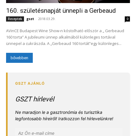
160. születésnapját ünnepli a Gerbeaud
gszt
-
2018.03.29.
Receptek
0
AVinCE Budapest Wine Show-n kóstolható először a „ Gerbeaud
160 torta” A jubileumi ünnep alkalmából különleges tortával
ünnepel a cukrászda. A „Gerbeaud 160 tortát”egy különleges...
bővebben
GSZT hírlevél
Ne maradjon le a gasztronómia és turisztika
legfontosabb híreiről! Iratkozzon fel hírlevelünkre!