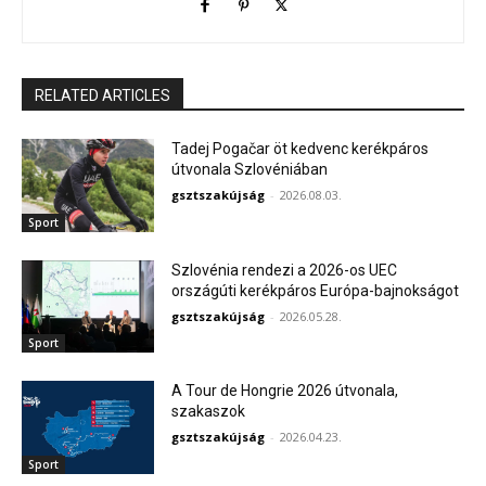
RELATED ARTICLES
Tadej Pogačar öt kedvenc kerékpáros
útvonala Szlovéniában
gsztszakújság
-
2026.08.03.
Sport
Szlovénia rendezi a 2026-os UEC
országúti kerékpáros Európa-bajnokságot
gsztszakújság
-
2026.05.28.
Sport
A Tour de Hongrie 2026 útvonala,
szakaszok
gsztszakújság
-
2026.04.23.
Sport