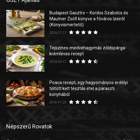
Budapest Gasztro – Kordos Szabolcs és
Mautner Zsófi könyve a főváros ízeiről
(Könyvismertető)
2026.01.17.
Tejszínes-medvehagymás zöldspárga-
krémleves recept
2026.04.17.
Poaca recept, egy hagyományos erdélyi
töltött kelt tésztás étel a paraszti
konyhából
2010.01.20.
Népszerű Rovatok