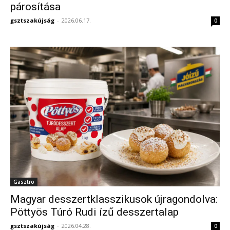
párosítása
gsztszakújság
-
2026.06.17.
0
Gasztro
Magyar desszertklasszikusok újragondolva:
Pöttyös Túró Rudi ízű desszertalap
gsztszakújság
-
2026.04.28.
0