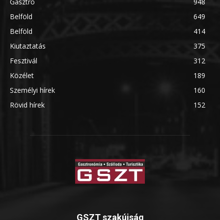
Gasztro
948
Belföld
649
Belföld
414
Kiutaztatás
375
Fesztivál
312
Közélet
189
Személyi hírek
160
Rövid hírek
152
GSZT szakújság