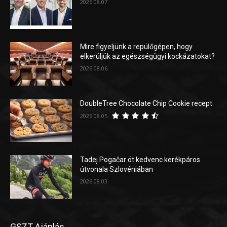
2026.08.07.
Mire figyeljünk a repülőgépen, hogy
elkerüljük az egészségügyi kockázatokat?
2026.08.06.
DoubleTree Chocolate Chip Cookie recept
2026.08.05.
Tadej Pogačar öt kedvenc kerékpáros
útvonala Szlovéniában
2026.08.03.
GSZT Ajánlás