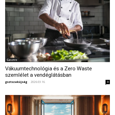
Gasztro
Vákuumtechnológia és a Zero Waste
szemlélet a vendéglátásban
gsztszakújság
-
2026.03.16.
0