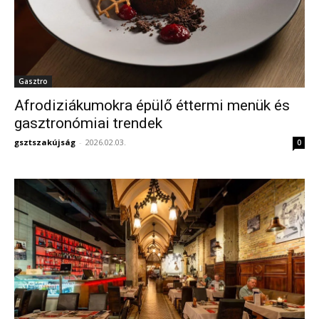
Gasztro
Afrodiziákumokra épülő éttermi menük és
gasztronómiai trendek
gsztszakújság
-
2026.02.03.
0