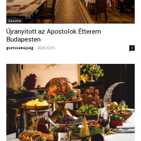
Gasztro
Újranyitott az Apostolok Étterem
Budapesten
gsztszakújság
-
2025.12.01.
0