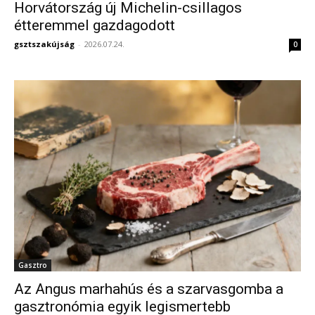
Horvátország új Michelin-csillagos
étteremmel gazdagodott
gsztszakújság
-
2026.07.24.
0
Gasztro
Az Angus marhahús és a szarvasgomba a
gasztronómia egyik legismertebb