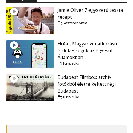
Jamie Oliver 7 egyszerű tészta
recept
Gasztronómia
HuGo, Magyar vonatkozású
érdekességek az Egyesült
Államokban
Turisztika
Budapest Filmbox: archív
fotókból életre keltett régi
Budapest
Turisztika