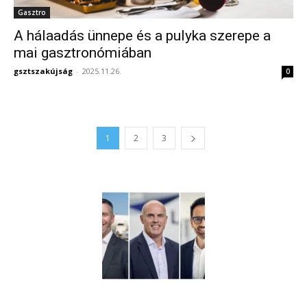
Gasztro
A hálaadás ünnepe és a pulyka szerepe a
mai gasztronómiában
gsztszakújság
-
2025.11.26.
0
1
2
3