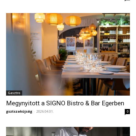
Gasztro
Megynyitott a SIGNO Bistro & Bar Egerben
gsztszakújság
-
2026.04.01.
0