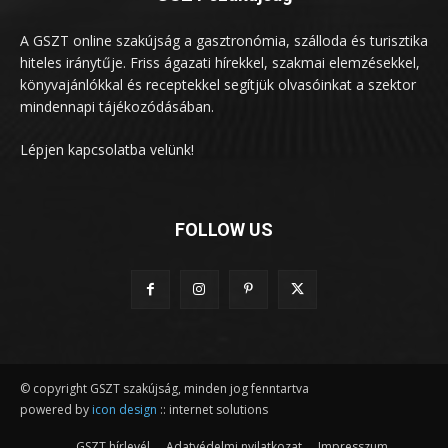
A GSZT online szakújság a gasztronómia, szálloda és turisztika
hiteles iránytűje. Friss ágazati hírekkel, szakmai elemzésekkel,
könyvajánlókkal és receptekkel segítjük olvasóinkat a szektor
mindennapi tájékozódásában.
Lépjen kapcsolatba velünk!
FOLLOW US
© copyright GSZT szakújság, minden jog fenntartva
powered by
icon design
:: internet solutions
GSZT hírlevél
Adatvédelmi nyilatkozat
Impresszum