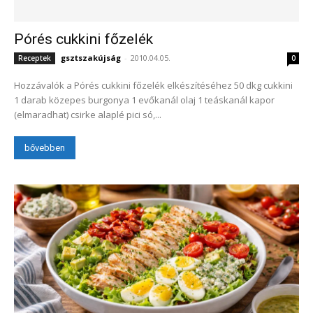
Pórés cukkini főzelék
gsztszakújság
-
2010.04.05.
Receptek
0
Hozzávalók a Pórés cukkini főzelék elkészítéséhez 50 dkg cukkini
1 darab közepes burgonya 1 evőkanál olaj 1 teáskanál kapor
(elmaradhat) csirke alaplé pici só,...
bővebben