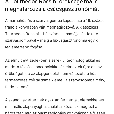
A Tournedos Rossini öröksége ma is
meghatározza a csúcsgasztronómiát
A marhahús és a szarvasgomba kapcsolata a 19. századi
francia konyhában vált meghatározóvá. A klasszikus
Tournedos Rossini – bélszínnel, libamájjal és fekete
szarvasgombával – máig a luxusgasztronómia egyik
legismertebb fogása.
Az elmúlt évtizedekben a séfek új technológiákkal és
modern tálalási koncepciókkal értelmezték újra ezt az
örökséget, de az alapgondolat nem változott: a hús
természetes zsírtartalma kiemeli a szarvasgomba mély,
földes aromáit.
A skandináv éttermek gyakran fermentált elemekkel és
minimális alapanyaghasználattal közelítik meg ezt a
párosítást, míg az olasz regionális konyhákban a frissen