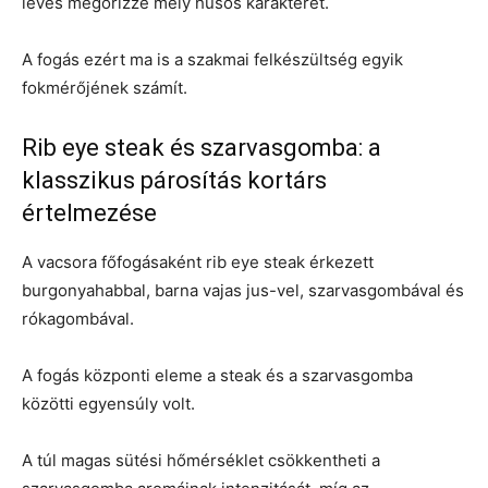
leves megőrizze mély húsos karakterét.
A fogás ezért ma is a szakmai felkészültség egyik
fokmérőjének számít.
Rib eye steak és szarvasgomba: a
klasszikus párosítás kortárs
értelmezése
A vacsora főfogásaként rib eye steak érkezett
burgonyahabbal, barna vajas jus-vel, szarvasgombával és
rókagombával.
A fogás központi eleme a steak és a szarvasgomba
közötti egyensúly volt.
A túl magas sütési hőmérséklet csökkentheti a