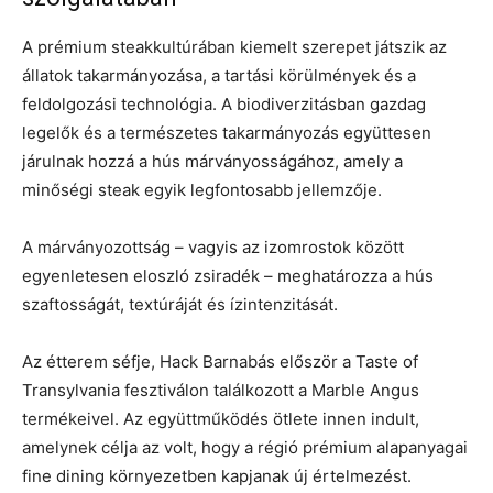
A prémium steakkultúrában kiemelt szerepet játszik az
állatok takarmányozása, a tartási körülmények és a
feldolgozási technológia. A biodiverzitásban gazdag
legelők és a természetes takarmányozás együttesen
járulnak hozzá a hús márványosságához, amely a
minőségi steak egyik legfontosabb jellemzője.
A márványozottság – vagyis az izomrostok között
egyenletesen eloszló zsiradék – meghatározza a hús
szaftosságát, textúráját és ízintenzitását.
Az étterem séfje, Hack Barnabás először a Taste of
Transylvania fesztiválon találkozott a Marble Angus
termékeivel. Az együttműködés ötlete innen indult,
amelynek célja az volt, hogy a régió prémium alapanyagai
fine dining környezetben kapjanak új értelmezést.