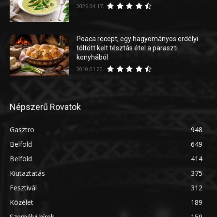
2026.04.17.
Poaca recept, egy hagyományos erdélyi
töltött kelt tésztás étel a paraszti
konyhából
2010.01.20.
Népszerű Rovatok
Gasztro
948
Belföld
649
Belföld
414
Kiutaztatás
375
Fesztivál
312
Közélet
189
Személyi hírek
159