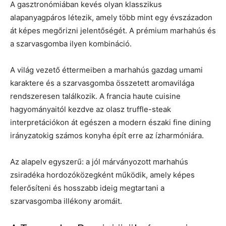
A gasztronómiában kevés olyan klasszikus
alapanyagpáros létezik, amely több mint egy évszázadon
át képes megőrizni jelentőségét. A prémium marhahús és
a szarvasgomba ilyen kombináció.
A világ vezető éttermeiben a marhahús gazdag umami
karaktere és a szarvasgomba összetett aromavilága
rendszeresen találkozik. A francia haute cuisine
hagyományaitól kezdve az olasz truffle-steak
interpretációkon át egészen a modern északi fine dining
irányzatokig számos konyha épít erre az ízharmóniára.
Az alapelv egyszerű: a jól márványozott marhahús
zsiradéka hordozóközegként működik, amely képes
felerősíteni és hosszabb ideig megtartani a
szarvasgomba illékony aromáit.