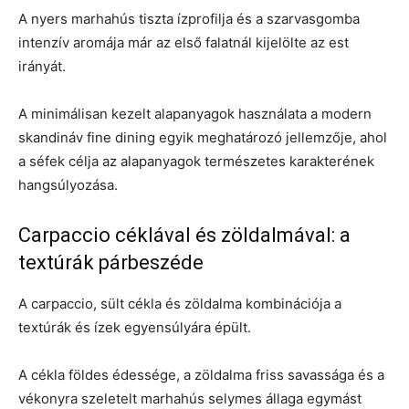
A nyers marhahús tiszta ízprofilja és a szarvasgomba
intenzív aromája már az első falatnál kijelölte az est
irányát.
A minimálisan kezelt alapanyagok használata a modern
skandináv fine dining egyik meghatározó jellemzője, ahol
a séfek célja az alapanyagok természetes karakterének
hangsúlyozása.
Carpaccio céklával és zöldalmával: a
textúrák párbeszéde
A carpaccio, sült cékla és zöldalma kombinációja a
textúrák és ízek egyensúlyára épült.
A cékla földes édessége, a zöldalma friss savassága és a
vékonyra szeletelt marhahús selymes állaga egymást