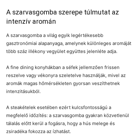
A szarvasgomba szerepe túlmutat az
intenzív aromán
A szarvasgomba a világ egyik legértékesebb
gasztronómiai alapanyaga, amelynek különleges aromáját
több száz illékony vegyület együttes jelenléte adja.
A fine dining konyhákban a séfek jellemzően frissen
reszelve vagy vékonyra szeletelve használják, mivel az
aromák magas hőmérsékleten gyorsan veszíthetnek
intenzitásukból.
A steakételek esetében ezért kulcsfontosságú a
megfelelő időzítés: a szarvasgomba gyakran közvetlenül
tálalás előtt kerül a fogásra, hogy a hús melege és
zsiradéka fokozza az ízhatást.