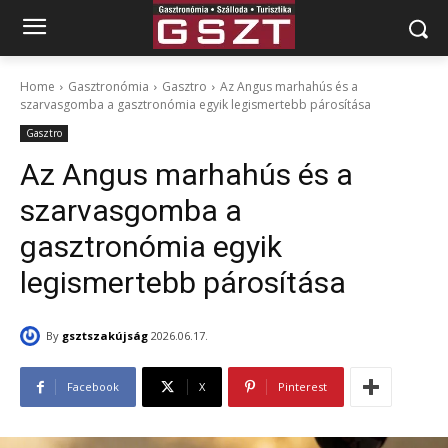
Home
Gasztronómia
Gasztro
Az Angus marhahús és a
szarvasgomba a gasztronómia egyik legismertebb párosítása
Gasztro
Az Angus marhahús és a
szarvasgomba a
gasztronómia egyik
legismertebb párosítása
By
gsztszakújság
2026.06.17.
Facebook
X
Pinterest