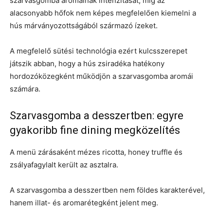
szarvasgomba aromáinak intenzitását, míg az
alacsonyabb hőfok nem képes megfelelően kiemelni a
hús márványozottságából származó ízeket.
A megfelelő sütési technológia ezért kulcsszerepet
játszik abban, hogy a hús zsiradéka hatékony
hordozóközegként működjön a szarvasgomba aromái
számára.
Szarvasgomba a desszertben: egyre
gyakoribb fine dining megközelítés
A menü zárásaként mézes ricotta, honey truffle és
zsályafagylalt került az asztalra.
A szarvasgomba a desszertben nem földes karakterével,
hanem illat- és aromarétegként jelent meg.