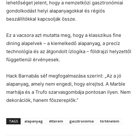
lehetőséget jelent, hogy a nemzetközi gasztronómiai
gondolkodást helyi alapanyagokkal és régiós
beszállítókkal kapcsolják össze.
Ez a vacsora azt mutatta meg, hogy a klasszikus fine
dining alapelvek – a kiemelkedő alapanyag, a precíz
technológia és az átgondolt ízlogika – földrajzi helyzettől
függetlenül érvényesek.
Hack Barnabás séf megfogalmazása szerint: „Az a jó
alapanyag, amely nem engedi, hogy elrejtsd. A Marble
marhája és a Trufo szarvasgombája pontosan ilyen. Nem
dekorációk, hanem főszereplők.”
TAGS
alapanyag
étterem
gasztronómia
történelem