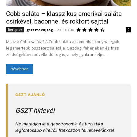
Cobb saláta – klasszikus amerikai saláta
csirkével, baconnel és rokfort sajttal
gsztszakújság
-
2010.03.04.
Receptek
0
Mi az a Cobb saláta? A Cobb saláta az amerikai konyha egyik
legismertebb összetett salátája. Gazdag, fehérjében és friss
zöldségekben bővelkedő fogás, amely gyakran teljes...
bővebben
GSZT hírlevél
Ne maradjon le a gasztronómia és turisztika
legfontosabb híreiről! Iratkozzon fel hírlevelünkre!