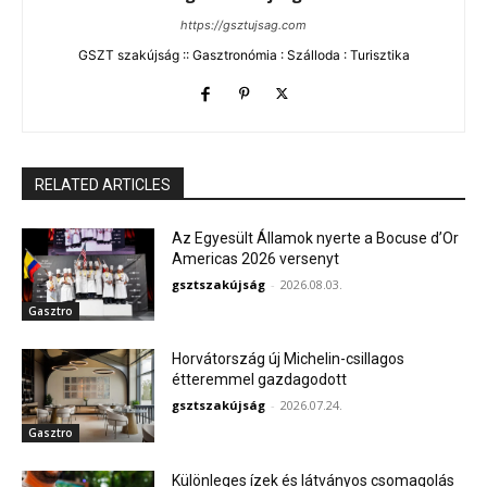
https://gsztujsag.com
GSZT szakújság :: Gasztronómia : Szálloda : Turisztika
RELATED ARTICLES
Az Egyesült Államok nyerte a Bocuse d’Or
Americas 2026 versenyt
gsztszakújság
-
2026.08.03.
Gasztro
Horvátország új Michelin-csillagos
étteremmel gazdagodott
gsztszakújság
-
2026.07.24.
Gasztro
Különleges ízek és látványos csomagolás