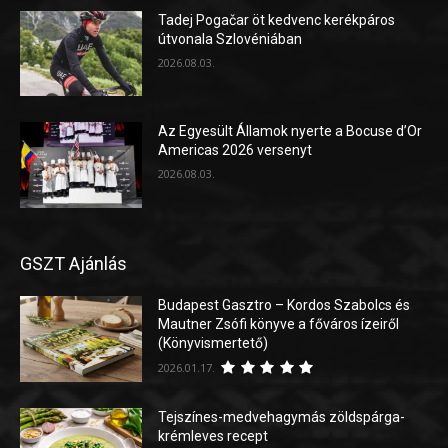
Tadej Pogačar öt kedvenc kerékpáros
útvonala Szlovéniában
2026.08.03.
Az Egyesült Államok nyerte a Bocuse d’Or
Americas 2026 versenyt
2026.08.03.
GSZT Ajánlás
Budapest Gasztro – Kordos Szabolcs és
Mautner Zsófi könyve a főváros ízeiről
(Könyvismertető)
2026.01.17.
Tejszínes-medvehagymás zöldspárga-
krémleves recept