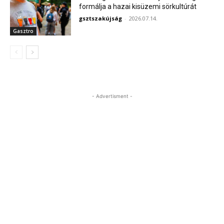
formálja a hazai kisüzemi sörkultúrát
gsztszakújság
-
2026.07.14.
Gasztro
- Advertisment -