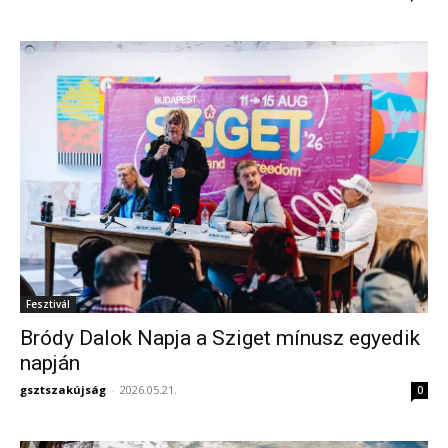
Fesztivál
Bródy Dalok Napja a Sziget mínusz egyedik
napján
gsztszakújság
-
2026.05.21.
0