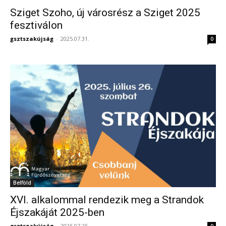
Sziget Szoho, új városrész a Sziget 2025
fesztiválon
gsztszakújság
-
2025.07.31.
0
Belföld
XVI. alkalommal rendezik meg a Strandok
Éjszakáját 2025-ben
gsztszakújság
-
2025.07.25.
0