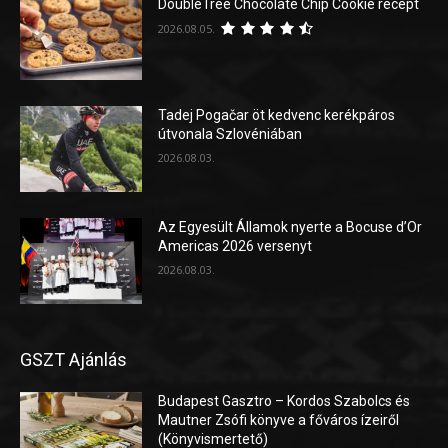
DoubleTree Chocolate Chip Cookie recept
2026.08.05.
Tadej Pogačar öt kedvenc kerékpáros
útvonala Szlovéniában
2026.08.03.
Az Egyesült Államok nyerte a Bocuse d’Or
Americas 2026 versenyt
2026.08.03.
GSZT Ajánlás
Budapest Gasztro – Kordos Szabolcs és
Mautner Zsófi könyve a főváros ízeiről
(Könyvismertető)