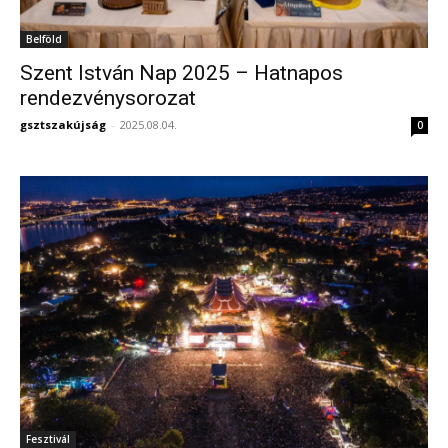
Belföld
Szent István Nap 2025 – Hatnapos
rendezvénysorozat
gsztszakújság
-
2025.08.04.
0
Fesztivál