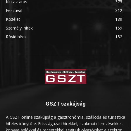
Kiutaztatás
375
Fesztivál
312
Közélet
189
Személyi hírek
159
Rövid hírek
152
GSZT szakújság
A GSZT online szakújság a gasztronómia, szálloda és turisztika
hiteles iránytűje. Friss ágazati hírekkel, szakmai elemzésekkel,
könyvajánlókkal és receptekkel segítjük olvasóinkat a szektor