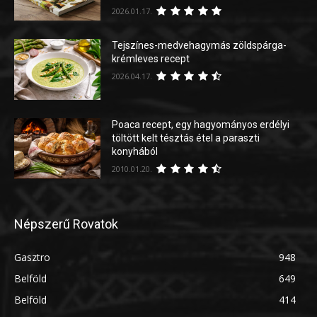
2026.01.17.
Tejszínes-medvehagymás zöldspárga-
krémleves recept
2026.04.17.
Poaca recept, egy hagyományos erdélyi
töltött kelt tésztás étel a paraszti
konyhából
2010.01.20.
Népszerű Rovatok
Gasztro
948
Belföld
649
Belföld
414