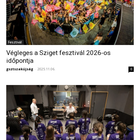
Fesztivál
Végleges a Sziget fesztivál 2026-os
időpontja
gsztszakújság
-
2025.11.06.
0