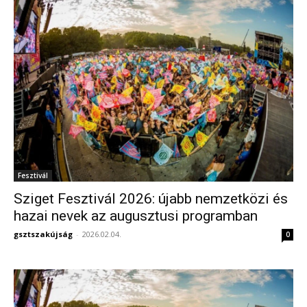
Fesztivál
Sziget Fesztivál 2026: újabb nemzetközi és
hazai nevek az augusztusi programban
gsztszakújság
-
2026.02.04.
0