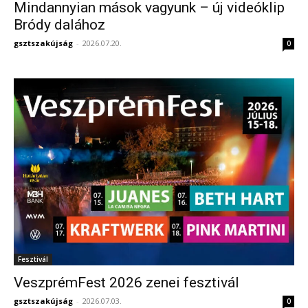
Mindannyian mások vagyunk – új videóklip
Bródy dalához
gsztszakújság
-
2026.07.20.
0
Fesztivál
VeszprémFest 2026 zenei fesztivál
gsztszakújság
-
2026.07.03.
0