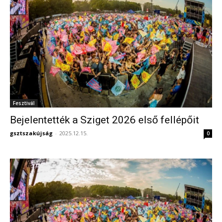
Fesztivál
Bejelentették a Sziget 2026 első fellépőit
gsztszakújság
-
2025.12.15.
0