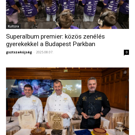
Kultúra
Superalbum premier: közös zenélés
gyerekekkel a Budapest Parkban
gsztszakújság
-
2025.08.07.
0