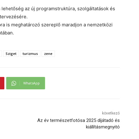
a lehetőség az új programstruktúra, szolgáltatások és
gtervezésére.
ábbra is meghatározó szereplő maradjon a nemzetközi
atában.
Sziget
turizmus
zene
WhatsApp
következő
Az év természetfotósa 2025 díjátadó és
kiállításmegnyitó