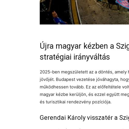
Újra magyar kézben a Szig
stratégiai irányváltás
2025-ben megszületett az a döntés, amely ho
jövőjét. Budapest vezetése jóváhagyta, hogy
működhessen tovább. Ez az előfeltétele volt
magyar kézbe kerüljön, és ezzel együtt meg
és turisztikai rendezvény pozíciója.
Gerendai Károly visszatér a Szi