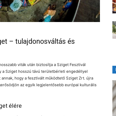
et – tulajdonosváltás és
sszabb viták után biztosítja a Sziget Fesztivál
 a Sziget hosszú távú területbérleti engedéllyel
 annak, hogy a fesztivált működtető Sziget Zrt. újra
erősödjön az egyik legjelentősebb európai kulturális
get élére