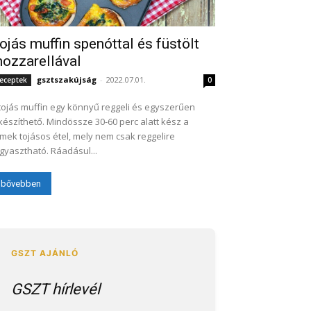
ojás muffin spenóttal és füstölt
ozzarellával
gsztszakújság
-
2022.07.01.
eceptek
0
tojás muffin egy könnyű reggeli és egyszerűen
készíthető. Mindössze 30-60 perc alatt kész a
mek tojásos étel, mely nem csak reggelire
gyasztható. Ráadásul...
bővebben
GSZT hírlevél