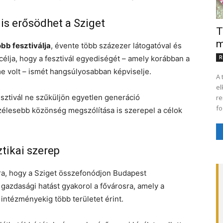
is erősödhet a Sziget
T
m
bb fesztiválja
, évente több százezer látogatóval és
 célja, hogy a fesztivál egyediségét – amely korábban a
R
e volt – ismét hangsúlyosabban képviselje.
A 
el
sztivál ne szűküljön egyetlen generáció
re
fo
szélesebb közönség megszólítása is szerepel a célok
ztikai szerep
rra, hogy a Sziget összefonódjon Budapest
s gazdasági hatást gyakorol a fővárosra, amely a
 intézményekig több területet érint.