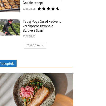
Cookie recept
2026.08.05.
Tadej Pogačar öt kedvenc
kerékpáros útvonala
Szlovéniában
2026.08.03.
továbbiak
Receptek