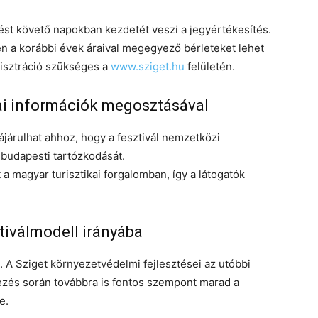
ést követő napokban kezdetét veszi a jegyértékesítés.
n a korábbi évek áraival megegyező bérleteket lehet
isztráció szükséges a
www.sziget.hu
felületén.
ai információk megosztásával
ájárulhat ahhoz, hogy a fesztivál nemzetközi
budapesti tartózkodását.
t a magyar turisztikai forgalomban, így a látogatók
iválmodell irányába
. A Sziget környezetvédelmi fejlesztései az utóbbi
ezés során továbbra is fontos szempont marad a
e.