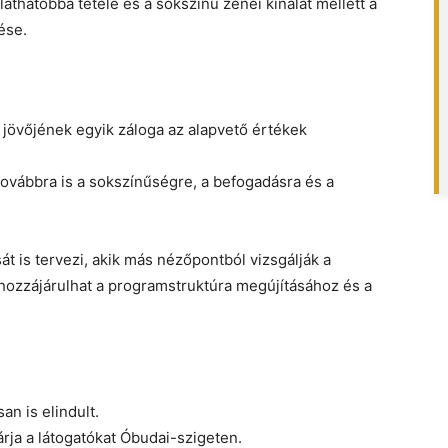
láthatóbbá tétele és a sokszínű zenei kínálat mellett a
ése.
 jövőjének egyik záloga az alapvető értékek
továbbra is a sokszínűségre, a befogadásra és a
 is tervezi, akik más nézőpontból vizsgálják a
s hozzájárulhat a programstruktúra megújításához és a
n is elindult.
rja a látogatókat Óbudai-szigeten.