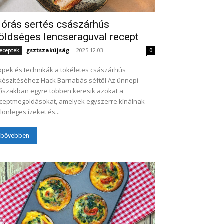
 órás sertés császárhús
öldséges lencseraguval recept
gsztszakújság
-
2025.12.03.
eceptek
0
ppek és technikák a tökéletes császárhús
készítéséhez Hack Barnabás séftől Az ünnepi
őszakban egyre többen keresik azokat a
ceptmegoldásokat, amelyek egyszerre kínálnak
lönleges ízeket és...
bővebben