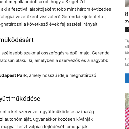
nt megállapodott arról, hogy a Sziget Zrt.
, aki a fesztivál alapítójaként több mint három évtizedes
8
ratégiai vezetőként visszatérő Gerendai kijelentette,
z
atározni a következő évek fejlesztési irányait.
R
 működésért
Ti
el
id
egy szélesebb szakmai összefogásra épül majd. Gerendai
re
ozatosan alakul ki, amelyben a szervezők és a nagyobb
kü
udapest Park
, amely hosszú ideje meghatározó
együttműködése
erint a két szervezet együttműködése az iparág
rzi autonómiáját, ugyanakkor közösen kívánják
 magyar fesztiválpiac fejlődését támogatják.