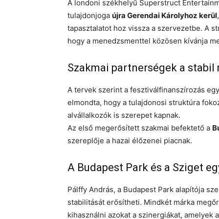
A londoni székhelyű Superstruct Entertainme
tulajdonjoga
újra Gerendai Károlyhoz kerül
tapasztalatot hoz vissza a szervezetbe. A st
hogy a menedzsmenttel közösen kívánja megh
Szakmai partnerségek a stabil
A tervek szerint a fesztiválfinanszírozás 
elmondta, hogy a tulajdonosi struktúra fok
alvállalkozók is szerepet kapnak.
Az első megerősített szakmai befektető a
B
szereplője a hazai élőzenei piacnak.
A Budapest Park és a Sziget 
Pálffy András, a Budapest Park alapítója sz
stabilitását erősítheti. Mindkét márka megő
kihasználni azokat a szinergiákat, amelyek a