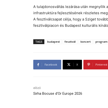
A tulajdonosváltás lezárása után megnyílik 
infrastruktúra fejlesztésének részletes me
A fesztiválcsapat célja, hogy a Sziget tov
fesztiválpiacon és Budapest kulturális kínál
TAGS
budapest
fesztivál
koncert
program
Facebook
X
Pinterest
előző
Sirha Bocuse d’Or Europe 2026