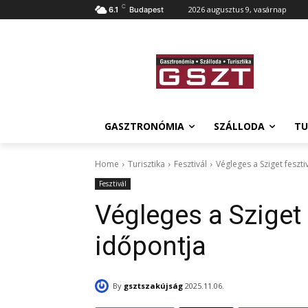
C
2026 augusztus 9, vasárnap
6.1
Budapest
GASZTRONÓMIA
SZÁLLODA
TU
Home
Turisztika
Fesztivál
Végleges a Sziget feszt
Fesztivál
Végleges a Sziget 
időpontja
By
gsztszakújság
2025.11.06.