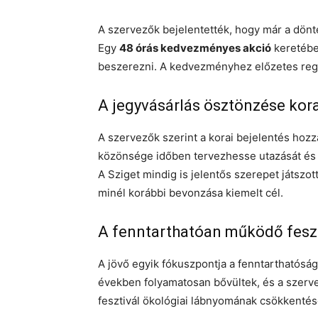
A szervezők bejelentették, hogy már a dönt
Egy
48 órás kedvezményes akció
keretébe
beszerezni. A kedvezményhez előzetes reg
A jegyvásárlás ösztönzése kor
A szervezők szerint a korai bejelentés hozz
közönsége időben tervezhesse utazását és 
A Sziget mindig is jelentős szerepet játszot
minél korábbi bevonzása kiemelt cél.
A fenntarthatóan működő feszt
A jövő egyik fókuszpontja a fenntarthatóság
években folyamatosan bővültek, és a szerv
fesztivál ökológiai lábnyomának csökkentés