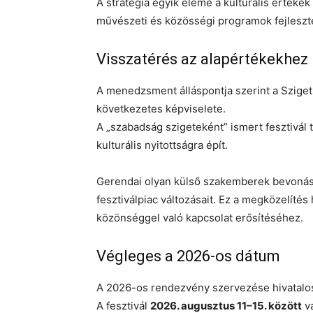
A stratégia egyik eleme a kulturális értékek 
művészeti és közösségi programok fejleszt
Visszatérés az alapértékekhez
A menedzsment álláspontja szerint a Sziget
következetes képviselete.
A „szabadság szigeteként” ismert fesztivál 
kulturális nyitottságra épít.
Gerendai olyan külső szakemberek bevonását
fesztiválpiac változásait. Ez a megközelíté
közönséggel való kapcsolat erősítéséhez.
Végleges a 2026-os dátum
A 2026-os rendezvény szervezése hivatalosa
A fesztivál
2026. augusztus 11–15. között
vá