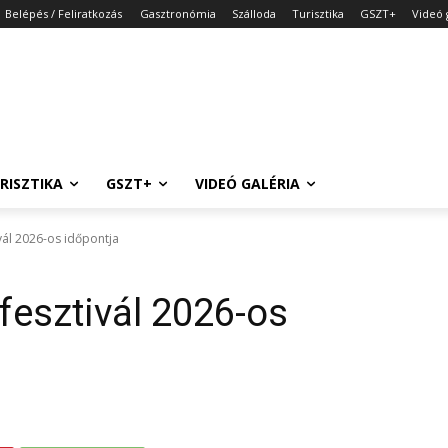
Belépés / Feliratkozás
Gasztronómia
Szálloda
Turisztika
GSZT+
Videó 
RISZTIKA
GSZT+
VIDEÓ GALÉRIA
ivál 2026-os időpontja
fesztivál 2026-os