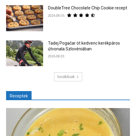
DoubleTree Chocolate Chip Cookie recept
2026.08.05.
Tadej Pogačar öt kedvenc kerékpáros
útvonala Szlovéniában
2026.08.03.
továbbiak
Receptek