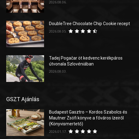
2026.08.06.
DoubleTree Chocolate Chip Cookie recept
2026.08.05.
Tadej Pogačar öt kedvenc kerékpáros
útvonala Szlovéniában
2026.08.03.
GSZT Ajánlás
Budapest Gasztro – Kordos Szabolcs és
Mautner Zsófi könyve a főváros ízeiről
(Könyvismertető)
2026.01.17.