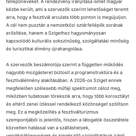
fellépőneveket. A rendezvény irányítása ismét magyar
kézbe került, ami a szervezők szerint lehetőséget teremt
arra, hogy a fesztivál arculata több ponton is megújuljon.
A cél nem pusztán a nemzetközi sztárfellépők sorának
erősítése, hanem a Szigethez hagyományosan
kapcsolódó kulturális sokszínűség, szolgáltatási minőség
és turisztikai élmény újrahangolása.
A szervezők beszámolója szerint a független működés
nagyobb mozgásteret biztosít a programstruktúra és a
fesztiválélmény alakításában. A 2026-os Sziget ennek
megfelelően szélesebb műfaji spektrumot céloz meg,
miközben tudatosan törekszik arra, hogy több korosztályt
és eltérő zenei ízléssel rendelkező közönséget szólítson
meg. Ez a megközelítés a fesztiválturizmus
szempontjából is jelentős, hiszen a látogatók összetétele
közvetlen hatással van a szálláshelyek,
vendéglátóegységek és kiegészítő szolgáltatások iránti