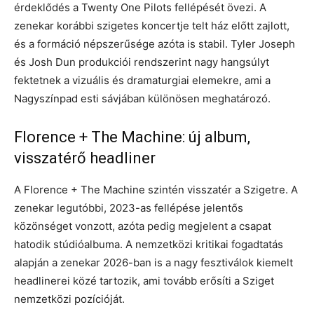
érdeklődés a Twenty One Pilots fellépését övezi. A
zenekar korábbi szigetes koncertje telt ház előtt zajlott,
és a formáció népszerűsége azóta is stabil. Tyler Joseph
és Josh Dun produkciói rendszerint nagy hangsúlyt
fektetnek a vizuális és dramaturgiai elemekre, ami a
Nagyszínpad esti sávjában különösen meghatározó.
Florence + The Machine: új album,
visszatérő headliner
A Florence + The Machine szintén visszatér a Szigetre. A
zenekar legutóbbi, 2023-as fellépése jelentős
közönséget vonzott, azóta pedig megjelent a csapat
hatodik stúdióalbuma. A nemzetközi kritikai fogadtatás
alapján a zenekar 2026-ban is a nagy fesztiválok kiemelt
headlinerei közé tartozik, ami tovább erősíti a Sziget
nemzetközi pozícióját.