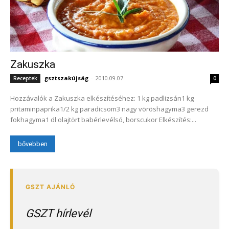
Zakuszka
gsztszakújság
-
2010.09.07.
Receptek
0
Hozzávalók a Zakuszka elkészítéséhez: 1 kg padlizsán1 kg
pritaminpaprika1/2 kg paradicsom3 nagy vöröshagyma3 gerezd
fokhagyma1 dl olajtört babérlevélsó, borscukor Elkészítés:...
bővebben
GSZT hírlevél