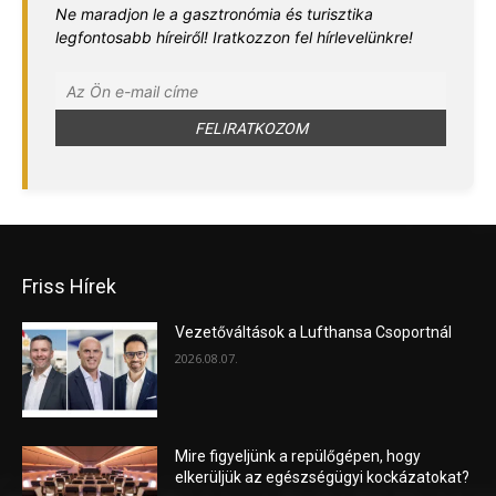
Ne maradjon le a gasztronómia és turisztika
legfontosabb híreiről! Iratkozzon fel hírlevelünkre!
Friss Hírek
Vezetőváltások a Lufthansa Csoportnál
2026.08.07.
Mire figyeljünk a repülőgépen, hogy
elkerüljük az egészségügyi kockázatokat?