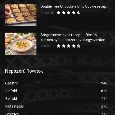
DoubleTree Chocolate Chip Cookie recept
2026.08.05.
Sárgadinnye leves recept – frissítő,
krémes nyári desszertleves egyszerűen
2010.02.19.
Népszerű Rovatok
Gasztro
948
Belföld
649
Belföld
414
Kiutaztatás
375
Fesztivál
312