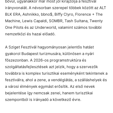
bővül, ugyanakkor már most jól kirajzolja a fesztivál
irányvonalát. A névsorban szerepel többek között az ALT
BLK ERA, Ashnikko, bbno$, Biffy Clyro, Florence + The
Machine, Lewis Capaldi, SOMBR, Tash Sultana, Twenty
One Pilots és az Underworld, valamint számos további
nemzetközi és hazai előadó.
A Sziget Fesztivál hagyományosan jelentős hatást
gyakorol Budapest turizmusára, különösen a nyári
főszezonban. A 2026-os programstruktúra és
szolgáltatásfejlesztések azt jelzik, hogy a szervezők
továbbra is komplex turisztikai eseményként tekintenek a
fesztiválra, ahol a zene, a vendéglátás, a szálláshelyek és
a városi élmények egymást erősítik. Az első nevek
bejelentése így nemcsak zenei, hanem turisztikai
szempontból is irányadó a következő évre.