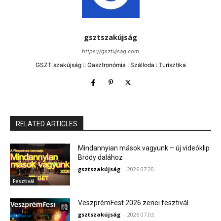
gsztszakújság
https://gsztujsag.com
GSZT szakújság :: Gasztronómia : Szálloda : Turisztika
RELATED ARTICLES
Mindannyian mások vagyunk – új videóklip
Bródy dalához
gsztszakújság
-
2026.07.20.
Fesztivál
VeszprémFest 2026 zenei fesztivál
gsztszakújság
-
2026.07.03.