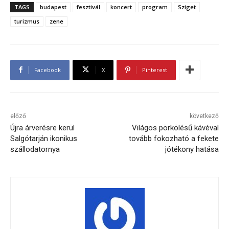
TAGS
budapest
fesztivál
koncert
program
Sziget
turizmus
zene
Facebook
X
Pinterest
előző
következő
Újra árverésre kerül
Világos pörkölésű kávéval
Salgótarján ikonikus
tovább fokozható a fekete
szállodatornya
jótékony hatása