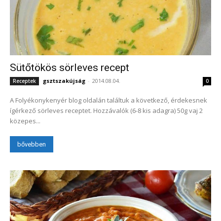
Sütőtökös sörleves recept
gsztszakújság
-
2014.08.04.
Receptek
0
A Folyékonykenyér blog oldalán találtuk a következő, érdekesnek
ígérkező sörleves receptet. Hozzávalók (6-8 kis adagra) 50g vaj 2
közepes...
bővebben