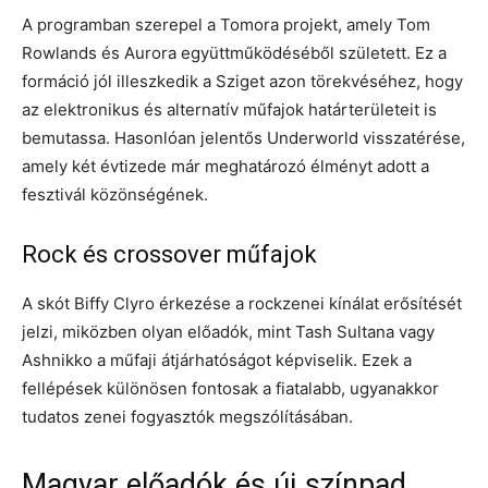
A programban szerepel a Tomora projekt, amely Tom
Rowlands és Aurora együttműködéséből született. Ez a
formáció jól illeszkedik a Sziget azon törekvéséhez, hogy
az elektronikus és alternatív műfajok határterületeit is
bemutassa. Hasonlóan jelentős Underworld visszatérése,
amely két évtizede már meghatározó élményt adott a
fesztivál közönségének.
Rock és crossover műfajok
A skót Biffy Clyro érkezése a rockzenei kínálat erősítését
jelzi, miközben olyan előadók, mint Tash Sultana vagy
Ashnikko a műfaji átjárhatóságot képviselik. Ezek a
fellépések különösen fontosak a fiatalabb, ugyanakkor
tudatos zenei fogyasztók megszólításában.
Magyar előadók és új színpad