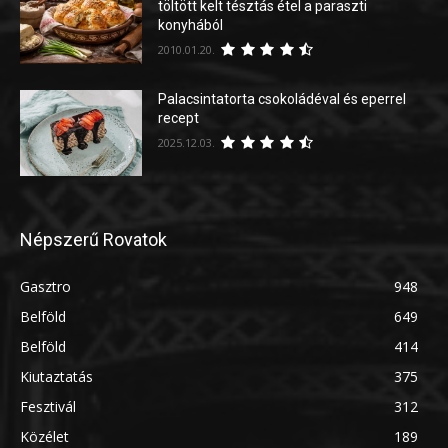
töltött kelt tésztás étel a paraszti
konyhából
2010.01.20.
Palacsintatorta csokoládéval és eperrel
recept
2025.12.03.
Népszerű Rovatok
Gasztro
948
Belföld
649
Belföld
414
Kiutaztatás
375
Fesztivál
312
Közélet
189