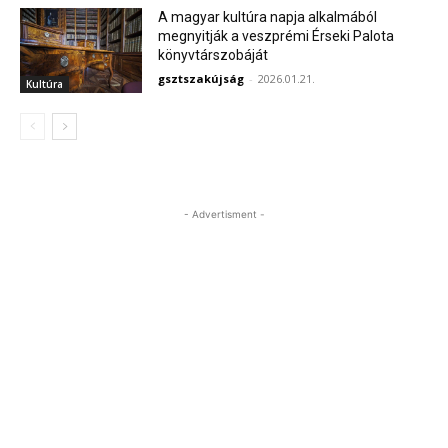
A magyar kultúra napja alkalmából
megnyitják a veszprémi Érseki Palota
könyvtárszobáját
gsztszakújság
-
2026.01.21.
Kultúra
- Advertisment -