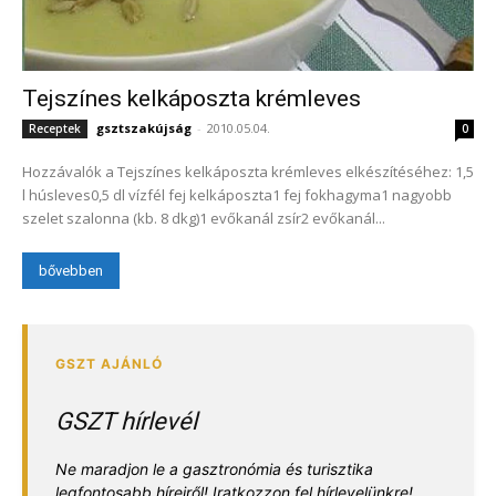
Tejszínes kelkáposzta krémleves
gsztszakújság
-
2010.05.04.
Receptek
0
Hozzávalók a Tejszínes kelkáposzta krémleves elkészítéséhez: 1,5
l húsleves0,5 dl vízfél fej kelkáposzta1 fej fokhagyma1 nagyobb
szelet szalonna (kb. 8 dkg)1 evőkanál zsír2 evőkanál...
bővebben
GSZT hírlevél
Ne maradjon le a gasztronómia és turisztika
legfontosabb híreiről! Iratkozzon fel hírlevelünkre!