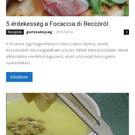
5 érdekesség a Focaccia di Reccóról
gsztszakújság
-
2015.04.14.
Receptek
0
A focaccia egy hagyományos olasz sajtos lepény, amely
évszázadok óta megtalálható a tüzes déliek étkezőasztalán. Mivel
elkészítése rendkívül egyszerű, ezért a közelgő borozgatós
nyárestéken...
bővebben