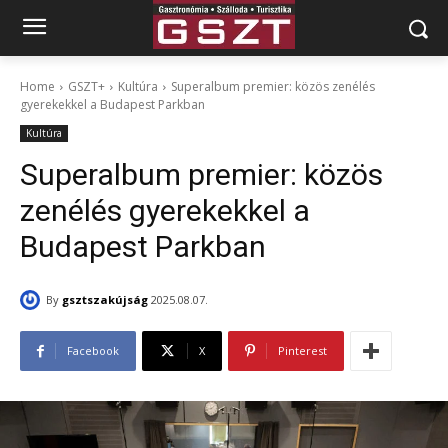
Home
GSZT+
Kultúra
Superalbum premier: közös zenélés
gyerekekkel a Budapest Parkban
Kultúra
Superalbum premier: közös
zenélés gyerekekkel a
Budapest Parkban
By
gsztszakújság
2025.08.07.
Facebook
X
Pinterest