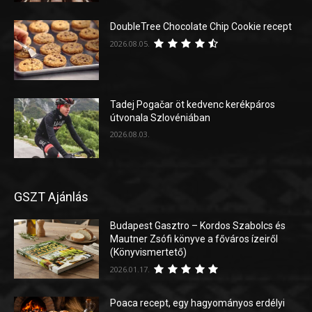
DoubleTree Chocolate Chip Cookie recept
2026.08.05.
Tadej Pogačar öt kedvenc kerékpáros
útvonala Szlovéniában
2026.08.03.
GSZT Ajánlás
Budapest Gasztro – Kordos Szabolcs és
Mautner Zsófi könyve a főváros ízeiről
(Könyvismertető)
2026.01.17.
Poaca recept, egy hagyományos erdélyi