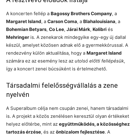
A koncerten fellép a
Bagossy Brothers Company
, a
Margaret Island
, a
Carson Coma
, a
Blahalouisiana
, a
Bohemian Betyars
,
Co Lee
,
Járai Márk
,
Kolibri
és
Mehringer
is. A zenekarok mindegyike egy-egy új dallal
készül, amelyet közösen adnak elő a gyermekkórussal. A
rendezvény külön aktualitása, hogy a
Margaret Island
számára ez az esemény lesz az
utolsó előtti fellépésük
,
így a koncert zenei búcsúként is értelmezhető.
Társadalmi felelősségvállalás a zene
nyelvén
A Superalbum célja nem csupán zenei, hanem társadalmi
is. A projekt a közös zenélésen keresztül olyan értékeket
helyez előtérbe, mint az
együttműködés, a közösséghez
tartozás érzése
, és az
önbizalom fejlesztése
. A