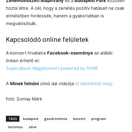
Zeneművészeti Alapítvány
és a
Budapest Park
közösen
hozta létre. A cél, hogy a zenélés pozitív hatásait ne csak
elméletben hirdessék, hanem a gyakorlatban is
megvalósítsák.
Kapcsolódó online felületek
A koncert hivatalos
Facebook-eseménye
az alábbi
linken érhető el:
Superalbum Nagykoncert powered by SPAR
A
Minek felnőni
című dal videója
itt tekinthető meg
.
fotó: Somay Márk
TAGS
budapest
gasztronómia
koncert
program
turizmus
zene