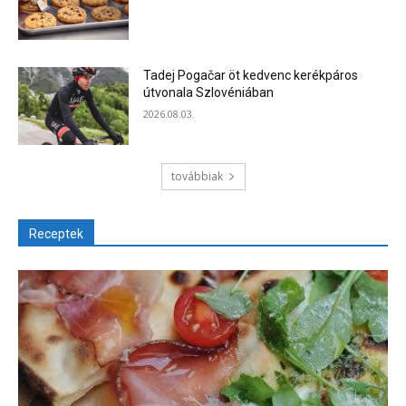
Tadej Pogačar öt kedvenc kerékpáros
útvonala Szlovéniában
2026.08.03.
továbbiak
Receptek