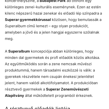
koncerthelyszíne, a
Budapest Park
ad otthont egy
különleges zenei-kulturális eseménynek. Ezen az estén
kilenc népszerű hazai zenekar és előadó lép színpadra a
Superar gyermekkórussal
közösen, hogy bemutassák a
Superalbum
című lemezt – egy olyan produkciót,
amelyben a jövő és a jelen hangjai egyszerre szólalnak
meg.
A
Superalbum
koncepciója abban különleges, hogy
minden dal gyermekek és profi előadók közös alkotása.
Az együttműködés során a zene nemcsak művészi
produktummá, hanem társadalmi eszközzé is válik: a
gyerekek részvétele nem csupán énekesi jelenlétet
jelent, hanem valódi alkotófolyamatot. A produkcióban
résztvevő gyermekek a
Superar Zeneművészeti
Alapítvány
által működtetett programból érkeznek.
A résztvevő előadók listája