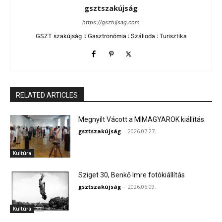
gsztszakújság
https://gsztujsag.com
GSZT szakújság :: Gasztronómia : Szálloda : Turisztika
RELATED ARTICLES
Megnyílt Vácott a MIMAGYAROK kiállítás
gsztszakújság
-
2026.07.27.
Kultúra
Sziget 30, Benkő Imre fotókiállítás
gsztszakújság
-
2026.06.09.
Kultúra