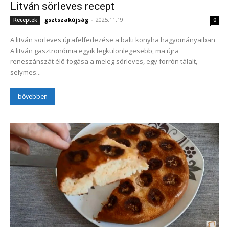
Litván sörleves recept
gsztszakújság
-
2025.11.19.
Receptek
0
A litván sörleves újrafelfedezése a balti konyha hagyományaiban
A litván gasztronómia egyik legkülönlegesebb, ma újra
reneszánszát élő fogása a meleg sörleves, egy forrón tálalt,
selymes...
bővebben