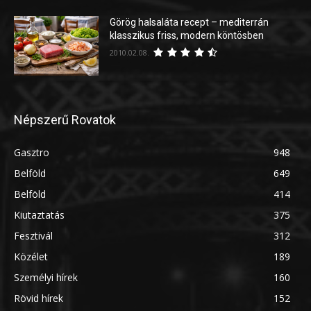
Görög halsaláta recept – mediterrán
klasszikus friss, modern köntösben
2010.02.08.
Népszerű Rovatok
Gasztro
948
Belföld
649
Belföld
414
Kiutaztatás
375
Fesztivál
312
Közélet
189
Személyi hírek
160
Rövid hírek
152