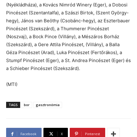
(Nyékládháza), a Kovács Nimród Winery (Eger), a Dobosi
Pincészet (Szentantalfa), a Szászi Birtok, (Szent György-
hegy), János van Beöthy (Csobánc-hegy), az Eszterbauer
Pincészet (Szekszárd), a Thummerer Pincészet
(Noszvaj), a Bock Pince (Villány), a Mészáros Borház
(Szekszárd), a Gere Attila Pincészet, (Villány), a Balla
Géza Pincészet (Arad), Luka Pincészet (Fertőrákos), a
Stumpf Pincészet (Eger), a St. Andrea Pincészet (Eger) és
a Schieber Pincészet (Szekszárd).
(MTI)
TAGS
bor
gasztronómia
Facebook
X
Pinterest