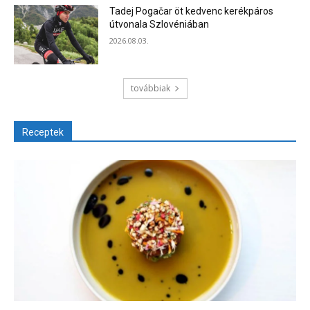
Tadej Pogačar öt kedvenc kerékpáros
útvonala Szlovéniában
2026.08.03.
továbbiak
Receptek