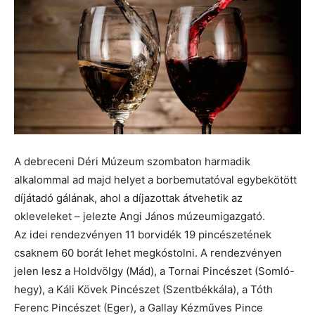
A debreceni Déri Múzeum szombaton harmadik
alkalommal ad majd helyet a borbemutatóval egybekötött
díjátadó gálának, ahol a díjazottak átvehetik az
okleveleket – jelezte Angi János múzeumigazgató.
Az idei rendezvényen 11 borvidék 19 pincészetének
csaknem 60 borát lehet megkóstolni. A rendezvényen
jelen lesz a Holdvölgy (Mád), a Tornai Pincészet (Somló-
hegy), a Káli Kövek Pincészet (Szentbékkála), a Tóth
Ferenc Pincészet (Eger), a Gallay Kézműves Pince