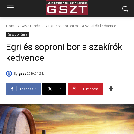
Home
Gasztronómia
Egri és soproni bor a szakírók kedvence
Gasztronómia
Egri és soproni bor a szakírók
kedvence
By
gszt
2019.01.24.
Facebook
X
Pinterest