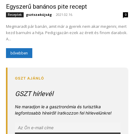
Egyszerű banános pite recept
gsztszakújság
-
2021.02.16.
Receptek
0
Megmaradt pár banán, amit már a gyerek nem akar megenni, mert
kezd barnulni a héja. Pedig igazán ezek az érett és finom darabok.
A...
bővebben
GSZT hírlevél
Ne maradjon le a gasztronómia és turisztika
legfontosabb híreiről! Iratkozzon fel hírlevelünkre!