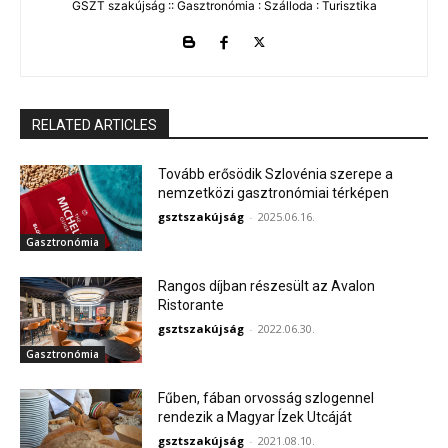
GSZT szakújság :: Gasztronómia : Szálloda : Turisztika
RELATED ARTICLES
Tovább erősödik Szlovénia szerepe a
nemzetközi gasztronómiai térképen
gsztszakújság
-
2025.06.16.
Gasztronómia
Rangos díjban részesült az Avalon
Ristorante
gsztszakújság
-
2022.06.30.
Gasztronómia
Fűben, fában orvosság szlogennel
rendezik a Magyar Ízek Utcáját
gsztszakújság
-
2021.08.10.