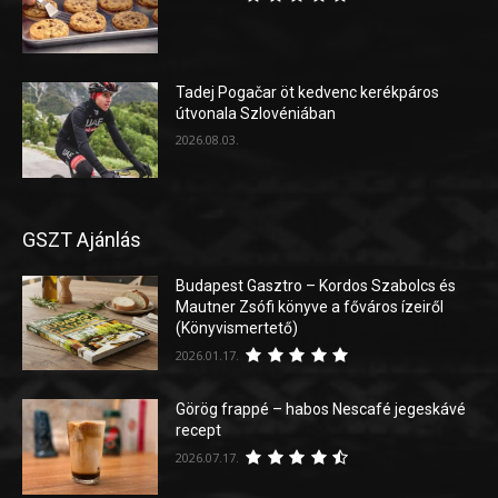
Tadej Pogačar öt kedvenc kerékpáros
útvonala Szlovéniában
2026.08.03.
GSZT Ajánlás
Budapest Gasztro – Kordos Szabolcs és
Mautner Zsófi könyve a főváros ízeiről
(Könyvismertető)
2026.01.17.
Görög frappé – habos Nescafé jegeskávé
recept
2026.07.17.