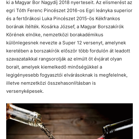
ki a Magyar Bor Nagydíj 2018 nyerteseit. Az elismerést az
egri Tóth Ferenc Pincészet 2016-os Egri leányka superior
és a fertőrákosi Luka Pincészet 2015-ös Kékfrankos
borának ítélték. Kosárka József, a Magyar Borszakírók
Körének elnöke, nemzetközi borakadémikus
különlegesnek nevezte a Super 12 versenyt, amelynek
keretében a borszakírók először több fordulón át leadott
szavazataikkal rangsorolják az elmúlt öt évjárat olyan
borait, amelyek kiemelkedő minőségükkel a
legigényesebb fogyasztói elvárásoknak is megfelelnek,
illetve nemzetközi összehasonlításban is
versenyképesek.