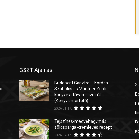
GSZT Ajánlás
N
Budapest Gasztro – Kordos
G
yi
Szabolcs és Mautner Zsófi
Be
könyve a főváros ízeiről
(Könyvismertető)
Be
2026.01.17.
Ki
Tejszínes-medvehagymás
Fe
zöldspárga-krémleves recept
Kö
2026.04.17.