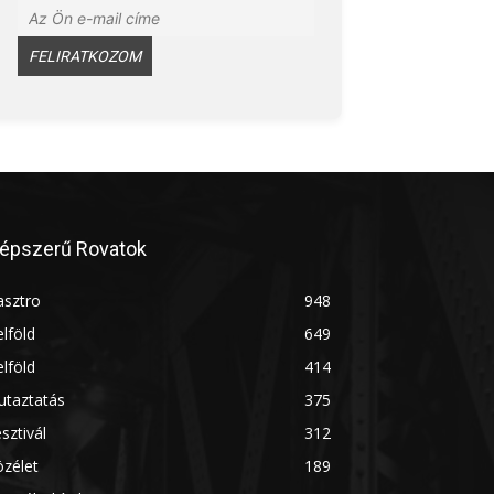
épszerű Rovatok
asztro
948
lföld
649
lföld
414
utaztatás
375
sztivál
312
zélet
189