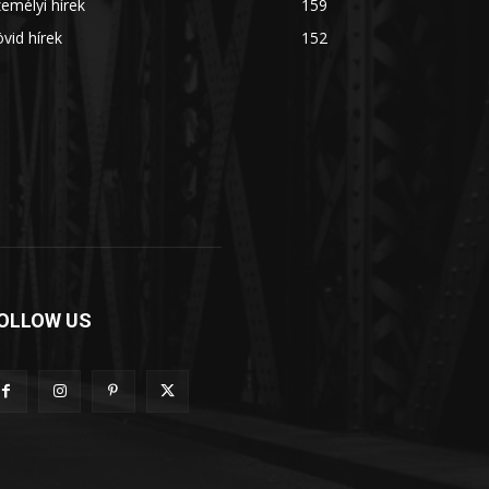
emélyi hírek
159
vid hírek
152
OLLOW US