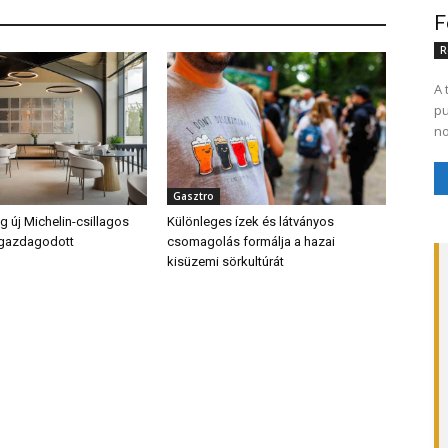
F
R
A 
pu
no
Gasztro
 új Michelin-csillagos
Különleges ízek és látványos
 gazdagodott
csomagolás formálja a hazai
kisüzemi sörkultúrát