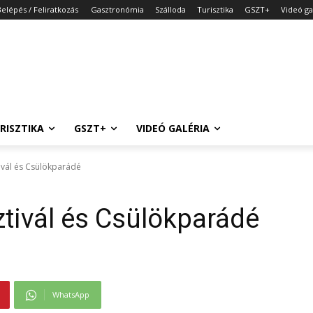
Belépés / Feliratkozás
Gasztronómia
Szálloda
Turisztika
GSZT+
Videó ga
RISZTIKA
GSZT+
VIDEÓ GALÉRIA
tivál és Csülökparádé
ztivál és Csülökparádé
WhatsApp