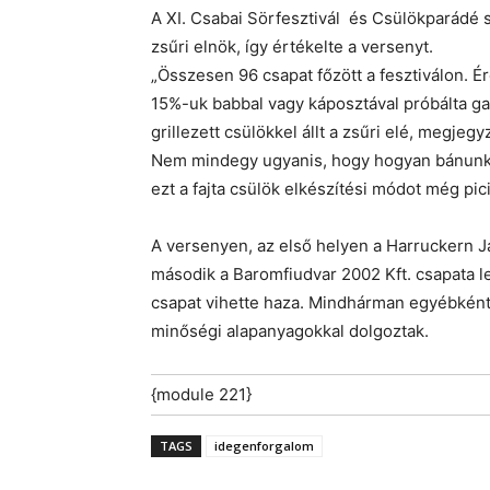
A XI. Csabai Sörfesztivál és Csülökparádé 
zsűri elnök, így értékelte a versenyt.
„Összesen 96 csapat főzött a fesztiválon. É
15%-uk babbal vagy káposztával próbálta gazd
grillezett csülökkel állt a zsűri elé, megje
Nem mindegy ugyanis, hogy hogyan bánunk a
ezt a fajta csülök elkészítési módot még pic
A versenyen, az első helyen a Harruckern J
második a Baromfiudvar 2002 Kft. csapata le
csapat vihette haza. Mindhárman egyébként p
minőségi alapanyagokkal dolgoztak.
{module 221}
TAGS
idegenforgalom