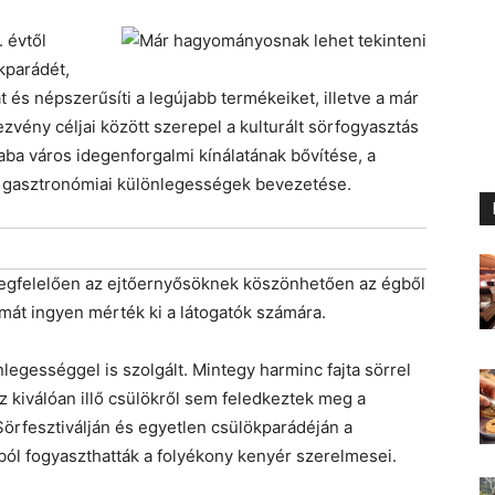
 évtől
kparádét,
és népszerűsíti a legújabb termékeiket, illetve a már
zvény céljai között szerepel a kulturált sörfogyasztás
a város idegenforgalmi kínálatának bővítése, a
t gasztronómiai különlegességek bevezetése.
egfelelően az ejtőernyősöknek köszönhetően az égből
lmát ingyen mérték ki a látogatók számára.
legességgel is szolgált. Mintegy harminc fajta sörrel
 kiválóan illő csülökről sem feledkeztek meg a
örfesztiválján és egyetlen csülökparádéján a
ból fogyaszthatták a folyékony kenyér szerelmesei.