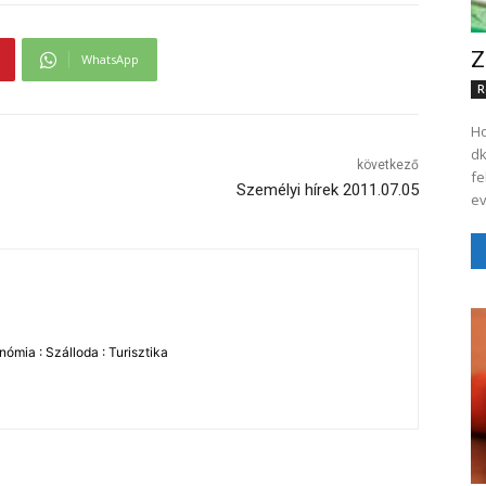
Z
WhatsApp
R
Ho
dk
következő
fe
Személyi hírek 2011.07.05
ev
ómia : Szálloda : Turisztika