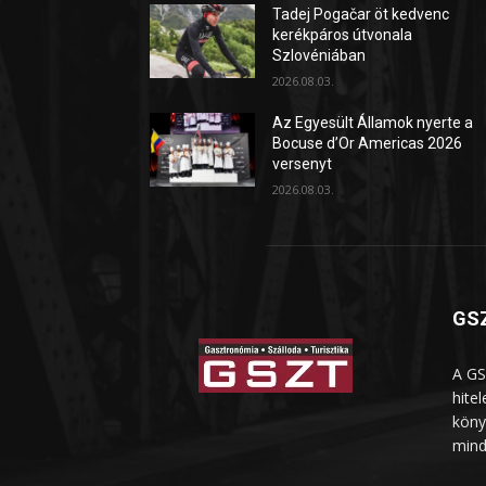
Tadej Pogačar öt kedvenc
kerékpáros útvonala
Szlovéniában
2026.08.03.
Az Egyesült Államok nyerte a
Bocuse d’Or Americas 2026
versenyt
2026.08.03.
GSZ
A GS
hite
köny
mind