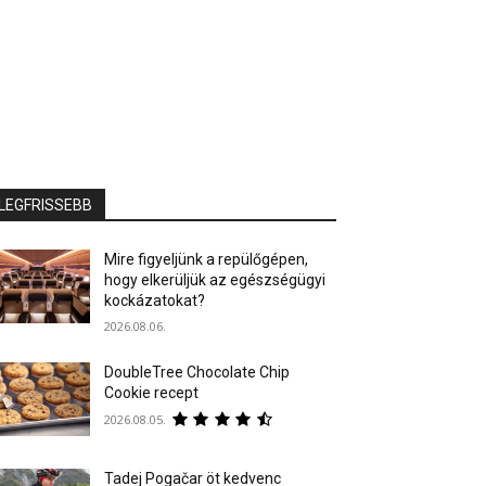
LEGFRISSEBB
Mire figyeljünk a repülőgépen,
hogy elkerüljük az egészségügyi
kockázatokat?
2026.08.06.
DoubleTree Chocolate Chip
Cookie recept
2026.08.05.
Tadej Pogačar öt kedvenc