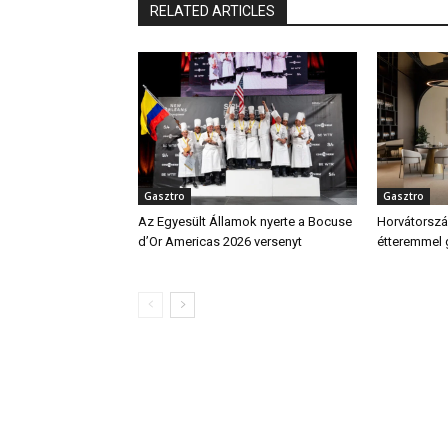
RELATED ARTICLES
Gasztro
Gasztro
Az Egyesült Államok nyerte a Bocuse
Horvátország
d’Or Americas 2026 versenyt
étteremmel