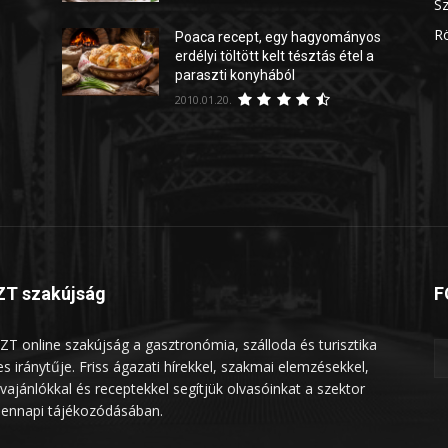
Sz
Rö
Poaca recept, egy hagyományos
erdélyi töltött kelt tésztás étel a
paraszti konyhából
2010.01.20.
T szakújság
F
ZT online szakújság a gasztronómia, szálloda és turisztika
les iránytűje. Friss ágazati hírekkel, szakmai elemzésekkel,
vajánlókkal és receptekkel segítjük olvasóinkat a szektor
ennapi tájékozódásában.