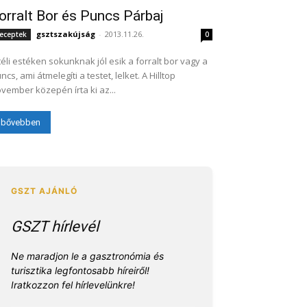
orralt Bor és Puncs Párbaj
gsztszakújság
-
2013.11.26.
eceptek
0
téli estéken sokunknak jól esik a forralt bor vagy a
ncs, ami átmelegíti a testet, lelket. A Hilltop
vember közepén írta ki az...
bővebben
GSZT hírlevél
Ne maradjon le a gasztronómia és
turisztika legfontosabb híreiről!
Iratkozzon fel hírlevelünkre!