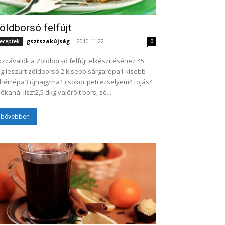
öldborsó felfújt
gsztszakújság
-
2010.11.22.
eceptek
0
zzávalók a Zöldborsó felfújt elkészítéséhez 45
g leszűrt zöldborsó 2 kisebb sárgarépa1 kisebb
hérrépa3 újhagyma1 csokor petrezselyem4 tojás4
őkanál liszt2,5 dkg vajőrölt bors, só...
bővebben