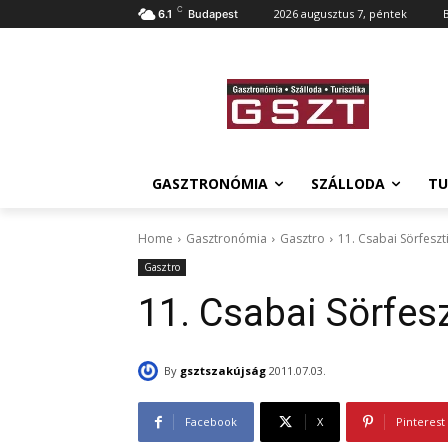
C
2026 augusztus 7, péntek
6.1
Budapest
GASZTRONÓMIA
SZÁLLODA
TU
Home
Gasztronómia
Gasztro
11. Csabai Sörfesz
Gasztro
11. Csabai Sörfes
By
gsztszakújság
2011.07.03.
Facebook
X
Pinterest