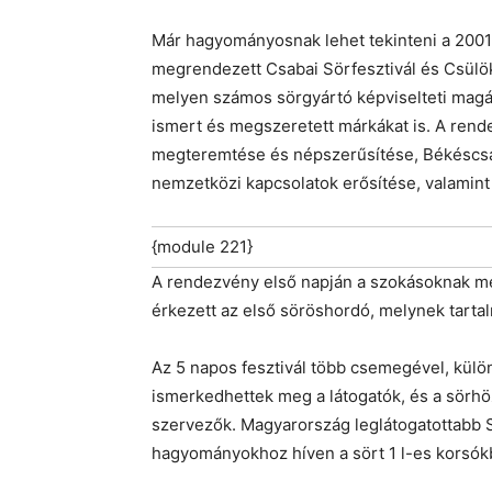
Már hagyományosnak lehet tekinteni a 2001.
megrendezett Csabai Sörfesztivál és Csülö
melyen számos sörgyártó képviselteti magát 
ismert és megszeretett márkákat is. A rende
megteremtése és népszerűsítése, Békéscsab
nemzetközi kapcsolatok erősítése, valamin
{module 221}
A rendezvény első napján a szokásoknak m
érkezett az első söröshordó, melynek tarta
Az 5 napos fesztivál több csemegével, külön
ismerkedhettek meg a látogatók, és a sörhöz
szervezők. Magyarország leglátogatottabb S
hagyományokhoz híven a sört 1 l-es korsók