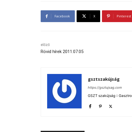
Facebook
X
Pinterest
előző
Rövid hírek 2011.07.05
gsztszakújság
https://gsztujsag.com
GSZT szakújság :: Gasztron