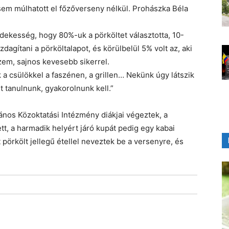
sem múlhatott el főzőverseny nélkül. Prohászka Béla
rdekesség, hogy 80%-uk a pörköltet választotta, 10-
agítani a pörköltalapot, és körülbelül 5% volt az, aki
gyzem, sajnos kevesebb sikerrel.
 csülökkel a faszénen, a grillen… Nekünk úgy látszik
it tanulnunk, gyakorolnunk kell.”
ános Közoktatási Intézmény diákjai végeztek, a
tt, a harmadik helyért járó kupát pedig egy kabai
örkölt jellegű étellel neveztek be a versenyre, és