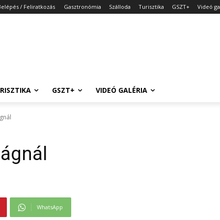
Belépés / Feliratkozás
Gasztronómia
Szálloda
Turisztika
GSZT+
Videó ga
RISZTIKA
GSZT+
VIDEÓ GALÉRIA
gnál
lágnál
WhatsApp