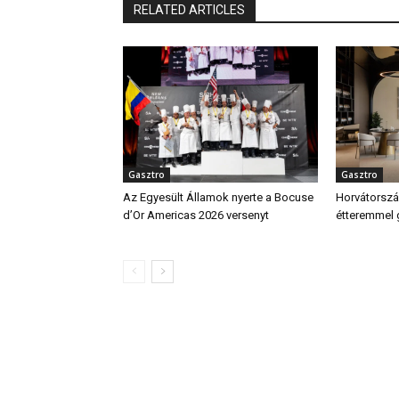
RELATED ARTICLES
Gasztro
Gasztro
Az Egyesült Államok nyerte a Bocuse
Horvátország
d’Or Americas 2026 versenyt
étteremmel