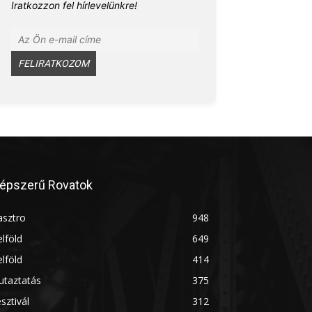
Iratkozzon fel hírlevelünkre!
épszerű Rovatok
asztro
948
lföld
649
lföld
414
utaztatás
375
sztivál
312