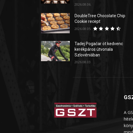
2026.08.06.
DoubleTree Chocolate Chip
Cookie recept
2026.08.05.
Tadej Pogačar öt kedvenc
kerékpáros útvonala
Szlovéniában
2026.08.03.
GSZ
A GS
hite
köny
mind