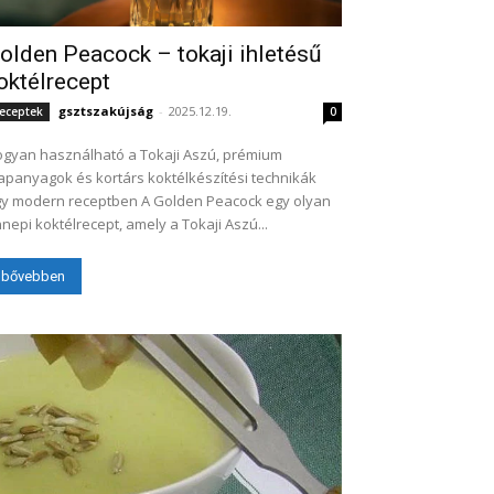
olden Peacock – tokaji ihletésű
oktélrecept
gsztszakújság
-
2025.12.19.
eceptek
0
gyan használható a Tokaji Aszú, prémium
apanyagok és kortárs koktélkészítési technikák
modern receptben A Golden Peacock egy olyan
nepi koktélrecept, amely a Tokaji Aszú...
bővebben