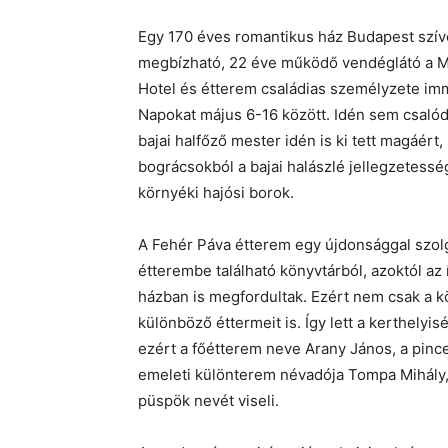
Egy 170 éves romantikus ház Budapest szív
megbízható, 22 éve működő vendéglátó a Ma
Hotel és étterem családias személyzete imm
Napokat május 6-16 között. Idén sem csalód
bajai halfőző mester idén is ki tett magáért
bográcsokból a bajai halászlé jellegzetessé
környéki hajósi borok.
A Fehér Páva étterem egy újdonsággal szolg
étterembe található könyvtárból, azoktól az
házban is megfordultak. Ezért nem csak a k
különböző éttermeit is. Így lett a kerthelyis
ezért a főétterem neve Arany János, a pinc
emeleti különterem névadója Tompa Mihály, 
püspök nevét viseli.