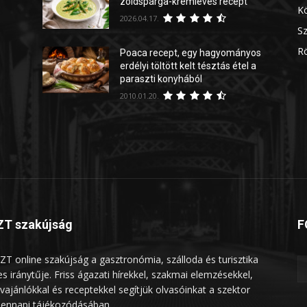
zöldspárga-krémleves recept
Kö
2026.04.17.
Sz
Rö
Poaca recept, egy hagyományos
erdélyi töltött kelt tésztás étel a
paraszti konyhából
2010.01.20.
T szakújság
F
ZT online szakújság a gasztronómia, szálloda és turisztika
les iránytűje. Friss ágazati hírekkel, szakmai elemzésekkel,
vajánlókkal és receptekkel segítjük olvasóinkat a szektor
ennapi tájékozódásában.