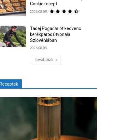
Cookie recept
2026.08.05.
Tadej Pogačar öt kedvenc
kerékpáros útvonala
Szlovéniában
2026.08.03.
továbbiak
Receptek