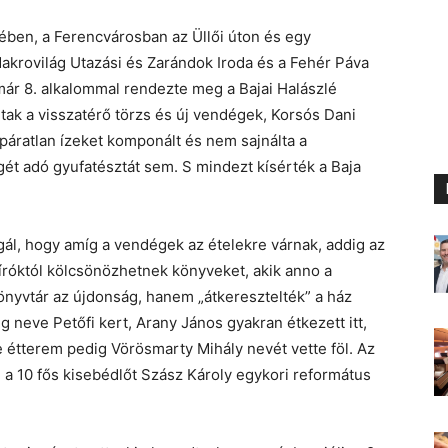
ében, a Ferencvárosban az Üllői úton és egy
krovilág Utazási és Zarándok Iroda és a Fehér Páva
ár 8. alkalommal rendezte meg a Bajai Halászlé
tak a visszatérő törzs és új vendégek, Korsós Dani
, páratlan ízeket komponált és nem sajnálta a
gét adó gyufatésztát sem. S mindezt kísérték a Baja
ál, hogy amíg a vendégek az ételekre várnak, addig az
 íróktól kölcsönözhetnek könyveket, akik anno a
önyvtár az újdonság, hanem „átkeresztelték” a ház
ég neve Petőfi kert, Arany János gyakran étkezett itt,
e étterem pedig Vörösmarty Mihály nevét vette föl. Az
a 10 fős kisebédlőt Szász Károly egykori református