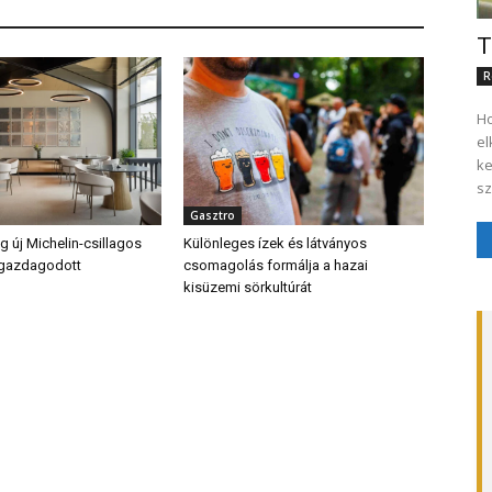
T
R
Ho
el
ke
sz
Gasztro
 új Michelin-csillagos
Különleges ízek és látványos
 gazdagodott
csomagolás formálja a hazai
kisüzemi sörkultúrát