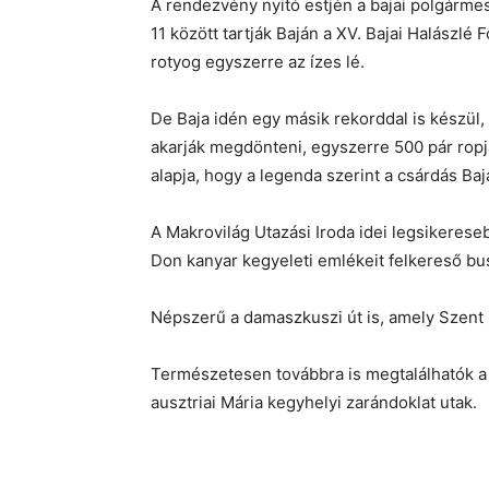
A rendezvény nyitó estjén a bajai polgármest
11 között tartják Baján a XV. Bajai Halászl
rotyog egyszerre az ízes lé.
De Baja idén egy másik rekorddal is készül
akarják megdönteni, egyszerre 500 pár ropj
alapja, hogy a legenda szerint a csárdás Bajá
A Makrovilág Utazási Iroda idei legsikereseb
Don kanyar kegyeleti emlékeit felkereső bu
Népszerű a damaszkuszi út is, amely Szent Pá
Természetesen továbbra is megtalálhatók a 
ausztriai Mária kegyhelyi zarándoklat utak.