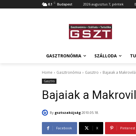
C
2026 augusztus 7, péntek
6.1
Budapest
GASZTRONÓMIA
SZÁLLODA
TU
Home
Gasztronómia
Gasztro
Bajaiak a Makrovilá
Gasztro
Bajaiak a Makrovi
By
gsztszakújság
2010.05.18.
Facebook
X
Pinterest