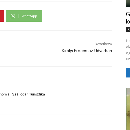
G
WhatsApp
k
R
Ho
következő
al
Királyi Fröccs az Udvarban
egy 
ün
ómia : Szálloda : Turisztika