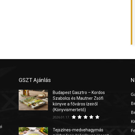
GSZT Ajánlás
N
Budapest Gasztro – Kordos
G
Szabolcs és Mautner Zsófi
Be
könyve a főváros ízeiről
(Könyvismertető)
Be
2026.01.17.
Ki
yi
Tejszínes-medvehagymás
Fe