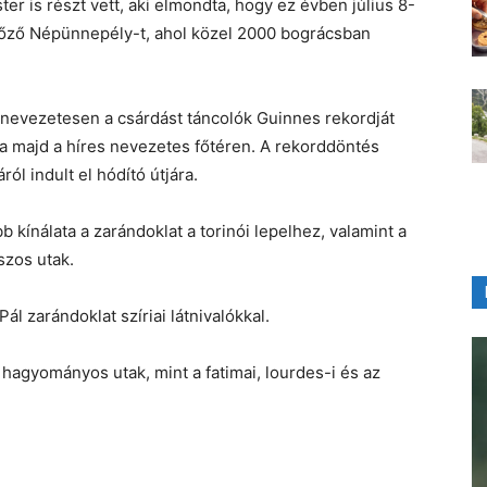
er is részt vett, aki elmondta, hogy ez évben július 8-
é Főző Népünnepély-t, ahol közel 2000 bográcsban
, nevezetesen a csárdást táncolók Guinnes rekordját
a majd a híres nevezetes főtéren. A rekorddöntés
ról indult el hódító útjára.
b kínálata a zarándoklat a torinói lepelhez, valamint a
szos utak.
l zarándoklat szíriai látnivalókkal.
hagyományos utak, mint a fatimai, lourdes-i és az