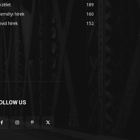
zélet
189
emélyi hírek
160
vid hírek
152
OLLOW US