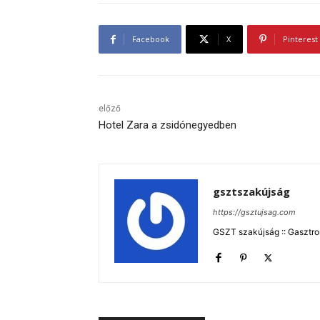
Facebook
X
Pinterest
előző
Hotel Zara a zsidónegyedben
gsztszakújság
https://gsztujsag.com
GSZT szakújság :: Gasztron