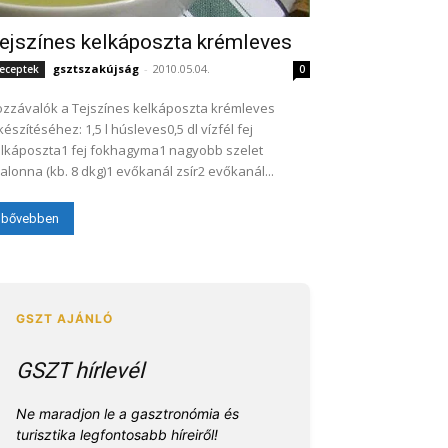
ejszínes kelkáposzta krémleves
gsztszakújság
-
2010.05.04.
eceptek
0
zzávalók a Tejszínes kelkáposzta krémleves
készítéséhez: 1,5 l húsleves0,5 dl vízfél fej
lkáposzta1 fej fokhagyma1 nagyobb szelet
alonna (kb. 8 dkg)1 evőkanál zsír2 evőkanál...
bővebben
GSZT hírlevél
Ne maradjon le a gasztronómia és
turisztika legfontosabb híreiről!