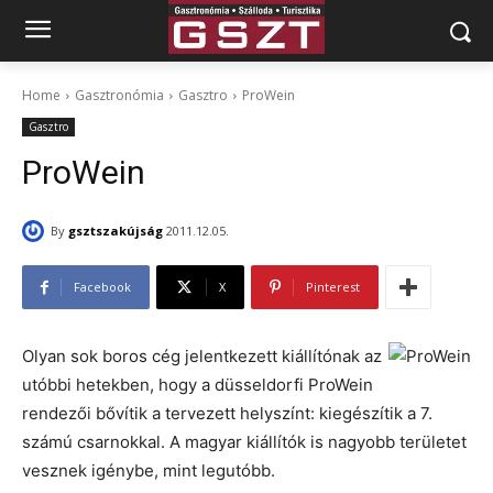
Home
Gasztronómia
Gasztro
ProWein
Gasztro
ProWein
By
gsztszakújság
2011.12.05.
Facebook
X
Pinterest
Olyan sok boros cég jelentkezett kiállítónak az
utóbbi hetekben, hogy a düsseldorfi ProWein
rendezői bővítik a tervezett helyszínt: kiegészítik a 7.
számú csarnokkal. A magyar kiállítók is nagyobb területet
vesznek igénybe, mint legutóbb.