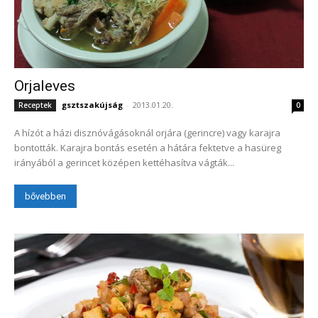
Orjaleves
gsztszakújság
-
2013.01.20.
Receptek
0
A hízót a házi disznóvágásoknál orjára (gerincre) vagy karajra
bontották. Karajra bontás esetén a hátára fektetve a hasüreg
irányából a gerincet középen kettéhasítva vágták...
bővebben