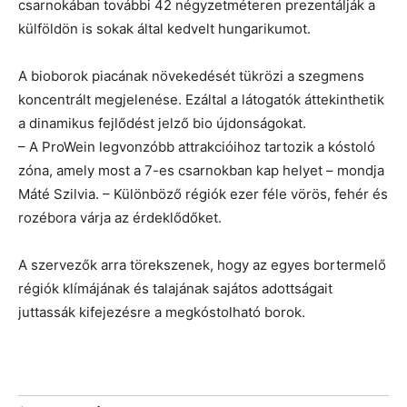
csarnokában további 42 négyzetméteren prezentálják a
külföldön is sokak által kedvelt hungarikumot.
A bioborok piacának növekedését tükrözi a szegmens
koncentrált megjelenése. Ezáltal a látogatók áttekinthetik
a dinamikus fejlődést jelző bio újdonságokat.
– A ProWein legvonzóbb attrakcióihoz tartozik a kóstoló
zóna, amely most a 7-es csarnokban kap helyet – mondja
Máté Szilvia. – Különböző régiók ezer féle vörös, fehér és
rozébora várja az érdeklődőket.
A szervezők arra törekszenek, hogy az egyes bortermelő
régiók klímájának és talajának sajátos adottságait
juttassák kifejezésre a megkóstolható borok.