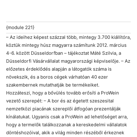
{module 221}
– Az ideihez képest százzal több, mintegy 3.700 kiállítóra,
köztük mintegy húsz magyarra számítunk 2012. március
4-6. között Düsseldorfban – tájékoztat Máté Szilvia, a
Düsseldorfi Vásárvállalat magyarországi képviselője. – Az
előzetes érdeklődés alapján a látogatók száma is
növekszik, és a boros cégek várhatóan 40 ezer
szakembernek mutathatják be termékeiket.
Hozzáteszi, hogy a bővülés tovább erősíti a ProWein
vezető szerepét: – A bor és az égetett szeszesital
nemzetközi piacának szereplői átfogóan prezentálják
kínálatukat. Ugyanis csak a ProWein ad lehetőséget arra,
hogy a termelők találkozzanak a kereskedelmi vállalatok
döntéshozóival, akik a világ minden részéből érkeznek