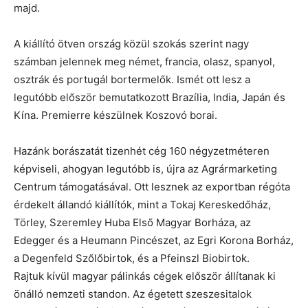
majd.
A kiállító ötven ország közül szokás szerint nagy
számban jelennek meg német, francia, olasz, spanyol,
osztrák és portugál bortermelők. Ismét ott lesz a
legutóbb először bemutatkozott Brazília, India, Japán és
Kína. Premierre készülnek Koszovó borai.
Hazánk borászatát tizenhét cég 160 négyzetméteren
képviseli, ahogyan legutóbb is, újra az Agrármarketing
Centrum támogatásával. Ott lesznek az exportban régóta
érdekelt állandó kiállítók, mint a Tokaj Kereskedőház,
Törley, Szeremley Huba Első Magyar Borháza, az
Edegger és a Heumann Pincészet, az Egri Korona Borház,
a Degenfeld Szőlőbirtok, és a Pfeinszl Biobirtok.
Rajtuk kívül magyar pálinkás cégek először állítanak ki
önálló nemzeti standon. Az égetett szeszesitalok