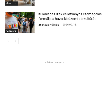
Gasztro
Különleges ízek és látványos csomagolás
formálja a hazai kisüzemi sörkultúrát
gsztszakújság
-
2026.07.14.
Gasztro
- Advertisment -