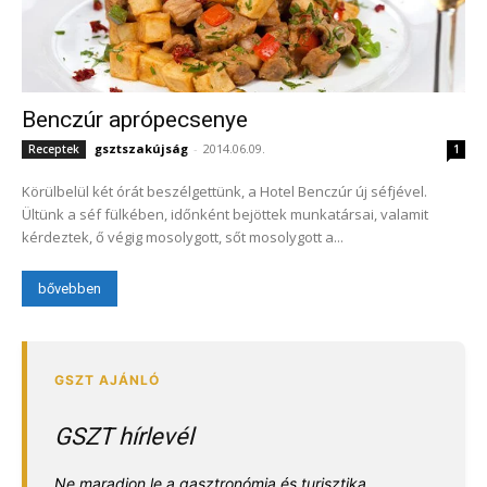
Benczúr aprópecsenye
gsztszakújság
-
2014.06.09.
Receptek
1
Körülbelül két órát beszélgettünk, a Hotel Benczúr új séfjével.
Ültünk a séf fülkében, időnként bejöttek munkatársai, valamit
kérdeztek, ő végig mosolygott, sőt mosolygott a...
bővebben
GSZT hírlevél
Ne maradjon le a gasztronómia és turisztika