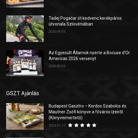
Tadej Pogačar öt kedvenc kerékpáros
útvonala Szlovéniában
2026.08.03.
Az Egyesült Államok nyerte a Bocuse d’Or
Americas 2026 versenyt
2026.08.03.
GSZT Ajánlás
Budapest Gasztro – Kordos Szabolcs és
Mautner Zsófi könyve a főváros ízeiről
(Könyvismertető)
2026.01.17.