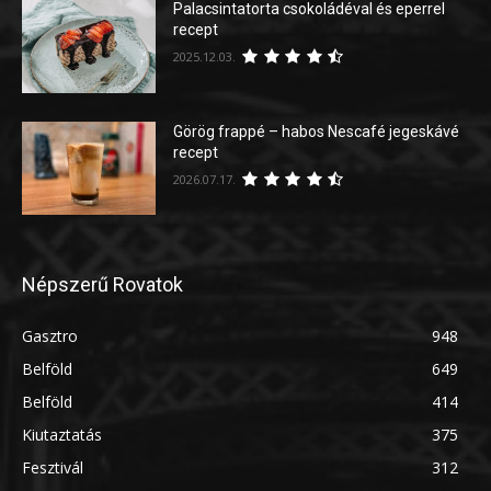
Palacsintatorta csokoládéval és eperrel
recept
2025.12.03.
Görög frappé – habos Nescafé jegeskávé
recept
2026.07.17.
Népszerű Rovatok
Gasztro
948
Belföld
649
Belföld
414
Kiutaztatás
375
Fesztivál
312