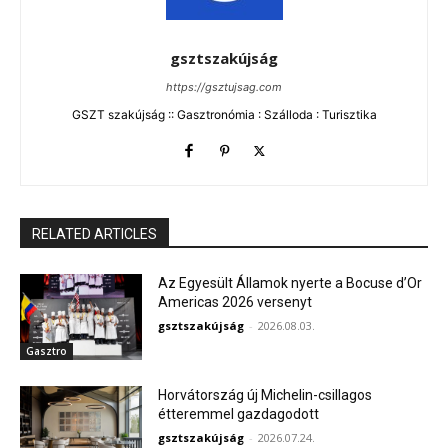
gsztszakújság
https://gsztujsag.com
GSZT szakújság :: Gasztronómia : Szálloda : Turisztika
RELATED ARTICLES
Az Egyesült Államok nyerte a Bocuse d’Or
Americas 2026 versenyt
gsztszakújság
-
2026.08.03.
Gasztro
Horvátország új Michelin-csillagos
étteremmel gazdagodott
gsztszakújság
-
2026.07.24.