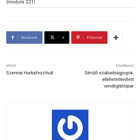
{module 221}
Facebook
X
Pinterest
előző
következő
Szennai Hurkafesztivál
Sérülő szabadságjogok,
ellehetetlenített
vendéglátóipar