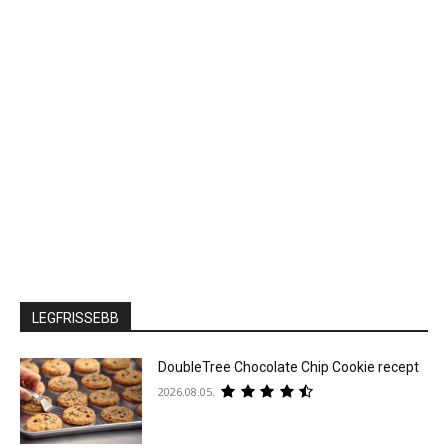
LEGFRISSEBB
DoubleTree Chocolate Chip Cookie recept
2026.08.05.