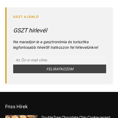
GSZT hírlevél
Ne maradjon le a gasztronómia és turisztika
legfontosabb híreiről! Iratkozzon fel hírlevelünkre!
Friss Hírek
DoubleTree Chocolate Chip Cookie recept