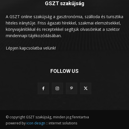
GSZT szakújság
A GSZT online szakújság a gasztronómia, szálloda és turisztika
hiteles iránytűje. Friss ágazati hírekkel, szakmai elemzésekkel,
könyvajánlókkal és receptekkel segítjük olvasóinkat a szektor
mindennapi tájékozódásában.
Lépjen kapcsolatba velünk!
FOLLOW US
© copyright GSZT szakújság, minden jog fenntartva
powered by
icon design
:: internet solutions