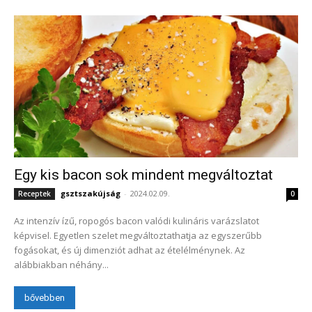
Egy kis bacon sok mindent megváltoztat
gsztszakújság
-
2024.02.09.
Receptek
0
Az intenzív ízű, ropogós bacon valódi kulináris varázslatot
képvisel. Egyetlen szelet megváltoztathatja az egyszerűbb
fogásokat, és új dimenziót adhat az ételélménynek. Az
alábbiakban néhány...
bővebben