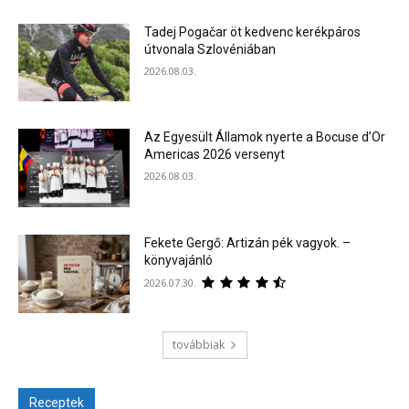
Tadej Pogačar öt kedvenc kerékpáros
útvonala Szlovéniában
2026.08.03.
Az Egyesült Államok nyerte a Bocuse d’Or
Americas 2026 versenyt
2026.08.03.
Fekete Gergő: Artizán pék vagyok. –
könyvajánló
2026.07.30.
továbbiak
Receptek