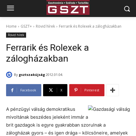
Home
GSZT+
Rövid hírek
Ferrarik és Rolexek a zálogházakban
Rövid hírek
Ferrarik és Rolexek a
zálogházakban
By
gsztszakújság
2012.01.04.
Facebook
X
Pinterest
A pénzügyi válság demokratikus
mivoltának beszédes jeleként immár a
brit gazdagok is egyre gyakrabban szorulnak a
zálogházak gyors – és igen drága – kölcsöneire, amelyek