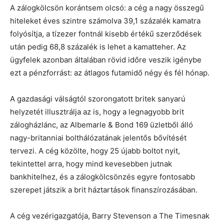
A zálogkölcsön korántsem olcsó: a cég a nagy összegű
hiteleket éves szintre számolva 39,1 százalék kamatra
folyósítja, a tízezer fontnál kisebb értékű szerződések
után pedig 68,8 százalék is lehet a kamatteher. Az
ügyfelek azonban általában rövid időre veszik igénybe
ezt a pénzforrást: az átlagos futamidő négy és fél hónap.
A gazdasági válságtól szorongatott britek sanyarú
helyzetét illusztrálja az is, hogy a legnagyobb brit
zálogházlánc, az Albemarle & Bond 169 üzletből álló
nagy-britanniai bolthálózatának jelentős bővítését
tervezi. A cég közölte, hogy 25 újabb boltot nyit,
tekintettel arra, hogy mind kevesebben jutnak
bankhitelhez, és a zálogkölcsönzés egyre fontosabb
szerepet játszik a brit háztartások finanszírozásában.
A cég vezérigazgatója, Barry Stevenson a The Timesnak