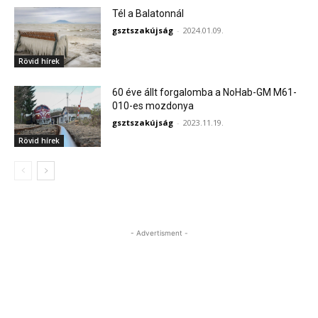
Tél a Balatonnál
gsztszakújság
-
2024.01.09.
Rövid hírek
60 éve állt forgalomba a NoHab-GM M61-
010-es mozdonya
gsztszakújság
-
2023.11.19.
Rövid hírek
- Advertisment -