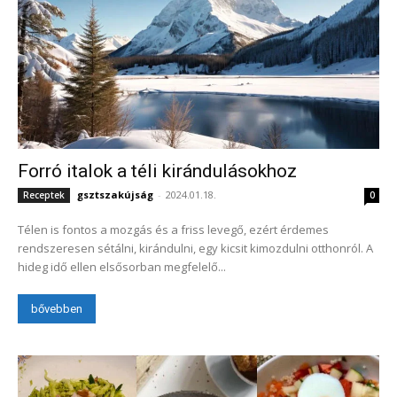
Forró italok a téli kirándulásokhoz
gsztszakújság
-
2024.01.18.
Receptek
0
Télen is fontos a mozgás és a friss levegő, ezért érdemes
rendszeresen sétálni, kirándulni, egy kicsit kimozdulni otthonról. A
hideg idő ellen elsősorban megfelelő...
bővebben