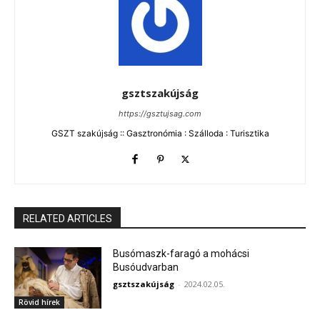
gsztszakújság
https://gsztujsag.com
GSZT szakújság :: Gasztronómia : Szálloda : Turisztika
RELATED ARTICLES
Busómaszk-faragó a mohácsi
Busóudvarban
gsztszakújság
-
2024.02.05.
Rövid hírek