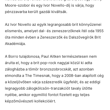
Moore-szobor és egy Ivor Novello-díj is várja, hogy
pénzzavarba került gazdái kiváltsák.
Az Ivor Novello az egyik legrangosabb brit könnyűzenei
elismerés, amelyet dal- és zeneszerzőknek ítél oda 1955
óta minden évben a Zeneszerzők és Dalszövegírók Brit
Akadémiája.
A Borro tulajdonosa, Paul Aitken természetesen nem
árulta el, hogy a brit pop-rock nagyjai közül ki adta
zálogházba a tömör bronzszobrocskát, azt azonban
elmondta a The Timesnak, hogy a 2008-ban alapított cég
a közeljövőben várja százezredik ügyfelét, és az eddigi
legnagyobb zálogkölcsön-tranzakciót tavaly ütötte
nyélbe, amikor egymillió fontot fizetett egy teljes
képzőművészeti kollekcióért.