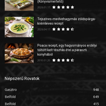
(Könyvismertető)
2026.01.17.
Tejszínes-medvehagymás zöldspárga-
krémleves recept
2026.04.17.
Poaca recept, egy hagyományos erdélyi
töltött kelt tésztás étel a paraszti
konyhából
2010.01.20.
Népszerű Rovatok
Gasztro
948
Belföld
649
Belföld
415