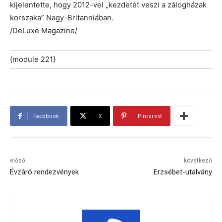
kijelentette, hogy 2012-vel „kezdetét veszi a zálogházak
korszaka” Nagy-Britanniában.
/DeLuxe Magazine/
{module 221}
Facebook
X
Pinterest
előző
következő
Évzáró rendezvények
Erzsébet-utalvány