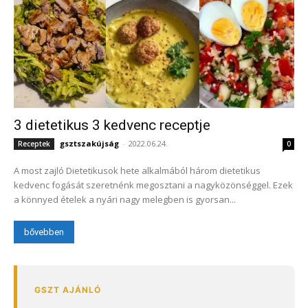
3 dietetikus 3 kedvenc receptje
gsztszakújság
-
2022.06.24.
Receptek
0
A most zajló Dietetikusok hete alkalmából három dietetikus
kedvenc fogását szeretnénk megosztani a nagyközönséggel. Ezek
a könnyed ételek a nyári nagy melegben is gyorsan...
bővebben