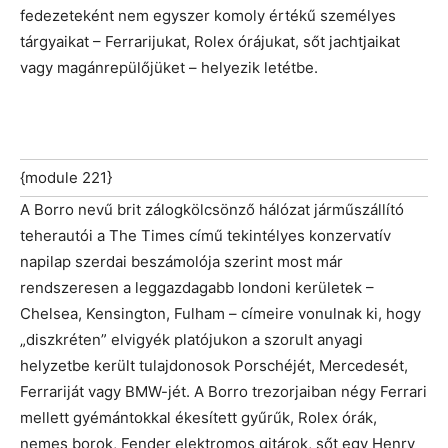
fedezeteként nem egyszer komoly értékű személyes
tárgyaikat – Ferrarijukat, Rolex órájukat, sőt jachtjaikat
vagy magánrepülőjüket – helyezik letétbe.
{module 221}
A Borro nevű brit zálogkölcsönző hálózat járműszállító
teherautói a The Times című tekintélyes konzervatív
napilap szerdai beszámolója szerint most már
rendszeresen a leggazdagabb londoni kerületek –
Chelsea, Kensington, Fulham – címeire vonulnak ki, hogy
„diszkréten” elvigyék platójukon a szorult anyagi
helyzetbe került tulajdonosok Porschéjét, Mercedesét,
Ferrariját vagy BMW-jét. A Borro trezorjaiban négy Ferrari
mellett gyémántokkal ékesített gyűrűk, Rolex órák,
nemes borok, Fender elektromos gitárok, sőt egy Henry