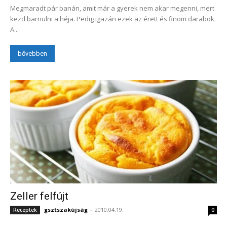
Megmaradt pár banán, amit már a gyerek nem akar megenni, mert
kezd barnulni a héja. Pedig igazán ezek az érett és finom darabok.
A...
bővebben
Zeller felfújt
gsztszakújság
-
2010.04.19.
Receptek
0