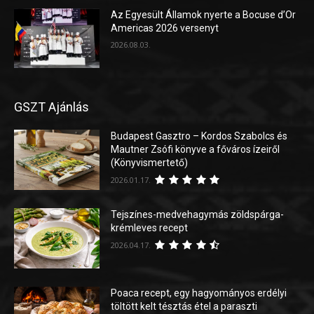
Az Egyesült Államok nyerte a Bocuse d’Or
Americas 2026 versenyt
2026.08.03.
GSZT Ajánlás
Budapest Gasztro – Kordos Szabolcs és
Mautner Zsófi könyve a főváros ízeiről
(Könyvismertető)
2026.01.17.
Tejszínes-medvehagymás zöldspárga-
krémleves recept
2026.04.17.
Poaca recept, egy hagyományos erdélyi
töltött kelt tésztás étel a paraszti