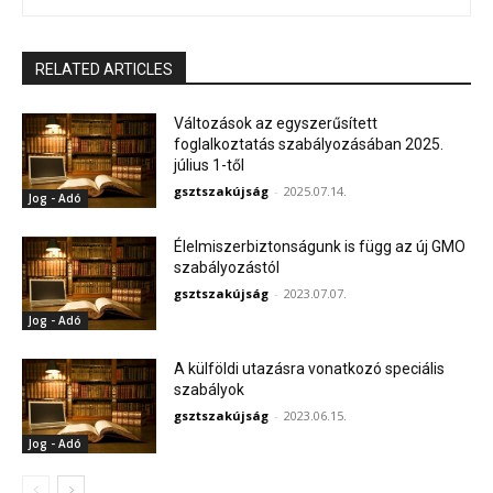
RELATED ARTICLES
Változások az egyszerűsített
foglalkoztatás szabályozásában 2025.
július 1-től
gsztszakújság
-
2025.07.14.
Jog - Adó
Élelmiszerbiztonságunk is függ az új GMO
szabályozástól
gsztszakújság
-
2023.07.07.
Jog - Adó
A külföldi utazásra vonatkozó speciális
szabályok
gsztszakújság
-
2023.06.15.
Jog - Adó