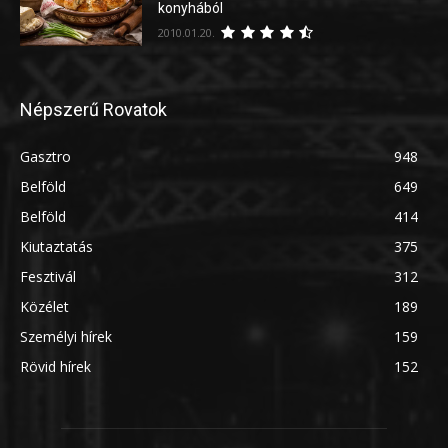
konyhából
2010.01.20.
Népszerű Rovatok
Gasztro
948
Belföld
649
Belföld
414
Kiutaztatás
375
Fesztivál
312
Közélet
189
Személyi hírek
159
Rövid hírek
152