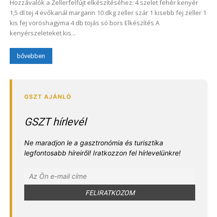
Hozzávalók a Zellerfelfújt elkészítéséhez: 4 szelet fehér kenyér
1,5 dl tej 4 evőkanál margarin 10 dkg zeller szár 1 kisebb fej zeller 1
kis fej vöröshagyma 4 db tojás só bors Elkészítés A
kenyérszeleteket kis...
bővebben
GSZT hírlevél
Ne maradjon le a gasztronómia és turisztika
legfontosabb híreiről! Iratkozzon fel hírlevelünkre!