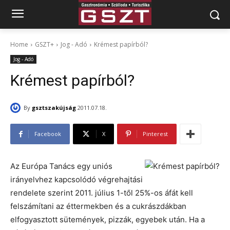
Home
GSZT+
Jog - Adó
Krémest papírból?
Jog - Adó
Krémest papírból?
By
gsztszakújság
2011.07.18.
Facebook
X
Pinterest
Az Európa Tanács egy uniós
irányelvhez kapcsolódó végrehajtási
rendelete szerint 2011. július 1-től 25%-os áfát kell
felszámítani az éttermekben és a cukrászdákban
elfogyasztott sütemények, pizzák, egyebek után. Ha a