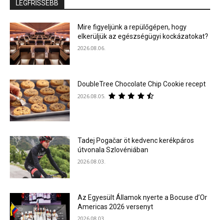
LEGFRISSEBB
Mire figyeljünk a repülőgépen, hogy
elkerüljük az egészségügyi kockázatokat?
2026.08.06.
DoubleTree Chocolate Chip Cookie recept
2026.08.05.
Tadej Pogačar öt kedvenc kerékpáros
útvonala Szlovéniában
2026.08.03.
Az Egyesült Államok nyerte a Bocuse d’Or
Americas 2026 versenyt
2026.08.03.