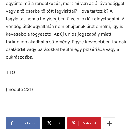
egyértelmű a rendelkezés, mert mi van az állóvendéggel
vagy a tölcsérbe töltött fagylalttal? Hová tartozik? A
fagylaltot nem a helyiségben ülve szokták elnyalogatni. A
vendéglátók egyáltalán nem óhajtanak árat emelni, így is
kevesebb a fogyasztó. Az új uniós jogszabály miatt
torkunkon akadhat a sütemény. Egyre kevesebben fognak
családdal vagy barátokkal beülni egy pizzériába vagy a
cukrászdába.
TTG
{module 221}
Facebook
X
Pinterest