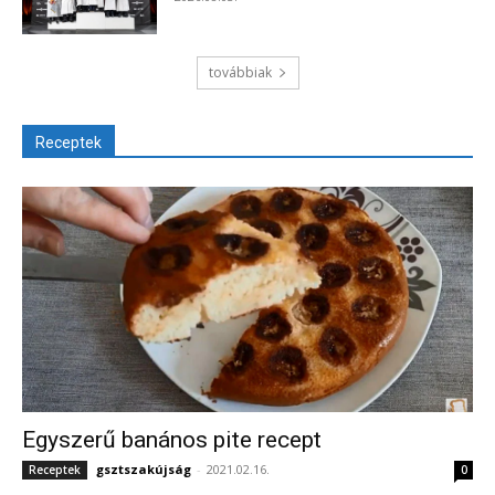
továbbiak
Receptek
Egyszerű banános pite recept
gsztszakújság
-
2021.02.16.
Receptek
0