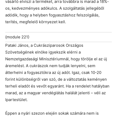
vásárló elviszi a terméket, arra továbbra is marad a 18%-
os, kedvezményes adókulcs. A szolgáltatás jellegéből
adódik, hogy a helyben fogyasztáshoz felszolgálás,
terítés, megfelelő környezet kell.
{module 221}
Pataki János, a Cukrásziparosok Országos
Szövetségének elnöke igyekszik elérni a
Nemzetgazdasági Minisztériumnál, hogy törölje el az új
áremelést. A cukrászok nem tudják lenyelni, sem
átterhelni a fogyasztókra az új adót. Igaz, csak 10-20
forint különbségről van szó, de a változtatás keményen
terheli eladót és vevőt egyaránt. Ha a rendelet hatályban
marad, az a magyar vendéglátás halálát jelenti – véli az
Ipartestület.
Éppen a nyári szezon elején sokak számára nem is