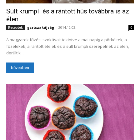
Sült krumpli és a rántott hús továbbra is az
élen
gsztszakújság
-
2014.12.03.
Receptek
0
A magyarok főzési szokásait tekintve a mai napig a pörköltek, a
főzelékek, a rántott ételek és a sült krumpli szerepelnek az élen,
derült ki...
bővebben