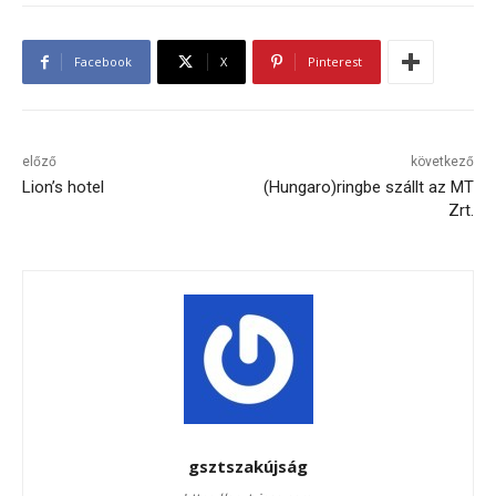
Facebook
X
Pinterest
előző
következő
Lion’s hotel
(Hungaro)ringbe szállt az MT
Zrt.
gsztszakújság