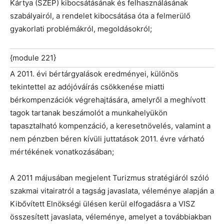
Kártya (SZÉP) kibocsátásának és felhasználásának
szabályairól, a rendelet kibocsátása óta a felmerülő
gyakorlati problémákról, megoldásokról;
{module 221}
A 2011. évi bértárgyalások eredményei, különös
tekintettel az adójóváírás csökkenése miatti
bérkompenzációk végrehajtására, amelyről a meghívott
tagok tartanak beszámolót a munkahelyükön
tapasztalható kompenzáció, a keresetnövelés, valamint a
nem pénzben béren kívüli juttatások 2011. évre várható
mértékének vonatkozásában;
A 2011 májusában megjelent Turizmus stratégiáról szóló
szakmai vitairatról a tagság javaslata, véleménye alapján a
Kibővített Elnökségi ülésen kerül elfogadásra a VISZ
összesített javaslata, véleménye, amelyet a továbbiakban