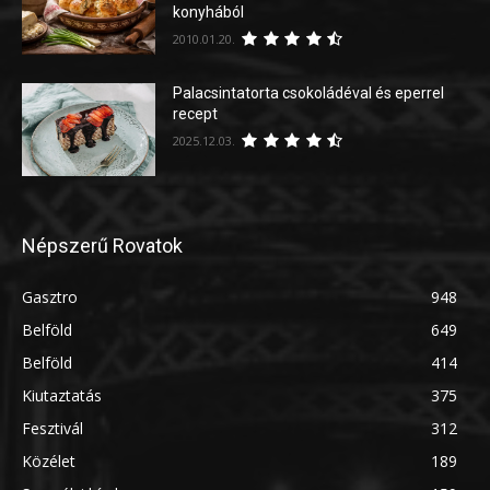
konyhából
2010.01.20.
Palacsintatorta csokoládéval és eperrel
recept
2025.12.03.
Népszerű Rovatok
Gasztro
948
Belföld
649
Belföld
414
Kiutaztatás
375
Fesztivál
312
Közélet
189