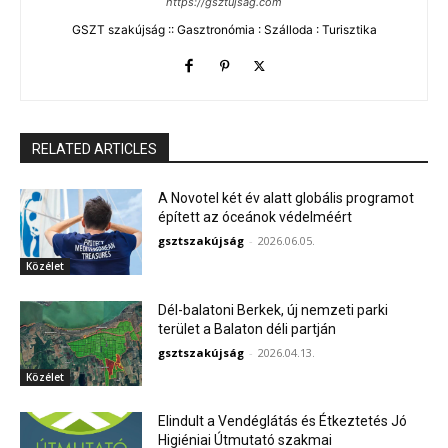
https://gsztujsag.com
GSZT szakújság :: Gasztronómia : Szálloda : Turisztika
RELATED ARTICLES
A Novotel két év alatt globális programot
épített az óceánok védelméért
gsztszakújság
-
2026.06.05.
Közélet
Dél-balatoni Berkek, új nemzeti parki
terület a Balaton déli partján
gsztszakújság
-
2026.04.13.
Közélet
Elindult a Vendéglátás és Étkeztetés Jó
Higiéniai Útmutató szakmai