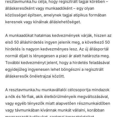
resztavmunka.hu célja, hogy regisztrált tagjai körében –
álláskeresőként vagy munkaadóként – egy olyan
közösséget építsen, amelynek tagjai atipikus formában
keresnek vagy kínálnak álláslehetőséget.
A munkaadókat hatalmas kedvezmények várják, hiszen az
első 50 álláshirdetés ingyen jelenik meg, a következő 50
hirdetés is nagyon kedvezményes lesz. Az új állásportál
normál díjait is lényegesen a piaci ár alatt határozta meg.
További kedvezményt jelent, hogy a hirdetés feladásával
egyidejűleg ingyenesen lehet böngészni a regisztrált
álláskeresők önéletrajzai között.
A resztavmunka.hu munkavállalói célcsoportja mindazok
a nők és férfiak, akik életkörülményeik megváltozásával,
vagy egyéb tényezők miatt alapvetően részmunkaidőben
vagy távmunkában kívánnak munkát vállalni, korábban
megszerzett tudásukat, szakmai tapasztalataikat