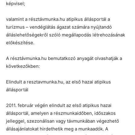
képvisel;
valamint a résztávmunka.hu atipikus állásportál a
turizmus – vendéglátás ágazat számára nyújtandó
álláslehetőségekről szóló megállapodás létrehozásának
előkészítése.
A résztávmunka.hu bemutatkozó anyagát olvashatják a
következőkben:
Elindult a resztavmunka.hu, az első hazai atipikus
állásportál
2011. február végén elindult az első atipikus hazai
állásportál, amelyen a részmunkaidőben, időszakos
jelleggel, szezonálisan vagy távmunkában végezhető
állásajánlatokat hirdethetik meg a munkaadók. A