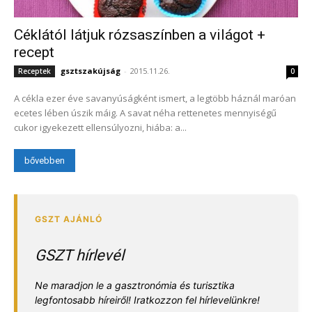
Céklától látjuk rózsaszínben a világot +
recept
gsztszakújság
-
2015.11.26.
Receptek
0
A cékla ezer éve savanyúságként ismert, a legtöbb háznál maróan
ecetes lében úszik máig. A savat néha rettenetes mennyiségű
cukor igyekezett ellensúlyozni, hiába: a...
bővebben
GSZT hírlevél
Ne maradjon le a gasztronómia és turisztika
legfontosabb híreiről! Iratkozzon fel hírlevelünkre!