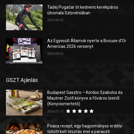
Tadej Pogačar öt kedvenc kerékpáros
útvonala Szlovéniában
2026.08.03.
Az Egyesült Államok nyerte a Bocuse d’Or
Americas 2026 versenyt
2026.08.03.
GSZT Ajánlás
Budapest Gasztro – Kordos Szabolcs és
Mautner Zsófi könyve a főváros ízeiről
(Könyvismertető)
2026.01.17.
Poaca recept, egy hagyományos erdélyi
töltött kelt tésztás étel a paraszti