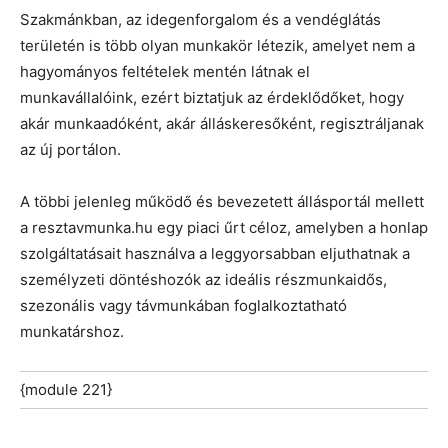
Szakmánkban, az idegenforgalom és a vendéglátás
területén is több olyan munkakör létezik, amelyet nem a
hagyományos feltételek mentén látnak el
munkavállalóink, ezért biztatjuk az érdeklődőket, hogy
akár munkaadóként, akár álláskeresőként, regisztráljanak
az új portálon.
A többi jelenleg működő és bevezetett állásportál mellett
a resztavmunka.hu egy piaci űrt céloz, amelyben a honlap
szolgáltatásait használva a leggyorsabban eljuthatnak a
személyzeti döntéshozók az ideális részmunkaidős,
szezonális vagy távmunkában foglalkoztatható
munkatárshoz.
{module 221}