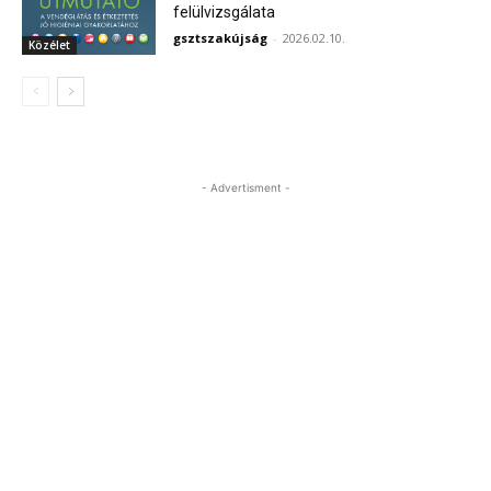
felülvizsgálata
gsztszakújság
-
2026.02.10.
Közélet
- Advertisment -