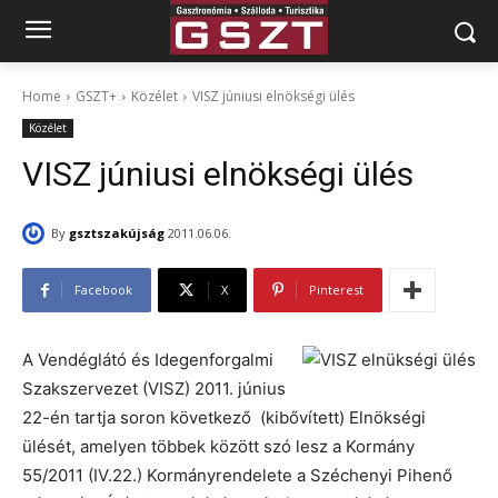
Home
GSZT+
Közélet
VISZ júniusi elnökségi ülés
Közélet
VISZ júniusi elnökségi ülés
By
gsztszakújság
2011.06.06.
Facebook
X
Pinterest
A Vendéglátó és Idegenforgalmi
Szakszervezet (VISZ) 2011. június
22-én tartja soron következő (kibővített) Elnökségi
ülését, amelyen többek között szó lesz a Kormány
55/2011 (IV.22.) Kormányrendelete a Széchenyi Pihenő