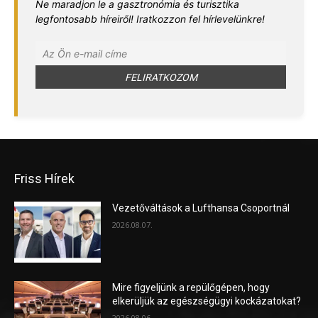
Ne maradjon le a gasztronómia és turisztika
legfontosabb híreiről! Iratkozzon fel hírlevelünkre!
Friss Hírek
Vezetőváltások a Lufthansa Csoportnál
2026.08.07.
Mire figyeljünk a repülőgépen, hogy
elkerüljük az egészségügyi kockázatokat?
2026.08.06.