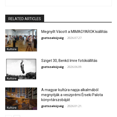
RELATED ARTICLES
Megnyílt Vácott a MIMAGYAROK kiállítás
gsztszakújság
-
2026.07.27.
Kultúra
Sziget 30, Benkő Imre fotókiállítás
gsztszakújság
-
2026.06.09.
Kultúra
A magyar kultúra napja alkalmából
megnyitják a veszprémi Érseki Palota
könyvtárszobáját
gsztszakújság
-
2026.01.21.
Kultúra