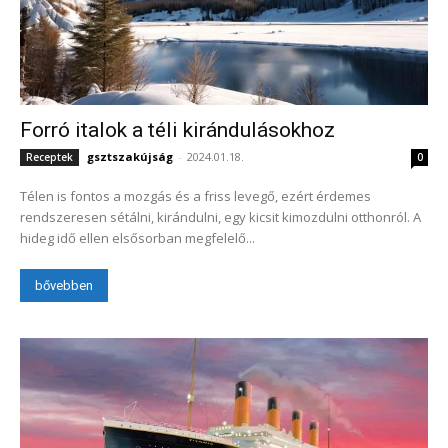
Forró italok a téli kirándulásokhoz
gsztszakújság
-
2024.01.18.
Receptek
0
Télen is fontos a mozgás és a friss levegő, ezért érdemes
rendszeresen sétálni, kirándulni, egy kicsit kimozdulni otthonról. A
hideg idő ellen elsősorban megfelelő...
bővebben