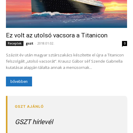
Ez volt az utolsó vacsora a Titanicon
gszt
-
2018.01.02.
Receptek
0
Százöt év után magyar sztárszakács készítette el újra a Titanicon
felszolgált „utolsó vacsorát”. Krausz Gábor séf Szende Gabriella
kutatásai alapján tálalta annak a menüsornak...
bővebben
GSZT hírlevél