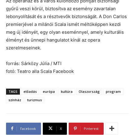
Az operaház és a város különböző pontjait biztonsági
gyűrű veszi körül, biztosítva az esemény zavartalan
lebonyolítását és a résztvevők biztonságát. A Don Carlos
premierjével a milánói Scala ismét méltóképpen kezdi
meg új idényét, egy olyan eseménnyel, amely kulturális
élményt és ünnepi hangulatot kínál az opera
szerelmeseinek.
forrás: Sárközy Júlia / MTI
fotó: Teatro alla Scala Facebook
TAGS
előadás
európa
kultúra
Olaszország
program
színház
turizmus
Facebook
X
Pinterest