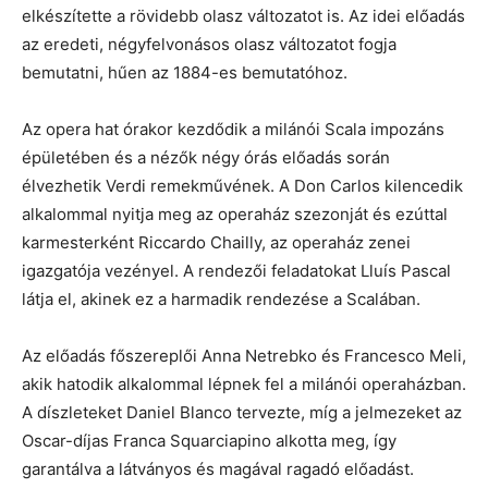
elkészítette a rövidebb olasz változatot is. Az idei előadás
az eredeti, négyfelvonásos olasz változatot fogja
bemutatni, hűen az 1884-es bemutatóhoz.
Az opera hat órakor kezdődik a milánói Scala impozáns
épületében és a nézők négy órás előadás során
élvezhetik Verdi remekművének. A Don Carlos kilencedik
alkalommal nyitja meg az operaház szezonját és ezúttal
karmesterként Riccardo Chailly, az operaház zenei
igazgatója vezényel. A rendezői feladatokat Lluís Pascal
látja el, akinek ez a harmadik rendezése a Scalában.
Az előadás főszereplői Anna Netrebko és Francesco Meli,
akik hatodik alkalommal lépnek fel a milánói operaházban.
A díszleteket Daniel Blanco tervezte, míg a jelmezeket az
Oscar-díjas Franca Squarciapino alkotta meg, így
garantálva a látványos és magával ragadó előadást.