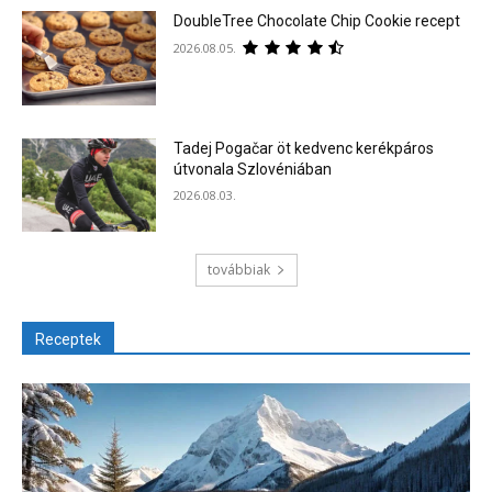
DoubleTree Chocolate Chip Cookie recept
2026.08.05.
Tadej Pogačar öt kedvenc kerékpáros
útvonala Szlovéniában
2026.08.03.
továbbiak
Receptek