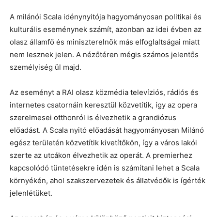
A milánói Scala idénynyitója hagyományosan politikai és
kulturális eseménynek számít, azonban az idei évben az
olasz államfő és miniszterelnök más elfoglaltságai miatt
nem lesznek jelen. A nézőtéren mégis számos jelentős
személyiség ül majd.
Az eseményt a RAI olasz közmédia televíziós, rádiós és
internetes csatornáin keresztül közvetítik, így az opera
szerelmesei otthonról is élvezhetik a grandiózus
előadást. A Scala nyitó előadását hagyományosan Milánó
egész területén közvetítik kivetítőkön, így a város lakói
szerte az utcákon élvezhetik az operát. A premierhez
kapcsolódó tüntetésekre idén is számítani lehet a Scala
környékén, ahol szakszervezetek és állatvédők is ígérték
jelenlétüket.