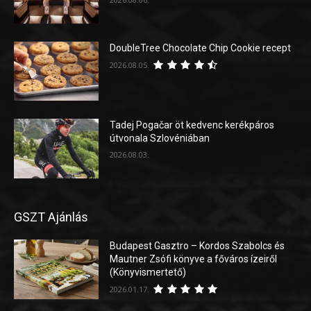
DoubleTree Chocolate Chip Cookie recept
2026.08.05.
Tadej Pogačar öt kedvenc kerékpáros
útvonala Szlovéniában
2026.08.03.
GSZT Ajánlás
Budapest Gasztro – Kordos Szabolcs és
Mautner Zsófi könyve a főváros ízeiről
(Könyvismertető)
2026.01.17.