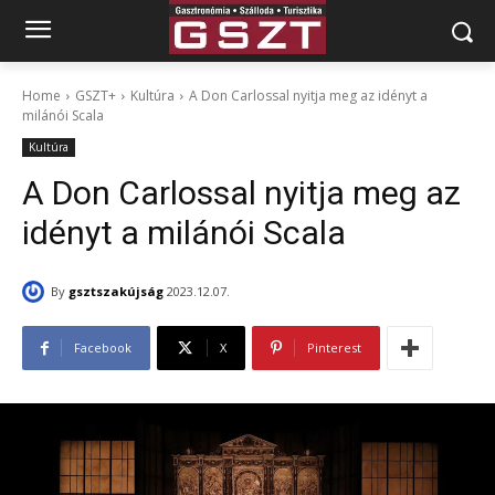
Home
GSZT+
Kultúra
A Don Carlossal nyitja meg az idényt a
milánói Scala
Kultúra
A Don Carlossal nyitja meg az
idényt a milánói Scala
By
gsztszakújság
2023.12.07.
Facebook
X
Pinterest