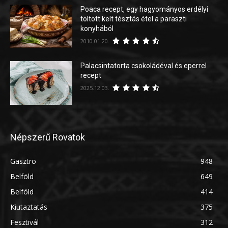
Poaca recept, egy hagyományos erdélyi
töltött kelt tésztás étel a paraszti
konyhából
2010.01.20.
Palacsintatorta csokoládéval és eperrel
recept
2025.12.03.
Népszerű Rovatok
Gasztro
948
Belföld
649
Belföld
414
Kiutaztatás
375
Fesztivál
312