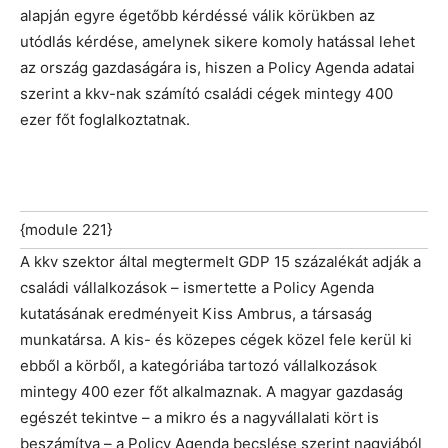
alapján egyre égetőbb kérdéssé válik körükben az
utódlás kérdése, amelynek sikere komoly hatással lehet
az ország gazdaságára is, hiszen a Policy Agenda adatai
szerint a kkv-nak számító családi cégek mintegy 400
ezer főt foglalkoztatnak.
{module 221}
A kkv szektor által megtermelt GDP 15 százalékát adják a
családi vállalkozások – ismertette a Policy Agenda
kutatásának eredményeit Kiss Ambrus, a társaság
munkatársa. A kis- és közepes cégek közel fele kerül ki
ebből a körből, a kategóriába tartozó vállalkozások
mintegy 400 ezer főt alkalmaznak. A magyar gazdaság
egészét tekintve – a mikro és a nagyvállalati kört is
beszámítva – a Policy Agenda becslése szerint nagyjából