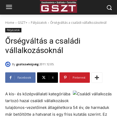
Home
GSZT+
Pályázatok
Őrségváltás a családi vállalkozásoknál
Pályázatok
Őrségváltás a családi
vállalkozásoknál
By
gsztszakújság
2011.12.05.
Facebook
X
Pinterest
A kis- és középvállalati kategóriába
tartozó hazai családi vállalkozások
tulajdonos-vezetőinek átlagéletkora 54 év, de harmaduk
már betöltötte a hatvanat is egy friss kutatás szerint. Ez