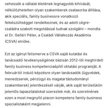
vehessék a vállalat életének legnagyobb kihívását,
nélkülözhetetlen olyan szakemberek csatasorba állítása,
akik speciális, family businessre vonatkozó
felkészültséggel rendelkeznek, és az adott cégre-
családra szabott megoldással tudnak szolgálni – mondta
el Dr. Gelléri Péter, a Családi Vállalkozás Akadémia
(CSVA) elnöke.
Ezt az igényt felismerve a CSVA saját kutatási és
tanácsadói tevékenységének bázisán 2012-től meghirdeti
family business kompetenciaépítő oktatási programját. A
februártól induló képzésre olyan tanácsadók (ügyvédek,
menedzserek, pénzügyi és magatartástudományi
szakemberek) jelentkezését várják, akik saját területükön
jelentős tapasztalatokat szereztek már, és szeretnének
ezen a most megnyíló piacon kompetens family business
specialistaként megjelenni.