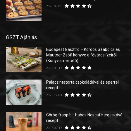
2026.08.05.
GSZT Ajánlás
Budapest Gasztro – Kordos Szabolcs és
Mautner Zsófi könyve a főváros ízeiről
(Könyvismertető)
2026.01.17.
Palacsintatorta csokoládéval és eperrel
recept
2025.12.03.
Görög frappé – habos Nescafé jegeskávé
recept
2026.07.17.