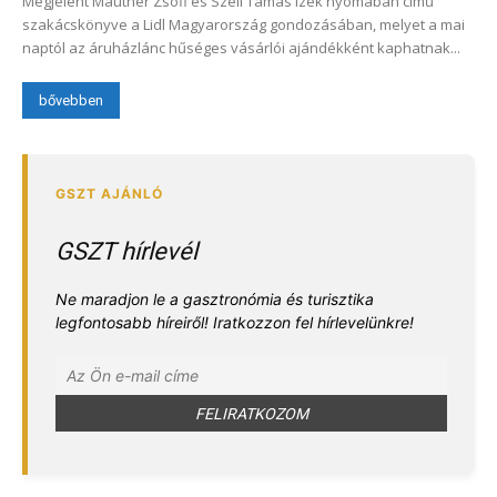
Megjelent Mautner Zsófi és Széll Tamás Ízek nyomában című
szakácskönyve a Lidl Magyarország gondozásában, melyet a mai
naptól az áruházlánc hűséges vásárlói ajándékként kaphatnak...
bővebben
GSZT hírlevél
Ne maradjon le a gasztronómia és turisztika
legfontosabb híreiről! Iratkozzon fel hírlevelünkre!