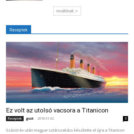
továbbiak
Receptek
Ez volt az utolsó vacsora a Titanicon
gszt
-
2018.01.02.
Receptek
0
Százöt év után magyar sztárszakács készítette el újra a Titanicon