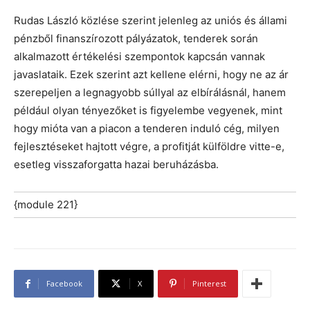
Rudas László közlése szerint jelenleg az uniós és állami
pénzből finanszírozott pályázatok, tenderek során
alkalmazott értékelési szempontok kapcsán vannak
javaslataik. Ezek szerint azt kellene elérni, hogy ne az ár
szerepeljen a legnagyobb súllyal az elbírálásnál, hanem
például olyan tényezőket is figyelembe vegyenek, mint
hogy mióta van a piacon a tenderen induló cég, milyen
fejlesztéseket hajtott végre, a profitját külföldre vitte-e,
esetleg visszaforgatta hazai beruházásba.
{module 221}
Facebook
X
Pinterest