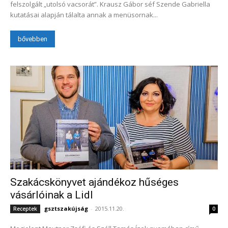
felszolgált „utolsó vacsorát”. Krausz Gábor séf Szende Gabriella
kutatásai alapján tálalta annak a menüsornak...
bővebben
Szakácskönyvet ajándékoz hűséges
vásárlóinak a Lidl
gsztszakújság
-
2015.11.20.
Receptek
0