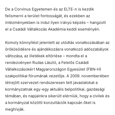
De a Corvinus Egyetemen és az ELTE-n is kezdik
felismerni a terület fontosságát, és ezekben az
intézményekben is indul ilyen irányú képzés – hangzott
el a Családi Vállalkozás Akadémia keddi eseményén.
Komoly könnyítést jelentett az utódlás vonatkozásában az
örökösödésre és ajándékozásra vonatkozó adószabályok
változása, az illetékek eltörlése – mondta el a
rendezvényen Rudas László, a Felelős Családi
Vállalkozásokért Magyarországon Egyesület (FBN-H)
szakpolitikai fórumának vezetője. A 2009. novemberében
létrejött szervezet rendszeresen tett javaslatokat a
kormányzatnak egy-egy aktuális belpolitikai, gazdasági
témában, és napjainkra sikerült elérniük, hogy a civilek és
a kormányzat közötti konzultációk kapcsán őket is
meghívják.