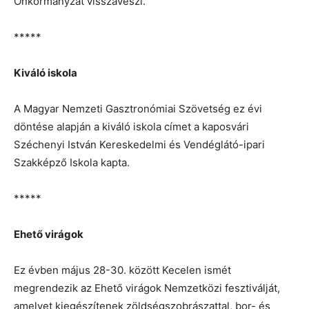
Önkormányzat visszaveszi.
*****
Kiváló iskola
A Magyar Nemzeti Gasztronómiai Szövetség ez évi
döntése alapján a kiváló iskola címet a kaposvári
Széchenyi István Kereskedelmi és Vendéglátó-ipari
Szakképző Iskola kapta.
*****
Ehető virágok
Ez évben május 28-30. között Kecelen ismét
megrendezik az Ehető virágok Nemzetközi fesztiválját,
amelyet kiegészítenek zöldségszobrászattal, bor- és