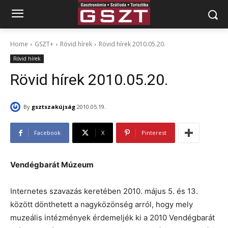
Home
GSZT+
Rövid hírek
Rövid hírek 2010.05.20.
Rövid hírek
Rövid hírek 2010.05.20.
By
gsztszakújság
2010.05.19.
Facebook
X
Pinterest
Vendégbarát Múzeum
Internetes szavazás keretében 2010. május 5. és 13.
között dönthetett a nagyközönség arról, hogy mely
muzeális intézmények érdemeljék ki a 2010 Vendégbarát