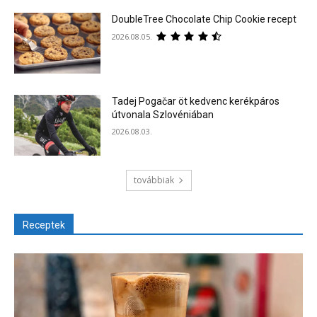
DoubleTree Chocolate Chip Cookie recept
2026.08.05.
Tadej Pogačar öt kedvenc kerékpáros
útvonala Szlovéniában
2026.08.03.
továbbiak
Receptek