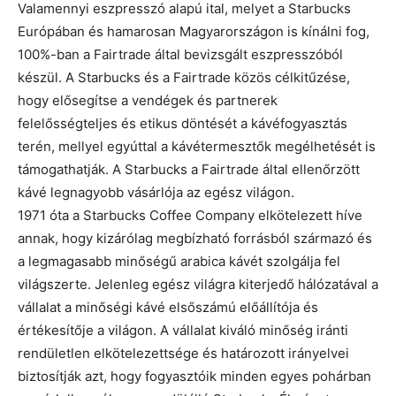
Valamennyi eszpresszó alapú ital, melyet a Starbucks
Európában és hamarosan Magyarországon is kínálni fog,
100%-ban a Fairtrade által bevizsgált eszpresszóból
készül. A Starbucks és a Fairtrade közös célkitűzése,
hogy elősegítse a vendégek és partnerek
felelősségteljes és etikus döntését a kávéfogyasztás
terén, mellyel egyúttal a kávétermesztők megélhetését is
támogathatják. A Starbucks a Fairtrade által ellenőrzött
kávé legnagyobb vásárlója az egész világon.
1971 óta a Starbucks Coffee Company elkötelezett híve
annak, hogy kizárólag megbízható forrásból származó és
a legmagasabb minőségű arabica kávét szolgálja fel
világszerte. Jelenleg egész világra kiterjedő hálózatával a
vállalat a minőségi kávé elsőszámú előállítója és
értékesítője a világon. A vállalat kiváló minőség iránti
rendületlen elkötelezettsége és határozott irányelvei
biztosítják azt, hogy fogyasztóik minden egyes pohárban