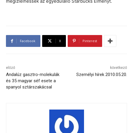
megízlelhessék az egyedülálló Starbucks Élményt.
Facebook
X
Pinterest
előző
következő
Andalúz gasztro-molekulák
Személyi hírek 2010.05.20.
és 35 magyar séf esete a
spanyol sztárszakácsal