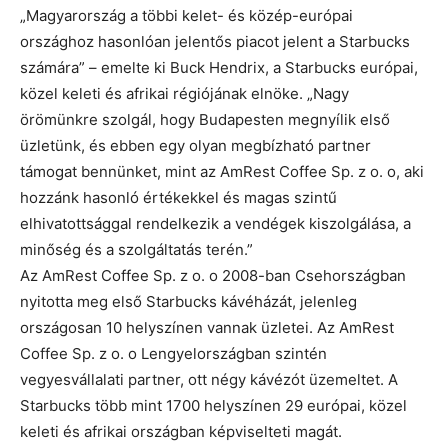
„Magyarország a többi kelet- és közép-európai
országhoz hasonlóan jelentős piacot jelent a Starbucks
számára” – emelte ki Buck Hendrix, a Starbucks európai,
közel keleti és afrikai régiójának elnöke. „Nagy
örömünkre szolgál, hogy Budapesten megnyílik első
üzletünk, és ebben egy olyan megbízható partner
támogat bennünket, mint az AmRest Coffee Sp. z o. o, aki
hozzánk hasonló értékekkel és magas szintű
elhivatottsággal rendelkezik a vendégek kiszolgálása, a
minőség és a szolgáltatás terén.”
Az AmRest Coffee Sp. z o. o 2008-ban Csehországban
nyitotta meg első Starbucks kávéházát, jelenleg
országosan 10 helyszínen vannak üzletei. Az AmRest
Coffee Sp. z o. o Lengyelországban szintén
vegyesvállalati partner, ott négy kávézót üzemeltet. A
Starbucks több mint 1700 helyszínen 29 európai, közel
keleti és afrikai országban képviselteti magát.