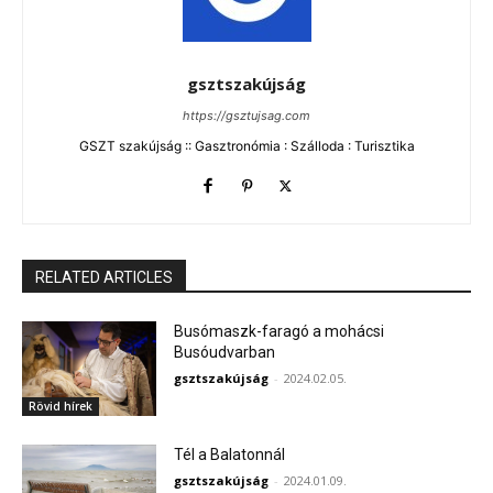
gsztszakújság
https://gsztujsag.com
GSZT szakújság :: Gasztronómia : Szálloda : Turisztika
RELATED ARTICLES
Busómaszk-faragó a mohácsi
Busóudvarban
gsztszakújság
-
2024.02.05.
Rövid hírek
Tél a Balatonnál
gsztszakújság
-
2024.01.09.