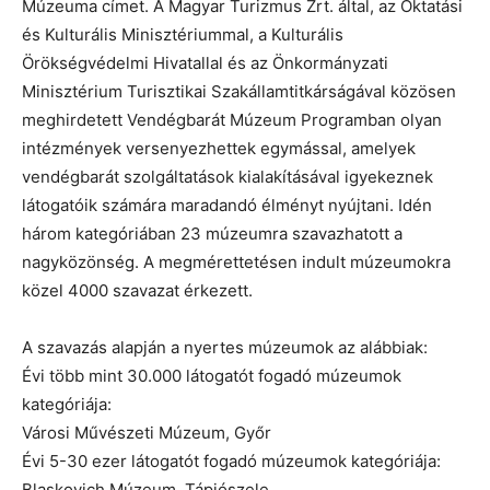
Múzeuma címet. A Magyar Turizmus Zrt. által, az Oktatási
és Kulturális Minisztériummal, a Kulturális
Örökségvédelmi Hivatallal és az Önkormányzati
Minisztérium Turisztikai Szakállamtitkárságával közösen
meghirdetett Vendégbarát Múzeum Programban olyan
intézmények versenyezhettek egymással, amelyek
vendégbarát szolgáltatások kialakításával igyekeznek
látogatóik számára maradandó élményt nyújtani. Idén
három kategóriában 23 múzeumra szavazhatott a
nagyközönség. A megmérettetésen indult múzeumokra
közel 4000 szavazat érkezett.
A szavazás alapján a nyertes múzeumok az alábbiak:
Évi több mint 30.000 látogatót fogadó múzeumok
kategóriája:
Városi Művészeti Múzeum, Győr
Évi 5-30 ezer látogatót fogadó múzeumok kategóriája:
Blaskovich Múzeum, Tápiószele