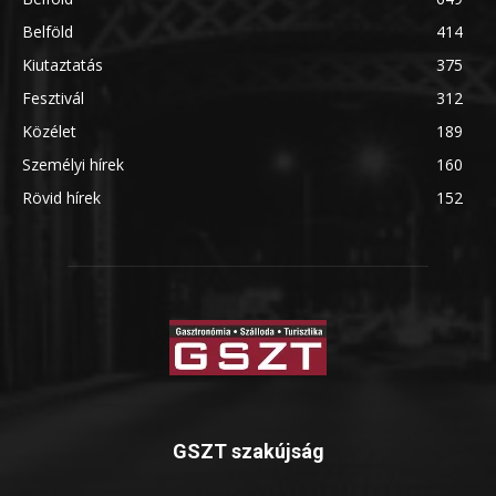
Belföld
414
Kiutaztatás
375
Fesztivál
312
Közélet
189
Személyi hírek
160
Rövid hírek
152
GSZT szakújság