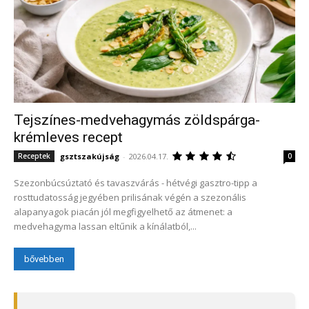
Tejszínes-medvehagymás zöldspárga-
krémleves recept
gsztszakújság
-
2026.04.17.
Receptek
0
Szezonbúcsúztató és tavaszvárás - hétvégi gasztro-tipp a
rosttudatosság jegyében prilisának végén a szezonális
alapanyagok piacán jól megfigyelhető az átmenet: a
medvehagyma lassan eltűnik a kínálatból,...
bővebben