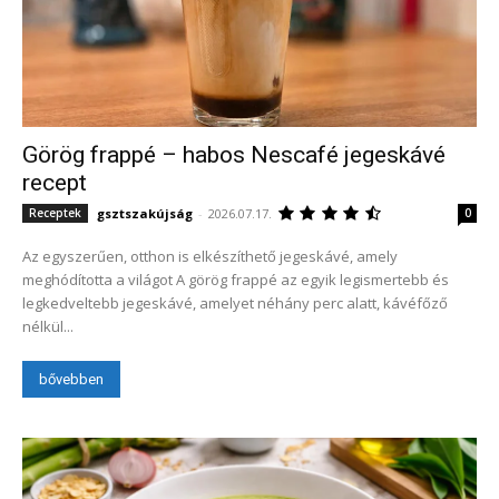
Görög frappé – habos Nescafé jegeskávé
recept
gsztszakújság
-
2026.07.17.
Receptek
0
Az egyszerűen, otthon is elkészíthető jegeskávé, amely
meghódította a világot A görög frappé az egyik legismertebb és
legkedveltebb jegeskávé, amelyet néhány perc alatt, kávéfőző
nélkül...
bővebben