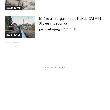
Rövid hírek
60 éve állt forgalomba a NoHab-GM M61-
010-es mozdonya
gsztszakújság
-
2023.11.19.
Rövid hírek
- Advertisment -