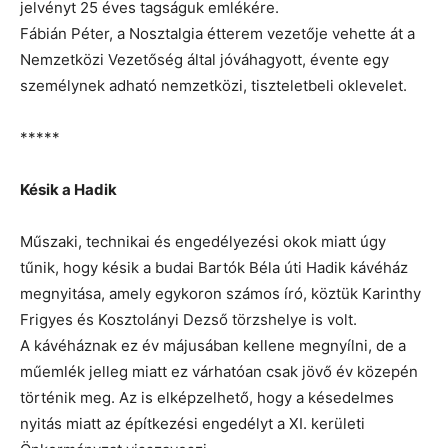
jelvényt 25 éves tagságuk emlékére.
Fábián Péter, a Nosztalgia étterem vezetője vehette át a
Nemzetközi Vezetőség által jóváhagyott, évente egy
személynek adható nemzetközi, tiszteletbeli oklevelet.
*****
Késik a Hadik
Műszaki, technikai és engedélyezési okok miatt úgy
tűnik, hogy késik a budai Bartók Béla úti Hadik kávéház
megnyitása, amely egykoron számos író, köztük Karinthy
Frigyes és Kosztolányi Dezső törzshelye is volt.
A kávéháznak ez év májusában kellene megnyílni, de a
műemlék jelleg miatt ez várhatóan csak jövő év közepén
történik meg. Az is elképzelhető, hogy a késedelmes
nyitás miatt az építkezési engedélyt a XI. kerületi