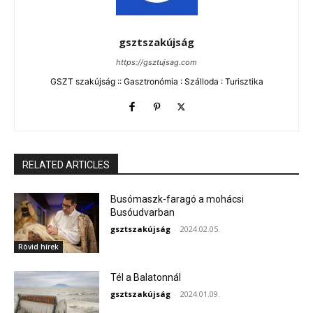
gsztszakújság
https://gsztujsag.com
GSZT szakújság :: Gasztronómia : Szálloda : Turisztika
RELATED ARTICLES
Busómaszk-faragó a mohácsi
Busóudvarban
gsztszakújság
-
2024.02.05.
Rövid hírek
Tél a Balatonnál
gsztszakújság
-
2024.01.09.