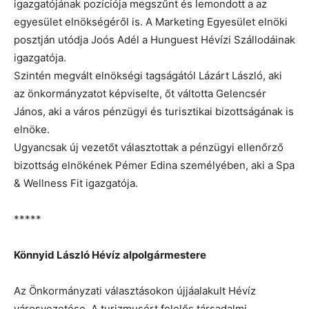
igazgatójának pozíciója megszűnt és lemondott a az
egyesület elnökségéről is. A Marketing Egyesület elnöki
posztján utódja Joós Adél a Hunguest Hévízi Szállodáinak
igazgatója.
Szintén megvált elnökségi tagságától Lázárt László, aki
az önkormányzatot képviselte, őt váltotta Gelencsér
János, aki a város pénzügyi és turisztikai bizottságának is
elnöke.
Ugyancsak új vezetőt választottak a pénzügyi ellenőrző
bizottság elnökének Pémer Edina személyében, aki a Spa
& Wellness Fit igazgatója.
*****
Könnyid László Hévíz alpolgármestere
Az Önkormányzati választásokon újjáalakult Hévíz
városvezetése. A turizmusért felelős társadalmi