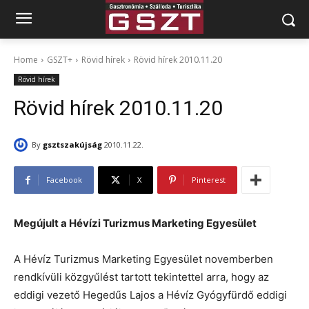
Home
GSZT+
Rövid hírek
Rövid hírek 2010.11.20
Rövid hírek
Rövid hírek 2010.11.20
By
gsztszakújság
2010.11.22.
Facebook
X
Pinterest
Megújult a Hévízi Turizmus Marketing Egyesület
A Hévíz Turizmus Marketing Egyesület novemberben
rendkívüli közgyűlést tartott tekintettel arra, hogy az
eddigi vezető Hegedűs Lajos a Hévíz Gyógyfürdő eddigi