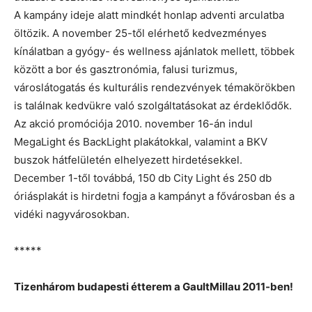
A kampány ideje alatt mindkét honlap adventi arculatba
öltözik. A november 25-től elérhető kedvezményes
kínálatban a gyógy- és wellness ajánlatok mellett, többek
között a bor és gasztronómia, falusi turizmus,
városlátogatás és kulturális rendezvények témakörökben
is találnak kedvükre való szolgáltatásokat az érdeklődők.
Az akció promóciója 2010. november 16-án indul
MegaLight és BackLight plakátokkal, valamint a BKV
buszok hátfelületén elhelyezett hirdetésekkel.
December 1-től továbbá, 150 db City Light és 250 db
óriásplakát is hirdetni fogja a kampányt a fővárosban és a
vidéki nagyvárosokban.
*****
Tizenhárom budapesti étterem a GaultMillau 2011-ben!