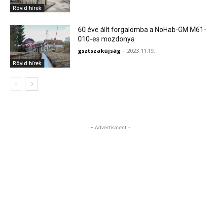
Rövid hírek
60 éve állt forgalomba a NoHab-GM M61-
010-es mozdonya
gsztszakújság
-
2023.11.19.
Rövid hírek
- Advertisment -