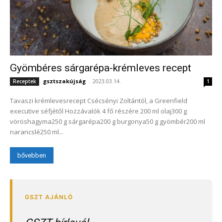
Gyömbéres sárgarépa-krémleves recept
gsztszakújság
-
2023.03.14.
Receptek
1
Tavaszi krémlevesrecept Csécsényi Zoltántól, a Greenfield
executive séfjétől Hozzávalók 4 fő részére 200 ml olaj300 g
vöröshagyma250 g sárgarépa200 g burgonya50 g gyömbér200 ml
narancslé250 ml...
bővebben