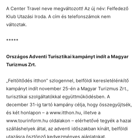
A Center Travel neve megváltozott! Az új név: Felfedező
Klub Utazási Iroda. A cím és telefonszámok nem
változtak.
*****
Országos Adventi Turisztikai kampányt indít a Magyar
Turizmus Zrt.
„Feltöltődés itthon” szlogennel, belföldi keresletélénkítő
kampányt indít november 25-én a Magyar Turizmus Zrt.,
turisztikai szolgáltatókkal együttműködésben. A
december 31-ig tartó kampány célja, hogy összegyűjtsék,
és két honlapon – a www.itthon.hu, illetve a
www.tourinform.hu oldalakon – elérhetővé tegyék a hazai
szálláshelyek által, az adventi időszakban kínált, belföldi
utazásra ösztönző kedvezményes ajánlatokat.