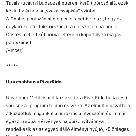
Tavaly tucatnyi budapesti étterem került górcső alá, ezek
közül tíz érte el a „szakácssapkás” szintet.
A Costes pontszámát még értékesebbé teszi, hogy az
egykori keleti blokk országaiban összesen három (a
Costes mellett két horvát étterem) kapott ilyen magas
pontszámot.
/Pincér/
*****
Újra csobban a RiverRide
November 11-től ismét közlekedik a RiverRide budapesti
városnéző program földön és vízen. Az elmúlt időszakban
átküzdöttük magunkat a bürokrácia útvesztőin és immár
egész Európára érvényes hajóbizonyítvánnyal
rendelkezik ez az egyedülálló élményt nyújtó, különleges