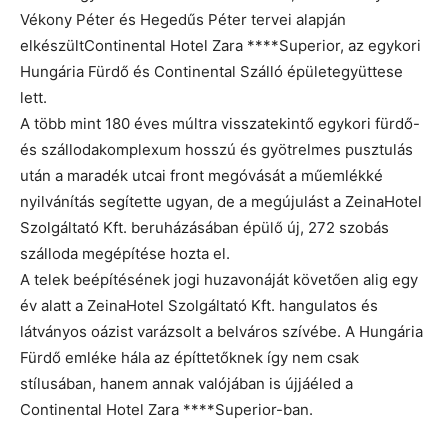
Vékony Péter és Hegedűs Péter tervei alapján
elkészültContinental Hotel Zara ****Superior, az egykori
Hungária Fürdő és Continental Szálló épületegyüttese
lett.
A több mint 180 éves múltra visszatekintő egykori fürdő-
és szállodakomplexum hosszú és gyötrelmes pusztulás
után a maradék utcai front megóvását a műemlékké
nyilvánítás segítette ugyan, de a megújulást a ZeinaHotel
Szolgáltató Kft. beruházásában épülő új, 272 szobás
szálloda megépítése hozta el.
A telek beépítésének jogi huzavonáját követően alig egy
év alatt a ZeinaHotel Szolgáltató Kft. hangulatos és
látványos oázist varázsolt a belváros szívébe. A Hungária
Fürdő emléke hála az építtetőknek így nem csak
stílusában, hanem annak valójában is újjáéled a
Continental Hotel Zara ****Superior-ban.