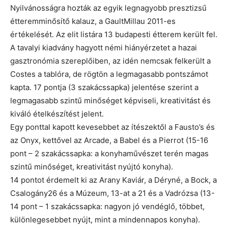
Nyilvánosságra hozták az egyik legnagyobb presztizsű
étteremminősítő kalauz, a GaultMillau 2011-es
értékelését. Az elit listára 13 budapesti étterem került fel.
A tavalyi kiadvány hagyott némi hiányérzetet a hazai
gasztronómia szereplőiben, az idén nemcsak felkerült a
Costes a tablóra, de rögtön a legmagasabb pontszámot
kapta. 17 pontja (3 szakácssapka) jelentése szerint a
legmagasabb szintű minőséget képviseli, kreativitást és
kiváló ételkészítést jelent.
Egy ponttal kapott kevesebbet az ítészektől a Fausto’s és
az Onyx, kettővel az Arcade, a Babel és a Pierrot (15-16
pont – 2 szakácssapka: a konyhaművészet terén magas
szintű minőséget, kreativitást nyújtó konyha).
14 pontot érdemelt ki az Arany Kaviár, a Déryné, a Bock, a
Csalogány26 és a Múzeum, 13-at a 21 és a Vadrózsa (13-
14 pont – 1 szakácssapka: nagyon jó vendéglő, többet,
különlegesebbet nyújt, mint a mindennapos konyha).