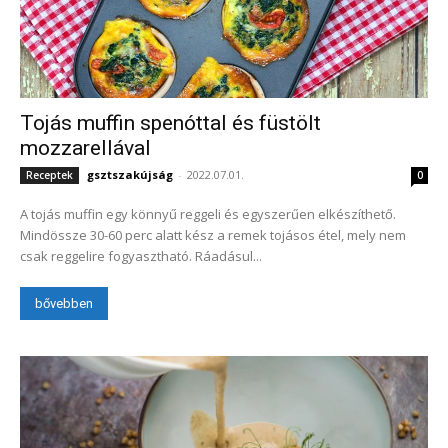
Tojás muffin spenóttal és füstölt
mozzarellával
gsztszakújság
-
2022.07.01.
Receptek
0
A tojás muffin egy könnyű reggeli és egyszerűen elkészíthető.
Mindössze 30-60 perc alatt kész a remek tojásos étel, mely nem
csak reggelire fogyasztható. Ráadásul...
bővebben