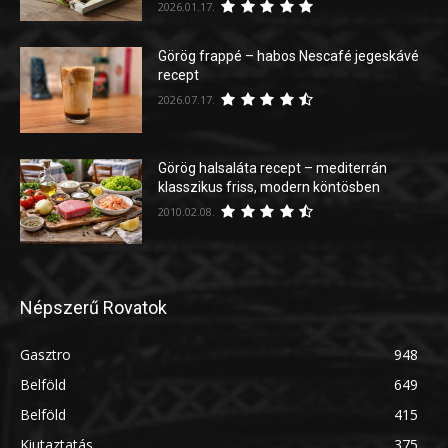
2026.01.17.
Görög frappé – habos Nescafé jegeskávé
recept
2026.07.17.
Görög halsaláta recept – mediterrán
klasszikus friss, modern köntösben
2010.02.08.
Népszerű Rovatok
Gasztro
948
Belföld
649
Belföld
415
Kiutaztatás
375