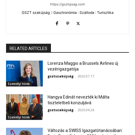
https://gsztujsag.com
GSZT szakújság :: Gasztronómia : Szálloda : Turisztika
RELATED ARTICLES
Lorenza Maggio a Brussels Airlines új
vezérigazgatója
gsztszakújság
-
2026.07.17.
Személyi hírek
Hangya Edinát nevezték ki Málta
tiszteletbeli konzuljává
gsztszakújság
-
2026.04.24.
Személyi hírek
Változás a SWISS Igazgatótanácsában: