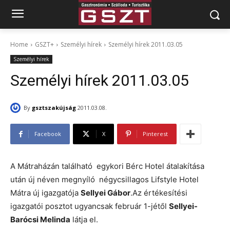
Home
GSZT+
Személyi hírek
Személyi hírek 2011.03.05
Személyi hírek
Személyi hírek 2011.03.05
By
gsztszakújság
2011.03.08.
Facebook
X
Pinterest
A Mátraházán található egykori Bérc Hotel átalakítása
után új néven megnyíló négycsillagos Lifstyle Hotel
Mátra új igazgatója
Sellyei Gábor
.Az értékesítési
igazgatói posztot ugyancsak február 1-jétől
Sellyei-
Barócsi Melinda
látja el.