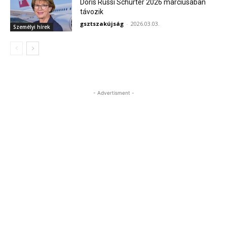
Doris Russi Schurter 2026 márciusában
távozik
gsztszakújság
-
2026.03.03.
Személyi hírek
- Advertisment -