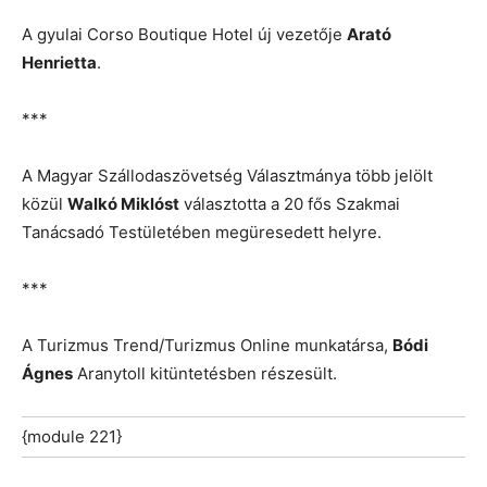
A gyulai Corso Boutique Hotel új vezetője
Arató
Henrietta
.
***
A Magyar Szállodaszövetség Választmánya több jelölt
közül
Walkó Miklóst
választotta a 20 fős Szakmai
Tanácsadó Testületében megüresedett helyre.
***
A Turizmus Trend/Turizmus Online munkatársa,
Bódi
Ágnes
Aranytoll kitüntetésben részesült.
{module 221}