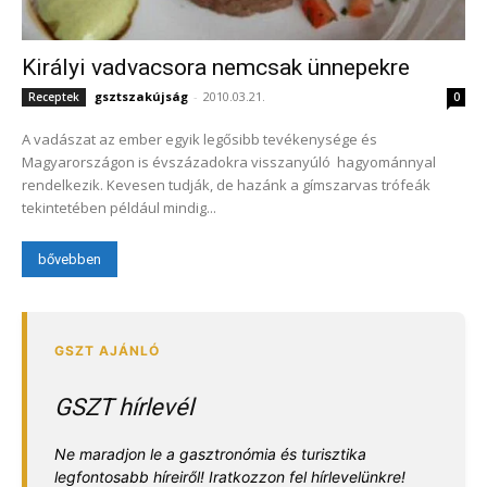
Királyi vadvacsora nemcsak ünnepekre
gsztszakújság
-
2010.03.21.
Receptek
0
A vadászat az ember egyik legősibb tevékenysége és
Magyarországon is évszázadokra visszanyúló hagyománnyal
rendelkezik. Kevesen tudják, de hazánk a gímszarvas trófeák
tekintetében például mindig...
bővebben
GSZT hírlevél
Ne maradjon le a gasztronómia és turisztika
legfontosabb híreiről! Iratkozzon fel hírlevelünkre!