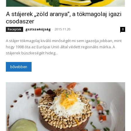
A stájerek „zöld aranya”, a tökmagolaj igazi
csodaszer
gsztszakújság
-
2015.11.20.
Receptek
0
A stájer tökmagolaj kiváló minőségét mi sem igazolja jobban, mint
hogy 1998 óta az Európai Unió által védett regionális márka. A
stájerek büszkeségét hideg...
bővebben