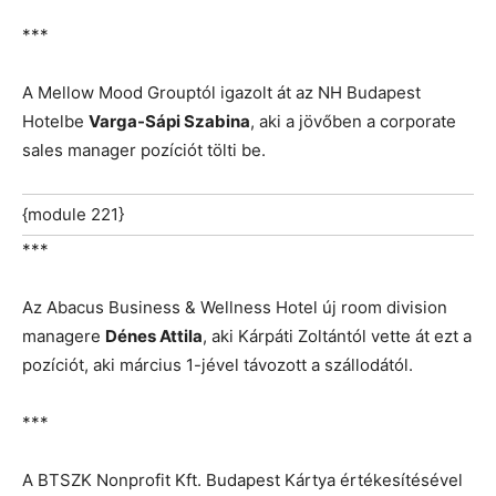
***
A Mellow Mood Grouptól igazolt át az NH Budapest
Hotelbe
Varga-Sápi Szabina
, aki a jövőben a corporate
sales manager pozíciót tölti be.
{module 221}
***
Az Abacus Business & Wellness Hotel új room division
managere
Dénes Attila
, aki Kárpáti Zoltántól vette át ezt a
pozíciót, aki március 1-jével távozott a szállodától.
***
A BTSZK Nonprofit Kft. Budapest Kártya értékesítésével