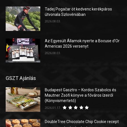
Tadej Pogačar öt kedvenc kerékpáros
útvonala Szlovéniában
2026.08.03.
Az Egyesült Államok nyerte a Bocuse d’Or
Americas 2026 versenyt
2026.08.03.
GSZT Ajánlás
Budapest Gasztro – Kordos Szabolcs és
Mautner Zsófi könyve a főváros ízeiről
(Könyvismertető)
2026.01.17.
DoubleTree Chocolate Chip Cookie recept