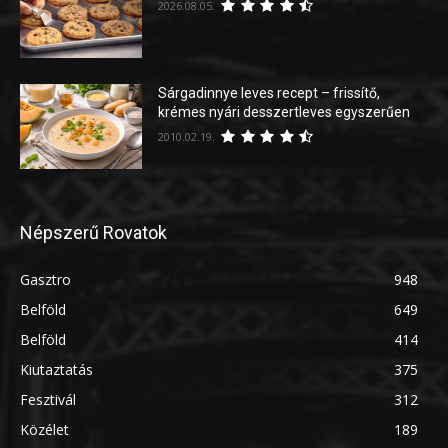
2026.08.05.
Sárgadinnye leves recept – frissítő,
krémes nyári desszertleves egyszerűen
2010.02.19.
Népszerű Rovatok
Gasztro
948
Belföld
649
Belföld
414
Kiutaztatás
375
Fesztivál
312
Közélet
189