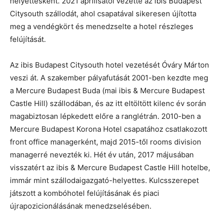
helyettesként. 2021 áprilisától vezette az ibis Budapest
Citysouth szállodát, ahol csapatával sikeresen újította
meg a vendégkört és menedzselte a hotel részleges
felújítását.
Az ibis Budapest Citysouth hotel vezetését Óváry Márton
veszi át. A szakember pályafutását 2001-ben kezdte meg
a Mercure Budapest Buda (mai ibis & Mercure Budapest
Castle Hill) szállodában, és az itt eltöltött kilenc év során
magabiztosan lépkedett előre a ranglétrán. 2010-ben a
Mercure Budapest Korona Hotel csapatához csatlakozott
front office managerként, majd 2015-től rooms division
managerré nevezték ki. Hét év után, 2017 májusában
visszatért az ibis & Mercure Budapest Castle Hill hotelbe,
immár mint szállodaigazgató-helyettes. Kulcsszerepet
játszott a kombóhotel felújításának és piaci
újrapozicionálásának menedzselésében.