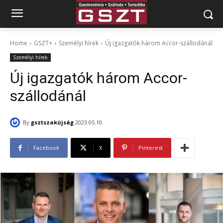
Home
GSZT+
Személyi hírek
Új igazgatók három Accor-szállodánál
Személyi hírek
Új igazgatók három Accor-
szállodánál
By
gsztszakújság
2023.05.10.
Facebook
X
Pinterest