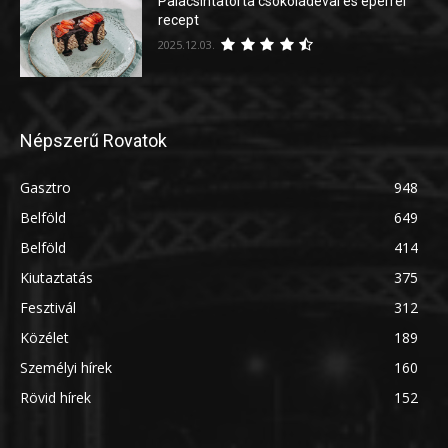
Palacsintatorta csokoládéval és eperrel
recept
2025.12.03.
Népszerű Rovatok
Gasztro
948
Belföld
649
Belföld
414
Kiutaztatás
375
Fesztivál
312
Közélet
189
Személyi hírek
160
Rövid hírek
152