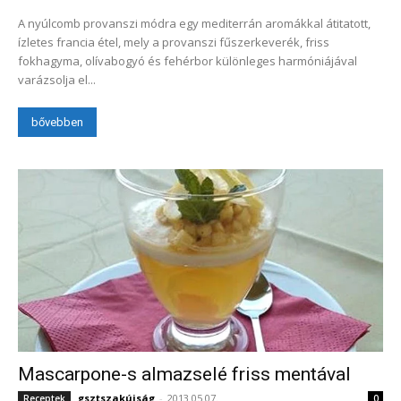
A nyúlcomb provanszi módra egy mediterrán aromákkal átitatott,
ízletes francia étel, mely a provanszi fűszerkeverék, friss
fokhagyma, olívabogyó és fehérbor különleges harmóniájával
varázsolja el...
bővebben
Mascarpone-s almazselé friss mentával
gsztszakújság
-
2013.05.07.
Receptek
0