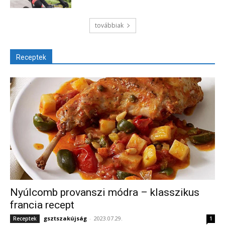
továbbiak
Receptek
Nyúlcomb provanszi módra – klasszikus
francia recept
gsztszakújság
-
2023.07.29.
Receptek
1