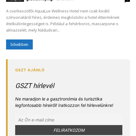
A cserkeszöllői AquaLux Wellness Hotel nem csak kiváló
színvonaláról híres, érdemes megkóstolni a hotel éttermének
ételkülönlegességeit is. Például a fehérboros, mascarpone-s
almazselét, mely Nádudvari...
bővebben
GSZT hírlevél
Ne maradjon le a gasztronómia és turisztika
legfontosabb híreiről! Iratkozzon fel hírlevelünkre!