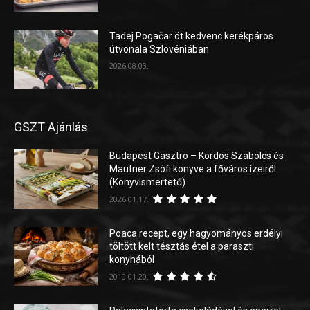
Tadej Pogačar öt kedvenc kerékpáros
útvonala Szlovéniában
2026.08.03.
GSZT Ajánlás
Budapest Gasztro – Kordos Szabolcs és
Mautner Zsófi könyve a főváros ízeiről
(Könyvismertető)
2026.01.17.
Poaca recept, egy hagyományos erdélyi
töltött kelt tésztás étel a paraszti
konyhából
2010.01.20.