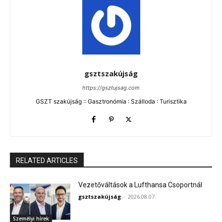
gsztszakújság
https://gsztujsag.com
GSZT szakújság :: Gasztronómia : Szálloda : Turisztika
RELATED ARTICLES
Vezetőváltások a Lufthansa Csoportnál
gsztszakújság
-
2026.08.07.
Személyi hírek