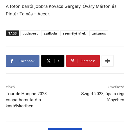
A fotón balról jobbra Kovács Gergely, Óváry Márton és
Pintér Tamás – Accor.
TAGS
budapest
szálloda
személyi hírek
turizmus
Facebook
X
Pinterest
előző
következő
Tour de Hongrie 2023
Sziget 2023, újra a régi
csapatbemutató a
fényében
kastélykertben