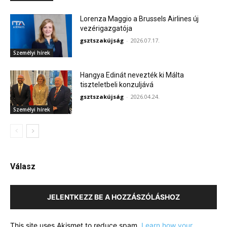
Lorenza Maggio a Brussels Airlines új
vezérigazgatója
gsztszakújság
-
2026.07.17.
Személyi hírek
Hangya Edinát nevezték ki Málta
tiszteletbeli konzuljává
gsztszakújság
-
2026.04.24.
Személyi hírek
Válasz
JELENTKEZZ BE A HOZZÁSZÓLÁSHOZ
This site uses Akismet to reduce spam.
Learn how your